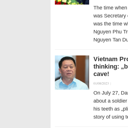
The time when
was Secretary 
was the time 
Nguyen Phu Tro
Nguyen Tan D
Vietnam Pr
thinking: „b
cave!
01/08/2023
|
On July 27, Dan
about a soldie
his teeth as „pl
story of using