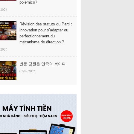
polémico?
/2026
Révision des statuts du Parti :
innovation pour s’adapter ou
perfectionnement du
mécanisme de direction ?
/2026
반동 당원은 민족의 복이다
07/08/2026