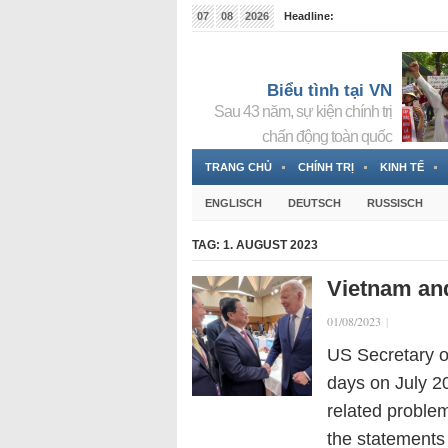
07
08
2026
Headline:
Tin bà Nguyễn Thị Thanh Nhàn đang ẩn náu tại Đức
Biểu tình tại VN
Sau 43 năm, sự kiện chính trị
chấn động toàn quốc
TRANG CHỦ
CHÍNH TRỊ
KINH TẾ
ENGLISCH
DEUTSCH
RUSSISCH
TAG:
1. AUGUST 2023
Vietnam and
01/08/2023
|
US Secretary of
days on July 2
related problems
the statements