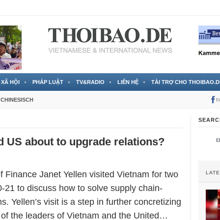
 đã được chính thức xác nhận
3 Jahren ago
XÃ HỘI
PHÁP LUẬT
TV&RADIO
LIÊN HỆ
TÀI TRỢ CHO THOIBAO.D
CHINESISCH
F
SEARC
 US about to upgrade relations?
 Finance Janet Yellen visited Vietnam for two
LAT
0-21 to discuss how to solve supply chain-
. Yellen’s visit is a step in further concretizing
 of the leaders of Vietnam and the United…