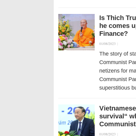
Is Thich Tr
he comes up
Finance?
01/08/2023
|
The story of s
Communist Part
netizens for ma
Communist Par
superstitious 
Vietnamese 
survival“ wh
Communist 
01/08/2023
|