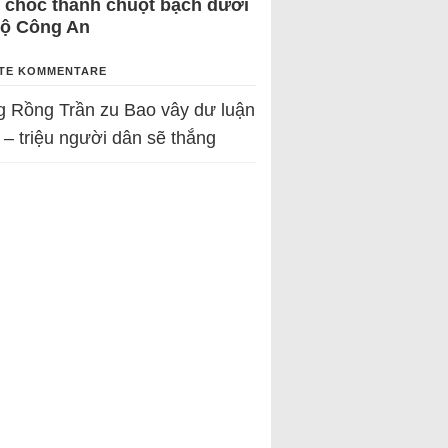
 chốc thành chuột bạch dưới
Bộ Công An
TE KOMMENTARE
g Rồng Trần
zu
Bao vây dư luận
 – triệu người dân sẽ thắng