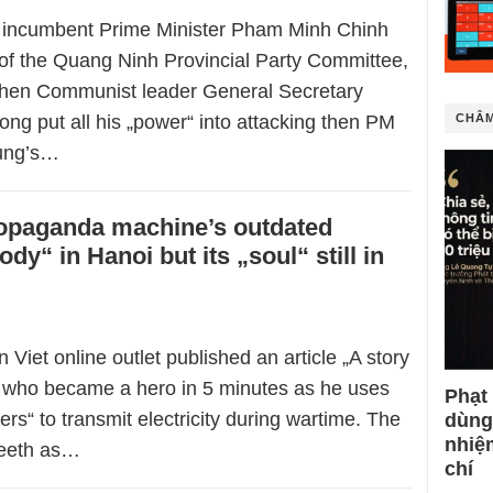
 incumbent Prime Minister Pham Minh Chinh
of the Quang Ninh Provincial Party Committee,
when Communist leader General Secretary
ng put all his „power“ into attacking then PM
CHÂM
ung’s…
opaganda machine’s outdated
ody“ in Hanoi but its „soul“ still in
 Viet online outlet published an article „A story
r who became a hero in 5 minutes as he uses
Phạt
iers“ to transmit electricity during wartime. The
dùng
nhiệ
 teeth as…
chí