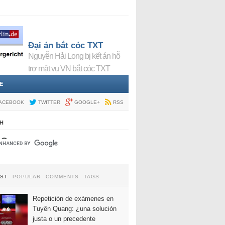
Đại án bắt cóc TXT
Nguyễn Hải Long bị kết án hỗ
trợ mật vụ VN bắt cóc TXT
E
ACEBOOK
TWITTER
GOOGLE+
RSS
H
EST
POPULAR
COMMENTS
TAGS
Repetición de exámenes en
Tuyên Quang: ¿una solución
justa o un precedente