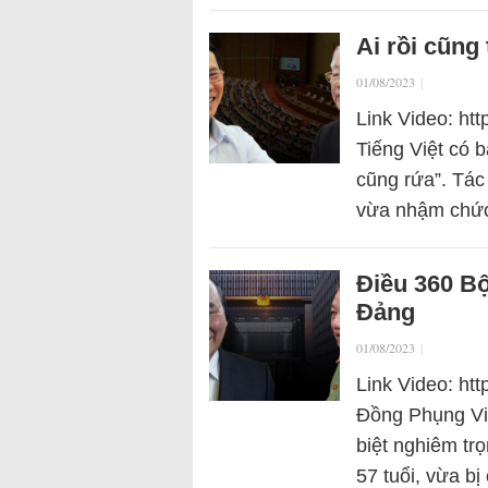
Ai rồi cũng
01/08/2023
|
Link Video: ht
Tiếng Việt có b
cũng rứa”. Tác
vừa nhậm chức
Điều 360 Bộ
Đảng
01/08/2023
|
Link Video: ht
Đồng Phụng Vi
biệt nghiêm tr
57 tuổi, vừa b