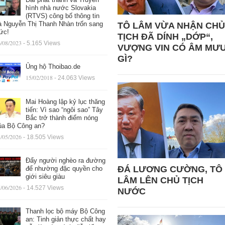
hình nhà nước Slovakia
(RTVS) công bố thông tin
à Nguyễn Thị Thanh Nhàn trốn sang
TÔ LÂM VỪA NHẬN CHỦ
ức!
TỊCH ĐÃ DÍNH „DỚP“,
/08/2023
- 5.165 Views
VƯỢNG VIN CÓ ÂM MƯ
GÌ?
Ủng hộ Thoibao.de
15/02/2018
- 24.063 Views
Mai Hoàng lập kỷ lục thăng
tiến: Vì sao “ngôi sao” Tây
Bắc trở thành điểm nóng
ủa Bộ Công an?
/05/2026
- 18.505 Views
Đẩy người nghèo ra đường
ĐÁ LƯƠNG CƯỜNG, TÔ
để nhường đặc quyền cho
giới siêu giàu
LÂM LÊN CHỦ TỊCH
/06/2026
- 14.527 Views
NƯỚC
Thanh lọc bộ máy Bộ Công
an: Tinh giản thực chất hay