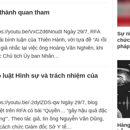
 thành quan tham
tps://youtu.be/VxCZd6NnudI Ngày 29/7, RFA
Sự n
ài bình luận của Thiên Hành, với tựa đề “Ai rồi
chức
pháp
 giả nhắc lại việc ông Hoàng Văn Nghiên, khi
 Chủ tịch Ủy ban Nhân…
 luật Hình sự và trách nhiệm của
tps://youtu.be/-2dylZDS-qw Ngày 29/7, blog
ệt trên RFA có bài “Quyền… “gây hậu quả đặc
ọng”’. Theo tác giả, tin ông Nguyễn Văn Dũng,
Hàng
ị cách chức Giám đốc Sở Y tế…