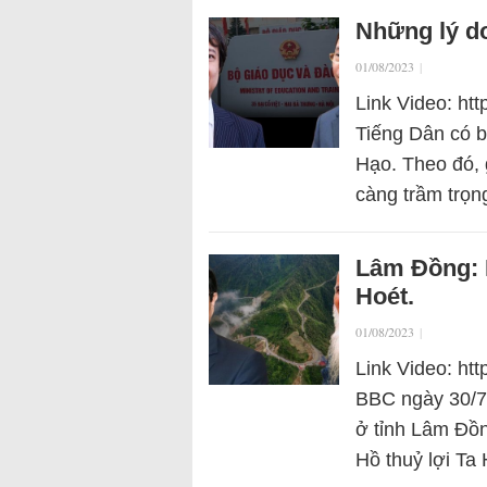
Những lý do
01/08/2023
|
Link Video: h
Tiếng Dân có bà
Hạo. Theo đó, 
càng trầm trọn
Lâm Đồng: D
Hoét.
01/08/2023
|
Link Video: ht
BBC ngày 30/7 c
ở tỉnh Lâm Đồ
Hồ thuỷ lợi Ta