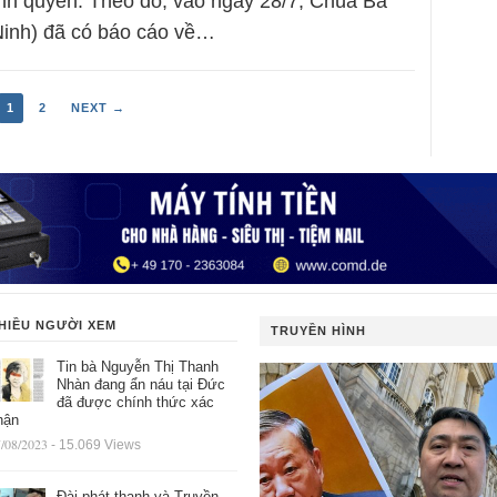
ính quyền. Theo đó, vào ngày 28/7, Chùa Ba
inh) đã có báo cáo về…
1
2
NEXT →
HIỀU NGƯỜI XEM
TRUYỀN HÌNH
Tin bà Nguyễn Thị Thanh
Nhàn đang ẩn náu tại Đức
đã được chính thức xác
hận
/08/2023
- 15.069 Views
Đài phát thanh và Truyền