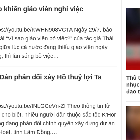
 khiến giáo viên nghỉ việc
ttps://youtu.be/KWHN908VCTA Ngày 29/7, báo
i “Vì sao giáo viên bỏ việc?” của tác giả Thái
giữa lúc cả nước đang thiếu giáo viên ngày
g, thì làn sóng bỏ việc…
ân phản đối xây Hồ thuỷ lợi Ta
Thủ 
nhục 
đạo 
tps://youtu.be/INLGCeVn-ZI Theo thông tin từ
ho biết, nhiều người dân thuộc sắ́c tộc K’Hor
ng đang phản đối chính quyền xây dựng dự án
 Hoét, tỉnh Lâm Đồng.…