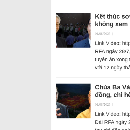
Kết thúc sơ
không xem x
01/08/2023
|
Link Video: ht
RFA ngày 28/7
tuyên án xong 
với 12 ngày t
Chùa Ba Vàn
đồng, chi h
01/08/2023
|
Link Video: ht
Đài RFA ngày 2