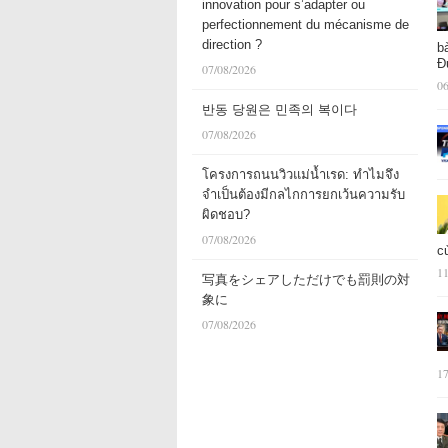
innovation pour s’adapter ou
perfectionnement du mécanisme de
direction ?
b
Đ
07/08/2026
06
반동 당원은 민족의 복이다
07/08/2026
โครงการถนนวิวแม่น้ำเรด: ทำไมจึง
จำเป็นต้องมีกลไกการยกเว้นความรับ
ผิดชอบ?
07/08/2026
c
11
写真をシェアしただけでも罰則の対
象に
07/08/2026
17