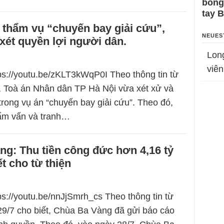
bỗng
tay 
 thẩm vụ “chuyến bay giải cứu”,
NEUES
ét quyền lợi người dân.
Lon
viên
tps://youtu.be/zKLT3kWqP0I Theo thông tin từ
, Toà án Nhân dân TP Hà Nội vừa xét xử và
trong vụ án “chuyến bay giải cứu”. Theo đó,
hẩm vấn và tranh…
g: Thu tiền công đức hơn 4,16 tỷ
ết cho từ thiện
tps://youtu.be/nnJjSmrh_cs Theo thông tin từ
9/7 cho biết, Chùa Ba Vàng đã gửi báo cáo