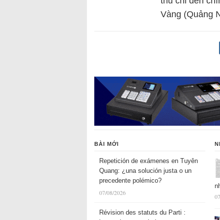
thu chi đến ch
Vàng (Quảng N
BÀI MỚI
N
Repetición de exámenes en Tuyên
Quang: ¿una solución justa o un
precedente polémico?
n
07/08/2026
07
Révision des statuts du Parti :