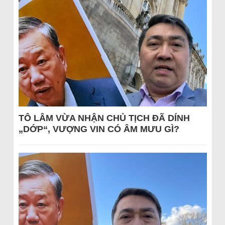
TÔ LÂM VỪA NHẬN CHỦ TỊCH ĐÃ DÍNH
„DỚP“, VƯỢNG VIN CÓ ÂM MƯU GÌ?