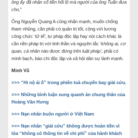
ông ấy đã nhận số tiền hối lộ mà người của ông Tuấn đưa
cho
.”
Ông Nguyễn Quang A cũng nhấn mạnh, muốn chống
tham nhũng, cần phải có quản trị tốt, cộng với lương
công chức ‘
tử tế’
, tư pháp độc lập hay nói cách khác là
cần nền pháp trị với tinh thần và nguyên tắc ‘
không ai, cơ
quan, cá nhân nào được đứng trên luật pháp’
, phải có
minh bạch, báo chí độc lập và xã hội dân sự lành mạnh.
Minh Vũ
>>> “Hỉ nộ ái ố” trong phiên toà chuyến bay giải cứu.
>>> Những bình luận xung quanh án chung thân của
Hoàng Văn Hưng
>>> Nạn nhân buôn người ở Việt Nam
>>> Nạn nhân “giải cứu” không được hoàn tiền vì
tòa “không có thông tin về chi phí” của hành khách