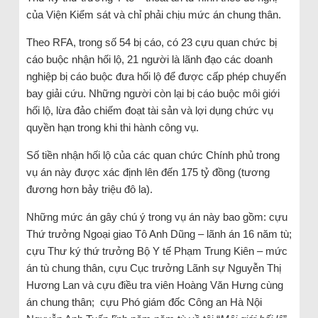
của Viện Kiểm sát và chỉ phải chịu mức án chung thân.
Theo RFA, trong số 54 bị cáo, có 23 cựu quan chức bị
cáo buộc nhận hối lộ, 21 người là lãnh đạo các doanh
nghiệp bị cáo buộc đưa hối lộ để được cấp phép chuyến
bay giải cứu. Những người còn lại bị cáo buộc môi giới
hối lộ, lừa đảo chiếm đoạt tài sản và lợi dụng chức vụ
quyền hạn trong khi thi hành công vụ.
Số tiền nhận hối lộ của các quan chức Chính phủ trong
vụ án này được xác định lên đến 175 tỷ đồng (tương
đương hơn bảy triệu đô la).
Những mức án gây chú ý trong vụ án này bao gồm: cựu
Thứ trưởng Ngoại giao Tô Anh Dũng – lãnh án 16 năm tù;
cựu Thư ký thứ trưởng Bộ Y tế Phạm Trung Kiên – mức
án tù chung thân, cựu Cục trưởng Lãnh sự Nguyễn Thị
Hương Lan và cựu điều tra viên Hoàng Văn Hưng cùng
án chung thân; cựu Phó giám đốc Công an Hà Nội