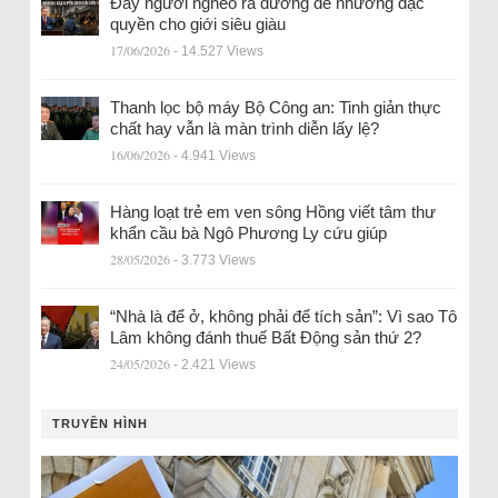
Đẩy người nghèo ra đường để nhường đặc
quyền cho giới siêu giàu
17/06/2026
- 14.527 Views
Thanh lọc bộ máy Bộ Công an: Tinh giản thực
chất hay vẫn là màn trình diễn lấy lệ?
16/06/2026
- 4.941 Views
Hàng loạt trẻ em ven sông Hồng viết tâm thư
khẩn cầu bà Ngô Phương Ly cứu giúp
28/05/2026
- 3.773 Views
“Nhà là để ở, không phải để tích sản”: Vì sao Tô
Lâm không đánh thuế Bất Động sản thứ 2?
24/05/2026
- 2.421 Views
TRUYỀN HÌNH