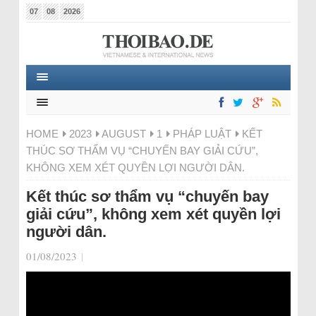
07
08
2026
HOME
2023
AUGUST
1
PHÁP LUẬT
KẾT
THÚC SƠ THẨM VỤ “CHUYẾN BAY GIẢI CỨU”,
KHÔNG XEM XÉT QUYỀN LỢI NGƯỜI DÂN.
Kết thúc sơ thẩm vụ “chuyến bay
giải cứu”, không xem xét quyền lợi
người dân.
01/08/2023
|