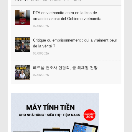
LATEST
POPULAR
COMMENTS
TAGS
RFA en vietnamita entra en la lista de
«reaccionarios» del Gobierno vietnamita
07/08/2026
Critique ou emprisonnement : qui a vraiment peur
de la vérité ?
07/08/2026
베트남 변호사 연합회, 곧 해체될 전망
07/08/2026