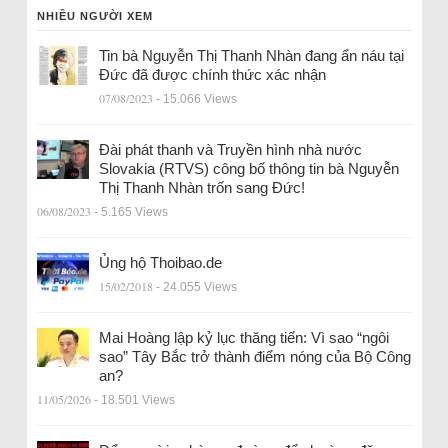
NHIỀU NGƯỜI XEM
Tin bà Nguyễn Thị Thanh Nhàn đang ẩn náu tại
Đức đã được chính thức xác nhận
07/08/2023
- 15.066 Views
Đài phát thanh và Truyền hình nhà nước
Slovakia (RTVS) công bố thông tin bà Nguyễn
Thị Thanh Nhàn trốn sang Đức!
06/08/2023
- 5.165 Views
Ủng hộ Thoibao.de
15/02/2018
- 24.055 Views
Mai Hoàng lập kỷ lục thăng tiến: Vì sao “ngôi
sao” Tây Bắc trở thành điểm nóng của Bộ Công
an?
11/05/2026
- 18.501 Views