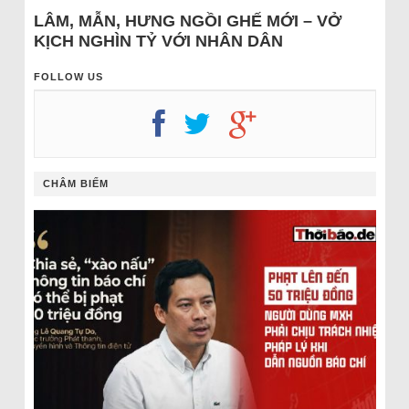
LÂM, MẪN, HƯNG NGỒI GHẾ MỚI – VỞ
KỊCH NGHÌN TỶ VỚI NHÂN DÂN
FOLLOW US
CHÂM BIẾM