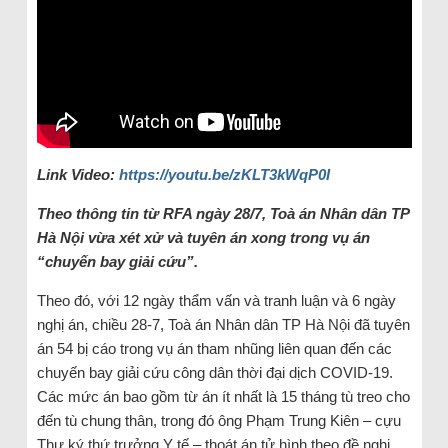
Link Video:
https://youtu.be/zKLT3kWqP0I
Theo thông tin từ RFA ngày 28/7, Toà án Nhân dân TP
Hà Nội vừa xét xử và tuyên án xong trong vụ án
“chuyến bay giải cứu”.
Theo đó, với 12 ngày thẩm vấn và tranh luận và 6 ngày
nghị án, chiều 28-7, Toà án Nhân dân TP Hà Nội đã tuyên
án 54 bị cáo trong vụ án tham nhũng liên quan đến các
chuyến bay giải cứu công dân thời đại dịch COVID-19.
Các mức án bao gồm từ án ít nhất là 15 tháng tù treo cho
đến tù chung thân, trong đó ông Phạm Trung Kiên – cựu
Thư ký thứ trưởng Y tế – thoát án tử hình theo đề nghị