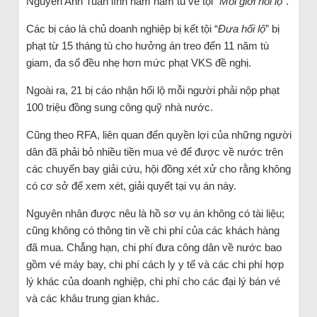
Nguyễn Anh Tuấn lĩnh năm năm tù về tội “
Môi giới hối lộ
”.
Các bị cáo là chủ doanh nghiệp bị kết tội “
Đưa hối lộ
” bị
phạt từ 15 tháng tù cho hưởng án treo đến 11 năm tù
giam, đa số đều nhẹ hơn mức phạt VKS đề nghị.
Ngoài ra, 21 bị cáo nhận hối lộ mỗi người phải nộp phạt
100 triệu đồng sung công quỹ nhà nước.
Cũng theo RFA, liên quan đến quyền lợi của những người
dân đã phải bỏ nhiều tiền mua vé để được về nước trên
các chuyến bay giải cứu, hội đồng xét xử cho rằng không
có cơ sở để xem xét, giải quyết tại vụ án này.
Nguyên nhân được nêu là hồ sơ vụ án không có tài liệu;
cũng không có thông tin về chi phí của các khách hàng
đã mua. Chẳng hạn, chi phí đưa công dân về nước bao
gồm vé máy bay, chi phí cách ly y tế và các chi phí hợp
lý khác của doanh nghiệp, chi phí cho các đại lý bán vé
và các khâu trung gian khác.