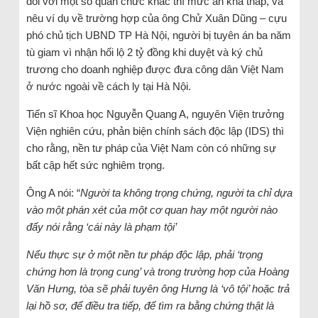
đối với một số quan chức khác thì mức án khá thấp, và
nêu ví dụ về trường hợp của ông Chử Xuân Dũng – cựu
phó chủ tịch UBND TP Hà Nội, người bị tuyên án ba năm
tù giam vì nhận hối lộ 2 tỷ đồng khi duyệt và ký chủ
trương cho doanh nghiệp được đưa công dân Việt Nam
ở nước ngoài về cách ly tại Hà Nội.
Tiến sĩ Khoa học Nguyễn Quang A, nguyên Viện trưởng
Viện nghiên cứu, phản biện chính sách độc lập (IDS) thì
cho rằng, nền tư pháp của Việt Nam còn có những sự
bất cập hết sức nghiêm trọng.
Ông A nói: “
Người ta không trọng chứng, người ta chỉ dựa
vào một phán xét của một cơ quan hay một người nào
đấy nói rằng ‘cái này là phạm tội’
Nếu thực sự ở một nền tư pháp độc lập, phải ‘trọng
chứng hơn là trọng cung’ và trong trường hợp của Hoàng
Văn Hưng, tòa sẽ phải tuyên ông Hưng là ‘vô tội’ hoặc trả
lại hồ sơ, để điều tra tiếp, để tìm ra bằng chứng thật là