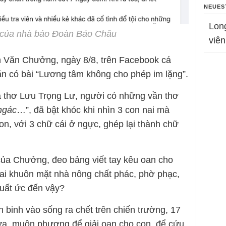
NEUES
Lon
ân của nhà báo Đoàn Bảo Châu
viên
n Văn Chưởng, ngày 8/8, trên Facebook cá
n có bài “Lương tâm không cho phép im lặng”.
à thơ Lưu Trọng Lư, người có những vần thơ
ngác
…”, đã bật khóc khi nhìn 3 con nai mà
, với 3 chữ cái ở ngực, ghép lại thành chữ
của Chưởng, đeo bảng viết tay kêu oan cho
 hai khuôn mặt nhà nông chất phác, phờ phạc,
uất ức đến vậy?
binh vào sống ra chết trên chiến trường, 17
a, muôn phương để giải oan cho con, để cứu