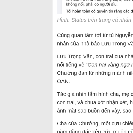
Hình: Status trên trang cá nh
Cùng quan tâm tới tử tù Nguyễ
nhân của nhà báo Lưu Trọng Vă
Lưu Trọng Văn, con trai của nh
nổi tiếng về “
Con nai vàng ngơ 
Chưởng đan từ những mảnh nilon
OAN.
Tác giả nhìn tấm hình cha, mẹ 
con trai, và chua xót nhận xét,
ánh mắt sao buồn đến vậy, sao 
Cha của Chưởng, một cựu chiến 
năm dằng dặc kêu cứu muôn cử