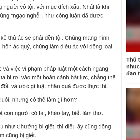
 người vô tội, với mục đích xấu. Nhất là khi
cùng “ngạo nghễ”, như công luận đã được
 kẻ thủ ác sẽ phải đền tội. Chúng mang hình
hồn ác quỷ, chúng làm điều ác với đồng loại
Thủ 
nhục 
c và việc vi phạm pháp luật một cách ngang
đạo 
ta bị rơi vào một hoàn cảnh bất lực, chẳng thể
 đối, và ước gì luật nhân quả được thực thi.
 đuối, nhưng có thể làm gì hơn?
 con người có tài, khéo tay, biết làm thơ.
ếu như Chưởng bị giết, thì điều ấy cũng đồng
m cũng bị giết.