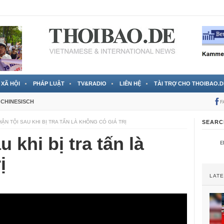
 đã được chính thức xác nhận
3 Jahren ago
XÃ HỘI
PHÁP LUẬT
TV&RADIO
LIÊN HỆ
TÀI TRỢ CHO THOIBAO.D
CHINESISCH
F
HẬN TỘI SAU KHI BỊ TRA TẤN LÀ KHÔNG CÓ GIÁ TRỊ
SEARC
 khi bị tra tấn là
ị
LAT