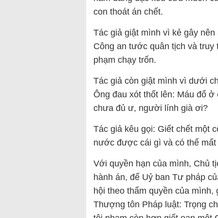
con thoát án chết.
Tác giả giật mình vì kẻ gây nê
Công an tước quân tịch và truy t
phạm chạy trốn.
Tác giả còn giật mình vì dưới ch
Ông đau xót thốt lên: Máu đổ ở
chưa đủ ư, người lính già ơi?
Tác giả kêu gọi: Giết chết một
nước được cái gì và có thể mất 
Với quyền hạn của mình, Chủ tị
hành án, để Uỷ ban Tư pháp c
hội theo thẩm quyền của mình, g
Thượng tôn Pháp luật: Trọng ch
tội phạm còn hơn giết oan một 