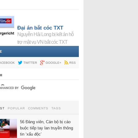
Đại án bắt cóc TXT
Nguyễn Hải Long bị kết án hỗ
trợ mật vụ VN bắt cóc TXT
E
ACEBOOK
TWITTER
GOOGLE+
RSS
H
EST
POPULAR
COMMENTS
TAGS
56 Đảng viên, Cán bộ bị cáo
buộc tiếp tay lan truyền thông
tin ‘xấu độc’