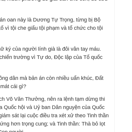
n án oan này là Dương Tự Trọng, từng bị Bộ
ố vì tội che giấu tội phạm và tổ chức cho tội
ữ ký của người lính già là đôi vân tay máu.
 chiến trường vì Tự do, Độc lập của Tổ quốc
 công dân mà bản án còn nhiều uẩn khúc, Đất
mát cái gì?
ch Võ Văn Thưởng, nên ra lệnh tạm dừng thi
ủa Quốc hội và Uỷ ban Dân nguyện của Quốc
iám sát lại cuộc điều tra xét xử theo Tinh thần
ứng hơn trọng cung; và Tinh thần: Thà bỏ lọt
Con người.