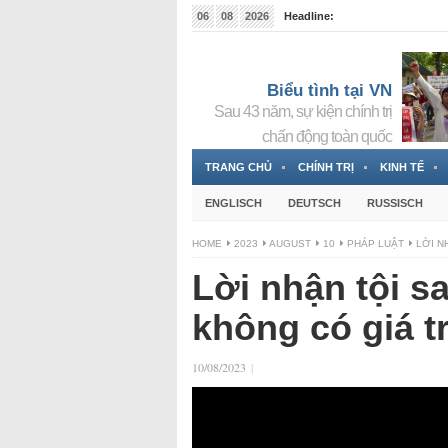
06
08
2026
Headline:
Tin bà Nguyễn Thị Thanh Nhàn đang ẩn náu tại Đức
Biểu tình tại VN
Sau 43 năm, sự kiện chính trị
chấn động toàn quốc
TRANG CHỦ
CHÍNH TRỊ
KINH TẾ
ENGLISCH
DEUTSCH
RUSSISCH
HOME
2023
AUGUST
10
PHÁP LUẬT
LỜI N
Lời nhận tội sau
không có giá tr
10/08/2023
|