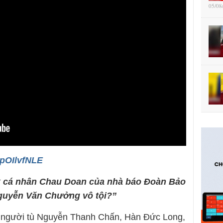
05/08
rpOIlvfNLE
ok cá nhân Chau Doan của nhà báo Đoàn Bảo
 Nguyễn Văn Chưởng vô tội?”
3 người tù Nguyễn Thanh Chấn, Hàn Đức Long,