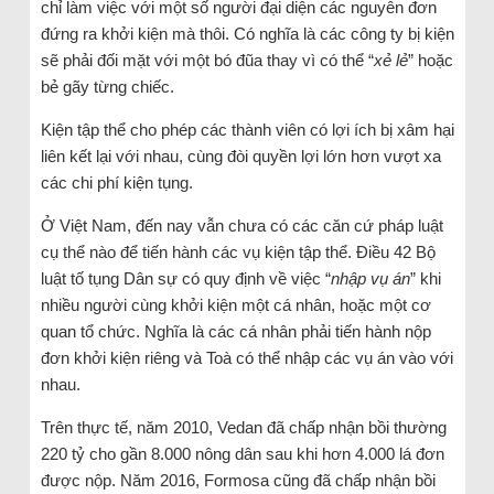
chỉ làm việc với một số người đại diện các nguyên đơn
đứng ra khởi kiện mà thôi. Có nghĩa là các công ty bị kiện
sẽ phải đối mặt với một bó đũa thay vì có thể “
xẻ lẻ
” hoặc
bẻ gãy từng chiếc.
Kiện tập thể cho phép các thành viên có lợi ích bị xâm hại
liên kết lại với nhau, cùng đòi quyền lợi lớn hơn vượt xa
các chi phí kiện tụng.
Ở Việt Nam, đến nay vẫn chưa có các căn cứ pháp luật
cụ thể nào để tiến hành các vụ kiện tập thể. Điều 42 Bộ
luật tố tụng Dân sự có quy định về việc “
nhập vụ án
” khi
nhiều người cùng khởi kiện một cá nhân, hoặc một cơ
quan tổ chức. Nghĩa là các cá nhân phải tiến hành nộp
đơn khởi kiện riêng và Toà có thể nhập các vụ án vào với
nhau.
Trên thực tế, năm 2010, Vedan đã chấp nhận bồi thường
220 tỷ cho gần 8.000 nông dân sau khi hơn 4.000 lá đơn
được nộp. Năm 2016, Formosa cũng đã chấp nhận bồi