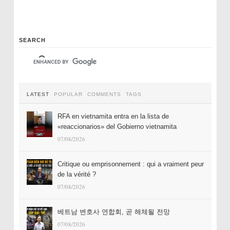
SEARCH
LATEST
POPULAR
COMMENTS
TAGS
RFA en vietnamita entra en la lista de
«reaccionarios» del Gobierno vietnamita
07/08/2026
Critique ou emprisonnement : qui a vraiment peur
de la vérité ?
07/08/2026
베트남 변호사 연합회, 곧 해체될 전망
07/08/2026