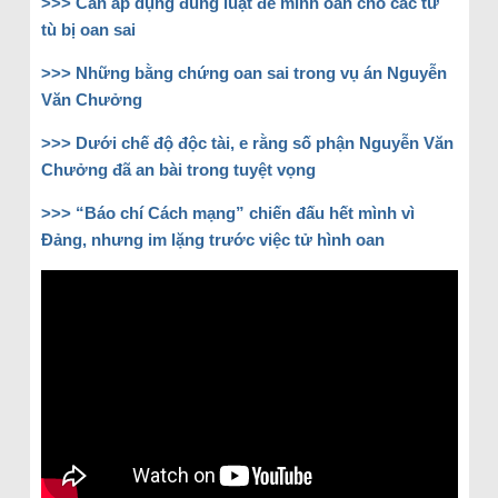
>>> Cần áp dụng đúng luật để minh oan cho các tử
tù bị oan sai
>>> Những bằng chứng oan sai trong vụ án Nguyễn
Văn Chưởng
>>> Dưới chế độ độc tài, e rằng số phận Nguyễn Văn
Chưởng đã an bài trong tuyệt vọng
>>> “Báo chí Cách mạng” chiến đấu hết mình vì
Đảng, nhưng im lặng trước việc tử hình oan