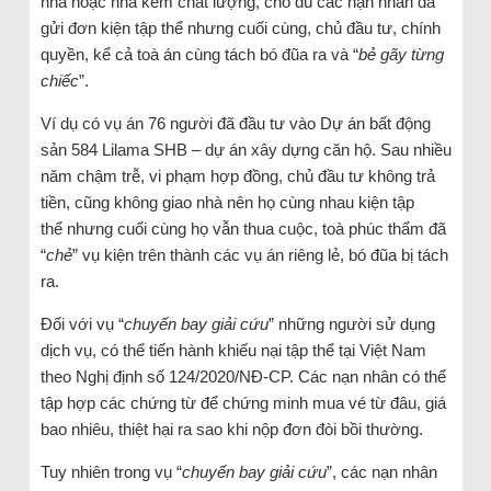
nhà hoặc nhà kém chất lượng, cho dù các nạn nhân đã
gửi đơn kiện tập thể nhưng cuối cùng, chủ đầu tư, chính
quyền, kể cả toà án cùng tách bó đũa ra và “
bẻ gãy từng
chiếc
”.
Ví dụ có vụ án 76 người đã đầu tư vào Dự án bất động
sản 584 Lilama SHB – dự án xây dựng căn hộ. Sau nhiều
năm chậm trễ, vi phạm hợp đồng, chủ đầu tư không trả
tiền, cũng không giao nhà nên họ cùng nhau kiện tập
thể nhưng cuối cùng họ vẫn thua cuộc, toà phúc thẩm đã
“
chẻ
” vụ kiện trên thành các vụ án riêng lẻ, bó đũa bị tách
ra.
Đối với vụ “
chuyến bay giải cứu
” những người sử dụng
dịch vụ, có thể tiến hành khiếu nại tập thể tại Việt Nam
theo Nghị định số 124/2020/NĐ-CP. Các nạn nhân có thể
tập hợp các chứng từ để chứng minh mua vé từ đâu, giá
bao nhiêu, thiệt hại ra sao khi nộp đơn đòi bồi thường.
Tuy nhiên trong vụ “
chuyến bay giải cứu
”, các nạn nhân