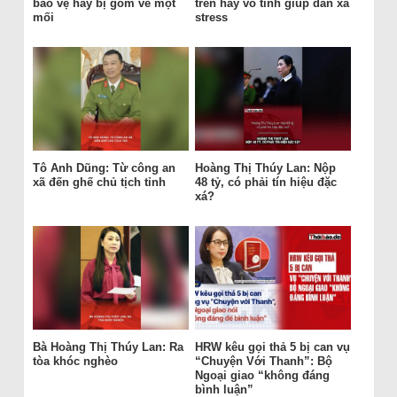
bảo vệ hay bị gom về một
trên hay vô tình giúp dân xả
mối
stress
Tô Anh Dũng: Từ công an
Hoàng Thị Thúy Lan: Nộp
xã đến ghế chủ tịch tỉnh
48 tỷ, có phải tín hiệu đặc
xá?
Bà Hoàng Thị Thúy Lan: Ra
HRW kêu gọi thả 5 bị can vụ
tòa khóc nghèo
“Chuyện Với Thanh”: Bộ
Ngoại giao “không đáng
bình luận”