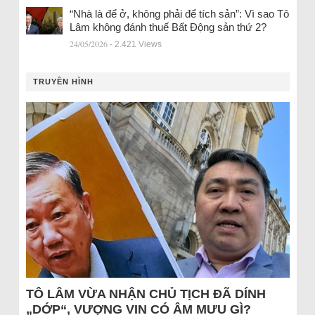
“Nhà là để ở, không phải để tích sản”: Vì sao Tô
Lâm không đánh thuế Bất Động sản thứ 2?
24/05/2026
- 2.421 Views
TRUYỀN HÌNH
TÔ LÂM VỪA NHẬN CHỦ TỊCH ĐÃ DÍNH
„DỚP“, VƯỢNG VIN CÓ ÂM MƯU GÌ?