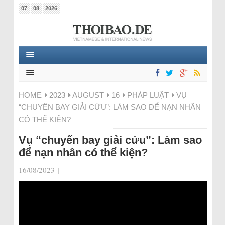
07
08
2026
HOME
2023
AUGUST
16
PHÁP LUẬT
VỤ
“CHUYẾN BAY GIẢI CỨU”: LÀM SAO ĐỂ NẠN NHÂN
CÓ THỂ KIỆN?
Vụ “chuyến bay giải cứu”: Làm sao
để nạn nhân có thể kiện?
16/08/2023
|