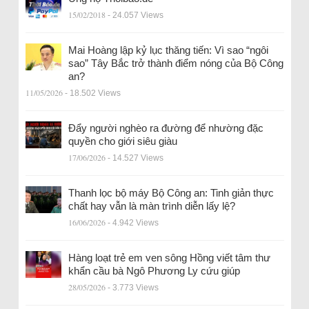
15/02/2018
- 24.057 Views
Mai Hoàng lập kỷ lục thăng tiến: Vì sao “ngôi
sao” Tây Bắc trở thành điểm nóng của Bộ Công
an?
11/05/2026
- 18.502 Views
Đẩy người nghèo ra đường để nhường đặc
quyền cho giới siêu giàu
17/06/2026
- 14.527 Views
Thanh lọc bộ máy Bộ Công an: Tinh giản thực
chất hay vẫn là màn trình diễn lấy lệ?
16/06/2026
- 4.942 Views
Hàng loạt trẻ em ven sông Hồng viết tâm thư
khẩn cầu bà Ngô Phương Ly cứu giúp
28/05/2026
- 3.773 Views