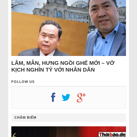
LÂM, MẪN, HƯNG NGỒI GHẾ MỚI – VỞ
KỊCH NGHÌN TỶ VỚI NHÂN DÂN
FOLLOW US
CHÂM BIẾM