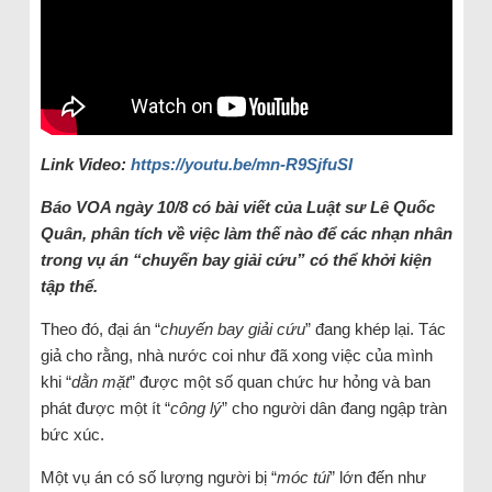
Link Video:
https://youtu.be/mn-R9SjfuSI
Báo VOA ngày 10/8 có bài viết của Luật sư Lê Quốc
Quân, phân tích về việc làm thế nào để các nhạn nhân
trong vụ án “chuyến bay giải cứu” có thể khởi kiện
tập thể.
Theo đó, đại án “
chuyến bay giải cứu
” đang khép lại. Tác
giả cho rằng, nhà nước coi như đã xong việc của mình
khi “
dằn
mặt
” được một số quan chức hư hỏng và ban
phát được một ít “
công lý
” cho người dân đang ngập tràn
bức xúc.
Một vụ án có số lượng người bị “
móc túi
” lớn đến như