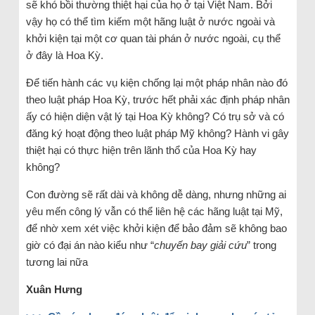
sẽ khó bồi thường thiệt hại của họ ở tại Việt Nam. Bởi
vậy họ có thể tìm kiếm một hãng luật ở nước ngoài và
khởi kiện tại một cơ quan tài phán ở nước ngoài, cụ thể
ở đây là Hoa Kỳ.
Để tiến hành các vụ kiện chống lại một pháp nhân nào đó
theo luật pháp Hoa Kỳ, trước hết phải xác định pháp nhân
ấy có hiện diện vật lý tại Hoa Kỳ không? Có trụ sở và có
đăng ký hoạt động theo luật pháp Mỹ không? Hành vi gây
thiệt hại có thực hiện trên lãnh thổ của Hoa Kỳ hay
không?
Con đường sẽ rất dài và không dễ dàng, nhưng những ai
yêu mến công lý vẫn có thể liên hệ các hãng luật tại Mỹ,
để nhờ xem xét việc khởi kiện để bảo đảm sẽ không bao
giờ có đại án nào kiểu như “
chuyến bay giải cứu
” trong
tương lai nữa
Xuân Hưng