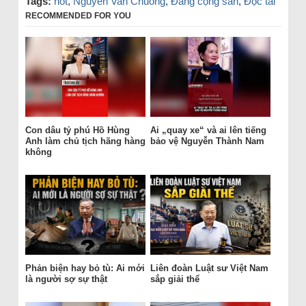
Tags:
hot
,
Nguyen Van Chuong
,
Đảng cộng sản
,
Độc tài
RECOMMENDED FOR YOU
Con dâu tỷ phú Hồ Hùng
Ai „quay xe“ và ai lên tiếng
Anh làm chủ tịch hãng hàng
bảo vệ Nguyễn Thành Nam
không
Phản biện hay bỏ tù: Ai mới
Liên đoàn Luật sư Việt Nam
là người sợ sự thật
sắp giải thể