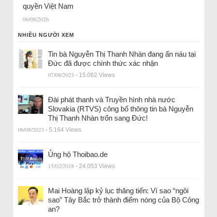
quyền Việt Nam
06/08/2026
NHIỀU NGƯỜI XEM
Tin bà Nguyễn Thị Thanh Nhàn đang ẩn náu tại
Đức đã được chính thức xác nhận
07/08/2023
- 15.062 Views
Đài phát thanh và Truyền hình nhà nước
Slovakia (RTVS) công bố thông tin bà Nguyễn
Thị Thanh Nhàn trốn sang Đức!
06/08/2023
- 5.164 Views
Ủng hộ Thoibao.de
15/02/2018
- 24.053 Views
Mai Hoàng lập kỷ lục thăng tiến: Vì sao “ngôi
sao” Tây Bắc trở thành điểm nóng của Bộ Công
an?