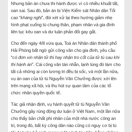
Nhưng bản án chưa thi hành được vì có nhiều khuất tất,
oan sai. Sau đó, bản án bị Viện Kiểm sát Nhân dân Tối
cao “
kháng nghị
”, đòi xét xử lại theo hướng giảm nhẹ
hình phạt xuống tù chung thân, phạm nhân và gia đình
liên tục kêu oan và dư luận phản đối gay gắt.
Cho đến ngày 4/8 vừa qua, Toà án Nhân dân thành phố
Hải Phòng bất ngờ gửi công văn cho gia đình, yêu cầu
“
có đơn xin nhận tử thi hay nhận tro cốt của tử tù sau khi
thi hành
án
”. Cái công văn tàn nhẫn, lạnh lùng đó làm cho
tất cả những ai còn lương tri đều bị sốc, và một lần nữa,
vụ án oan của tử tù Nguyễn Văn Chưởng được xới lên
trên mạng xã hội, và thu hút sự quan tâm của các tổ
chức nhân quyền quốc tế.
Tác giả nhận định, vụ hành quyết tử tù Nguyễn Văn
Chưởng gây rúng động dư luận ở Việt Nam, một lần nữa
cho thấy bản chất phi nhân của một nhà nước công an
trị, trong đó, bất kỳ công dân nào cũng có nguy cơ bị tù