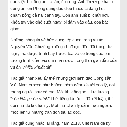
cáo việc bị công an tra tấn, ép cung. Anh Trường khai bị
công an tên Phong dùng đầu điếu thuốc lá đang hút,
châm bỏng cả hai cánh tay. Còn anh Tuất bị chửi bới,
khóa tay vào ghế suốt ngày, bị đấm vào đầu, dọa bắt
giam…
Những thông tin về bức cung, ép cung trong vụ án
Nguyễn Văn Chưởng không chỉ được đồn đãi trong dư
luận, mà được trình bày trước tòa và có trong các bài
tường trình của báo chí nhà nước trong thời gian đầu của
vụ án “
nhiều khuất tất
”.
Tác giả nhận xét, ấy thế nhưng giới lãnh đạo Cộng sản
Việt Nam dường như không thèm đếm xỉa tới đạo lý, coi
mạng người như cỏ rác. Một khi công an – lực lượng
“
còn Đảng còn mình
” khét tiếng tàn ác – đã kết luận, thì
coi như đó là chân lý. Một thứ chân lý đẫm máu người,
mọc lên từ những trận đòn thù ác độc.
Tác giả cũng nhắc lại rằng, năm 2013, Việt Nam đã ký