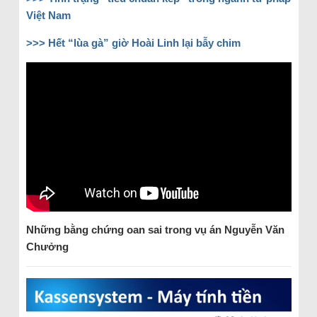
Việt Nam
>>> Hết “lùa gà” giờ Hoài Linh lại bẫy chim
Những bằng chứng oan sai trong vụ án Nguyễn Văn
Chưởng