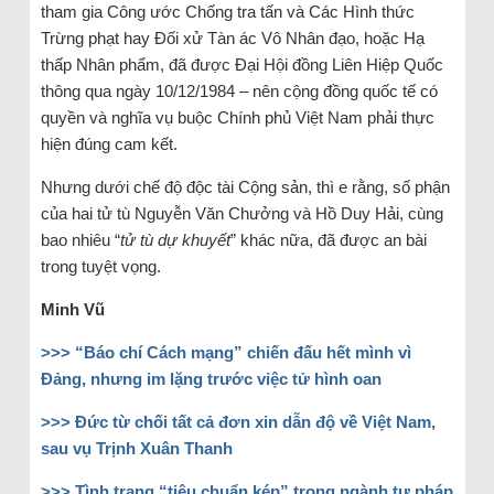
tham gia Công ước Chống tra tấn và Các Hình thức
Trừng phạt hay Đối xử Tàn ác Vô Nhân đạo, hoặc Hạ
thấp Nhân phẩm, đã được Đại Hội đồng Liên Hiệp Quốc
thông qua ngày 10/12/1984 – nên cộng đồng quốc tế có
quyền và nghĩa vụ buộc Chính phủ Việt Nam phải thực
hiện đúng cam kết.
Nhưng dưới chế độ độc tài Cộng sản, thì e rằng, số phận
của hai tử tù Nguyễn Văn Chưởng và Hồ Duy Hải, cùng
bao nhiêu “
tử tù dự khuyết
” khác nữa, đã được an bài
trong tuyệt vọng.
Minh Vũ
>>> “Báo chí Cách mạng” chiến đấu hết mình vì
Đảng, nhưng im lặng trước việc tử hình oan
>>> Đức từ chối tất cả đơn xin dẫn độ về Việt Nam,
sau vụ Trịnh Xuân Thanh
>>> Tình trạng “tiêu chuẩn kép” trong ngành tư pháp