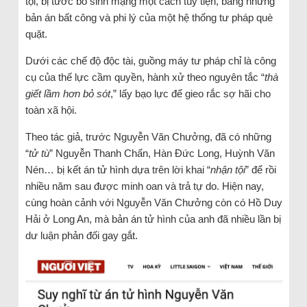
tội, bị tước bỏ sinh mạng một cách tùy tiện, bằng những
bản án bất công và phi lý của một hệ thống tư pháp què
quặt.
Dưới các chế độ độc tài, guồng máy tư pháp chỉ là công
cụ của thế lực cầm quyền, hành xử theo nguyên tắc “
thà
giết lầm hơn bỏ sót
,” lấy bạo lực để gieo rắc sợ hãi cho
toàn xã hội.
Theo tác giả, trước Nguyễn Văn Chưởng, đã có những
“
tử tù
” Nguyễn Thanh Chấn, Hàn Đức Long, Huỳnh Văn
Nén… bị kết án tử hình dựa trên lời khai “
nhận tội
” để rồi
nhiều năm sau được minh oan và trả tự do. Hiện nay,
cùng hoàn cảnh với Nguyễn Văn Chưởng còn có Hồ Duy
Hải ở Long An, mà bản án tử hình của anh đã nhiều lần bị
dư luận phản đối gay gắt.