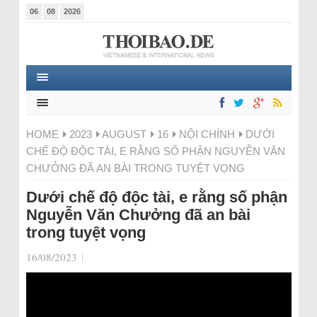
06
08
2026
HOME
2023
AUGUST
16
NỘI CHÍNH
DƯỚI
CHẾ ĐỘ ĐỘC TÀI, E RẰNG SỐ PHẬN NGUYỄN VĂN
CHƯỞNG ĐÃ AN BÀI TRONG TUYỆT VỌNG
Dưới chế độ độc tài, e rằng số phận
Nguyễn Văn Chưởng đã an bài
trong tuyệt vọng
16/08/2023
|