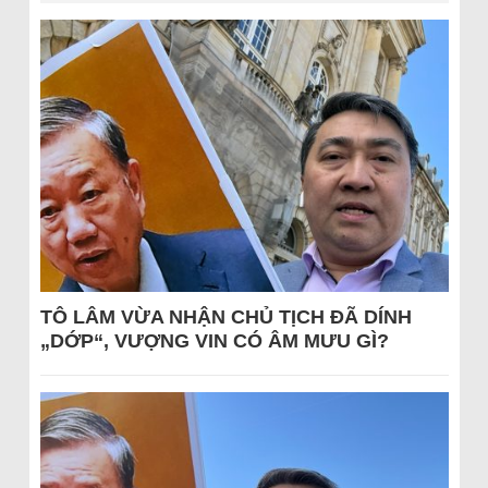
TÔ LÂM VỪA NHẬN CHỦ TỊCH ĐÃ DÍNH
„DỚP“, VƯỢNG VIN CÓ ÂM MƯU GÌ?