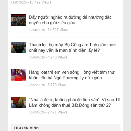
11/05/2026
- 18.499 Views
Đẩy người nghèo ra đường để nhường đặc
quyền cho giới siêu giàu
17/06/2026
- 14.527 Views
Thanh lọc bộ máy Bộ Công an: Tinh giản thực
chất hay vẫn là màn trình diễn lấy lệ?
16/06/2026
- 4.940 Views
Hàng loạt trẻ em ven sông Hồng viết tâm thư
khẩn cầu bà Ngô Phương Ly cứu giúp
28/05/2026
- 3.770 Views
“Nhà là để ở, không phải để tích sản”: Vì sao Tô
Lâm không đánh thuế Bất Động sản thứ 2?
24/05/2026
- 2.421 Views
TRUYỀN HÌNH