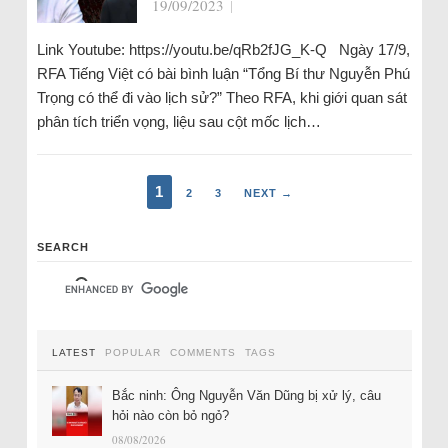
19/09/2023
|
Link Youtube: https://youtu.be/qRb2fJG_K-Q Ngày 17/9,
RFA Tiếng Việt có bài bình luận “Tổng Bí thư Nguyễn Phú
Trọng có thể đi vào lịch sử?” Theo RFA, khi giới quan sát
phân tích triển vọng, liệu sau cột mốc lịch…
1
2
3
NEXT →
SEARCH
LATEST
POPULAR
COMMENTS
TAGS
Bắc ninh: Ông Nguyễn Văn Dũng bị xử lý, câu
hỏi nào còn bỏ ngỏ?
08/08/2026