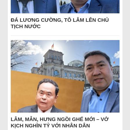
ĐÁ LƯƠNG CƯỜNG, TÔ LÂM LÊN CHỦ
TỊCH NƯỚC
LÂM, MẪN, HƯNG NGỒI GHẾ MỚI – VỞ
KỊCH NGHÌN TỶ VỚI NHÂN DÂN