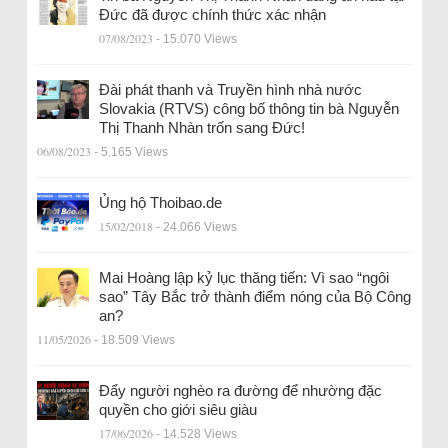
Đức đã được chính thức xác nhận
07/08/2023
- 15.070 Views
Đài phát thanh và Truyền hình nhà nước
Slovakia (RTVS) công bố thông tin bà Nguyễn
Thị Thanh Nhàn trốn sang Đức!
06/08/2023
- 5.165 Views
Ủng hộ Thoibao.de
15/02/2018
- 24.066 Views
Mai Hoàng lập kỷ lục thăng tiến: Vì sao “ngôi
sao” Tây Bắc trở thành điểm nóng của Bộ Công
an?
11/05/2026
- 18.509 Views
Đẩy người nghèo ra đường để nhường đặc
quyền cho giới siêu giàu
17/06/2026
- 14.528 Views