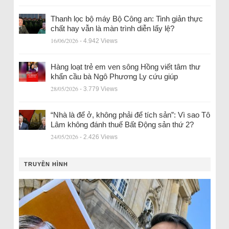
Thanh lọc bộ máy Bộ Công an: Tinh giản thực
chất hay vẫn là màn trình diễn lấy lệ?
16/06/2026
- 4.942 Views
Hàng loạt trẻ em ven sông Hồng viết tâm thư
khẩn cầu bà Ngô Phương Ly cứu giúp
28/05/2026
- 3.779 Views
“Nhà là để ở, không phải để tích sản”: Vì sao Tô
Lâm không đánh thuế Bất Động sản thứ 2?
24/05/2026
- 2.426 Views
TRUYỀN HÌNH