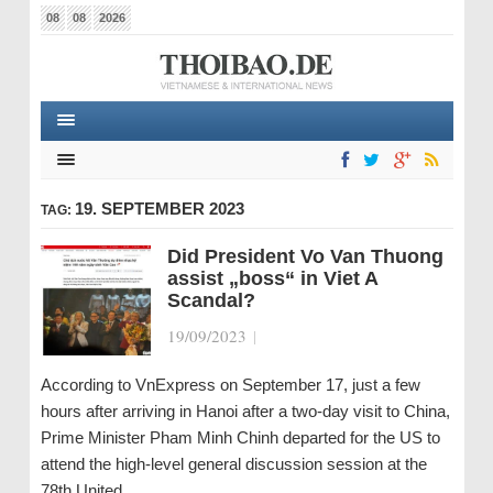
08
08
2026
19. SEPTEMBER 2023
TAG:
Did President Vo Van Thuong
assist „boss“ in Viet A
Scandal?
19/09/2023
|
According to VnExpress on September 17, just a few
hours after arriving in Hanoi after a two-day visit to China,
Prime Minister Pham Minh Chinh departed for the US to
attend the high-level general discussion session at the
78th United…