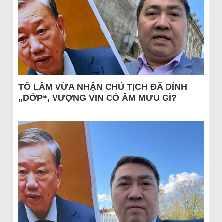
TÔ LÂM VỪA NHẬN CHỦ TỊCH ĐÃ DÍNH
„DỚP“, VƯỢNG VIN CÓ ÂM MƯU GÌ?