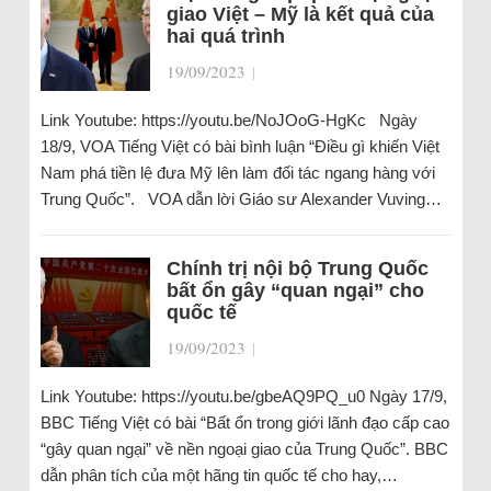
giao Việt – Mỹ là kết quả của
hai quá trình
19/09/2023
|
Link Youtube: https://youtu.be/NoJOoG-HgKc Ngày
18/9, VOA Tiếng Việt có bài bình luận “Điều gì khiến Việt
Nam phá tiền lệ đưa Mỹ lên làm đối tác ngang hàng với
Trung Quốc”. VOA dẫn lời Giáo sư Alexander Vuving…
Chính trị nội bộ Trung Quốc
bất ổn gây “quan ngại” cho
quốc tế
19/09/2023
|
Link Youtube: https://youtu.be/gbeAQ9PQ_u0 Ngày 17/9,
BBC Tiếng Việt có bài “Bất ổn trong giới lãnh đạo cấp cao
“gây quan ngại” về nền ngoại giao của Trung Quốc”. BBC
dẫn phân tích của một hãng tin quốc tế cho hay,…