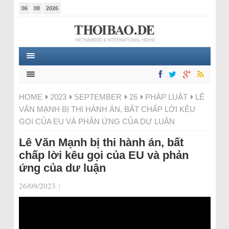
06
08
2026
HOME
2023
SEPTEMBER
26
PHÁP LUẬT
LÊ
VĂN MẠNH BỊ THI HÀNH ÁN, BẤT CHẤP LỜI KÊU
GỌI CỦA EU VÀ PHẢN ỨNG CỦA DƯ LUẬN
Lê Văn Mạnh bị thi hành án, bất
chấp lời kêu gọi của EU và phản
ứng của dư luận
26/09/2023
|