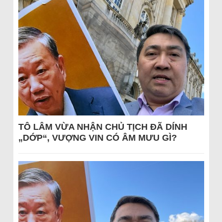
TÔ LÂM VỪA NHẬN CHỦ TỊCH ĐÃ DÍNH
„DỚP“, VƯỢNG VIN CÓ ÂM MƯU GÌ?