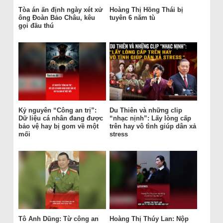
Tòa án ấn định ngày xét xử
Hoàng Thị Hồng Thái bị
ông Đoàn Bảo Châu, kêu
tuyên 6 năm tù
gọi đầu thú
Kỷ nguyên “Công an trị”:
Du Thiên và những clip
Dữ liệu cá nhân đang được
“nhạc nịnh”: Lấy lòng cấp
bảo vệ hay bị gom về một
trên hay vô tình giúp dân xả
mối
stress
Tô Anh Dũng: Từ công an
Hoàng Thị Thúy Lan: Nộp