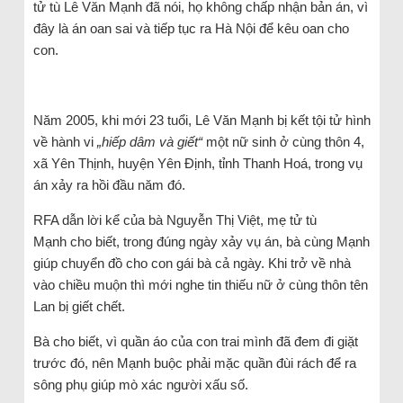
tử tù Lê Văn Mạnh đã nói, họ không chấp nhận bản án, vì
đây là án oan sai và tiếp tục ra Hà Nội để kêu oan cho
con.
Năm 2005, khi mới 23 tuổi, Lê Văn Mạnh bị kết tội tử hình
về hành vi
„hiếp dâm và giết“
một nữ sinh ở cùng thôn 4,
xã Yên Thịnh, huyện Yên Định, tỉnh Thanh Hoá, trong vụ
án xảy ra hồi đầu năm đó.
RFA dẫn lời kể của bà Nguyễn Thị Việt, mẹ tử tù
Mạnh cho biết, trong đúng ngày xảy vụ án, bà cùng Mạnh
giúp chuyển đồ cho con gái bà cả ngày. Khi trở về nhà
vào chiều muộn thì mới nghe tin thiếu nữ ở cùng thôn tên
Lan bị giết chết.
Bà cho biết, vì quần áo của con trai mình đã đem đi giặt
trước đó, nên Mạnh buộc phải mặc quần đùi rách để ra
sông phụ giúp mò xác người xấu số.