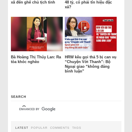
xã đến ghế chủ tịch tỉnh
48 tỷ, có phải tín hiệu đặc
xá?
Bà Hoàng Thị Thúy Lan: Ra
HRW kêu gọi thả 5 bị can vụ
tòa khóc nghèo
“Chuyện Với Thanh”: Bộ
Ngoại giao “không đáng
bình luận”
SEARCH
LATEST
POPULAR
COMMENTS
TAGS