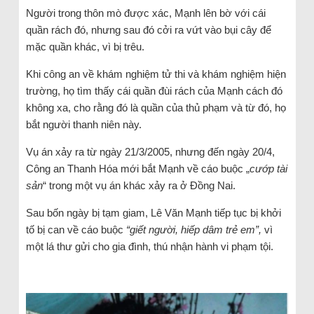
Người trong thôn mò được xác, Mạnh lên bờ với cái
quần rách đó, nhưng sau đó cởi ra vứt vào bụi cây để
mặc quần khác, vì bị trêu.
Khi công an về khám nghiệm tử thi và khám nghiệm hiện
trường, họ tìm thấy cái quần đùi rách của Mạnh cách đó
không xa, cho rằng đó là quần của thủ phạm và từ đó, họ
bắt người thanh niên này.
Vụ án xảy ra từ ngày 21/3/2005, nhưng đến ngày 20/4,
Công an Thanh Hóa mới bắt Mạnh về cáo buộc „
cướp tài
sản
“ trong một vụ án khác xảy ra ở Đồng Nai.
Sau bốn ngày bị tạm giam, Lê Văn Mạnh tiếp tục bị khởi
tố bị can về cáo buộc
“giết người, hiếp dâm trẻ em”,
vì
một lá thư gửi cho gia đình, thú nhận hành vi phạm tội.