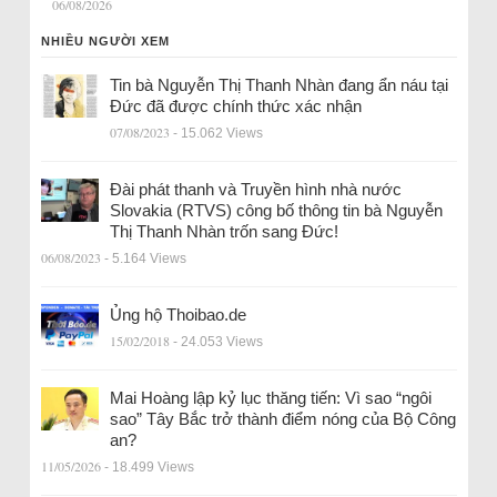
06/08/2026
NHIỀU NGƯỜI XEM
Tin bà Nguyễn Thị Thanh Nhàn đang ẩn náu tại
Đức đã được chính thức xác nhận
07/08/2023
- 15.062 Views
Đài phát thanh và Truyền hình nhà nước
Slovakia (RTVS) công bố thông tin bà Nguyễn
Thị Thanh Nhàn trốn sang Đức!
06/08/2023
- 5.164 Views
Ủng hộ Thoibao.de
15/02/2018
- 24.053 Views
Mai Hoàng lập kỷ lục thăng tiến: Vì sao “ngôi
sao” Tây Bắc trở thành điểm nóng của Bộ Công
an?
11/05/2026
- 18.499 Views