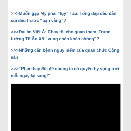
>>>Muốn gặp Mỹ phải “lụy” Tàu. Tổng đạp đầu dân,
cúi đầu trước “bạn vàng”?
>>>Đại án Việt Á: Chạy tội cho quan tham, Trung
tướng Tô Ân Xô “vụng chèo khéo chống”?
>>>Những căn bệnh nguy hiểm của quan chức Cộng
sản
>>>“Phải thay đổi để chúng ta có quyền hy vọng trời
mỗi ngày lại sáng!”