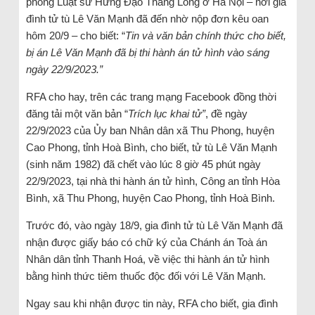
phòng Luật sư Hưng Đạo Thăng Long ở Hà Nội – nơi gia
đình tử tù Lê Văn Mạnh đã đến nhờ nộp đơn kêu oan
hôm 20/9 – cho biết: “
Tin và văn bản chính thức cho biết,
bị án Lê Văn Mạnh đã bị thi hành án tử hình vào sáng
ngày 22/9/2023.”
RFA cho hay, trên các trang mạng Facebook đồng thời
đăng tải một văn bản “
Trích lục khai tử”
, đề ngày
22/9/2023 của Ủy ban Nhân dân xã Thu Phong, huyện
Cao Phong, tỉnh Hoà Bình, cho biết, tử tù Lê Văn Mạnh
(sinh năm 1982) đã chết vào lúc 8 giờ 45 phút ngày
22/9/2023, tại nhà thi hành án tử hình, Công an tỉnh Hòa
Bình, xã Thu Phong, huyện Cao Phong, tỉnh Hoà Bình.
Trước đó, vào ngày 18/9, gia đình tử tù Lê Văn Mạnh đã
nhận được giấy báo có chữ ký của Chánh án Toà án
Nhân dân tỉnh Thanh Hoá, về việc thi hành án tử hình
bằng hình thức tiêm thuốc độc đối với Lê Văn Mạnh.
Ngay sau khi nhận được tin này, RFA cho biết, gia đình