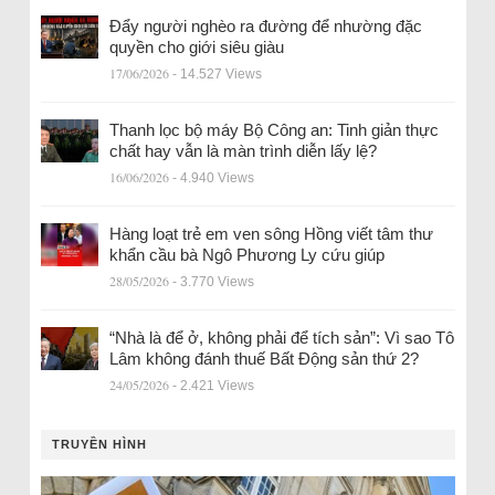
Đẩy người nghèo ra đường để nhường đặc
quyền cho giới siêu giàu
17/06/2026
- 14.527 Views
Thanh lọc bộ máy Bộ Công an: Tinh giản thực
chất hay vẫn là màn trình diễn lấy lệ?
16/06/2026
- 4.940 Views
Hàng loạt trẻ em ven sông Hồng viết tâm thư
khẩn cầu bà Ngô Phương Ly cứu giúp
28/05/2026
- 3.770 Views
“Nhà là để ở, không phải để tích sản”: Vì sao Tô
Lâm không đánh thuế Bất Động sản thứ 2?
24/05/2026
- 2.421 Views
TRUYỀN HÌNH