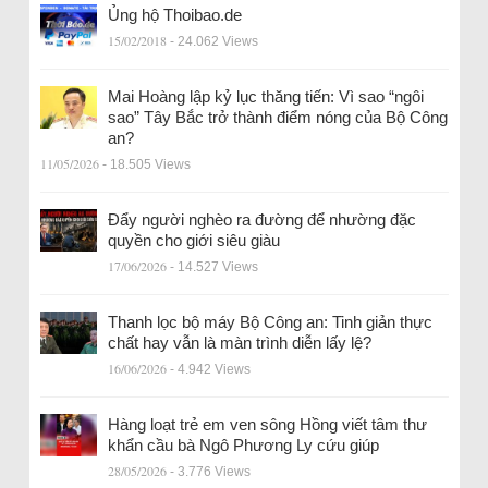
Ủng hộ Thoibao.de
15/02/2018
- 24.062 Views
Mai Hoàng lập kỷ lục thăng tiến: Vì sao “ngôi
sao” Tây Bắc trở thành điểm nóng của Bộ Công
an?
11/05/2026
- 18.505 Views
Đẩy người nghèo ra đường để nhường đặc
quyền cho giới siêu giàu
17/06/2026
- 14.527 Views
Thanh lọc bộ máy Bộ Công an: Tinh giản thực
chất hay vẫn là màn trình diễn lấy lệ?
16/06/2026
- 4.942 Views
Hàng loạt trẻ em ven sông Hồng viết tâm thư
khẩn cầu bà Ngô Phương Ly cứu giúp
28/05/2026
- 3.776 Views