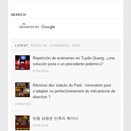
SEARCH
LATEST
POPULAR
COMMENTS
TAGS
Repetición de exámenes en Tuyên Quang: ¿una
solución justa o un precedente polémico?
07/08/2026
Révision des statuts du Parti : innovation pour
s’adapter ou perfectionnement du mécanisme de
direction ?
07/08/2026
반동 당원은 민족의 복이다
07/08/2026