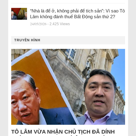
“Nhà là để ở, không phải để tích sản”: Vì sao Tô
Lâm không đánh thuế Bất Động sản thứ 2?
24/05/2026
- 2.425 Views
TRUYỀN HÌNH
TÔ LÂM VỪA NHẬN CHỦ TỊCH ĐÃ DÍNH