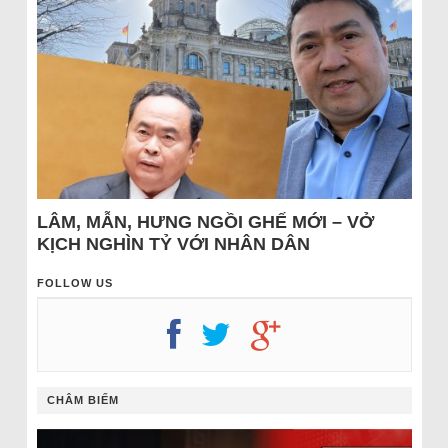
LÂM, MẪN, HƯNG NGỒI GHẾ MỚI – VỞ
KỊCH NGHÌN TỶ VỚI NHÂN DÂN
FOLLOW US
CHÂM BIẾM