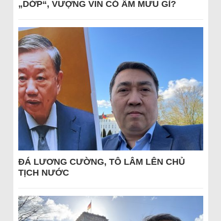
„DỚP“, VƯỢNG VIN CÓ ÂM MƯU GÌ?
ĐÁ LƯƠNG CƯỜNG, TÔ LÂM LÊN CHỦ
TỊCH NƯỚC