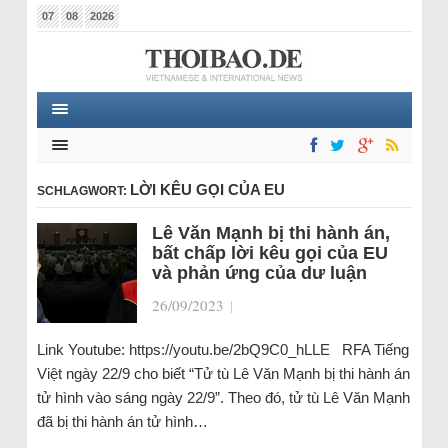
07
08
2026
LỜI KÊU GỌI CỦA EU
SCHLAGWORT:
Lê Văn Mạnh bị thi hành án,
bất chấp lời kêu gọi của EU
và phản ứng của dư luận
26/09/2023
|
Link Youtube: https://youtu.be/2bQ9C0_hLLE RFA Tiếng
Việt ngày 22/9 cho biết “Tử tù Lê Văn Mạnh bị thi hành án
tử hình vào sáng ngày 22/9”. Theo đó, tử tù Lê Văn Mạnh
đã bị thi hành án tử hình…