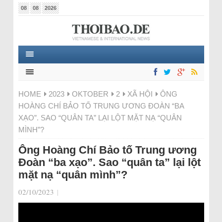
08
08
2026
HOME
2023
OKTOBER
2
XÃ HỘI
ÔNG
HOÀNG CHÍ BẢO TỐ TRUNG ƯƠNG ĐOÀN “BA
XẠO”. SAO “QUÂN TA” LẠI LỘT MẶT NẠ “QUÂN
MÌNH”?
Ông Hoàng Chí Bảo tố Trung ương
Đoàn “ba xạo”. Sao “quân ta” lại lột
mặt nạ “quân mình”?
02/10/2023
|