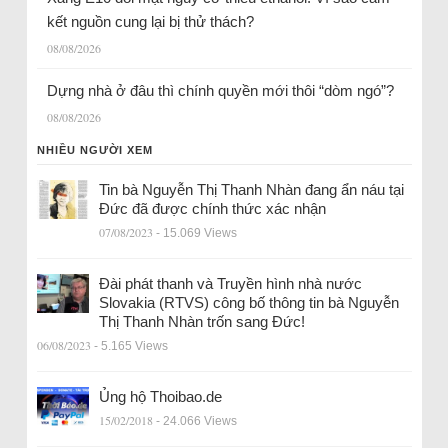
kết nguồn cung lại bị thử thách?
08/08/2026
Dựng nhà ở đâu thì chính quyền mới thôi “dòm ngó”?
08/08/2026
NHIỀU NGƯỜI XEM
Tin bà Nguyễn Thị Thanh Nhàn đang ẩn náu tại
Đức đã được chính thức xác nhận
07/08/2023
- 15.069 Views
Đài phát thanh và Truyền hình nhà nước
Slovakia (RTVS) công bố thông tin bà Nguyễn
Thị Thanh Nhàn trốn sang Đức!
06/08/2023
- 5.165 Views
Ủng hộ Thoibao.de
15/02/2018
- 24.066 Views