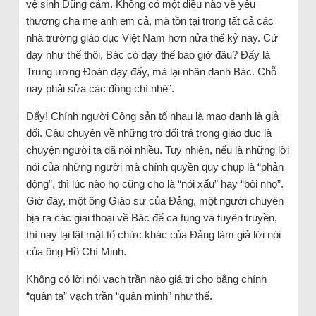
vệ sinh Dũng cảm. Không có một điều nào về yêu
thương cha mẹ anh em cả, mà tồn tại trong tất cả các
nhà trường giáo dục Việt Nam hơn nửa thế kỷ nay. Cứ
dạy như thế thôi, Bác có dạy thế bao giờ đâu? Đấy là
Trung ương Đoàn dạy đấy, mà lại nhân danh Bác. Chỗ
này phải sửa các đồng chí nhé”.
Đấy! Chính người Cộng sản tố nhau là mạo danh là giả
dối. Câu chuyện về những trò dối trá trong giáo dục là
chuyện người ta đã nói nhiều. Tuy nhiên, nếu là những lời
nói của những người mà chính quyền quy chụp là “phản
động”, thì lúc nào họ cũng cho là “nói xấu” hay “bôi nhọ”.
Giờ đây, một ông Giáo sư của Đảng, một người chuyên
bịa ra các giai thoại về Bác để ca tụng và tuyên truyền,
thì nay lại lật mặt tổ chức khác của Đảng làm giả lời nói
của ông Hồ Chí Minh.
Không có lời nói vạch trần nào giá trị cho bằng chính
“quân ta” vạch trần “quân mình” như thế.