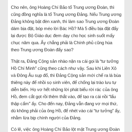
Cho nên, ông Hoàng Chí Bảo tố Trung ương Đoàn, thì
cũng đồng nghĩa là tố Trung ương Đảng. Nếu Trung ương
Đảng không bật đèn xanh, thì làm sao Trung ương Đoàn
dám bịa đặt, bóp méo lời Bác Hồ? Mà 5 điều bịa đặt đấy
lại được Bộ Giáo dục đem dạy cho học sinh suốt mấy
chục năm qua. Ấy chẳng phải là Chính phủ cũng hùa
theo Trung ương Đoàn đấy sao?
Thật ra, Đảng Cộng sản nhào nặn ra cái gọi là “tư tưởng
Hồ Chí Minh” cũng theo cách như vậy. Sau khi Liên Xô
và Đông Âu sụp đổ, thì Đảng Cộng sản mới chế ra lá bùa
thiêng này để nhồi sọ sinh viên, để chống lại trào lưu tự
diễn biến. Họ vơ hết những lời phát biểu rời rác của ông
Hồ, đem cắt gọt rồi thêm thắt vào, để tạo ra cái nồi “lẩu
thập cẩm” ấy. Cho đến nay, Đảng vẫn đang vơ mọi thứ,
dù không phải của ông Hồ, để nhét vào cái “tư tưởng” ấy,
nhằm lừa bịp chính người của Đảng.
Có lẽ, việc ông Hoàng Chí Bảo lột mặt Trung ương Đoàn