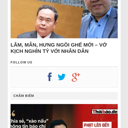
LÂM, MẪN, HƯNG NGỒI GHẾ MỚI – VỞ
KỊCH NGHÌN TỶ VỚI NHÂN DÂN
FOLLOW US
CHÂM BIẾM