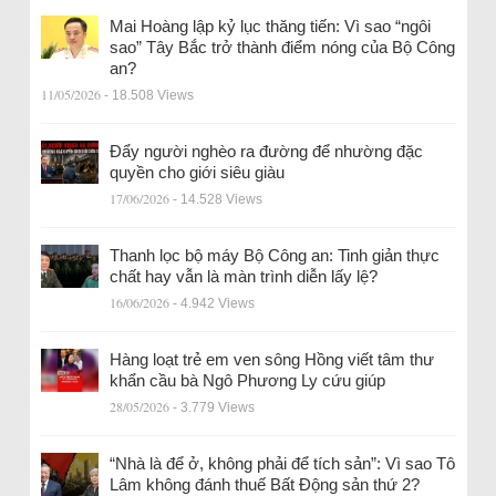
Mai Hoàng lập kỷ lục thăng tiến: Vì sao “ngôi
sao” Tây Bắc trở thành điểm nóng của Bộ Công
an?
11/05/2026
- 18.508 Views
Đẩy người nghèo ra đường để nhường đặc
quyền cho giới siêu giàu
17/06/2026
- 14.528 Views
Thanh lọc bộ máy Bộ Công an: Tinh giản thực
chất hay vẫn là màn trình diễn lấy lệ?
16/06/2026
- 4.942 Views
Hàng loạt trẻ em ven sông Hồng viết tâm thư
khẩn cầu bà Ngô Phương Ly cứu giúp
28/05/2026
- 3.779 Views
“Nhà là để ở, không phải để tích sản”: Vì sao Tô
Lâm không đánh thuế Bất Động sản thứ 2?