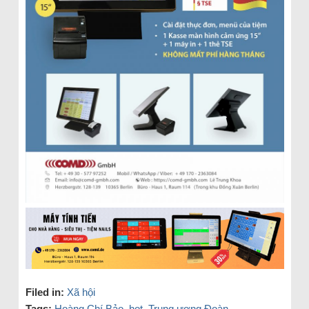
Filed in:
Xã hội
Tags:
Hoàng Chí Bảo
,
hot
,
Trung ương Đoàn