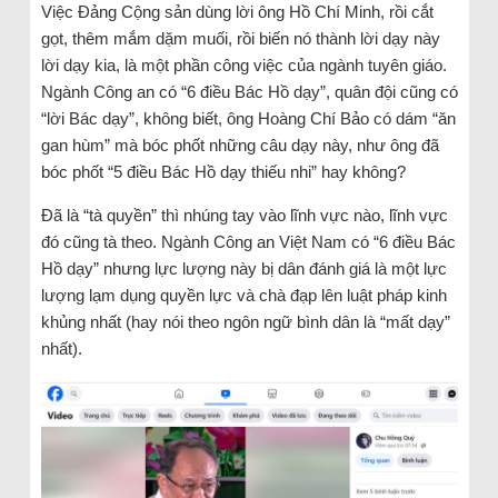
Việc Đảng Cộng sản dùng lời ông Hồ Chí Minh, rồi cắt
gọt, thêm mắm dặm muối, rồi biến nó thành lời dạy này
lời dạy kia, là một phần công việc của ngành tuyên giáo.
Ngành Công an có “6 điều Bác Hồ dạy”, quân đội cũng có
“lời Bác dạy”, không biết, ông Hoàng Chí Bảo có dám “ăn
gan hùm” mà bóc phốt những câu dạy này, như ông đã
bóc phốt “5 điều Bác Hồ dạy thiếu nhi” hay không?
Đã là “tà quyền” thì nhúng tay vào lĩnh vực nào, lĩnh vực
đó cũng tà theo. Ngành Công an Việt Nam có “6 điều Bác
Hồ dạy” nhưng lực lượng này bị dân đánh giá là một lực
lượng lạm dụng quyền lực và chà đạp lên luật pháp kinh
khủng nhất (hay nói theo ngôn ngữ bình dân là “mất dạy”
nhất).