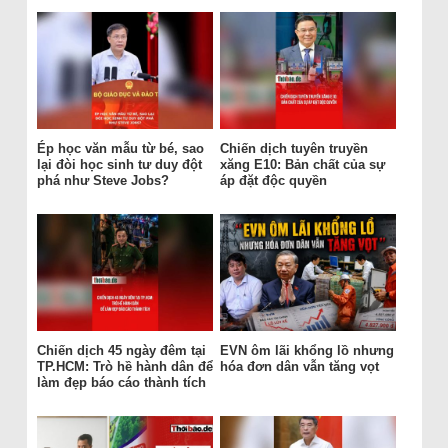
Ép học văn mẫu từ bé, sao
Chiến dịch tuyên truyền
lại đòi học sinh tư duy đột
xăng E10: Bản chất của sự
phá như Steve Jobs?
áp đặt độc quyền
Chiến dịch 45 ngày đêm tại
EVN ôm lãi khổng lồ nhưng
TP.HCM: Trò hề hành dân để
hóa đơn dân vẫn tăng vọt
làm đẹp báo cáo thành tích