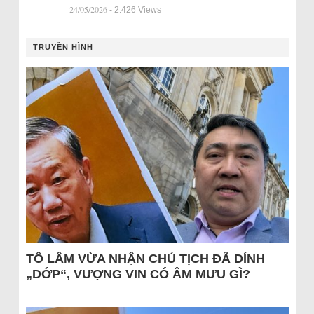
24/05/2026
- 2.426 Views
TRUYỀN HÌNH
TÔ LÂM VỪA NHẬN CHỦ TỊCH ĐÃ DÍNH
„DỚP“, VƯỢNG VIN CÓ ÂM MƯU GÌ?