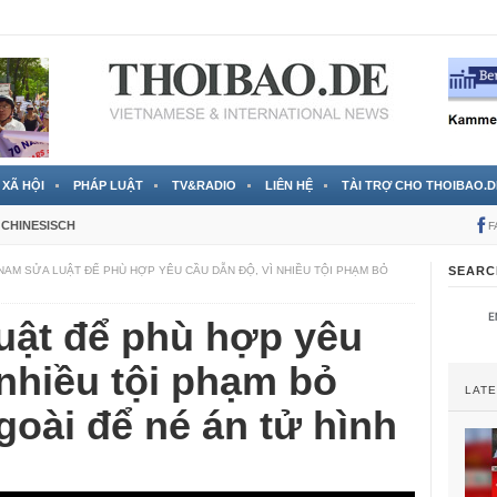
 đã được chính thức xác nhận
3 Jahren ago
XÃ HỘI
PHÁP LUẬT
TV&RADIO
LIÊN HỆ
TÀI TRỢ CHO THOIBAO.D
CHINESISCH
F
 NAM SỬA LUẬT ĐỂ PHÙ HỢP YÊU CẦU DẪN ĐỘ, VÌ NHIỀU TỘI PHẠM BỎ
SEARC
uật để phù hợp yêu
 nhiều tội phạm bỏ
LAT
goài để né án tử hình