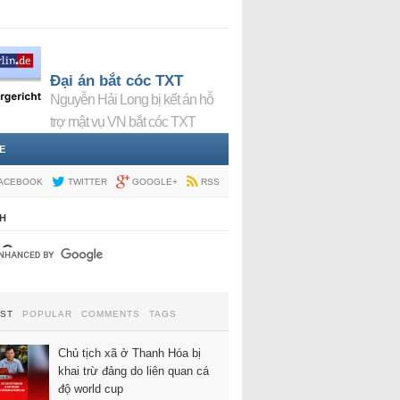
Đại án bắt cóc TXT
Nguyễn Hải Long bị kết án hỗ
trợ mật vụ VN bắt cóc TXT
E
ACEBOOK
TWITTER
GOOGLE+
RSS
H
EST
POPULAR
COMMENTS
TAGS
Chủ tịch xã ở Thanh Hóa bị
khai trừ đảng do liên quan cá
độ world cup