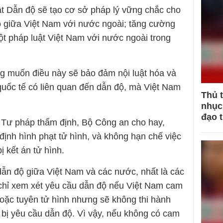
ật Dẫn độ sẽ tạo cơ sở pháp lý vững chắc cho
độ giữa Việt Nam với nước ngoài; tăng cường
ột pháp luật Việt Nam với nước ngoài trong
g muốn điều này sẽ bảo đảm nội luật hóa và
uốc tế có liên quan đến dẫn độ, mà Việt Nam
Thủ 
nhục 
đạo 
ộ Tư pháp thẩm định, Bộ Công an cho hay,
định hình phạt tử hình, và không hạn chế việc
ị kết án tử hình.
dẫn độ giữa Việt Nam và các nước, nhất là các
 chỉ xem xét yêu cầu dẫn độ nếu Việt Nam cam
hoặc tuyên tử hình nhưng sẽ không thi hành
i bị yêu cầu dẫn độ. Vì vậy, nếu không có cam