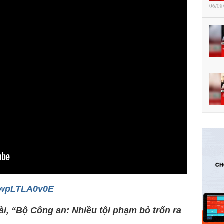
06/08
/owpLTLA0v0E
ài, “Bộ Công an: Nhiều tội phạm bỏ trốn ra