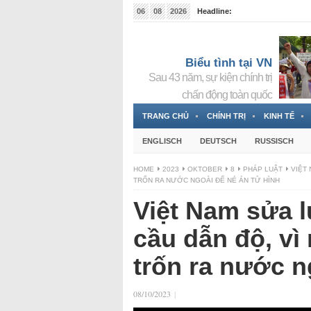
06
08
2026
Headline:
Tin bà Nguyễn Thị Thanh Nhàn đang ẩn náu tại Đức
Biểu tình tại VN
Sau 43 năm, sự kiện chính trị
chấn động toàn quốc
TRANG CHỦ
CHÍNH TRỊ
KINH TẾ
ENGLISCH
DEUTSCH
RUSSISCH
HOME
2023
OKTOBER
8
PHÁP LUẬT
VIỆT
TRỐN RA NƯỚC NGOÀI ĐỂ NÉ ÁN TỬ HÌNH
Việt Nam sửa l
cầu dẫn độ, vì
trốn ra nước n
08/10/2023
|