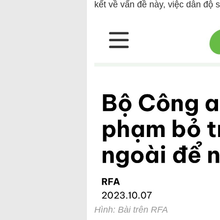
kết về vấn đề này, việc dẫn độ s
Hình: Bài trên RFA