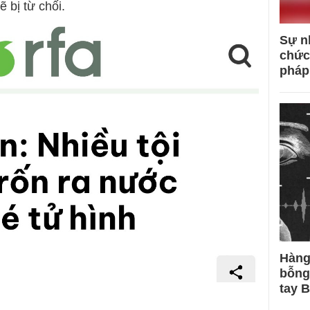
ẽ bị từ chối.
Sự n
chức
pháp
Hàng
bỗng
tay 