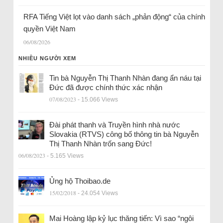
RFA Tiếng Việt lọt vào danh sách „phản động“ của chính
quyền Việt Nam
06/08/2026
NHIỀU NGƯỜI XEM
Tin bà Nguyễn Thị Thanh Nhàn đang ẩn náu tại
Đức đã được chính thức xác nhận
07/08/2023
- 15.066 Views
Đài phát thanh và Truyền hình nhà nước
Slovakia (RTVS) công bố thông tin bà Nguyễn
Thị Thanh Nhàn trốn sang Đức!
06/08/2023
- 5.165 Views
Ủng hộ Thoibao.de
15/02/2018
- 24.054 Views
Mai Hoàng lập kỷ lục thăng tiến: Vì sao “ngôi