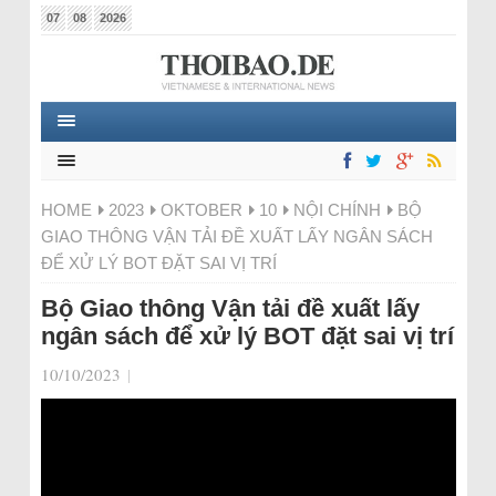
07
08
2026
HOME
2023
OKTOBER
10
NỘI CHÍNH
BỘ
GIAO THÔNG VẬN TẢI ĐỀ XUẤT LẤY NGÂN SÁCH
ĐỂ XỬ LÝ BOT ĐẶT SAI VỊ TRÍ
Bộ Giao thông Vận tải đề xuất lấy
ngân sách để xử lý BOT đặt sai vị trí
10/10/2023
|