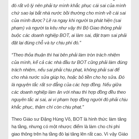
đó rất vô lý nên phải tự mình khắc phục cái sai của mình
chứ sao lại bắt nhà nước bồi thường cho mình về cái sai
của mình được? Lẽ ra ngay khi người ta phát hiện (sai
phạm) và người ta kêu như vậy thì Bộ Giao thông phải
buộc các doanh nghiệp BOT, ai làm sai, đặt trạm sai phải
đặt lại đúng chỗ và tự chịu phí đó.”
“Theo thỏa thuận thì hai bên phải làm tròn trách nhiệm
của mình, kể cả các nhà đầu tư BOT cũng phải làm đúng
trách nhiệm, nếu sai phải chịu phạt, không phải sai để
cho nhà nước sửa giúp họ, hoặc bỏ tiền cho họ sửa. Đó
là nguyên tắc rất sơ đẳng của các hợp đồng. Nếu giữa
các doanh nghiệp làm ăn với nhau thì hợp đồng đều theo
nguyên tắc ai sai, ai vi phạm hợp đồng người đó phải chịu
khắc phục, thậm chí còn chịu phạt.”
Theo Giáo sư Đặng Hùng Võ, BOT là hình thức làm tăng
hạ tầng, nhưng có một nhược điểm là làm cho chi phí
giao thông trên hạ tầng đó lại tăng lên rất cao. Vì vậy Giáo