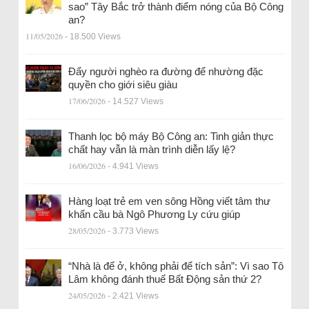
sao” Tây Bắc trở thành điểm nóng của Bộ Công
an?
11/05/2026
- 18.500 Views
Đẩy người nghèo ra đường để nhường đặc
quyền cho giới siêu giàu
17/06/2026
- 14.527 Views
Thanh lọc bộ máy Bộ Công an: Tinh giản thực
chất hay vẫn là màn trình diễn lấy lệ?
16/06/2026
- 4.941 Views
Hàng loạt trẻ em ven sông Hồng viết tâm thư
khẩn cầu bà Ngô Phương Ly cứu giúp
28/05/2026
- 3.773 Views
“Nhà là để ở, không phải để tích sản”: Vì sao Tô
Lâm không đánh thuế Bất Động sản thứ 2?
24/05/2026
- 2.421 Views