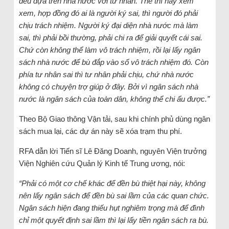
đều dựa trên nhà nước với tư nhân. Thế thì hãy xem
xem, hợp đồng đó ai là người ký sai, thì người đó phải
chịu trách nhiệm. Người ký đại diện nhà nước mà làm
sai, thì phải bồi thường, phải chi ra để giải quyết cái sai.
Chứ còn không thể làm vô trách nhiệm, rồi lại lấy ngân
sách nhà nước để bù đắp vào số vô trách nhiệm đó. Còn
phía tư nhân sai thì tư nhân phải chịu, chứ nhà nước
không có chuyện trợ giúp ở đây. Bởi vì ngân sách nhà
nước là ngân sách của toàn dân, không thể chi ẩu được.”
Theo Bộ Giao thông Vận tải, sau khi chính phủ dùng ngân
sách mua lại, các dự án này sẽ xóa trạm thu phí.
RFA dẫn lời Tiến sĩ Lê Đăng Doanh, nguyên Viện trưởng
Viện Nghiên cứu Quản lý Kinh tế Trung ương, nói:
“Phải có một cơ chế khác để đền bù thiệt hại này, không
nên lấy ngân sách để đền bù sai lầm của các quan chức.
Ngân sách hiện đang thiếu hụt nghiêm trọng mà để đình
chỉ một quyết định sai lầm thì lại lấy tiền ngân sách ra bù.