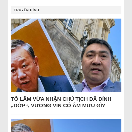
TRUYỀN HÌNH
TÔ LÂM VỪA NHẬN CHỦ TỊCH ĐÃ DÍNH
„DỚP“, VƯỢNG VIN CÓ ÂM MƯU GÌ?