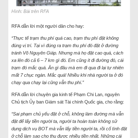
Hình: Bài trên RFA
RFA dẫn lời một người dân cho hay:
“Thực tế trạm thu phí quá cao, trạm thu phí đặt không
đúng vị trí. Tại vì đúng ra trạm thu phí đó đặt ở đường
tránh Võ Nguyên Giáp. Nhưng mà họ đặt cao quá, cách
xa lên đó cả 6 – 7 km gì đó. Em cũng ít đi đường đó, cái
trạm đó mắc quá. Ăn gì đâu mà em đi qua đi lại tự nhiên
mất 7 chục ngàn. Mắc quá! Nhiều khi nhà người ta ở đó
chạy qua chạy lại cũng vẫn thu phí.”
RFA dẫn lời chuyên gia kinh tế Phạm Chi Lan, nguyên
Chủ tịch Ủy ban Giám sát Tài chính Quốc gia, cho rằng:
“Sai phạm chủ yếu đặt ở chỗ, không làm đường mà vẫn
đặt để lấy tiền người ta, người ta hoàn toàn không sử
dụng dịch vụ BOT mà vẫn lấy tiền người ta, rồi cố tình đặt
ở chỗ làm sao cho thu được nhiều tiền nhất. Những cái