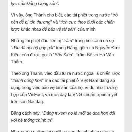
lực của Đảng Cộng sản
”.
Vì vậy, ông Thành cho biết, các tài phiệt trong nước “
trở
nên dễ bị tổn thương
” và “
tích cực theo đuổi các chiến
lược khác nhau để bảo vệ tài sản
” của mình.
Những tài phiệt đầu tiên bị “
trảm
” trong bối cảnh có sự
“
đấu đá nội bộ gay gắt
” trong Đảng, gồm có Nguyễn Đức
Kiên, còn được gọi là “
Bầu Kiên
”, Trầm Bê và Hà Văn
Thắm.
Theo ông Thành, việc đầu tư ra nước ngoài là chiến lược
“
thành công hơn
” mà các tài phiệt ở Việt Nam đang áp
dụng trong việc bảo vệ tài sản của họ, ví dụ như trường
hợp của VinFast, và mới đây là VNG chuẩn bị niêm yết
trên sàn Nasdaq.
Bằng cách này, “
Đảng ít xem họ là mối đe dọa hơn đối
với hệ thống chính trị
”.
Nhưng liệu những tài phiệt và các doanh nhân giàu có