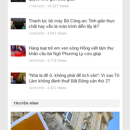
17/06/2026
- 14.527 Views
Thanh lọc bộ máy Bộ Công an: Tinh giản thực
chất hay vẫn là màn trình diễn lấy lệ?
16/06/2026
- 4.941 Views
Hàng loạt trẻ em ven sông Hồng viết tâm thư
khẩn cầu bà Ngô Phương Ly cứu giúp
28/05/2026
- 3.773 Views
“Nhà là để ở, không phải để tích sản”: Vì sao Tô
Lâm không đánh thuế Bất Động sản thứ 2?
24/05/2026
- 2.421 Views
TRUYỀN HÌNH