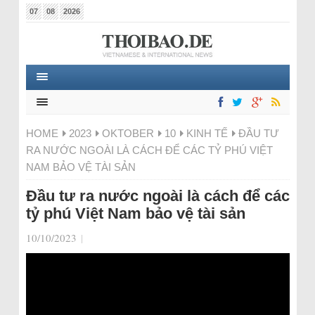
07
08
2026
HOME
2023
OKTOBER
10
KINH TẾ
ĐẦU TƯ
RA NƯỚC NGOÀI LÀ CÁCH ĐỂ CÁC TỶ PHÚ VIỆT
NAM BẢO VỆ TÀI SẢN
Đầu tư ra nước ngoài là cách để các
tỷ phú Việt Nam bảo vệ tài sản
10/10/2023
|