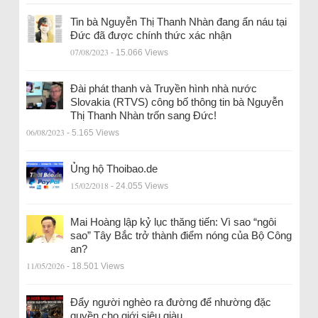
Tin bà Nguyễn Thị Thanh Nhàn đang ẩn náu tại
Đức đã được chính thức xác nhận
07/08/2023
- 15.066 Views
Đài phát thanh và Truyền hình nhà nước
Slovakia (RTVS) công bố thông tin bà Nguyễn
Thị Thanh Nhàn trốn sang Đức!
06/08/2023
- 5.165 Views
Ủng hộ Thoibao.de
15/02/2018
- 24.055 Views
Mai Hoàng lập kỷ lục thăng tiến: Vì sao “ngôi
sao” Tây Bắc trở thành điểm nóng của Bộ Công
an?
11/05/2026
- 18.501 Views
Đẩy người nghèo ra đường để nhường đặc
quyền cho giới siêu giàu