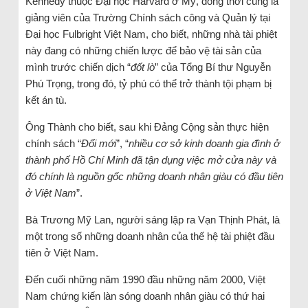
Kennedy thuộc Đại học Harvard ở Mỹ, đồng thời cũng là
giảng viên của Trường Chính sách công và Quản lý tại
Đại học Fulbright Việt Nam, cho biết, những nhà tài phiệt
này đang có những chiến lược để bảo vệ tài sản của
mình trước chiến dịch “
đốt lò
” của Tổng Bí thư Nguyễn
Phú Trọng, trong đó, tỷ phú có thể trở thành tội phạm bị
kết án tù.
Ông Thành cho biết, sau khi Đảng Cộng sản thực hiện
chính sách “
Đổi mới
”, “
nhiều cơ sở kinh doanh gia đình ở
thành phố Hồ Chí Minh đã tận dụng việc mở cửa này và
đó chính là nguồn gốc những doanh nhân giàu có đầu tiên
ở Việt Nam
”.
Bà Trương Mỹ Lan, người sáng lập ra Vạn Thịnh Phát, là
một trong số những doanh nhân của thế hệ tài phiệt đầu
tiên ở Việt Nam.
Đến cuối những năm 1990 đầu những năm 2000, Việt
Nam chứng kiến làn sóng doanh nhân giàu có thứ hai