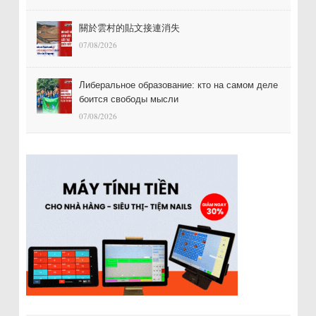
關於雲村的貼文接連消失
07/08/2026
Либеральное образование: кто на самом деле
боится свободы мысли
07/08/2026