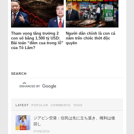
Tham vọng tăng trưởng 2
Người dân chính là con cá
con số bằng 1.500 tỷ USD:
nằm trên chiếc thớt độc
Bài toán “đếm cua trong lỗ”
quyền
của Tô Lâm?
SEARCH
LATEST
POPULAR
COMMENTS
TAGS
ジアビン空港：住民は先に立ち退き、権利は後
回し
07/08/2026