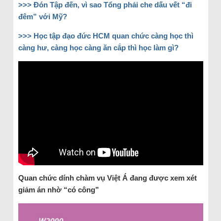
>>> Đón Tập đến, vì sao Tổng phải che dấu vết “đi
đêm” với Mỹ?
>>> Học tập đạo đức HCM quan chức càng học thì
càng hư, càng học càng ăn cắp thì học làm gì?
Quan chức dính chàm vụ Việt Á đang được xem xét
giảm án nhờ “có công”