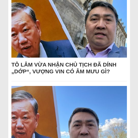
TÔ LÂM VỪA NHẬN CHỦ TỊCH ĐÃ DÍNH
„DỚP“, VƯỢNG VIN CÓ ÂM MƯU GÌ?