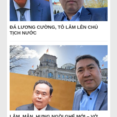
ĐÁ LƯƠNG CƯỜNG, TÔ LÂM LÊN CHỦ
TỊCH NƯỚC
LÂM, MẪN, HƯNG NGỒI GHẾ MỚI – VỞ