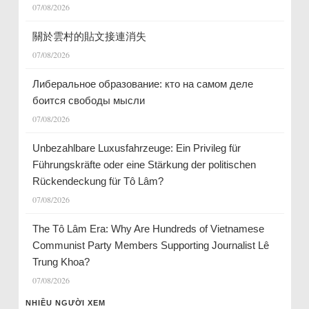
07/08/2026
關於雲村的貼文接連消失
07/08/2026
Либеральное образование: кто на самом деле
боится свободы мысли
07/08/2026
Unbezahlbare Luxusfahrzeuge: Ein Privileg für
Führungskräfte oder eine Stärkung der politischen
Rückendeckung für Tô Lâm?
07/08/2026
The Tô Lâm Era: Why Are Hundreds of Vietnamese
Communist Party Members Supporting Journalist Lê
Trung Khoa?
07/08/2026
NHIỀU NGƯỜI XEM