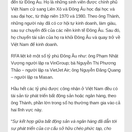
đến từ Đông Âu. Họ là những sinh viên được chính phủ
Việt Nam cử sang Liên Xô và Đông Âu học đại học và
sau đại học, từ thập niên 1970 và 1980. Theo ông Thành,
những người này đã có cơ hội tự kinh doanh, làm giàu,
sau sự chuyển đổi của các nền kinh tế Đông Âu. Sau đó,
họ chuyển tài sản của họ ra khỏi Đông Âu và quay trở về
Việt Nam để kinh doanh.
RFA liệt kê một số tỷ phú Đông Âu như: ông Phạm Nhật
Vượng người lập ra VinGroup; bà Nguyễn Thị Phương
Thảo – người lập ra VietJet Air; ông Nguyễn Đăng Quang
– người lập ra Masan.
Hầu hết các tỷ phú được công nhận ở Việt Nam đều có
tài sản từ phát triển bất động sản hoặc ngân hàng, theo
ông Thành, phần lớn trong số họ thường tham gia vào cả
hai lĩnh vực này.
“
Sự kết hợp giữa bất động sản và ngân hàng đã dẫn tới
sự phát triển của cơ cấu sở hữu chéo phức tạp, cho