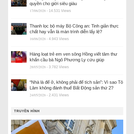
quyền cho giới siêu giàu
17/06/2026
- 14.531 Views
Thanh lọc bộ máy Bộ Công an: Tinh giản thực
chất hay vẫn là màn trình diễn lấy lệ?
16/06/2026
- 4.943 Views
Hàng loạt trẻ em ven sông Hồng viết tâm thư
khẩn cầu bà Ngô Phương Ly cứu giúp
28/05/2026
- 3.782 Views
“Nhà là để ở, không phải để tích sản”: Vì sao Tô
Lâm không đánh thuế Bất Động sản thứ 2?
24/05/2026
- 2.431 Views
TRUYỀN HÌNH