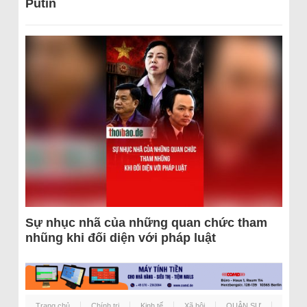
Putin
Sự nhục nhã của những quan chức tham
nhũng khi đối diện với pháp luật
Trang chủ
Chính trị
Kinh tế
Xã hội
QUÂN SỰ