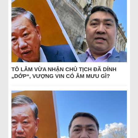
TÔ LÂM VỪA NHẬN CHỦ TỊCH ĐÃ DÍNH
„DỚP“, VƯỢNG VIN CÓ ÂM MƯU GÌ?