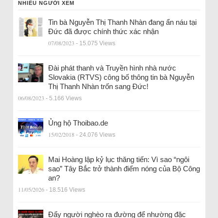
NHIỀU NGƯỜI XEM
Tin bà Nguyễn Thị Thanh Nhàn đang ẩn náu tại
Đức đã được chính thức xác nhận
07/08/2023
- 15.075 Views
Đài phát thanh và Truyền hình nhà nước
Slovakia (RTVS) công bố thông tin bà Nguyễn
Thị Thanh Nhàn trốn sang Đức!
06/08/2023
- 5.166 Views
Ủng hộ Thoibao.de
15/02/2018
- 24.076 Views
Mai Hoàng lập kỷ lục thăng tiến: Vì sao “ngôi
sao” Tây Bắc trở thành điểm nóng của Bộ Công
an?
11/05/2026
- 18.516 Views
Đẩy người nghèo ra đường để nhường đặc