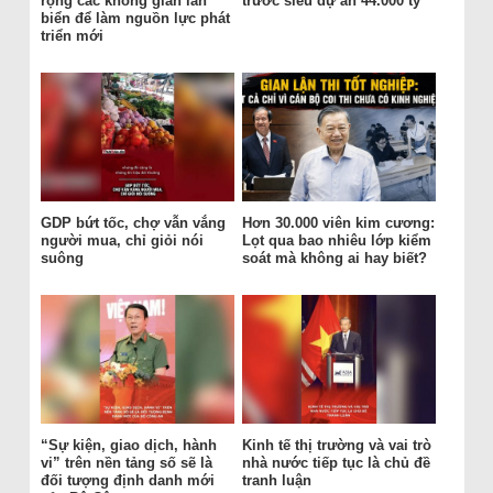
rộng các không gian lấn
trước siêu dự án 44.000 tỷ
biển để làm nguồn lực phát
triển mới
GDP bứt tốc, chợ vẫn vắng
Hơn 30.000 viên kim cương:
người mua, chỉ giỏi nói
Lọt qua bao nhiêu lớp kiểm
suông
soát mà không ai hay biết?
“Sự kiện, giao dịch, hành
Kinh tế thị trường và vai trò
vi” trên nền tảng số sẽ là
nhà nước tiếp tục là chủ đề
đối tượng định danh mới
tranh luận