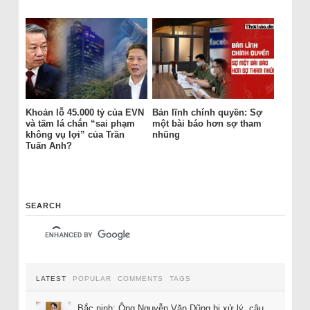
Khoản lỗ 45.000 tỷ của EVN
Bản lĩnh chính quyền: Sợ
và tấm lá chắn “sai phạm
một bài báo hơn sợ tham
không vụ lợi” của Trần
nhũng
Tuấn Anh?
SEARCH
LATEST
POPULAR
COMMENTS
TAGS
Bắc ninh: Ông Nguyễn Văn Dũng bị xử lý, câu