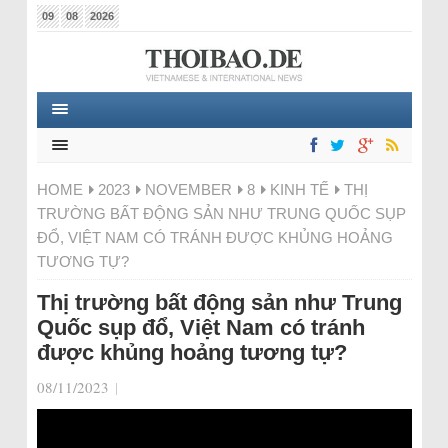
09
08
2026
HOME
2023
NOVEMBER
8
KINH TẾ
THỊ
TRƯỜNG BẤT ĐỘNG SẢN NHƯ TRUNG QUỐC SỤP
ĐỔ, VIỆT NAM CÓ TRÁNH ĐƯỢC KHỦNG HOẢNG
TƯƠNG TỰ?
Thị trường bất động sản như Trung
Quốc sụp đổ, Việt Nam có tránh
được khủng hoảng tương tự?
08/11/2023
|