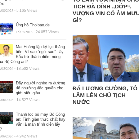
ức!
TỊCH ĐÃ DÍNH „DỚP“,
/08/2023
- 5.165 Views
VƯỢNG VIN CÓ ÂM MƯ
GÌ?
Ủng hộ Thoibao.de
15/02/2018
- 24.057 Views
Mai Hoàng lập kỷ lục thăng
tiến: Vì sao “ngôi sao” Tây
Bắc trở thành điểm nóng
ủa Bộ Công an?
/05/2026
- 18.502 Views
Đẩy người nghèo ra đường
ĐÁ LƯƠNG CƯỜNG, TÔ
để nhường đặc quyền cho
giới siêu giàu
LÂM LÊN CHỦ TỊCH
/06/2026
- 14.527 Views
NƯỚC
Thanh lọc bộ máy Bộ Công
an: Tinh giản thực chất hay
vẫn là màn trình diễn lấy
ệ?
/06/2026
- 4.942 Views