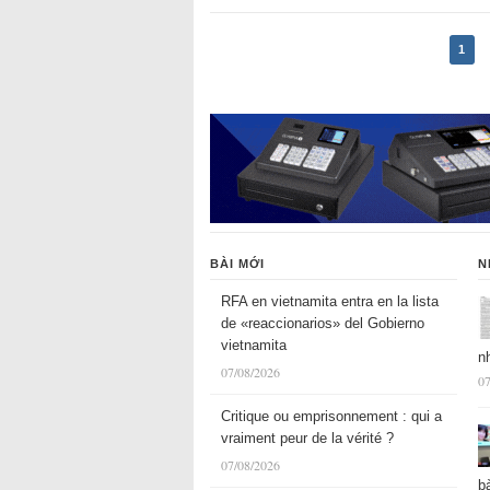
1
BÀI MỚI
N
RFA en vietnamita entra en la lista
de «reaccionarios» del Gobierno
vietnamita
n
07/08/2026
07
Critique ou emprisonnement : qui a
vraiment peur de la vérité ?
07/08/2026
b