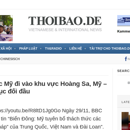
 đã được chính thức xác nhận
3 Jahren ago
XÃ HỘI
PHÁP LUẬT
TV&RADIO
LIÊN HỆ
TÀI TRỢ CHO THOIBAO.D
CHINESISCH
F
SEARC
c Mỹ đi vào khu vực Hoàng Sa, Mỹ –
tục đối đầu
LAT
tps://youtu.be/R8ltD1Jg0Go Ngày 29/11, BBC
n tin “Biển Đông: Mỹ tuyên bố thách thức các
háp” của Trung Quốc, Việt Nam và Đài Loan”.