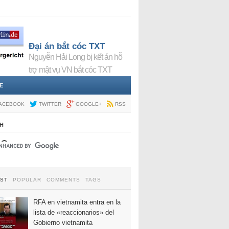
Đại án bắt cóc TXT
Nguyễn Hải Long bị kết án hỗ
trợ mật vụ VN bắt cóc TXT
E
ACEBOOK
TWITTER
GOOGLE+
RSS
H
EST
POPULAR
COMMENTS
TAGS
RFA en vietnamita entra en la
lista de «reaccionarios» del
Gobierno vietnamita