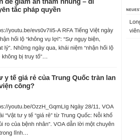
n để giảm án tham nhũng – đi
ên tắc pháp quyền
NEUES
Lon
ps://youtu.be/evs0v7Ii5-A RFA Tiếng Việt ngày
viên
hận hối lộ “không vụ lợi”: “Sự ngụy biện,
t lý”. Những ngày qua, khái niệm “nhận hối lộ
 không bị truy tố”…
ư y tế giá rẻ của Trung Quốc tràn lan
viện công?
tps://youtu.be/OzzH_GqmLIg Ngày 28/11, VOA
ài “Vật tư y tế “giá rẻ” từ Trung Quốc: Nỗi khổ
rủi ro của bệnh nhân”. VOA dẫn lời một chuyên
trong lĩnh…