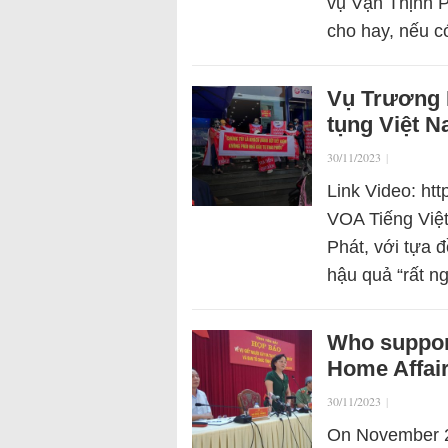
vụ Vạn Thịnh P
cho hay, nếu c
Vụ Trương M
tụng Việt 
30/11/2023
|
Link Video: h
VOA Tiếng Việt
Phát, với tựa 
hậu quả “rất n
Who support
Home Affai
30/11/2023
|
On November 27