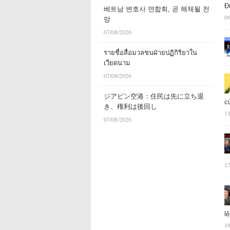
Đ
베트남 변호사 연합회, 곧 해체될 전
06
망
07/08/2026
รายชื่อสื่อมวลชนฝ่ายปฏิกิริยาใน
เวียดนาม
07/08/2026
ジアビン空港：住民は先に立ち退
c
き、権利は後回し
11
07/08/2026
17
l
16