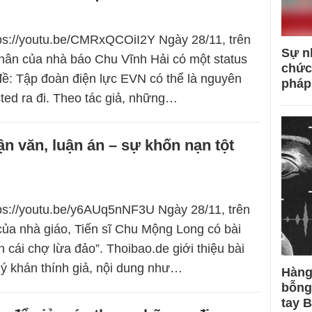
tps://youtu.be/CMRxQCOiI2Y Ngày 28/11, trên
Sự n
hân của nhà báo Chu Vĩnh Hải có một status
chức
đề: Tập đoàn điện lực EVN có thể là nguyên
pháp
ted ra đi. Theo tác giả, những…
uận văn, luận án – sự khốn nạn tột
tps://youtu.be/y6AUq5nNF3U Ngày 28/11, trên
của nhà giáo, Tiến sĩ Chu Mộng Long có bài
 cái chợ lừa đảo”. Thoibao.de giới thiệu bài
uý khán thính giả, nội dung như…
Hàng
bỗng
tay 