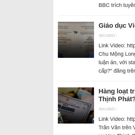
BBC trích tuy
Giáo dục V
30/11/2023
|
Link Video: ht
Chu Mộng Long t
luận án, với s
cấp?” đăng trê
Hàng loạt t
Thịnh Phát
30/11/2023
|
Link Video: ht
Trân Văn trên V