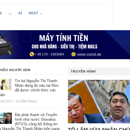
2
…
42
NEXT →
HIỀU NGƯỜI XEM
TRUYỀN HÌNH
Tin bà Nguyễn Thị Thanh
Nhàn đang ẩn náu tại Đức
đã được chính thức xác
hận
/08/2023
- 15.066 Views
Đài phát thanh và Truyền
hình nhà nước Slovakia
(RTVS) công bố thông tin
à Nguyễn Thị Thanh Nhàn trốn sang
TÔ LÂM VỪA NHẬN CHỦ