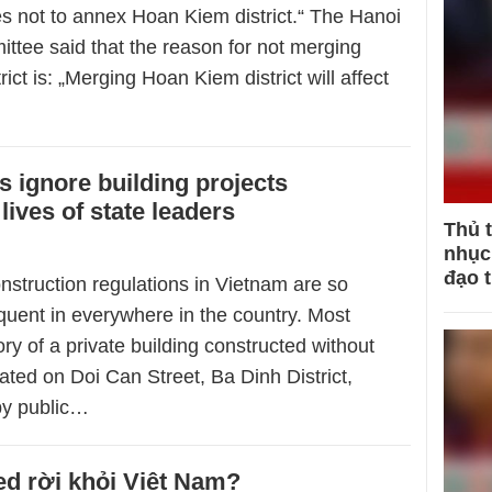
s not to annex Hoan Kiem district.“ The Hanoi
ttee said that the reason for not merging
ict is: „Merging Hoan Kiem district will affect
s ignore building projects
lives of state leaders
Thủ 
nhục 
đạo 
onstruction regulations in Vietnam are so
quent in everywhere in the country. Most
tory of a private building constructed without
ated on Doi Can Street, Ba Dinh District,
 by public…
ed rời khỏi Việt Nam?