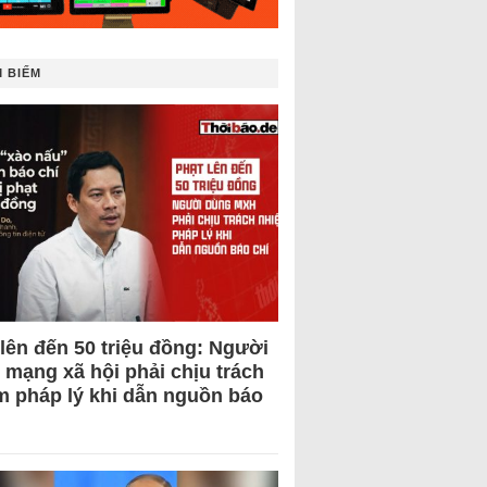
 BIẾM
 lên đến 50 triệu đồng: Người
 mạng xã hội phải chịu trách
m pháp lý khi dẫn nguồn báo