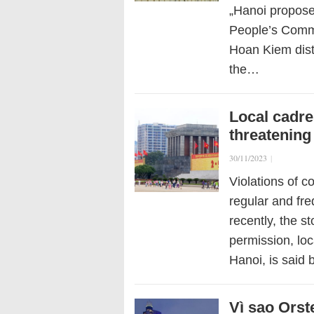
„Hanoi propose
People’s Commi
Hoan Kiem distr
the…
Local cadre
threatening 
30/11/2023
|
Violations of c
regular and fre
recently, the s
permission, loc
Hanoi, is said
Vì sao Orst