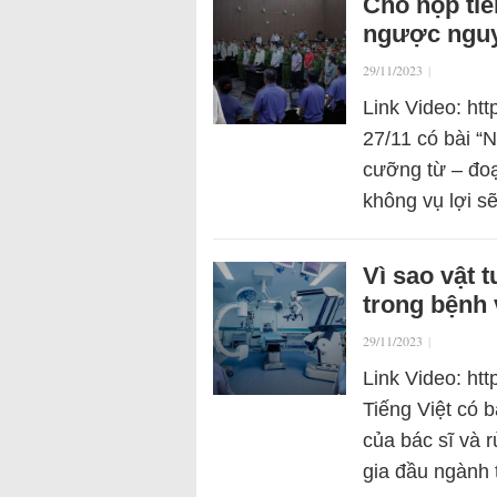
Cho nộp tiề
ngược nguy
29/11/2023
|
Link Video: htt
27/11 có bài “N
cưỡng từ – đoạ
không vụ lợi sẽ
Vì sao vật t
trong bệnh 
29/11/2023
|
Link Video: ht
Tiếng Việt có b
của bác sĩ và 
gia đầu ngành 