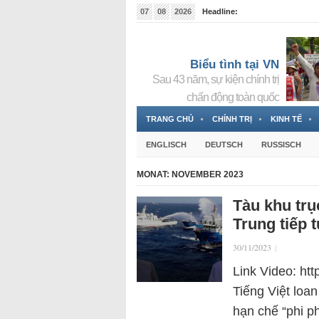
07
08
2026
Headline:
Tin bà Nguyễn Thị Thanh Nhàn đang ẩn náu tại Đức
Biểu tình tại VN
Sau 43 năm, sự kiện chính trị
chấn động toàn quốc
TRANG CHỦ
CHÍNH TRỊ
KINH TẾ
ENGLISCH
DEUTSCH
RUSSISCH
MONAT:
NOVEMBER 2023
Tàu khu trụ
Trung tiếp 
30/11/2023
|
Link Video: ht
Tiếng Việt loa
hạn chế “phi p