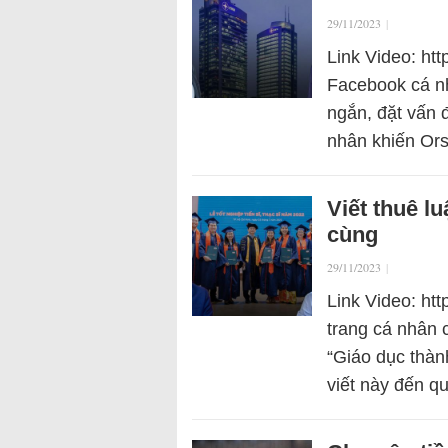
29/11/2023
|
Link Video: ht
Facebook cá n
ngắn, đặt vấn 
nhân khiến Ors
Viết thuê l
cùng
29/11/2023
|
Link Video: ht
trang cá nhân 
“Giáo dục thành
viết này đến q