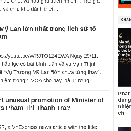
hát: Chết và hoá giải trách nhiệm”. Tác giả
ó và chịu khó dành thời…
CHÂM
ỹ Lan lớn nhất trong lịch sử tố
Nam
ttps://youtu.be/WRJTQ1Z4EWA Ngày 29/11,
 tiếp tục có bài bình luận về vụ Vạn Thịnh
đề “Vụ Trương Mỹ Lan “lớn chưa từng thấy”,
ghiêm trọng’”. VOA cho hay, bà Trương…
Phạt
 unusual promotion of Minister of
dùng
nhiệ
rs Pham Thi Thanh Tra?
chí
, a VnExpress news article with the title: