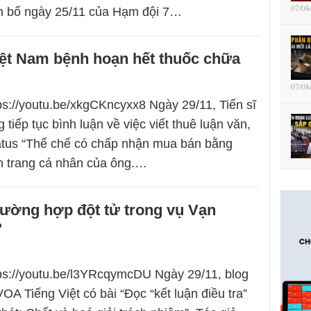
07/08
ên bố ngày 25/11 của Hạm đội 7…
iệt Nam bệnh hoạn hết thuốc chữa
07/08
tps://youtu.be/xkgCKncyxx8 Ngày 29/11, Tiến sĩ
iếp tục bình luận về việc viết thuê luận văn,
tatus “Thể chế có chấp nhận mua bán bằng
n trang cá nhân của ông.…
rường hợp đột tử trong vụ Vạn
?
tps://youtu.be/l3YRcqymcDU Ngày 29/11, blog
OA Tiếng Việt có bài “Đọc “kết luận điều tra”