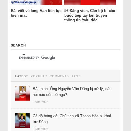
Bài viết về làng Vân liên tục
56 Đảng viên, Cán bộ bị cáo
biến mất
buộc tiếp tay lan truyền
thông tin ‘xấu độc’
SEARCH
LATEST
POPULAR
COMMENTS
TAGS
Bắc ninh: Ông Nguyễn Văn Dũng bị xử lý, câu
hỏi nào còn bỏ ngỏ?
08/08/2026
Cá độ bóng đá: Chủ tịch xã Thanh Hóa bị khai
trừ Đảng
08/08/2026