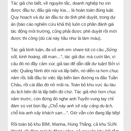
Tác giả cho biết, về nguyên tắc, doanh nghiệp họ xin
được đầu tư, đấu giá này kia… là hoàn toàn đúng luật.
Quy hoạch và dự án đầu tư do tỉnh phê duyệt, trong dự
án (báo cáo nghiên cứu khả thi) luôn có phần đánh giá
tác động môi trường, cũng phải được phê duyệt rồi mới
được thi công (dù cái này hầu như là làm màu).
Tác giả bình luận, đa số anh em share tút có câu „
Sửng
sốt, kinh hoàng, dã man
…“, tác giả đọc mà cười lăn, vì
câu đó nó đầy cảm xúc giả tạo để dẫn dắt dư luận! Bởi vì
việc Quảng Ninh dời núi và lấp biển, nó diễn ra hơn chục
năm rồi, bắt đầu từ việc lấp biển làm đường ra đảo Tuần
Châu, rồi cái đảo đó nở mãi ra. Toàn bộ khu vực âu tàu
du lịch bên đó là lấp biển đó chứ. Tác giả nhớ hơn chục
năm trước, còn đứng đó nghe anh Tuyển vung tay chỉ
đám sú vẹt bùn lầy „
Chỗ này anh sẽ xây cảng du lịch,
chỗ kia anh xây khách sạn
…“. Giờ vẫn còn đang lấp tiếp!
Rồi toàn bộ khu BIM, Marina, Hùng Thắng, cả khu SUN