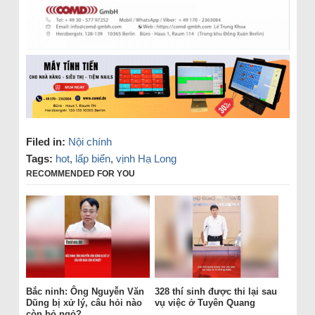
Filed in:
Nội chính
Tags:
hot
,
lấp biển
,
vịnh Hạ Long
RECOMMENDED FOR YOU
Bắc ninh: Ông Nguyễn Văn
328 thí sinh được thi lại sau
Dũng bị xử lý, câu hỏi nào
vụ việc ở Tuyên Quang
còn bỏ ngỏ?