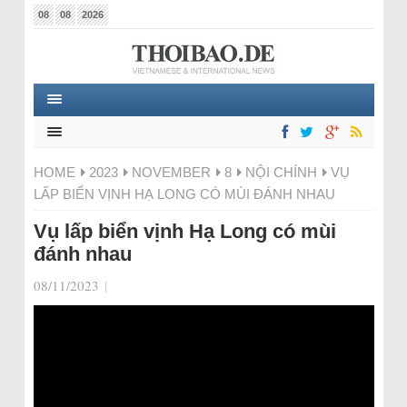
08
08
2026
HOME
2023
NOVEMBER
8
NỘI CHÍNH
VỤ
LẤP BIỂN VỊNH HẠ LONG CÓ MÙI ĐÁNH NHAU
Vụ lấp biển vịnh Hạ Long có mùi
đánh nhau
08/11/2023
|