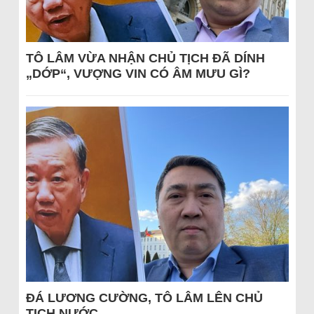
TÔ LÂM VỪA NHẬN CHỦ TỊCH ĐÃ DÍNH
„DỚP“, VƯỢNG VIN CÓ ÂM MƯU GÌ?
ĐÁ LƯƠNG CƯỜNG, TÔ LÂM LÊN CHỦ
TỊCH NƯỚC