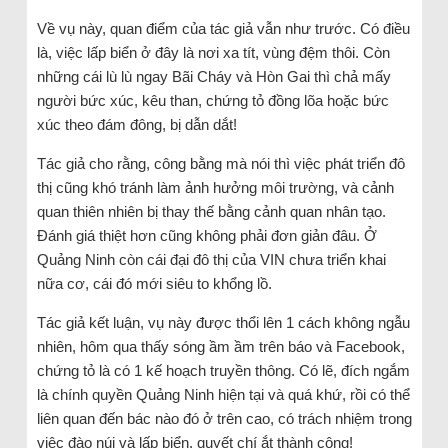
Về vụ này, quan điểm của tác giả vẫn như trước. Có điều
là, việc lấp biển ở đây là nơi xa tít, vùng đệm thôi. Còn
những cái lù lù ngay Bãi Cháy và Hòn Gai thì chả mấy
người bức xúc, kêu than, chứng tỏ đồng lõa hoặc bức
xúc theo đám đông, bị dẫn dắt!
Tác giả cho rằng, công bằng mà nói thì việc phát triển đô
thị cũng khó tránh làm ảnh hưởng môi trường, và cảnh
quan thiên nhiên bị thay thế bằng cảnh quan nhân tạo.
Đánh giá thiệt hơn cũng không phải đơn giản đâu. Ở
Quảng Ninh còn cái đại đô thị của VIN chưa triển khai
nữa cơ, cái đó mới siêu to khổng lồ.
Tác giả kết luận, vụ này được thổi lên 1 cách không ngẫu
nhiên, hôm qua thấy sóng ầm ầm trên báo và Facebook,
chứng tỏ là có 1 kế hoạch truyền thông. Có lẽ, đích ngắm
là chính quyền Quảng Ninh hiện tại và quá khứ, rồi có thể
liên quan đến bác nào đó ở trên cao, có trách nhiệm trong
việc đào núi và lấp biển, quyết chí ắt thành công!