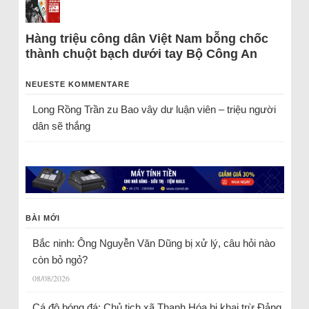
Hàng triệu công dân Việt Nam bỗng chốc
thành chuột bạch dưới tay Bộ Công An
NEUESTE KOMMENTARE
Long Rồng Trần
zu
Bao vây dư luận viên – triệu người
dân sẽ thắng
BÀI MỚI
Bắc ninh: Ông Nguyễn Văn Dũng bị xử lý, câu hỏi nào
còn bỏ ngỏ?
08/08/2026
Cá độ bóng đá: Chủ tịch xã Thanh Hóa bị khai trừ Đảng