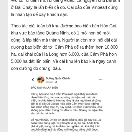
World, rồi đám mới bị đăng video, cả nguyên khu bãi tắm
ở Bãi Cháy là lấn biển cả đó. Cái đảo của Vinpearl cũng
là nhân tạo để xây khách sạn.
Theo tác giả, toàn bộ khu đường bao biển bên Hòn Gai,
khu vực bảo tàng Quảng Ninh, có 1 mớ non bộ mới,
cũng là lấp biển mà thành. Người ta còn mới nối dài cái
đường bao biển đó tới Cẩm Phả để ra thêm hơn 10.000
ha, đại khái của Hạ Long hơn 6.000, của Cẩm Phả hơn
5.000 ha đất lấn biển. Và cái khu lên báo kia ngay cạnh
con đường đó chứ gì đâu.