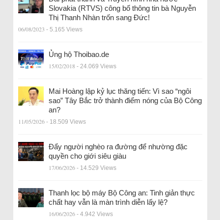
Slovakia (RTVS) công bố thông tin bà Nguyễn
Thị Thanh Nhàn trốn sang Đức!
06/08/2023
- 5.165 Views
Ủng hộ Thoibao.de
15/02/2018
- 24.069 Views
Mai Hoàng lập kỷ lục thăng tiến: Vì sao “ngôi
sao” Tây Bắc trở thành điểm nóng của Bộ Công
an?
11/05/2026
- 18.509 Views
Đẩy người nghèo ra đường để nhường đặc
quyền cho giới siêu giàu
17/06/2026
- 14.529 Views
Thanh lọc bộ máy Bộ Công an: Tinh giản thực
chất hay vẫn là màn trình diễn lấy lệ?
16/06/2026
- 4.942 Views