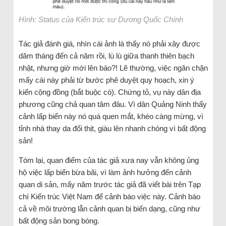
Hình: Status của Kiến trúc sư Dương Quốc Chính
Tác giả đánh giá, nhìn cái ảnh là thấy nó phải xây được
dăm tháng đến cả năm rồi, lù lù giữa thanh thiên bạch
nhật, nhưng giờ mới lên báo?! Lẽ thường, việc ngăn chặn
mấy cái này phải từ bước phê duyệt quy hoạch, xin ý
kiến cộng đồng (bắt buộc có). Chứng tỏ, vụ này dân địa
phương cũng chả quan tâm đâu. Vì dân Quảng Ninh thấy
cảnh lấp biển này nó quá quen mắt, khéo càng mừng, vì
tỉnh nhà thay da đổi thịt, giàu lên nhanh chóng vì bất động
sản!
Tóm lại, quan điểm của tác giả xưa nay vẫn không ủng
hộ việc lấp biển bừa bãi, vì làm ảnh hưởng đến cảnh
quan di sản, mấy năm trước tác giả đã viết bài trên Tạp
chí Kiến trúc Việt Nam để cảnh báo việc này. Cảnh báo
cả về môi trường lẫn cảnh quan bị biến dạng, cũng như
bất động sản bong bóng.