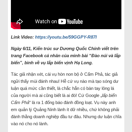
Link Video:
https://youtu.be/59GGPY-R87I
Ngày 6/11, Kiến trúc sư Dương Quốc Chính viết trên
trang Facebook cá nhân của mình bài “Đào núi và lấp
biển”, bình về vụ lấp biển vịnh Hạ Long.
Tác giả nhận xét, cái vụ hòn non bộ ở Cẩm Phả, tác giả
ngửi thấy mùi đánh nhau! Hễ cứ vụ nào mà tạo sóng dư
luận quá mức cần thiết, là chắc hẳn có bàn tay lông lá
của người mà ai cũng biết là ai đó! Cứ Google „
lấp biển
Cẩm Phả
“ là ra 1 đống báo đánh đồng loạt. Vụ này anh
em quản lý Quảng Ninh lành ít dữ nhiều, chứ không phải
đánh thằng doanh nghiệp đầu tư đâu. Nhưng dư luận chĩa
vào nó cho nó lành.