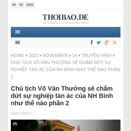
08
08
2026
HOME
2023
NOVEMBER
14
TRUYỀN HÌNH
CHỦ TỊCH VÕ VĂN THƯỞNG SẼ CHẤM DỨT SỰ
NGHIỆP TÀN ÁC CỦA NH BÌNH NHƯ THẾ NÀO PHẦN
2
Chủ tịch Võ Văn Thưởng sẽ chấm
dứt sự nghiệp tàn ác của NH Bình
như thế nào phần 2
14/11/2023
|
Video-
Player