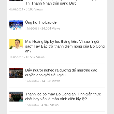
Thị Thanh Nhàn trốn sang Đức!
06/08/2023
- 5.165 Views
Ủng hộ Thoibao.de
15/02/2018
- 24.064 Views
Mai Hoàng lập kỷ lục thăng tiến: Vì sao “ngôi
sao” Tây Bắc trở thành điểm nóng của Bộ Công
an?
11/05/2026
- 18.507 Views
Đẩy người nghèo ra đường để nhường đặc
quyền cho giới siêu giàu
17/06/2026
- 14.528 Views
Thanh lọc bộ máy Bộ Công an: Tinh giản thực
chất hay vẫn là màn trình diễn lấy lệ?
16/06/2026
- 4.942 Views