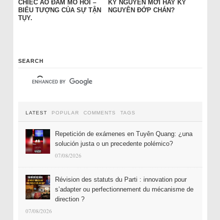
CHIẾC ÁO ĐẦM MỒ HÔI –
KỶ NGUYÊN MỚI HAY KỶ
BIỂU TƯỢNG CỦA SỰ TẬN
NGUYÊN ĐỚP CHÁN?
TỤY.
SEARCH
LATEST
POPULAR
COMMENTS
TAGS
Repetición de exámenes en Tuyên Quang: ¿una
solución justa o un precedente polémico?
07/08/2026
Révision des statuts du Parti : innovation pour
s’adapter ou perfectionnement du mécanisme de
direction ?
07/08/2026