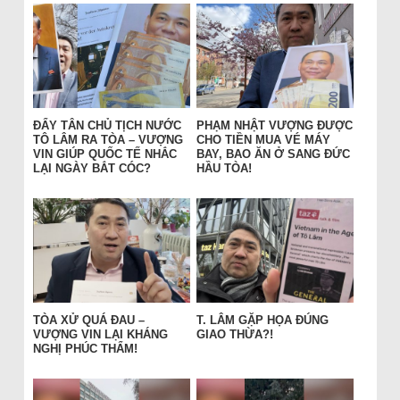
ĐẨY TÂN CHỦ TỊCH NƯỚC
PHẠM NHẬT VƯỢNG ĐƯỢC
TÔ LÂM RA TÒA – VƯỢNG
CHO TIỀN MUA VÉ MÁY
VIN GIÚP QUỐC TẾ NHẮC
BAY, BAO ĂN Ở SANG ĐỨC
LẠI NGÀY BẮT CÓC?
HẦU TÒA!
TÒA XỬ QUÁ ĐAU –
T. LÂM GẶP HỌA ĐÚNG
VƯỢNG VIN LẠI KHÁNG
GIAO THỪA?!
NGHỊ PHÚC THẨM!