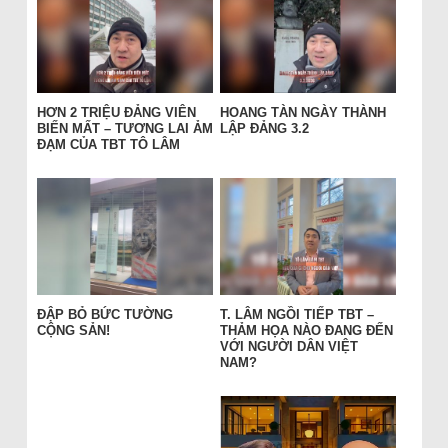
HƠN 2 TRIỆU ĐẢNG VIÊN
HOANG TÀN NGÀY THÀNH
BIẾN MẤT – TƯƠNG LAI ẢM
LẬP ĐẢNG 3.2
ĐẠM CỦA TBT TÔ LÂM
ĐẬP BỎ BỨC TƯỜNG
T. LÂM NGỒI TIẾP TBT –
CỘNG SẢN!
THẢM HỌA NÀO ĐANG ĐẾN
VỚI NGƯỜI DÂN VIỆT
NAM?