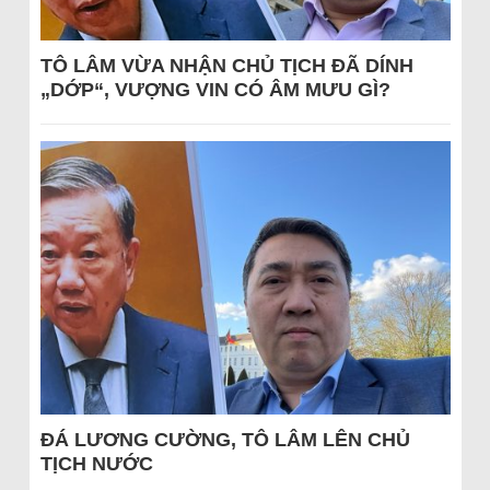
TÔ LÂM VỪA NHẬN CHỦ TỊCH ĐÃ DÍNH
„DỚP“, VƯỢNG VIN CÓ ÂM MƯU GÌ?
ĐÁ LƯƠNG CƯỜNG, TÔ LÂM LÊN CHỦ
TỊCH NƯỚC