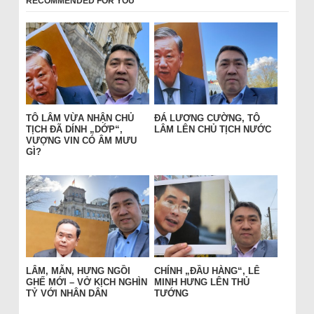
RECOMMENDED FOR YOU
TÔ LÂM VỪA NHẬN CHỦ
ĐÁ LƯƠNG CƯỜNG, TÔ
TỊCH ĐÃ DÍNH „DỚP“,
LÂM LÊN CHỦ TỊCH NƯỚC
VƯỢNG VIN CÓ ÂM MƯU
GÌ?
LÂM, MẪN, HƯNG NGỒI
CHÍNH „ĐẦU HÀNG“, LÊ
GHẾ MỚI – VỞ KỊCH NGHÌN
MINH HƯNG LÊN THỦ
TỶ VỚI NHÂN DÂN
TƯỚNG