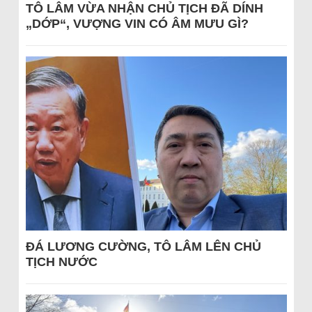
TÔ LÂM VỪA NHẬN CHỦ TỊCH ĐÃ DÍNH
„DỚP“, VƯỢNG VIN CÓ ÂM MƯU GÌ?
ĐÁ LƯƠNG CƯỜNG, TÔ LÂM LÊN CHỦ
TỊCH NƯỚC