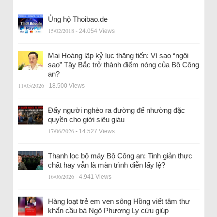
Ủng hộ Thoibao.de
15/02/2018
- 24.054 Views
Mai Hoàng lập kỷ lục thăng tiến: Vì sao “ngôi
sao” Tây Bắc trở thành điểm nóng của Bộ Công
an?
11/05/2026
- 18.500 Views
Đẩy người nghèo ra đường để nhường đặc
quyền cho giới siêu giàu
17/06/2026
- 14.527 Views
Thanh lọc bộ máy Bộ Công an: Tinh giản thực
chất hay vẫn là màn trình diễn lấy lệ?
16/06/2026
- 4.941 Views
Hàng loạt trẻ em ven sông Hồng viết tâm thư
khẩn cầu bà Ngô Phương Ly cứu giúp