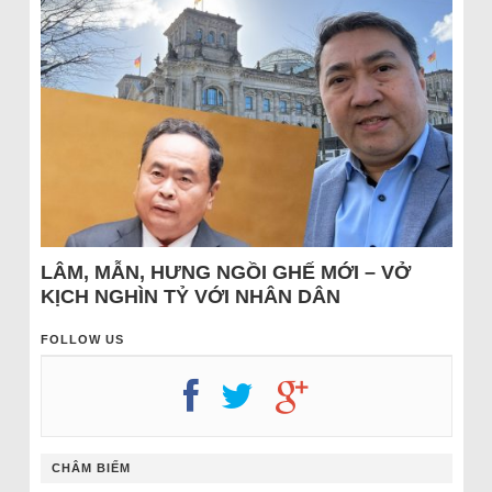
LÂM, MẪN, HƯNG NGỒI GHẾ MỚI – VỞ
KỊCH NGHÌN TỶ VỚI NHÂN DÂN
FOLLOW US
CHÂM BIẾM