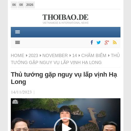
06
08
2026
HOME
2023
NOVEMBER
14
CHÂM BIẾM
THỦ
TƯỚNG GẶP NGUY VỤ LẤP VỊNH HẠ LONG
Thủ tướng gặp nguy vụ lấp vịnh Hạ
Long
14/11/2023
|
Video-
Player