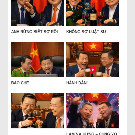
ANH RỪNG BIẾT SỢ RỒI
KHÔNG SỢ LUẬT SƯ.
BAO CHE.
HÀNH DÂN!
LÂM VÀ HƯNG – CÙNG YO