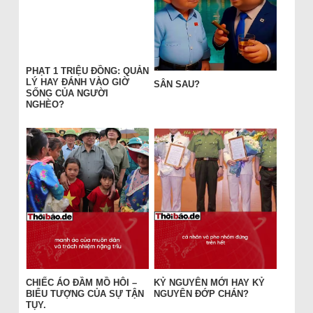
PHẠT 1 TRIỆU ĐỒNG: QUẢN
LÝ HAY ĐÁNH VÀO GIỜ
SÂN SAU?
SỐNG CỦA NGƯỜI
NGHÈO?
CHIẾC ÁO ĐẦM MỒ HÔI –
KỶ NGUYÊN MỚI HAY KỶ
BIỂU TƯỢNG CỦA SỰ TẬN
NGUYÊN ĐỚP CHÁN?
TỤY.