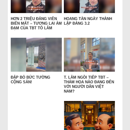
HƠN 2 TRIỆU ĐẢNG VIÊN
HOANG TÀN NGÀY THÀNH
BIẾN MẤT – TƯƠNG LAI ẢM
LẬP ĐẢNG 3.2
ĐẠM CỦA TBT TÔ LÂM
ĐẬP BỎ BỨC TƯỜNG
T. LÂM NGỒI TIẾP TBT –
CỘNG SẢN!
THẢM HỌA NÀO ĐANG ĐẾN
VỚI NGƯỜI DÂN VIỆT
NAM?