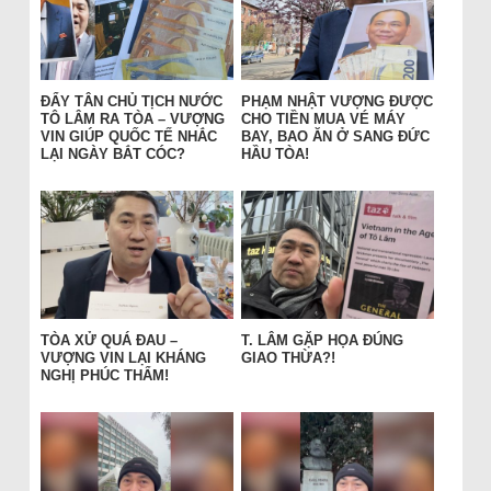
ĐẨY TÂN CHỦ TỊCH NƯỚC
PHẠM NHẬT VƯỢNG ĐƯỢC
TÔ LÂM RA TÒA – VƯỢNG
CHO TIỀN MUA VÉ MÁY
VIN GIÚP QUỐC TẾ NHẮC
BAY, BAO ĂN Ở SANG ĐỨC
LẠI NGÀY BẮT CÓC?
HẦU TÒA!
TÒA XỬ QUÁ ĐAU –
T. LÂM GẶP HỌA ĐÚNG
VƯỢNG VIN LẠI KHÁNG
GIAO THỪA?!
NGHỊ PHÚC THẨM!