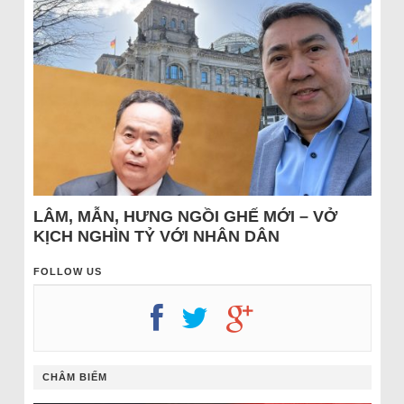
LÂM, MẪN, HƯNG NGỒI GHẾ MỚI – VỞ
KỊCH NGHÌN TỶ VỚI NHÂN DÂN
FOLLOW US
CHÂM BIẾM