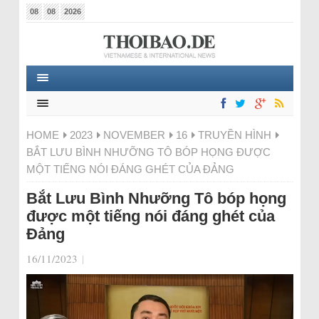
08
08
2026
HOME
2023
NOVEMBER
16
TRUYỀN HÌNH
BẮT LƯU BÌNH NHƯỠNG TÔ BÓP HỌNG ĐƯỢC
MỘT TIẾNG NÓI ĐÁNG GHÉT CỦA ĐẢNG
Bắt Lưu Bình Nhưỡng Tô bóp họng
được một tiếng nói đáng ghét của
Đảng
16/11/2023
|
Video-
Player