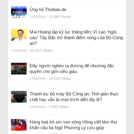
Ủng hộ Thoibao.de
15/02/2018
- 24.066 Views
Mai Hoàng lập kỷ lục thăng tiến: Vì sao “ngôi
sao” Tây Bắc trở thành điểm nóng của Bộ Công
an?
11/05/2026
- 18.507 Views
Đẩy người nghèo ra đường để nhường đặc
quyền cho giới siêu giàu
17/06/2026
- 14.528 Views
Thanh lọc bộ máy Bộ Công an: Tinh giản thực
chất hay vẫn là màn trình diễn lấy lệ?
16/06/2026
- 4.942 Views
Hàng loạt trẻ em ven sông Hồng viết tâm thư
khẩn cầu bà Ngô Phương Ly cứu giúp