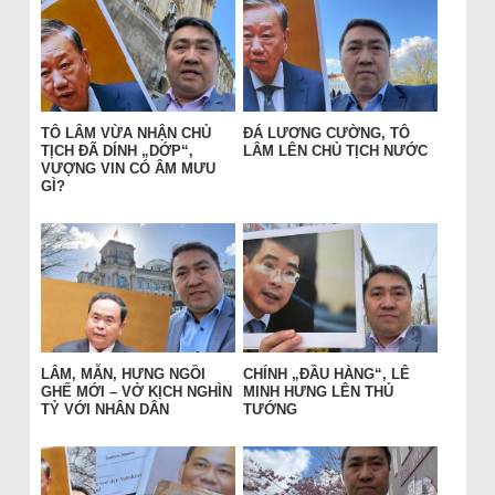
TÔ LÂM VỪA NHẬN CHỦ
ĐÁ LƯƠNG CƯỜNG, TÔ
TỊCH ĐÃ DÍNH „DỚP“,
LÂM LÊN CHỦ TỊCH NƯỚC
VƯỢNG VIN CÓ ÂM MƯU
GÌ?
LÂM, MẪN, HƯNG NGỒI
CHÍNH „ĐẦU HÀNG“, LÊ
GHẾ MỚI – VỞ KỊCH NGHÌN
MINH HƯNG LÊN THỦ
TỶ VỚI NHÂN DÂN
TƯỚNG