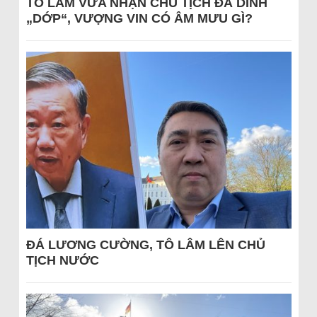
TÔ LÂM VỪA NHẬN CHỦ TỊCH ĐÃ DÍNH
„DỚP“, VƯỢNG VIN CÓ ÂM MƯU GÌ?
ĐÁ LƯƠNG CƯỜNG, TÔ LÂM LÊN CHỦ
TỊCH NƯỚC