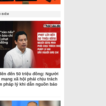
 BIẾM
 lên đến 50 triệu đồng: Người
 mạng xã hội phải chịu trách
m pháp lý khi dẫn nguồn báo