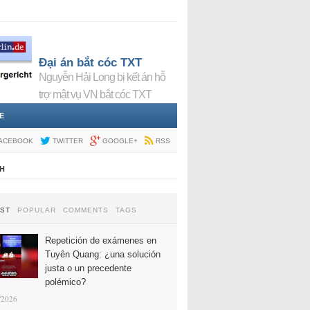
Đại án bắt cóc TXT
Nguyễn Hải Long bị kết án hỗ
trợ mật vụ VN bắt cóc TXT
E
ACEBOOK
TWITTER
GOOGLE+
RSS
H
EST
POPULAR
COMMENTS
TAGS
Repetición de exámenes en
Tuyên Quang: ¿una solución
justa o un precedente
polémico?
/2026