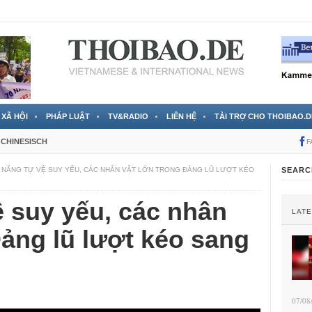
 đã được chính thức xác nhận
3 Jahren ago
XÃ HỘI
PHÁP LUẬT
TV&RADIO
LIÊN HỆ
TÀI TRỢ CHO THOIBAO.D
CHINESISCH
F
 NĂNG TỰ VỆ SUY YẾU, CÁC NHÂN VẬT LỚN TRONG ĐẢNG LŨ LƯỢT KÉO
SEARC
 suy yếu, các nhân
LAT
Đảng lũ lượt kéo sang
07/08