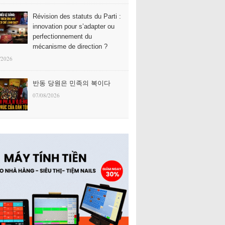
Révision des statuts du Parti :
innovation pour s’adapter ou
perfectionnement du
mécanisme de direction ?
/2026
반동 당원은 민족의 복이다
07/08/2026