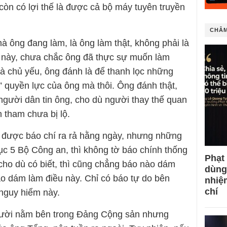
 còn có lợi thế là được cả bộ máy tuyên truyền
CHÂM
ông đang làm, là ông làm thật, không phải là
g này, chưa chắc ông đã thực sự muốn làm
à chủ yếu, ông đánh là để thanh lọc những
” quyền lực của ông mà thôi. Ông đánh thật,
người dân tin ông, cho dù người thay thế quan
n tham chưa bị lộ.
g được báo chí ra rả hằng ngày, nhưng những
c 5 Bộ Công an, thì không tờ báo chính thống
Phạt
cho dù có biết, thì cũng chẳng báo nào dám
dùng
o dám làm điều này. Chỉ có báo tự do bên
nhiệ
chí
nguy hiểm này.
gười nằm bên trong Đảng Cộng sản nhưng