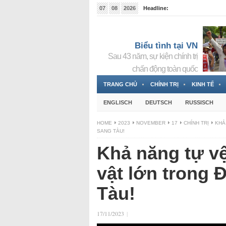
07
08
2026
Headline:
Tin bà Nguyễn Thị Thanh Nhàn đang ẩn náu tại Đức
Biểu tình tại VN
Sau 43 năm, sự kiện chính trị
chấn động toàn quốc
TRANG CHỦ
CHÍNH TRỊ
KINH TẾ
ENGLISCH
DEUTSCH
RUSSISCH
HOME
2023
NOVEMBER
17
CHÍNH TRỊ
KHẢ
SANG TÀU!
Khả năng tự vệ
vật lớn trong 
Tàu!
17/11/2023
|