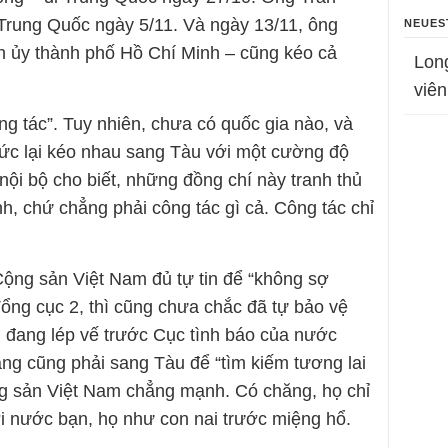
Trung Quốc ngày 5/11. Và ngày 13/11, ông
NEUES
 ủy thành phố Hồ Chí Minh – cũng kéo cả
Lon
viên
ông tác”. Tuy nhiên, chưa có quốc gia nào, và
ức lại kéo nhau sang Tàu với một cường độ
nội bộ cho biết, những đồng chí này tranh thủ
ình, chứ chẳng phải công tác gì cả. Công tác chỉ
Cộng sản Việt Nam đủ tự tin để “không sợ
ổng cục 2, thì cũng chưa chắc đã tự bảo vệ
 đang lép vế trước Cục tình báo của nước
g cũng phải sang Tàu để “tìm kiếm tương lai
ộng sản Việt Nam chẳng mạnh. Có chăng, họ chỉ
ới nước bạn, họ như con nai trước miệng hổ.