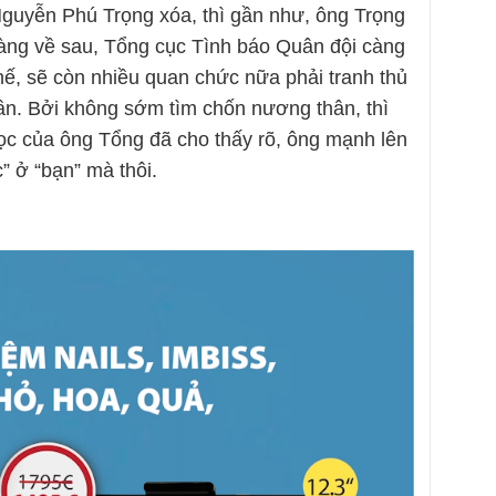
Nguyễn Phú Trọng xóa, thì gần như, ông Trọng
Càng về sau, Tổng cục Tình báo Quân đội càng
hế, sẽ còn nhiều quan chức nữa phải tranh thủ
ần. Bởi không sớm tìm chốn nương thân, thì
 học của ông Tổng đã cho thấy rõ, ông mạnh lên
c” ở “bạn” mà thôi.