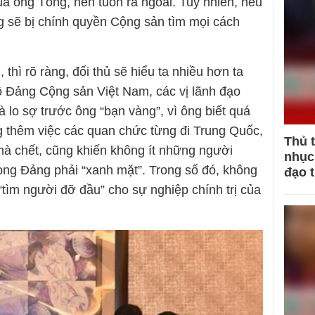
ủa ông Tổng, nên tuồn ra ngoài. Tuy nhiên, nếu
ng sẽ bị chính quyền Cộng sản tìm mọi cách
 thì rõ ràng, đối thủ sẽ hiểu ta nhiều hơn ta
bộ Đảng Cộng sản Việt Nam, các vị lãnh đạo
 lo sợ trước ông “bạn vàng”, vì ông biết quá
ng thêm việc các quan chức từng đi Trung Quốc,
Thủ 
 mà chết, cũng khiến không ít những người
nhục 
trong Đảng phải “xanh mặt”. Trong số đó, không
đạo 
tìm người đỡ đầu” cho sự nghiệp chính trị của