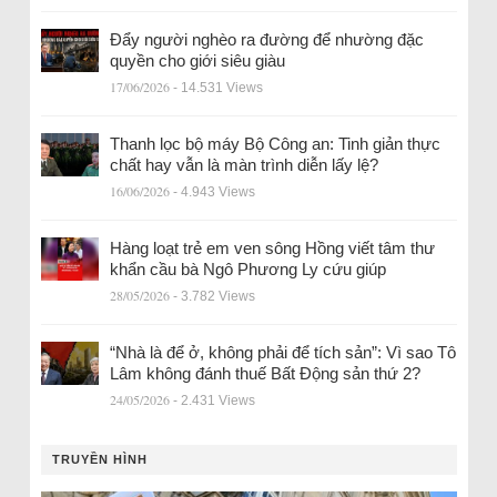
Đẩy người nghèo ra đường để nhường đặc
quyền cho giới siêu giàu
17/06/2026
- 14.531 Views
Thanh lọc bộ máy Bộ Công an: Tinh giản thực
chất hay vẫn là màn trình diễn lấy lệ?
16/06/2026
- 4.943 Views
Hàng loạt trẻ em ven sông Hồng viết tâm thư
khẩn cầu bà Ngô Phương Ly cứu giúp
28/05/2026
- 3.782 Views
“Nhà là để ở, không phải để tích sản”: Vì sao Tô
Lâm không đánh thuế Bất Động sản thứ 2?
24/05/2026
- 2.431 Views
TRUYỀN HÌNH