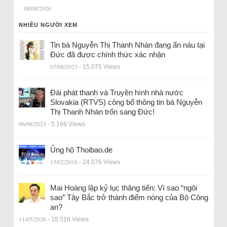
08/08/2026
NHIỀU NGƯỜI XEM
Tin bà Nguyễn Thị Thanh Nhàn đang ẩn náu tại
Đức đã được chính thức xác nhận
07/08/2023
- 15.075 Views
Đài phát thanh và Truyền hình nhà nước
Slovakia (RTVS) công bố thông tin bà Nguyễn
Thị Thanh Nhàn trốn sang Đức!
06/08/2023
- 5.166 Views
Ủng hộ Thoibao.de
15/02/2018
- 24.076 Views
Mai Hoàng lập kỷ lục thăng tiến: Vì sao “ngôi
sao” Tây Bắc trở thành điểm nóng của Bộ Công
an?
11/05/2026
- 18.516 Views