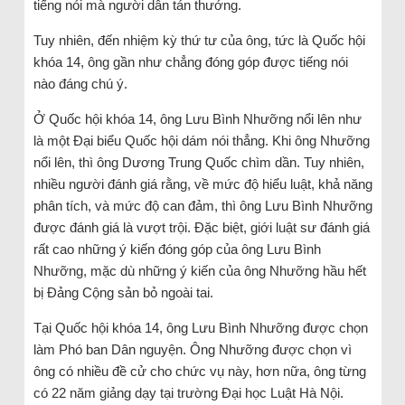
tiếng nói mà người dân tán thưởng.
Tuy nhiên, đến nhiệm kỳ thứ tư của ông, tức là Quốc hội
khóa 14, ông gần như chẳng đóng góp được tiếng nói
nào đáng chú ý.
Ở Quốc hội khóa 14, ông Lưu Bình Nhưỡng nổi lên như
là một Đại biểu Quốc hội dám nói thẳng. Khi ông Nhưỡng
nổi lên, thì ông Dương Trung Quốc chìm dần. Tuy nhiên,
nhiều người đánh giá rằng, về mức độ hiểu luật, khả năng
phân tích, và mức độ can đảm, thì ông Lưu Bình Nhưỡng
được đánh giá là vượt trội. Đặc biệt, giới luật sư đánh giá
rất cao những ý kiến đóng góp của ông Lưu Bình
Nhưỡng, mặc dù những ý kiến của ông Nhưỡng hầu hết
bị Đảng Cộng sản bỏ ngoài tai.
Tại Quốc hội khóa 14, ông Lưu Bình Nhưỡng được chọn
làm Phó ban Dân nguyện. Ông Nhưỡng được chọn vì
ông có nhiều đề cử cho chức vụ này, hơn nữa, ông từng
có 22 năm giảng dạy tại trường Đại học Luật Hà Nội.