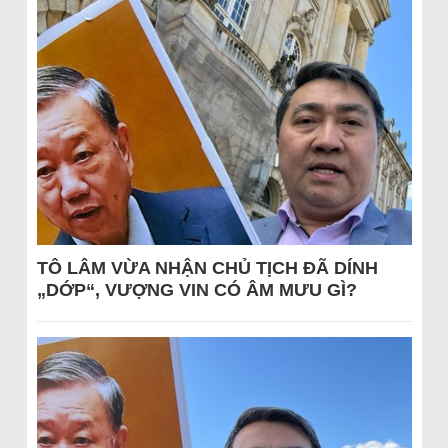
TÔ LÂM VỪA NHẬN CHỦ TỊCH ĐÃ DÍNH
„DỚP“, VƯỢNG VIN CÓ ÂM MƯU GÌ?