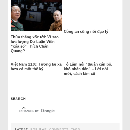
Công an cũng nói đạo lý
Thừa thắng xốc tới: Vì sao
lực lượng Dư Luận Viên
“xóa sổ” Thích Chân
Quang?
Việt Nam 2130: Tương lai xa
Tô Lâm nói “thuận cán bộ,
hơn cả một thế kỷ
khổ nhân dân” – Lời nói
mới, cách làm cũ
SEARCH
LATEST
POPULAR
COMMENTS
TAGS