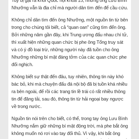
Tuy bị gạt ra khỏi Quốc hội khóa 15, nhưng ông Lưu Bình
Nhưỡng vẫn là địa chỉ mà người dân tìm đến để cầu cứu.
Không chỉ dân tìm đến ông Nhưỡng, một nguồn tin từ bên
trong cho chúng tôi biết, cả “quan oan” cũng tìm đến ông.
Bởi những năm gần đây, khi Trung ương đấu nhau chí tử,
thì xuất hiện những quan chức bị phe ông Tổng truy sát
và có ý đồ loại trừ, những người này đã tuồn cho ông
Nhưỡng những bí mật đáng tởm của các quan chức phe
đối nghịch.
Không biết sự thật đến đâu, tuy nhiên, thông tin này khó
bác bỏ, khi mà chuyện đấu đá nội bộ đã bị tuồn khá nhiều
ra bên ngoài, để rồi các trang tin lề trái có rất nhiều thông
tin để đăng tải, sau đó, thông tin từ hải ngoại bay ngược
về trong nước.
Nguồn tin nói trên cho biết, có thể, trong tay ông Lưu Bình
Nhưỡng nắm giữ những bí mật động trời, mà phe bắt ông
không muốn nó rơi vào tay đối thủ. Vì vậy, khi bắt ông