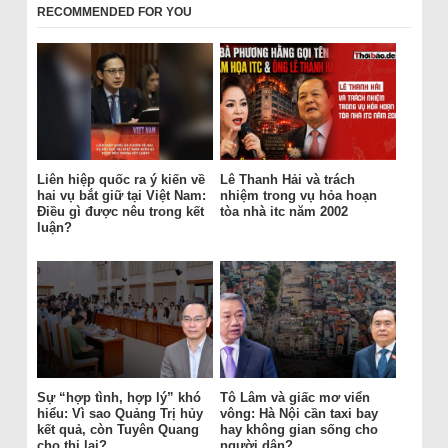
RECOMMENDED FOR YOU
Liên hiệp quốc ra ý kiến về
Lê Thanh Hải và trách
hai vụ bắt giữ tại Việt Nam:
nhiệm trong vụ hỏa hoạn
Điều gì được nêu trong kết
tòa nhà itc năm 2002
luận?
Sự “hợp tình, hợp lý” khó
Tô Lâm và giấc mơ viển
hiểu: Vì sao Quảng Trị hủy
vông: Hà Nội cần taxi bay
kết quả, còn Tuyên Quang
hay không gian sống cho
cho thi lại?
người dân?