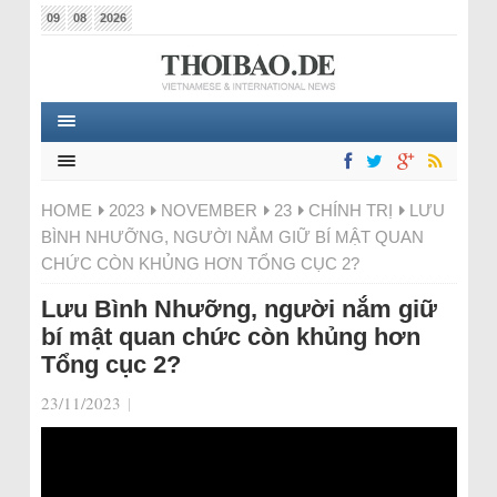
09
08
2026
HOME
2023
NOVEMBER
23
CHÍNH TRỊ
LƯU
BÌNH NHƯỠNG, NGƯỜI NẮM GIỮ BÍ MẬT QUAN
CHỨC CÒN KHỦNG HƠN TỔNG CỤC 2?
Lưu Bình Nhưỡng, người nắm giữ
bí mật quan chức còn khủng hơn
Tổng cục 2?
23/11/2023
|