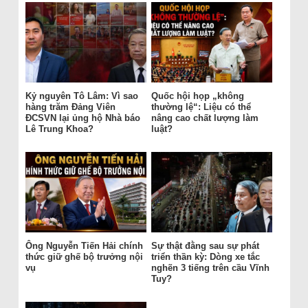
Kỷ nguyên Tô Lâm: Vì sao
Quốc hội họp „không
hàng trăm Đảng Viên
thường lệ“: Liệu có thể
ĐCSVN lại ủng hộ Nhà báo
nâng cao chất lượng làm
Lê Trung Khoa?
luật?
Ông Nguyễn Tiến Hải chính
Sự thật đằng sau sự phát
thức giữ ghế bộ trưởng nội
triển thần kỳ: Dòng xe tắc
vụ
nghẽn 3 tiếng trên cầu Vĩnh
Tuy?