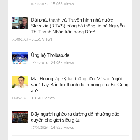
07/08/2023
- 15.066 Views
Đài phát thanh và Truyền hình nhà nước
Slovakia (RTVS) công bố thông tin bà Nguyễn
Thị Thanh Nhàn trốn sang Đức!
06/08/2023
- 5.165 Views
Ủng hộ Thoibao.de
15/02/2018
- 24.054 Views
Mai Hoàng lập kỷ lục thăng tiến: Vì sao “ngôi
sao” Tây Bắc trở thành điểm nóng của Bộ Công
an?
11/05/2026
- 18.501 Views
Đẩy người nghèo ra đường để nhường đặc
quyền cho giới siêu giàu
17/06/2026
- 14.527 Views