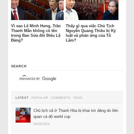
Vì sao Lê Minh Hưng, Trần
Thấy gì qua việc Chủ Tịch
Thanh Mẫn không có tên
Nguyễn Quang Thiều bị Kỷ
trong Ban Sửa đổi Điều Lệ
luật và phản ứng của Tô
Đảng?
Lâm?
SEARCH
LATEST
POPULAR
COMMENTS
TAGS
Chủ tịch xã ở Thanh Hóa bị khai trừ đảng do liên
quan cá độ world cup
06/08/2026