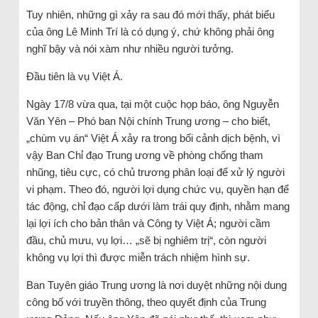
Tuy nhiên, những gì xảy ra sau đó mới thấy, phát biểu
của ông Lê Minh Trí là có dụng ý, chứ không phải ông
nghĩ bậy và nói xàm như nhiều người tưởng.
Đầu tiên là vụ Việt Á.
Ngày 17/8 vừa qua, tại một cuộc họp báo, ông Nguyễn
Văn Yên – Phó ban Nội chính Trung ương – cho biết,
„chùm vụ án“ Việt Á xảy ra trong bối cảnh dịch bệnh, vì
vậy Ban Chỉ đạo Trung ương về phòng chống tham
nhũng, tiêu cực, có chủ trương phân loại để xử lý người
vi phạm. Theo đó, người lợi dụng chức vụ, quyền hạn để
tác động, chỉ đạo cấp dưới làm trái quy định, nhằm mang
lại lợi ích cho bản thân và Công ty Việt Á; người cầm
đầu, chủ mưu, vụ lợi… „sẽ bị nghiêm trị“, còn người
không vụ lợi thì được miễn trách nhiệm hình sự.
Ban Tuyên giáo Trung ương là nơi duyệt những nội dung
công bố với truyền thông, theo quyết định của Trung