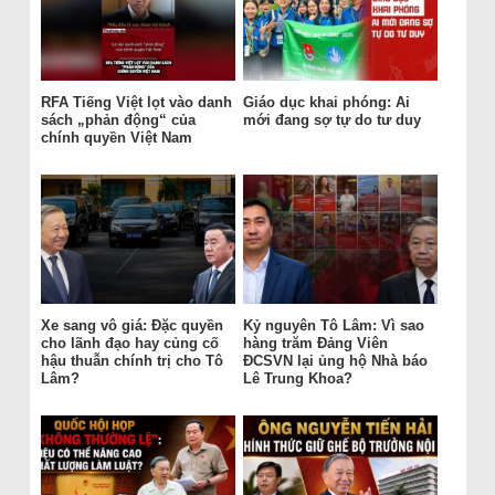
RFA Tiếng Việt lọt vào danh
Giáo dục khai phóng: Ai
sách „phản động“ của
mới đang sợ tự do tư duy
chính quyền Việt Nam
Xe sang vô giá: Đặc quyền
Kỷ nguyên Tô Lâm: Vì sao
cho lãnh đạo hay củng cố
hàng trăm Đảng Viên
hậu thuẫn chính trị cho Tô
ĐCSVN lại ủng hộ Nhà báo
Lâm?
Lê Trung Khoa?