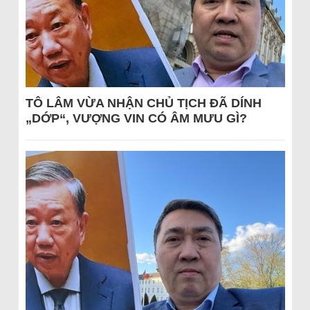
TÔ LÂM VỪA NHẬN CHỦ TỊCH ĐÃ DÍNH
„DỚP“, VƯỢNG VIN CÓ ÂM MƯU GÌ?