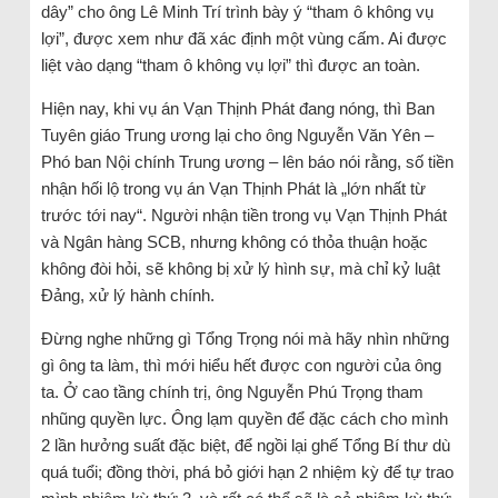
dây” cho ông Lê Minh Trí trình bày ý “tham ô không vụ
lợi”, được xem như đã xác định một vùng cấm. Ai được
liệt vào dạng “tham ô không vụ lợi” thì được an toàn.
Hiện nay, khi vụ án Vạn Thịnh Phát đang nóng, thì Ban
Tuyên giáo Trung ương lại cho ông Nguyễn Văn Yên –
Phó ban Nội chính Trung ương – lên báo nói rằng, số tiền
nhận hối lộ trong vụ án Vạn Thịnh Phát là „lớn nhất từ
trước tới nay“. Người nhận tiền trong vụ Vạn Thịnh Phát
và Ngân hàng SCB, nhưng không có thỏa thuận hoặc
không đòi hỏi, sẽ không bị xử lý hình sự, mà chỉ kỷ luật
Đảng, xử lý hành chính.
Đừng nghe những gì Tổng Trọng nói mà hãy nhìn những
gì ông ta làm, thì mới hiểu hết được con người của ông
ta. Ở cao tầng chính trị, ông Nguyễn Phú Trọng tham
nhũng quyền lực. Ông lạm quyền để đặc cách cho mình
2 lần hưởng suất đặc biệt, để ngồi lại ghế Tổng Bí thư dù
quá tuổi; đồng thời, phá bỏ giới hạn 2 nhiệm kỳ để tự trao