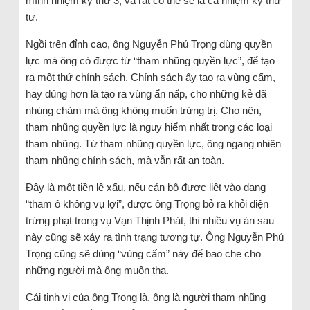
mình nhiệm kỳ thứ 3, và rất có thể sẽ là cả nhiệm kỳ thứ
tư.
Ngồi trên đỉnh cao, ông Nguyễn Phú Trọng dùng quyền
lực mà ông có được từ “tham nhũng quyền lực”, để tạo
ra một thứ chính sách. Chính sách ấy tạo ra vùng cấm,
hay đúng hơn là tạo ra vùng ẩn nấp, cho những kẻ đã
nhúng chàm mà ông không muốn trừng trị. Cho nên,
tham nhũng quyền lực là nguy hiểm nhất trong các loại
tham nhũng. Từ tham nhũng quyền lực, ông ngang nhiên
tham nhũng chính sách, mà vẫn rất an toàn.
Đây là một tiền lệ xấu, nếu cán bộ được liệt vào dạng
“tham ô không vụ lợi”, được ông Trọng bỏ ra khỏi diện
trừng phạt trong vụ Vạn Thịnh Phát, thì nhiều vụ án sau
này cũng sẽ xảy ra tình trạng tương tự. Ông Nguyễn Phú
Trọng cũng sẽ dùng “vùng cấm” này để bao che cho
những người mà ông muốn tha.
Cái tinh vi của ông Trọng là, ông là người tham nhũng