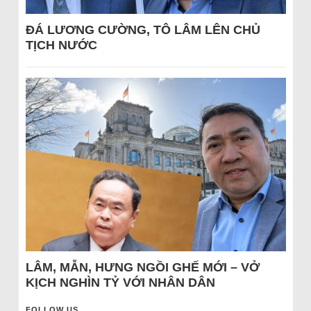
ĐÁ LƯƠNG CƯỜNG, TÔ LÂM LÊN CHỦ
TỊCH NƯỚC
LÂM, MẪN, HƯNG NGỒI GHẾ MỚI – VỞ
KỊCH NGHÌN TỶ VỚI NHÂN DÂN
FOLLOW US