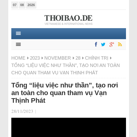
07
08
2026
HOME
2023
NOVEMBER
28
CHÍNH TRỊ
TỔNG “LIỆU VIỆC NHƯ THẦN”, TẠO NƠI AN TOÀN
CHO QUAN THAM VỤ VẠN THỊNH PHÁT
Tổng “liệu việc như thần”, tạo nơi
an toàn cho quan tham vụ Vạn
Thịnh Phát
28/11/2023
|