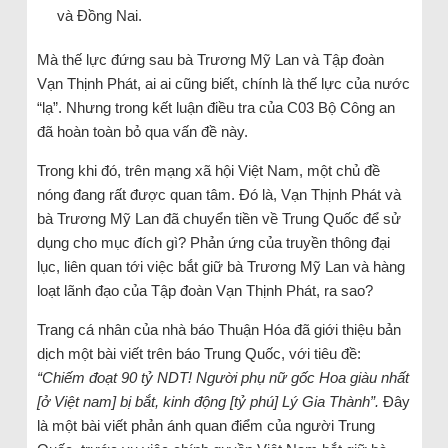
và Đồng Nai.
Mà thế lực đứng sau bà Trương Mỹ Lan và Tập đoàn
Vạn Thịnh Phát, ai ai cũng biết, chính là thế lực của nước
“lạ”. Nhưng trong kết luận điều tra của C03 Bộ Công an
đã hoàn toàn bỏ qua vấn đề này.
Trong khi đó, trên mạng xã hội Việt Nam, một chủ đề
nóng đang rất được quan tâm. Đó là, Vạn Thịnh Phát và
bà Trương Mỹ Lan đã chuyển tiền về Trung Quốc để sử
dụng cho mục đích gì? Phản ứng của truyền thông đại
lục, liên quan tới việc bắt giữ bà Trương Mỹ Lan và hàng
loạt lãnh đạo của Tập đoàn Vạn Thịnh Phát, ra sao?
Trang cá nhân của nhà báo Thuận Hóa đã giới thiệu bản
dịch một bài viết trên báo Trung Quốc, với tiêu đề:
“Chiếm đoạt 90 tỷ NDT! Người phụ nữ gốc Hoa giàu nhất
[ở Việt nam] bị bắt, kinh động [tỷ phú] Lý Gia Thành”.
Đây
là một bài viết phản ánh quan điểm của người Trung