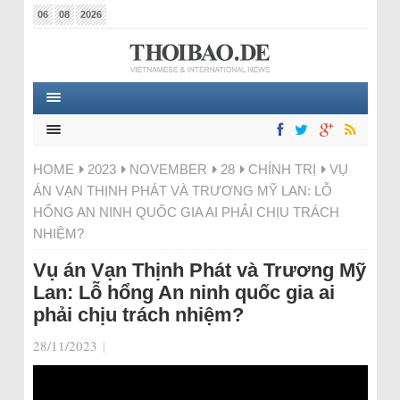
06
08
2026
HOME
2023
NOVEMBER
28
CHÍNH TRỊ
VỤ
ÁN VẠN THỊNH PHÁT VÀ TRƯƠNG MỸ LAN: LỖ
HỔNG AN NINH QUỐC GIA AI PHẢI CHỊU TRÁCH
NHIỆM?
Vụ án Vạn Thịnh Phát và Trương Mỹ
Lan: Lỗ hổng An ninh quốc gia ai
phải chịu trách nhiệm?
28/11/2023
|