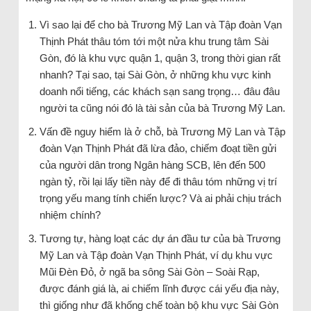
Vì sao lại để cho bà Trương Mỹ Lan và Tập đoàn Vạn
Thịnh Phát thâu tóm tới một nửa khu trung tâm Sài
Gòn, đó là khu vực quận 1, quận 3, trong thời gian rất
nhanh? Tại sao, tại Sài Gòn, ở những khu vực kinh
doanh nổi tiếng, các khách sạn sang trọng… đâu đâu
người ta cũng nói đó là tài sản của bà Trương Mỹ Lan.
Vấn đề nguy hiểm là ở chỗ, bà Trương Mỹ Lan và Tập
đoàn Vạn Thịnh Phát đã lừa đảo, chiếm đoạt tiền gửi
của người dân trong Ngân hàng SCB, lên đến 500
ngàn tỷ, rồi lại lấy tiền này để đi thâu tóm những vị trí
trọng yếu mang tính chiến lược? Và ai phải chịu trách
nhiệm chính?
Tương tự, hàng loạt các dự án đầu tư của bà Trương
Mỹ Lan và Tập đoàn Vạn Thịnh Phát, ví dụ khu vực
Mũi Đèn Đỏ, ở ngã ba sông Sài Gòn – Soài Rạp,
được đánh giá là, ai chiếm lĩnh được cái yếu địa này,
thì giống như đã khống chế toàn bộ khu vực Sài Gòn