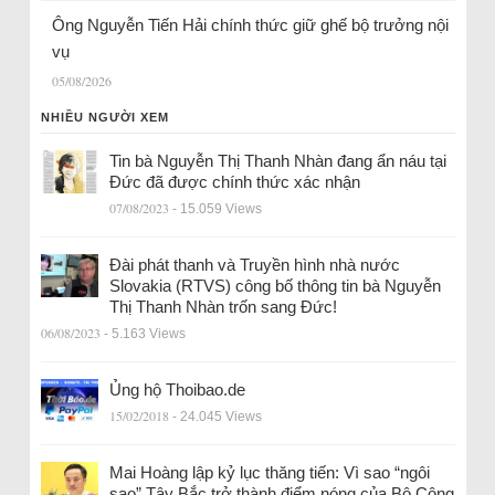
Ông Nguyễn Tiến Hải chính thức giữ ghế bộ trưởng nội
vụ
05/08/2026
NHIỀU NGƯỜI XEM
Tin bà Nguyễn Thị Thanh Nhàn đang ẩn náu tại
Đức đã được chính thức xác nhận
07/08/2023
- 15.059 Views
Đài phát thanh và Truyền hình nhà nước
Slovakia (RTVS) công bố thông tin bà Nguyễn
Thị Thanh Nhàn trốn sang Đức!
06/08/2023
- 5.163 Views
Ủng hộ Thoibao.de
15/02/2018
- 24.045 Views
Mai Hoàng lập kỷ lục thăng tiến: Vì sao “ngôi
sao” Tây Bắc trở thành điểm nóng của Bộ Công