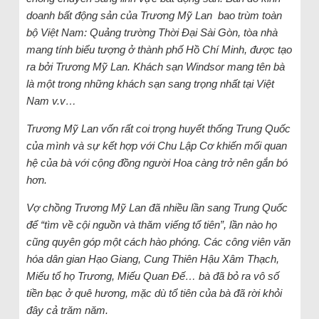
doanh bất động sản của Trương Mỹ Lan bao trùm toàn
bộ Việt Nam: Quảng trường Thời Đại Sài Gòn, tòa nhà
mang tính biểu tượng ở thành phố Hồ Chí Minh, được tạo
ra bởi Trương Mỹ Lan. Khách sạn Windsor mang tên bà
là một trong những khách sạn sang trọng nhất tại Việt
Nam v.v…
Trương Mỹ Lan vốn rất coi trọng huyết thống Trung Quốc
của mình và sự kết hợp với Chu Lập Cơ khiến mối quan
hệ của bà với cộng đồng người Hoa càng trở nên gắn bó
hơn.
Vợ chồng Trương Mỹ Lan đã nhiều lần sang Trung Quốc
để “tìm về cội nguồn và thăm viếng tổ tiên”, lần nào họ
cũng quyên góp một cách hào phóng. Các công viên văn
hóa dân gian Hạo Giang, Cung Thiên Hậu Xâm Thạch,
Miếu tổ họ Trương, Miếu Quan Đế… bà đã bỏ ra vô số
tiền bạc ở quê hương, mặc dù tổ tiên của bà đã rời khỏi
đây cả trăm năm.