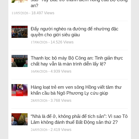
an?
11/05/2026
- 18.497 Views
Đẩy người nghèo ra đường để nhường đặc
quyền cho giới siêu giàu
17/06/2026
- 14.526 Views
Thanh lọc bộ máy Bộ Công an: Tinh giản thực
chất hay vẫn là màn trình diễn lấy lệ?
16/06/2026
- 4.939 Views
Hàng loạt trẻ em ven sông Hồng viết tâm thư
khẩn cầu bà Ngô Phương Ly cứu giúp
28/05/2026
- 3.768 Views
“Nhà là để ở, không phải để tích sản”: Vì sao Tô
Lâm không đánh thuế Bất Động sản thứ 2?
24/05/2026
- 2.419 Views