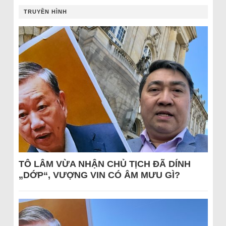
TRUYỀN HÌNH
TÔ LÂM VỪA NHẬN CHỦ TỊCH ĐÃ DÍNH
„DỚP“, VƯỢNG VIN CÓ ÂM MƯU GÌ?