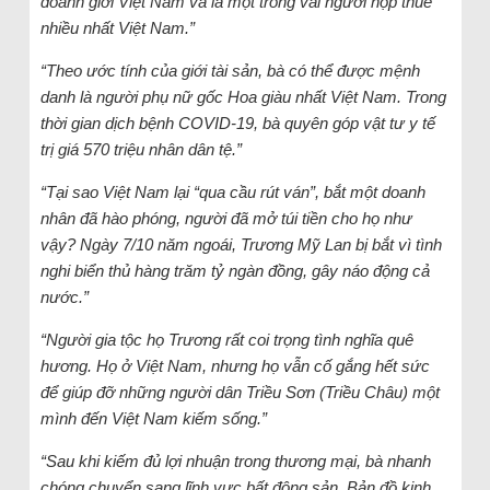
doanh giới Việt Nam và là một trong vài người nộp thuế
nhiều nhất Việt Nam.”
“Theo ước tính của giới tài sản, bà có thể được mệnh
danh là người phụ nữ gốc Hoa giàu nhất Việt Nam. Trong
thời gian dịch bệnh COVID-19, bà quyên góp vật tư y tế
trị giá 570 triệu nhân dân tệ.”
“Tại sao Việt Nam lại “qua cầu rút ván”, bắt một doanh
nhân đã hào phóng, người đã mở túi tiền cho họ như
vậy? Ngày 7/10 năm ngoái, Trương Mỹ Lan bị bắt vì tình
nghi biển thủ hàng trăm tỷ ngàn đồng, gây náo động cả
nước.”
“Người gia tộc họ Trương rất coi trọng tình nghĩa quê
hương. Họ ở Việt Nam, nhưng họ vẫn cố gắng hết sức
để giúp đỡ những người dân Triều Sơn (Triều Châu) một
mình đến Việt Nam kiếm sống.”
“Sau khi kiếm đủ lợi nhuận trong thương mại, bà nhanh
chóng chuyển sang lĩnh vực bất động sản. Bản đồ kinh