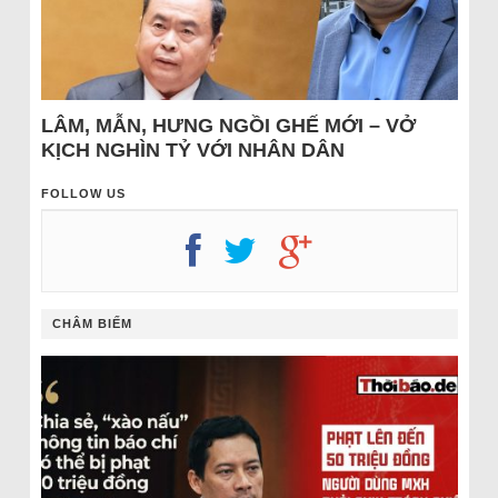
LÂM, MẪN, HƯNG NGỒI GHẾ MỚI – VỞ
KỊCH NGHÌN TỶ VỚI NHÂN DÂN
FOLLOW US
CHÂM BIẾM