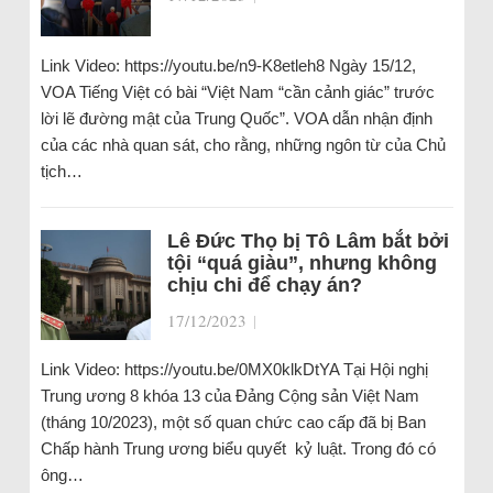
Link Video: https://youtu.be/n9-K8etleh8 Ngày 15/12,
VOA Tiếng Việt có bài “Việt Nam “cần cảnh giác” trước
lời lẽ đường mật của Trung Quốc”. VOA dẫn nhận định
của các nhà quan sát, cho rằng, những ngôn từ của Chủ
tịch…
Lê Đức Thọ bị Tô Lâm bắt bởi
tội “quá giàu”, nhưng không
chịu chi để chạy án?
17/12/2023
|
Link Video: https://youtu.be/0MX0klkDtYA Tại Hội nghị
Trung ương 8 khóa 13 của Đảng Cộng sản Việt Nam
(tháng 10/2023), một số quan chức cao cấp đã bị Ban
Chấp hành Trung ương biểu quyết kỷ luật. Trong đó có
ông…