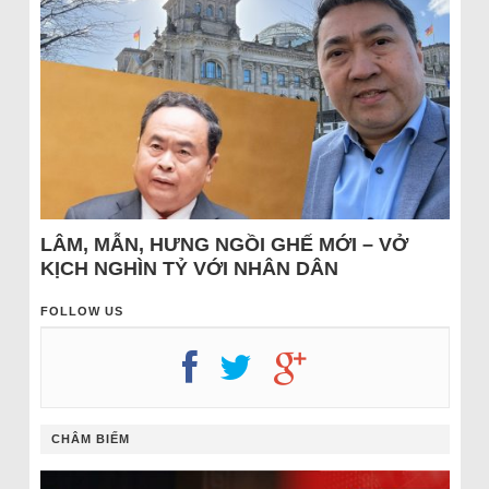
LÂM, MẪN, HƯNG NGỒI GHẾ MỚI – VỞ
KỊCH NGHÌN TỶ VỚI NHÂN DÂN
FOLLOW US
CHÂM BIẾM