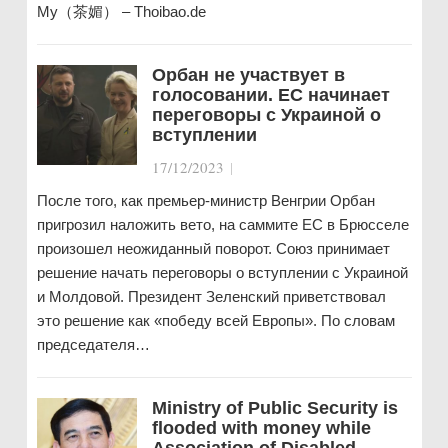
My（茶媚） – Thoibao.de
Орбан не участвует в
голосовании. ЕС начинает
переговоры с Украиной о
вступлении
17/12/2023
|
После того, как премьер-министр Венгрии Орбан
пригрозил наложить вето, на саммите ЕС в Брюсселе
произошел неожиданный поворот. Союз принимает
решение начать переговоры о вступлении с Украиной
и Молдовой. Президент Зеленский приветствовал
это решение как «победу всей Европы». По словам
председателя…
Ministry of Public Security is
flooded with money while