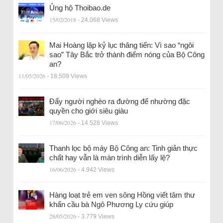
Ủng hộ Thoibao.de
15/02/2018
- 24.068 Views
Mai Hoàng lập kỷ lục thăng tiến: Vì sao “ngôi
sao” Tây Bắc trở thành điểm nóng của Bộ Công
an?
11/05/2026
- 18.509 Views
Đẩy người nghèo ra đường để nhường đặc
quyền cho giới siêu giàu
17/06/2026
- 14.528 Views
Thanh lọc bộ máy Bộ Công an: Tinh giản thực
chất hay vẫn là màn trình diễn lấy lệ?
16/06/2026
- 4.942 Views
Hàng loạt trẻ em ven sông Hồng viết tâm thư
khẩn cầu bà Ngô Phương Ly cứu giúp
28/05/2026
- 3.779 Views