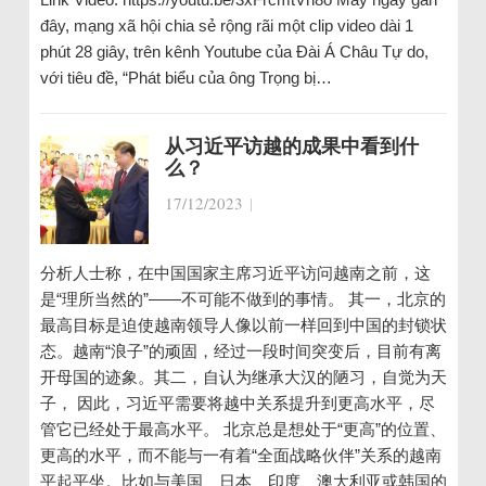
đây, mạng xã hội chia sẻ rộng rãi một clip video dài 1
phút 28 giây, trên kênh Youtube của Đài Á Châu Tự do,
với tiêu đề, “Phát biểu của ông Trọng bị…
从习近平访越的成果中看到什
么？
17/12/2023
|
分析人士称，在中国国家主席习近平访问越南之前，这
是“理所当然的”——不可能不做到的事情。 其一，北京的
最高目标是迫使越南领导人像以前一样回到中国的封锁状
态。越南“浪子”的顽固，经过一段时间突变后，目前有离
开母国的迹象。其二，自认为继承大汉的陋习，自觉为天
子， 因此，习近平需要将越中关系提升到更高水平，尽
管它已经处于最高水平。 北京总是想处于“更高”的位置、
更高的水平，而不能与一有着“全面战略伙伴”关系的越南
平起平坐。比如与美国、日本、印度、澳大利亚或韩国的