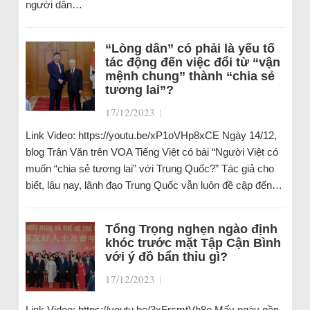
người dân…
“Lòng dân” có phải là yếu tố
tác động đến việc đổi từ “vận
mệnh chung” thành “chia sẻ
tương lai”?
17/12/2023
|
Link Video: https://youtu.be/xP1oVHp8xCE Ngày 14/12,
blog Trân Văn trên VOA Tiếng Việt có bài “Người Việt có
muốn “chia sẻ tương lai” với Trung Quốc?” Tác giả cho
biết, lâu nay, lãnh đạo Trung Quốc vẫn luôn đề cập đến…
Tổng Trọng nghẹn ngào định
khóc trước mặt Tập Cận Bình
với ý đồ bẩn thỉu gì?
17/12/2023
|
Link Video: https://youtu.be/3xFrcmtVh8o Mấy ngày gần