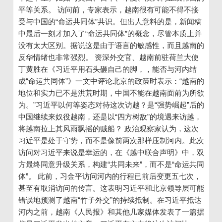
平等关系。 访问前，专家表示，越南很有可能不得不接
受与中国的“命运共同体”共识。但出人意料的是，新闻稿
中最后一刻才加入了“命运共同体”的概念，尽管本质上并
没有太大区别。据说这是由于语言的敏感性，而且越南的
反华情绪也非常强烈。 资深外交官、越南前驻荷兰大使
丁黄胜在《习近平用石头砸自己的脚，，能否与河内结
成“命运共同体”》一文中评论北京的政策时表示：“越南的
地位和实力已不是洪荒时期，中国不能在越南面前为所欲
为。”习近平以何等姿态对待这次访越？是“强势崛起”后的
中国继续来奴役越南，还是以“四方树敌”的境遇来访越，
将越南拉上其风雨飘摇的贼船？ 政治观察家认为，这次
习近平是处于守势，而不是像前两次那样压制河内。此次
访问对习近平来说是幸运的，在《越中联合声明》中，双
方最终同意升级关系，构建“共同未来”，而不是“命运共同
体”。 此前，习金平访问河内的行程已​​前后变更五七次，
甚至有取消访问的传言。这表明习近平和北京领导层可能
错误地预测了越南“竹子外交”的持续抵制。在习近平抵达
河内之前，越南《人民报》和其他几家媒体发表了一篇据