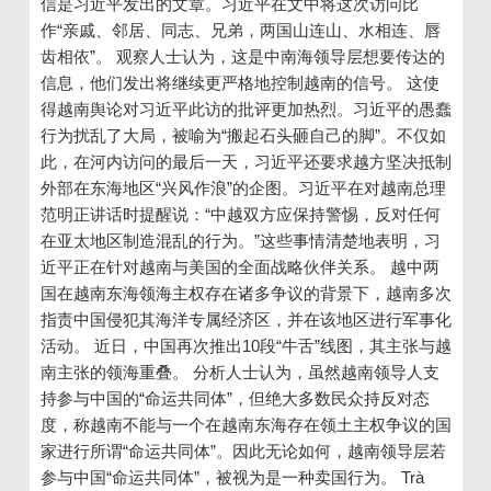
信是习近平发出的文章。习近平在文中将这次访问比
作“亲戚、邻居、同志、兄弟，两国山连山、水相连、唇
齿相依”。 观察人士认为，这是中南海领导层想要传达的
信息，他们发出将继续更严格地控​​制越南的信号。 这使
得越南舆论对习近平此访的批评更加热烈。习近平的愚蠢
行为扰乱了大局，被喻为“搬起石头砸自己的脚”。不仅如
此，在河内访问的最后一天，习近平还要求越方坚决抵制
外部在东海地区“兴风作浪”的企图。习近平在对越南总理
范明正讲话时提醒说：“中越双方应保持警惕，反对任何
在亚太地区制造混乱的行为。”这些事情清楚地表明，习
近平正在针对越南与美国的全面战略伙伴关系。 越中两
国在越南东海领海主权存在诸多争议的背景下，越南多次
指责中国侵犯其海洋专属经济区，并在该地区进行军事化
活动。 近日，中国再次推出10段“牛舌”线图，其主张与越
南主张的领海重叠。 分析人士认为，虽然越南领导人支
持参与中国的“命运共同体”，但绝大多数民众持反对态
度，称越南不能与一个在越南东海存在领土主权争议的国
家进行所谓“命运共同体”。因此无论如何，越南领导层若
参与中国“命运共同体”，被视为是一种卖国行为。 Trà