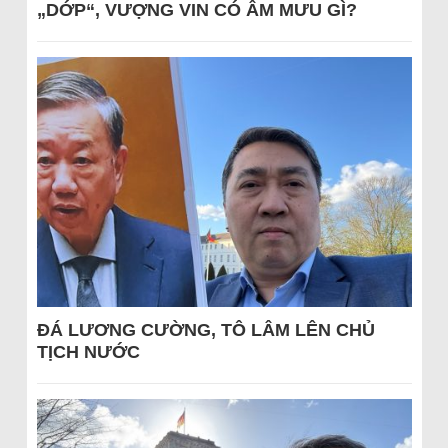
„DỚP“, VƯỢNG VIN CÓ ÂM MƯU GÌ?
ĐÁ LƯƠNG CƯỜNG, TÔ LÂM LÊN CHỦ
TỊCH NƯỚC