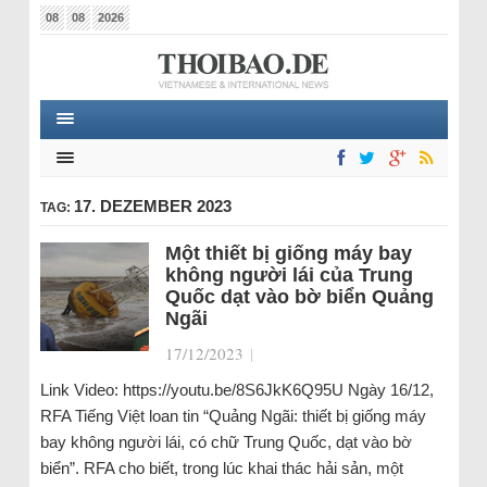
08
08
2026
17. DEZEMBER 2023
TAG:
Một thiết bị giống máy bay
không người lái của Trung
Quốc dạt vào bờ biển Quảng
Ngãi
17/12/2023
|
Link Video: https://youtu.be/8S6JkK6Q95U Ngày 16/12,
RFA Tiếng Việt loan tin “Quảng Ngãi: thiết bị giống máy
bay không người lái, có chữ Trung Quốc, dạt vào bờ
biển”. RFA cho biết, trong lúc khai thác hải sản, một