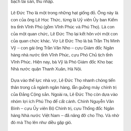
bạch tài sản, thu nhập.
Lê Đức Thọ là một trong những hạt giống đỏ. Ông này là
con của ông Lê Học Thức, từng là Uỷ viên Ủy ban Kiểm
tra tỉnh Vĩnh Phú (gồm Vĩnh Phúc và Phú Thọ). Là con
của một quan chức, Lê Đức Thọ lại kết hôn với một con
của quan chức khác. Vợ Lê Đức Thọ là bà Trần Thị Minh
Vỹ – con gái ông Trần Văn Nho – cựu Giám đốc Ngân
hàng nhà nước tỉnh Vĩnh Phúc, cựu Phó Chủ tịch tỉnh
Vĩnh Phúc. Hiện nay, bà Vỹ là Phó Giám đốc Kho bạc
Nhà nước quận Thanh Xuân, Hà Nội.
Dựa vào thế lực nhà vợ, Lê Đức Thọ nhanh chóng tiến
thân trong cả ngành ngân hàng, lẫn guồng máy chính trị
của Đảng Cộng sản. Ngoài ra, Lê Đức Thọ còn dựa vào
nhóm lợi ích Phú Thọ để cất cánh. Chính Nguyễn Văn
Bình – cựu Ủy viên Bộ Chính trị, cựu Thống đốc Ngân
hàng Nhà nước Việt Nam – đã nâng đỡ cho Thọ. Và nhờ
đó mà Thọ lên như diều gặp gió.