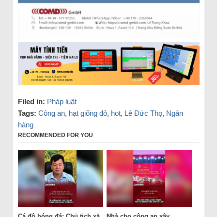
Filed in:
Pháp luật
Tags:
Công an
,
hạt giống đỏ
,
hot
,
Lê Đức Thọ
,
Ngân
hàng
RECOMMENDED FOR YOU
Cá độ bóng đá: Chủ tịch xã
Nhà cho công an xây