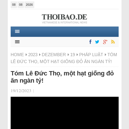
08
08
2026
HOME
2023
DEZEMBER
19
PHÁP LUẬT
TÓM
LÊ ĐỨC THỌ, MỘT HẠT GIỐNG ĐỎ ĂN NGÀN TỶ!
Tóm Lê Đức Thọ, một hạt giống đỏ
ăn ngàn tỷ!
19/12/2023
|