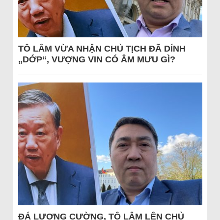
TÔ LÂM VỪA NHẬN CHỦ TỊCH ĐÃ DÍNH
„DỚP“, VƯỢNG VIN CÓ ÂM MƯU GÌ?
ĐÁ LƯƠNG CƯỜNG, TÔ LÂM LÊN CHỦ