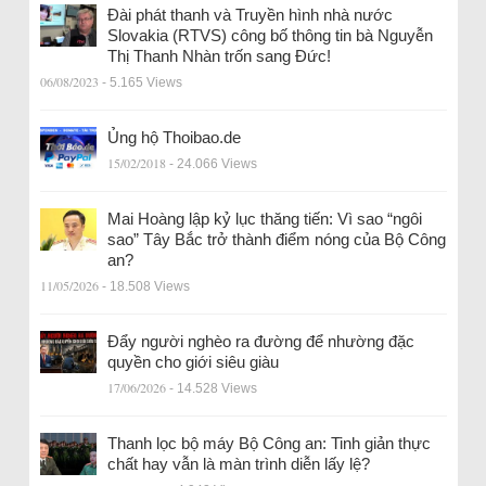
Đài phát thanh và Truyền hình nhà nước
Slovakia (RTVS) công bố thông tin bà Nguyễn
Thị Thanh Nhàn trốn sang Đức!
06/08/2023
- 5.165 Views
Ủng hộ Thoibao.de
15/02/2018
- 24.066 Views
Mai Hoàng lập kỷ lục thăng tiến: Vì sao “ngôi
sao” Tây Bắc trở thành điểm nóng của Bộ Công
an?
11/05/2026
- 18.508 Views
Đẩy người nghèo ra đường để nhường đặc
quyền cho giới siêu giàu
17/06/2026
- 14.528 Views
Thanh lọc bộ máy Bộ Công an: Tinh giản thực
chất hay vẫn là màn trình diễn lấy lệ?