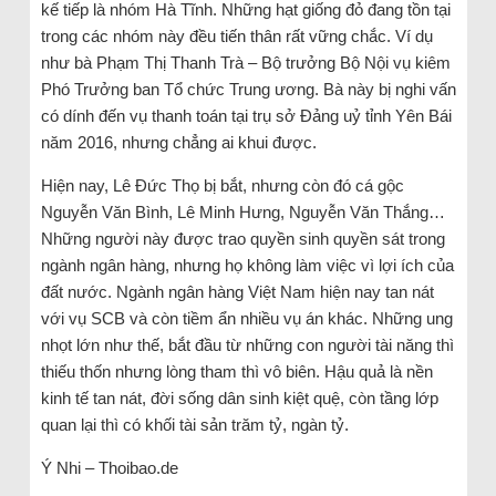
kế tiếp là nhóm Hà Tĩnh. Những hạt giống đỏ đang tồn tại
trong các nhóm này đều tiến thân rất vững chắc. Ví dụ
như bà Phạm Thị Thanh Trà – Bộ trưởng Bộ Nội vụ kiêm
Phó Trưởng ban Tổ chức Trung ương. Bà này bị nghi vấn
có dính đến vụ thanh toán tại trụ sở Đảng uỷ tỉnh Yên Bái
năm 2016, nhưng chẳng ai khui được.
Hiện nay, Lê Đức Thọ bị bắt, nhưng còn đó cá gộc
Nguyễn Văn Bình, Lê Minh Hưng, Nguyễn Văn Thắng…
Những người này được trao quyền sinh quyền sát trong
ngành ngân hàng, nhưng họ không làm việc vì lợi ích của
đất nước. Ngành ngân hàng Việt Nam hiện nay tan nát
với vụ SCB và còn tiềm ẩn nhiều vụ án khác. Những ung
nhọt lớn như thế, bắt đầu từ những con người tài năng thì
thiếu thốn nhưng lòng tham thì vô biên. Hậu quả là nền
kinh tế tan nát, đời sống dân sinh kiệt quệ, còn tầng lớp
quan lại thì có khối tài sản trăm tỷ, ngàn tỷ.
Ý Nhi – Thoibao.de