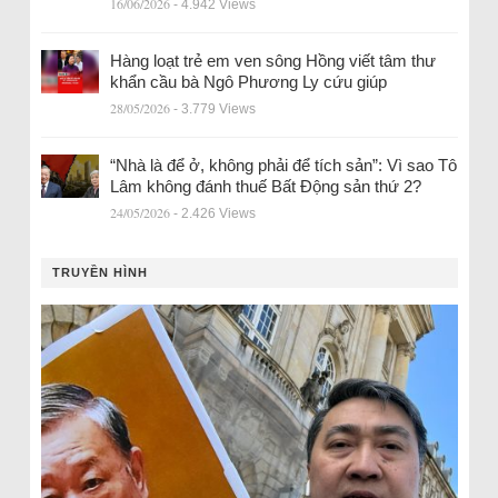
16/06/2026
- 4.942 Views
Hàng loạt trẻ em ven sông Hồng viết tâm thư
khẩn cầu bà Ngô Phương Ly cứu giúp
28/05/2026
- 3.779 Views
“Nhà là để ở, không phải để tích sản”: Vì sao Tô
Lâm không đánh thuế Bất Động sản thứ 2?
24/05/2026
- 2.426 Views
TRUYỀN HÌNH