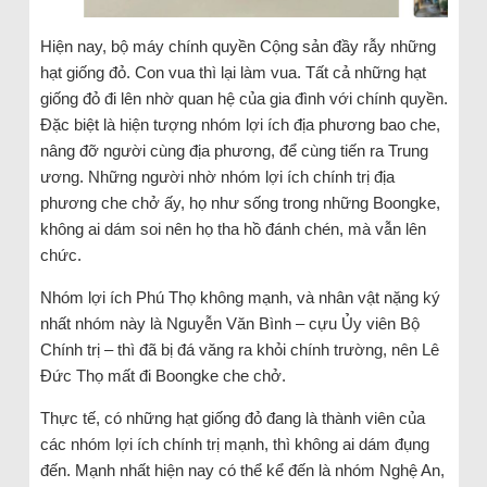
Hiện nay, bộ máy chính quyền Cộng sản đầy rẫy những
hạt giống đỏ. Con vua thì lại làm vua. Tất cả những hạt
giống đỏ đi lên nhờ quan hệ của gia đình với chính quyền.
Đặc biệt là hiện tượng nhóm lợi ích địa phương bao che,
nâng đỡ người cùng địa phương, để cùng tiến ra Trung
ương. Những người nhờ nhóm lợi ích chính trị địa
phương che chở ấy, họ như sống trong những Boongke,
không ai dám soi nên họ tha hồ đánh chén, mà vẫn lên
chức.
Nhóm lợi ích Phú Thọ không mạnh, và nhân vật nặng ký
nhất nhóm này là Nguyễn Văn Bình – cựu Ủy viên Bộ
Chính trị – thì đã bị đá văng ra khỏi chính trường, nên Lê
Đức Thọ mất đi Boongke che chở.
Thực tế, có những hạt giống đỏ đang là thành viên của
các nhóm lợi ích chính trị mạnh, thì không ai dám đụng
đến. Mạnh nhất hiện nay có thể kể đến là nhóm Nghệ An,