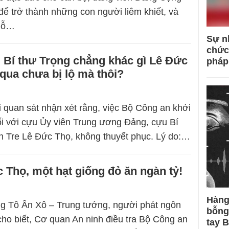
để trở thành những con người liêm khiết, và
 dỗ…
Sự n
chức
 Bí thư Trọng chẳng khác gì Lê Đức
pháp
qua chưa bị lộ mà thôi?
i quan sát nhận xét rằng, việc Bộ Công an khởi
đối với cựu Ủy viên Trung ương Đảng, cựu Bí
n Tre Lê Đức Thọ, không thuyết phục. Lý do:…
Thọ, một hạt giống đỏ ăn ngàn tỷ!
Hàng
g Tô Ân Xô – Trung tướng, người phát ngôn
bỗng
ho biết, Cơ quan An ninh điều tra Bộ Công an
tay 