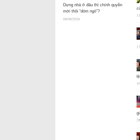
Dựng nhà ở đâu thì chính quyền
c
mới thôi “dòm ngó”?
11
08/08/2026
17
l
16
g
28