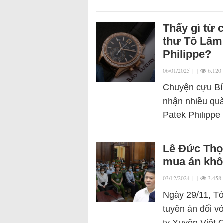
Thấy gì từ 
thư Tô Lâm
Philippe?
06/01/2025
|
|
6.120
Chuyện cựu Bí 
nhận nhiều quà 
Patek Philippe
Lê Đức Thọ 
mua án khô
03/12/2024
|
|
3.458
Ngày 29/11, T
tuyên án đối vớ
ty Xuyên Việt 