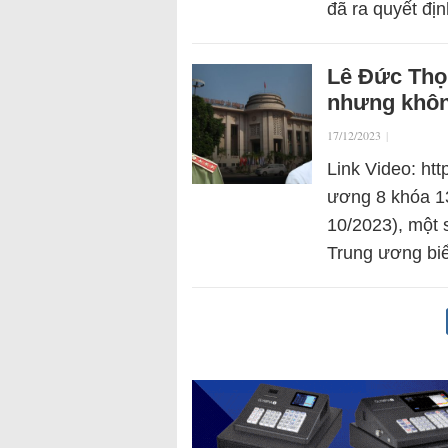
đã ra quyết địn
Lê Đức Thọ 
nhưng khôn
17/12/2023
|
Link Video: htt
ương 8 khóa 13
10/2023), một 
Trung ương biể