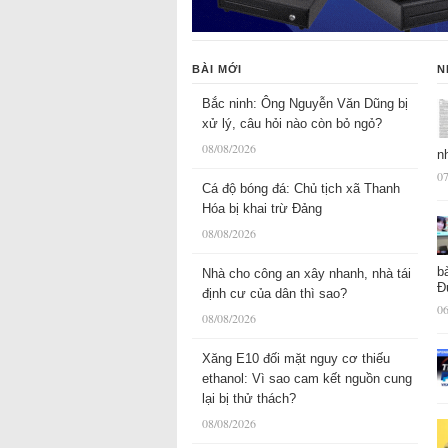
BÀI MỚI
N
Bắc ninh: Ông Nguyễn Văn Dũng bị
xử lý, câu hỏi nào còn bỏ ngỏ?
08/08/2026
n
07
Cá độ bóng đá: Chủ tịch xã Thanh
Hóa bị khai trừ Đảng
08/08/2026
b
Nhà cho công an xây nhanh, nhà tái
Đ
định cư của dân thì sao?
06
08/08/2026
Xăng E10 đối mặt nguy cơ thiếu
ethanol: Vì sao cam kết nguồn cung
lại bị thử thách?
08/08/2026