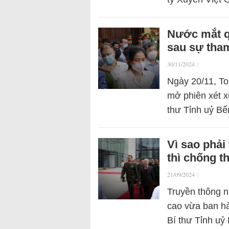
Nước mắt q
sau sự tham
30/11/2024
|
Ngày 20/11, T
mở phiên xét x
thư Tỉnh uỷ Bế
Vì sao phải 
thì chống 
21/09/2024
|
Truyền thông n
cao vừa ban hà
Bí thư Tỉnh uỷ 