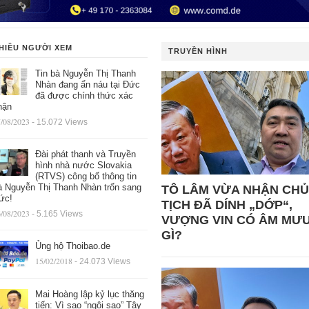
HIỀU NGƯỜI XEM
TRUYỀN HÌNH
Tin bà Nguyễn Thị Thanh
Nhàn đang ẩn náu tại Đức
đã được chính thức xác
hận
/08/2023
- 15.072 Views
Đài phát thanh và Truyền
hình nhà nước Slovakia
(RTVS) công bố thông tin
à Nguyễn Thị Thanh Nhàn trốn sang
TÔ LÂM VỪA NHẬN CHỦ
ức!
TỊCH ĐÃ DÍNH „DỚP“,
/08/2023
- 5.165 Views
VƯỢNG VIN CÓ ÂM MƯ
GÌ?
Ủng hộ Thoibao.de
15/02/2018
- 24.073 Views
Mai Hoàng lập kỷ lục thăng
tiến: Vì sao “ngôi sao” Tây