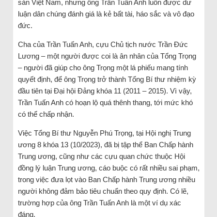
sản Việt Nam, nhưng ông Trần Tuấn Anh luôn được dư
luận dân chúng đánh giá là kẻ bất tài, háo sắc và vô đạo
đức.
Cha của Trần Tuấn Anh, cựu Chủ tịch nước Trần Đức
Lương – một người được coi là ân nhân của Tổng Trọng
– người đã giúp cho ông Trọng một lá phiếu mang tính
quyết định, để ông Trọng trở thành Tổng Bí thư nhiệm kỳ
đầu tiên tại Đại hội Đảng khóa 11 (2011 – 2015). Vì vậy,
Trần Tuấn Anh có hoạn lộ quá thênh thang, tới mức khó
có thể chấp nhận.
Việc Tổng Bí thư Nguyễn Phú Trọng, tại Hội nghị Trung
ương 8 khóa 13 (10/2023), đã bị tập thể Ban Chấp hành
Trung ương, cũng như các cựu quan chức thuộc Hội
đồng lý luận Trung ương, cáo buộc có rất nhiều sai phạm,
trong việc đưa lọt vào Ban Chấp hành Trung ương nhiều
người không đảm bảo tiêu chuẩn theo quy định. Có lẽ,
trường hợp của ông Trần Tuấn Anh là một ví dụ xác
đáng.