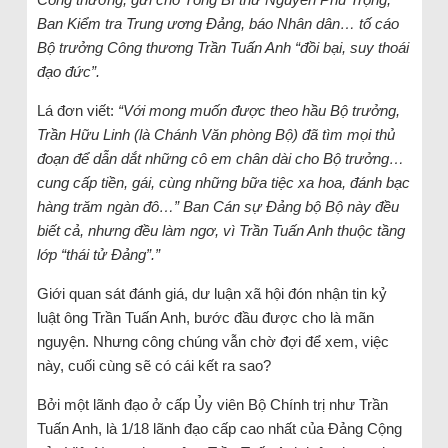
Ban Kiểm tra Trung ương Đảng, báo Nhân dân… tố cáo
Bộ trưởng Công thương Trần Tuấn Anh “đồi bại, suy thoái
đạo đức”.
Lá đơn viết:
“Với mong muốn được theo hầu Bộ trưởng,
Trần Hữu Linh (là Chánh Văn phòng Bộ) đã tìm mọi thủ
đoạn để dẫn dắt những cô em chân dài cho Bộ trưởng…
cung cấp tiền, gái, cùng những bữa tiệc xa hoa, đánh bạc
hàng trăm ngàn đô…” Ban Cán sự Đảng bộ Bộ này đều
biết cả, nhưng đều làm ngơ, vì Trần Tuấn Anh thuộc tầng
lớp “thái tử Đảng”.”
Giới quan sát đánh giá, dư luận xã hội đón nhận tin kỷ
luật ông Trần Tuấn Anh, bước đầu được cho là mãn
nguyện. Nhưng công chúng vẫn chờ đợi để xem, việc
này, cuối cùng sẽ có cái kết ra sao?
Bởi một lãnh đạo ở cấp Ủy viên Bộ Chính trị như Trần
Tuấn Anh, là 1/18 lãnh đạo cấp cao nhất của Đảng Cộng