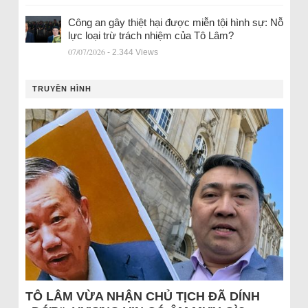
Công an gây thiệt hại được miễn tội hình sự: Nỗ
lực loại trừ trách nhiệm của Tô Lâm?
07/07/2026
- 2.344 Views
TRUYỀN HÌNH
TÔ LÂM VỪA NHẬN CHỦ TỊCH ĐÃ DÍNH