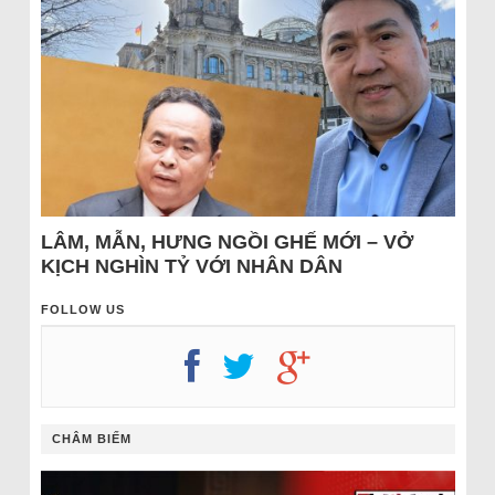
LÂM, MẪN, HƯNG NGỒI GHẾ MỚI – VỞ
KỊCH NGHÌN TỶ VỚI NHÂN DÂN
FOLLOW US
CHÂM BIẾM