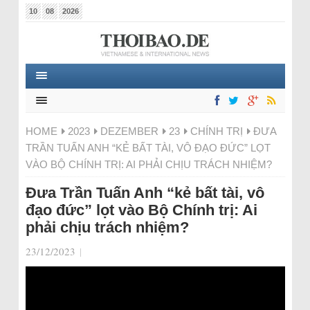
10
08
2026
HOME
2023
DEZEMBER
23
CHÍNH TRỊ
ĐƯA
TRẦN TUẤN ANH “KẺ BẤT TÀI, VÔ ĐẠO ĐỨC” LỌT
VÀO BỘ CHÍNH TRỊ: AI PHẢI CHỊU TRÁCH NHIỆM?
Đưa Trần Tuấn Anh “kẻ bất tài, vô
đạo đức” lọt vào Bộ Chính trị: Ai
phải chịu trách nhiệm?
23/12/2023
|