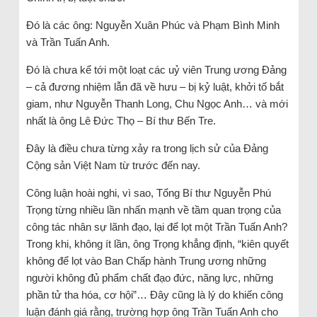
Đó là các ông: Nguyễn Xuân Phúc và Phạm Bình Minh
và Trần Tuấn Anh.
Đó là chưa kể tới một loạt các uỷ viên Trung ương Đảng
– cả đương nhiệm lẫn đã về hưu – bị kỷ luật, khởi tố bắt
giam, như Nguyễn Thanh Long, Chu Ngọc Anh… và mới
nhất là ông Lê Đức Thọ – Bí thư Bến Tre.
Đây là điều chưa từng xảy ra trong lịch sử của Đảng
Cộng sản Việt Nam từ trước đến nay.
Công luận hoài nghi, vì sao, Tổng Bí thư Nguyễn Phú
Trọng từng nhiều lần nhấn mạnh về tầm quan trọng của
công tác nhân sự lãnh đạo, lại để lọt một Trần Tuấn Anh?
Trong khi, không ít lần, ông Trọng khẳng định, “kiên quyết
không để lọt vào Ban Chấp hành Trung ương những
người không đủ phẩm chất đạo đức, năng lực, những
phần tử tha hóa, cơ hội”… Đây cũng là lý do khiến công
luận đánh giá rằng, trường hợp ông Trần Tuấn Anh cho