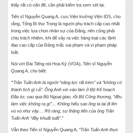
thấy rất có vấn đề, cần phải kiểm tra xem xét lại.
Tiến sĩ Nguyễn Quang A, cựu Viện trưởng Viện IDS, cho
rằng, Tổng Bí thư Trọng là người phụ trách cấp cao nhất
trong việc lựa chọn nhân sự của Đảng, nên cũng phải
chịu trách nhiệm, khi để xảy ra việc hàng loạt các lãnh
đạo cao cấp của Đảng mắc sai phạm và vi phạm pháp
luật.
Nói với Đài Tiếng nói Hoa Kỳ (VOA), Tiến sĩ Nguyễn
Quang A, cho biết:
“
Trần Tuấn Anh là người “năng lực rất kém” và “không có
thành tích gì cả”. Ông Anh xin vào làm ở Bộ Kế hoạch
Đầu tư, sau qua Bộ Ngoại giao, rồi Bộ Công thương, “đều
làm việc không ra gì”… Không hiểu sao ông ta lại đi lên
vù vù như vậy… Rõ ràng, sự thăng tiến của ông Trần
Tuấn Anh “đầy khuất tuất”.”
Vẫn theo Tiến sĩ Nguyễn Quang A,
“Trần Tuấn Anh thực