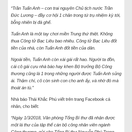
“Trần Tuấn Anh – con trai nguyên Chủ tịch nước Trần
Đức Lương – đầy cơ hội 1 chân trong tứ trụ nhiệm kỳ tới,
bỗng nhiên bị đá ghế.
Tuấn Anh là một tay chơi miền Trung thứ thiệt. Không
thua Công tử Bạc Liêu bao nhiêu. Công tử Bạc Liêu đốt
tiền của nhà, còn Tuấn Anh đốt tiền của dân.
Ngoài tiền, Tuấn Anh còn xài gái rất hao. Người ta đồn,
cái cô gái cựu nhà báo hay khen Bộ trưởng Bộ Công
thương cũng là 1 trong những người được Tuấn Anh sủng
ái. Thậm chí, cô còn sinh con cho anh ấy, và nhờ đó mà
thoát án tù.”
Nhà báo Thái Khắc Phú viết trên trang Facebook cá
nhân, cho biết:
“Ngày 1/3/2018, Văn phòng Tổng Bí thư đã nhận được
một lá thư của tập thể cán bộ công nhân viên ngành
Công thương, gửi cho Tổng Bí thư Nguyễn Phú Trọng,