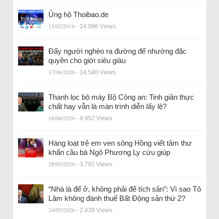
Ủng hộ Thoibao.de
15/02/2018
- 24.086 Views
Đẩy người nghèo ra đường để nhường đặc
quyền cho giới siêu giàu
17/06/2026
- 14.540 Views
Thanh lọc bộ máy Bộ Công an: Tinh giản thực
chất hay vẫn là màn trình diễn lấy lệ?
16/06/2026
- 4.952 Views
Hàng loạt trẻ em ven sông Hồng viết tâm thư
khẩn cầu bà Ngô Phương Ly cứu giúp
28/05/2026
- 3.792 Views
“Nhà là để ở, không phải để tích sản”: Vì sao Tô
Lâm không đánh thuế Bất Động sản thứ 2?
24/05/2026
- 2.439 Views