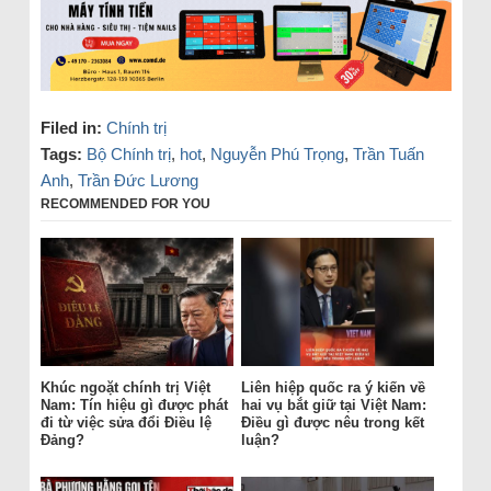
Filed in:
Chính trị
Tags:
Bộ Chính trị
,
hot
,
Nguyễn Phú Trọng
,
Trần Tuấn
Anh
,
Trần Đức Lương
RECOMMENDED FOR YOU
Khúc ngoặt chính trị Việt
Liên hiệp quốc ra ý kiến về
Nam: Tín hiệu gì được phát
hai vụ bắt giữ tại Việt Nam:
đi từ việc sửa đổi Điều lệ
Điều gì được nêu trong kết
Đảng?
luận?