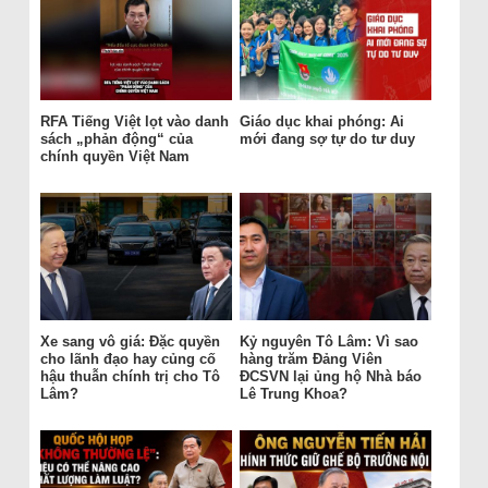
RFA Tiếng Việt lọt vào danh
Giáo dục khai phóng: Ai
sách „phản động“ của
mới đang sợ tự do tư duy
chính quyền Việt Nam
Xe sang vô giá: Đặc quyền
Kỷ nguyên Tô Lâm: Vì sao
cho lãnh đạo hay củng cố
hàng trăm Đảng Viên
hậu thuẫn chính trị cho Tô
ĐCSVN lại ủng hộ Nhà báo
Lâm?
Lê Trung Khoa?