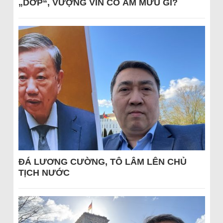
„DỚP“, VƯỢNG VIN CÓ ÂM MƯU GÌ?
ĐÁ LƯƠNG CƯỜNG, TÔ LÂM LÊN CHỦ
TỊCH NƯỚC