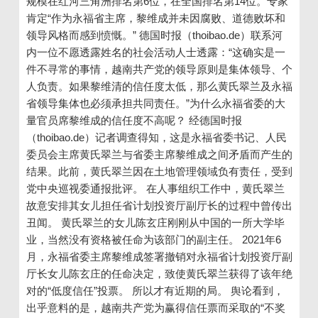
规模在红河三角洲排名第6位，在全国排名第14位。专家
肯定“作为永福省主席，黎维成并未因腐败、道德败坏和
领导风格而感到愤慨。” 德国时报（thoibao.de）联系河
内一位不愿透露姓名的社会活动人士透露：“这确实是一
件不寻常的事情，越南共产党的领导原则是集体领导、个
人负责。如果黎维清的信任度太低，那么黄氏翠兰及永福
省领导集体也必须承担共同责任。”为什么永福省委的大
量官员席黎维成的信任度不高呢？ 经德国时报
（thoibao.de）记者调查得知，这是永福省委书记、人民
委员会主席黄氏翠兰与省委主席黎维成之间矛盾而产生的
结果。此前，黄氏翠兰因在土地管理领域负有责任，受到
党中央巡视委通报批评。 在人事组织工作中，黄氏翠兰
故意安排其女儿担任省计划投资厅副厅长的过程中曾传出
丑闻。 黄氏翠兰的女儿陈玄庄刚刚从中国的一所大学毕
业，当然没有资格被任命为该部门的副主任。 2021年6
月，永福省委主席黎维成签署撤销对永福省计划投资厅副
厅长女儿陈玄庄的任命决定，致使黄氏翠兰获得了该年绝
对的“低度信任”投票。 所以才有近期的局。 舆论看到，
出乎意料的是，越南共产党为赢得信任票而采取的“不奖