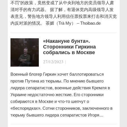
不罚”的政策，竟然变成了从中央到地方的党员领导人肃
清对手的有力武器。 据了解，有退休党内高级领导人发
表意见，警告地方领导人利用信任票投票来打击和消灭党
内反对派的情况。 茶媚（Trà My） – Thoibao.de
«Накануне бунта».
Сторонники Гиркина
собрались в Москве
27/12/2023
|
Военный блогер Гиркин хочет баллотироваться
против Путина из тюрьмы. По мнению бывшего
лидера сепаратистов, военные действия Кремля в
Украине недостаточно жесткие. Его сторонники
собираются в Москве и что-то шепчут о
«беспорядках». Сотни сторонников, заключенного в
тюрьму бывшего лидера сепаратистов Игоря…