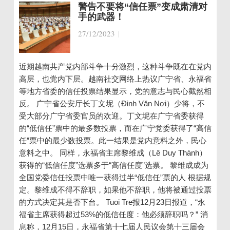
警告不要将“信任票”变成肃清对
手的武器！
27/12/2023
|
近期越南共产党内部斗争十分激烈，这种斗争既在在党内
高层，也党内下层。越南社交网络上热议广宁省、永福省
等地方省委的信任投票结果显示，党的意志与民心截然相
反。 广宁省公安厅长丁文坭（Đinh Văn Nơi）少将，不
受大部分广宁省委官员的欢迎。丁文坭在广宁省委获得
的“低信任”票中的最多数投票，而在广宁党委获得了“高信
任”票中的最少数投票。此一结果是党内意料之外，民心
意料之中。 同样，永福省主席黎维成（Lê Duy Thành）
获得的“低信任度”选票多于“高信任度”选票。 黎维成成为
全国党委信任投票中唯一获得过半“低信任”票的人 根据规
定。黎维成不得不辞职，如果他不辞职，他将被通过投票
的方式决定其是否下台。 Tuoi Tre报12月23日报道，“永
福省主席获得超过53%的低信任度：他必须辞职吗？” 消
息称，12月15日，永福省第十七届人民议会第十三届会