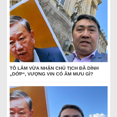
TÔ LÂM VỪA NHẬN CHỦ TỊCH ĐÃ DÍNH
„DỚP“, VƯỢNG VIN CÓ ÂM MƯU GÌ?