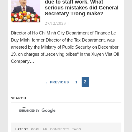
due to staff work. What
serious mistakes did General
Secretary Trong make?
27/12/2023
|
Director of Ho Chi Minh City Department of Finance Le
Duy Minh, former Director of the Tax Department, was
arrested by the Ministry of Public Security on December
19, on charges of „receiving bribes“ in the Xuyen Viet Oil
Company…
2
← PREVIOUS
1
SEARCH
LATEST
POPULAR
COMMENTS
TAGS