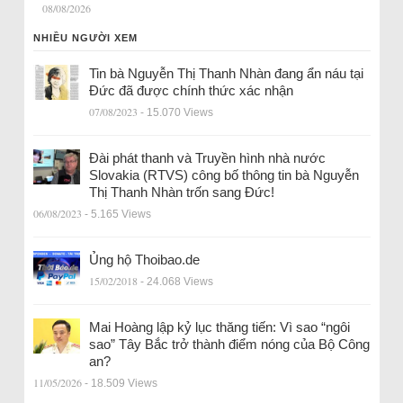
08/08/2026
NHIỀU NGƯỜI XEM
Tin bà Nguyễn Thị Thanh Nhàn đang ẩn náu tại
Đức đã được chính thức xác nhận
07/08/2023
- 15.070 Views
Đài phát thanh và Truyền hình nhà nước
Slovakia (RTVS) công bố thông tin bà Nguyễn
Thị Thanh Nhàn trốn sang Đức!
06/08/2023
- 5.165 Views
Ủng hộ Thoibao.de
15/02/2018
- 24.068 Views
Mai Hoàng lập kỷ lục thăng tiến: Vì sao “ngôi
sao” Tây Bắc trở thành điểm nóng của Bộ Công
an?
11/05/2026
- 18.509 Views