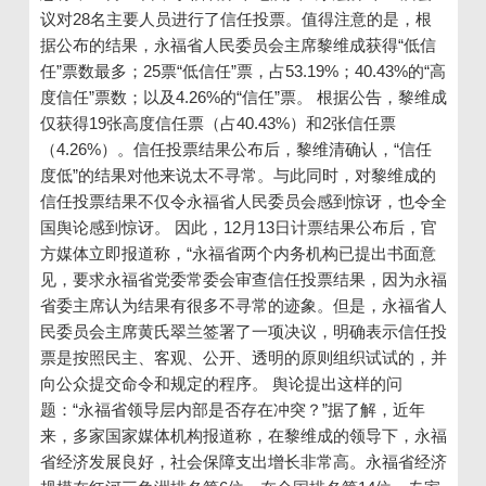
议对28名主要人员进行了信任投票。值得注意的是，根
据公布的结果，永福省人民委员会主席黎维成获得“低信
任”票数最多；25票“低信任”票，占53.19%；40.43%的“高
度信任”票数；以及4.26%的“信任”票。 根据公告，黎维成
仅获得19张高度信任票（占40.43%）和2张信任票
（4.26%）。信任投票结果公布后，黎维清确认，“信任
度低”的结果对他来说太不寻常。与此同时，对黎维成的
信任投票结果不仅令永福省人民委员会感到惊讶，也令全
国舆论感到惊讶。 因此，12月13日计票结果公布后，官
方媒体立即报道称，“永福省两个内务机构已提出书面意
见，要求永福省党委常委会审查信任投票结果，因为永福
省委主席认为结果有很多不寻常的迹象。但是，永福省人
民委员会主席黄氏翠兰签署了一项决议，明确表示信任投
票是按照民主、客观、公开、透明的原则组织试试的，并
向公众提交命令和规定的程序。 舆论提出这样的问
题：“永福省领导层内部是否存在冲突？”据了解，近年
来，多家国家媒体机构报道称，在黎维成的领导下，永福
省经济发展良好，社会保障支出增长非常高。永福省经济