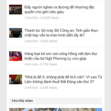
Đẩy người nghèo ra đường để nhường đặc
quyền cho giới siêu giàu
17/06/2026
- 14.528 Views
Thanh lọc bộ máy Bộ Công an: Tinh giản thực
chất hay vẫn là màn trình diễn lấy lệ?
16/06/2026
- 4.942 Views
Hàng loạt trẻ em ven sông Hồng viết tâm thư
khẩn cầu bà Ngô Phương Ly cứu giúp
28/05/2026
- 3.779 Views
“Nhà là để ở, không phải để tích sản”: Vì sao Tô
Lâm không đánh thuế Bất Động sản thứ 2?
24/05/2026
- 2.426 Views
TRUYỀN HÌNH