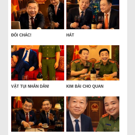
ĐỔI CHÁC!
HÁT
VẶT TỤI NHÂN DÂN!
KIM BÀI CHO QUAN