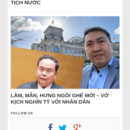
TỊCH NƯỚC
LÂM, MẪN, HƯNG NGỒI GHẾ MỚI – VỞ
KỊCH NGHÌN TỶ VỚI NHÂN DÂN
FOLLOW US