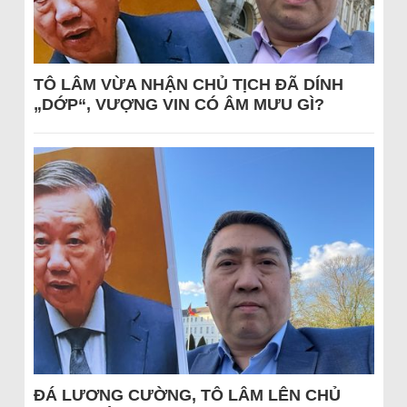
TÔ LÂM VỪA NHẬN CHỦ TỊCH ĐÃ DÍNH
„DỚP“, VƯỢNG VIN CÓ ÂM MƯU GÌ?
ĐÁ LƯƠNG CƯỜNG, TÔ LÂM LÊN CHỦ