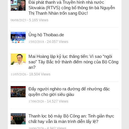
Đài phát thanh và Truyền hình nhà nước
Slovakia (RTVS) công bố thông tin bà Nguyễn
Thị Thanh Nhàn trốn sang Đức!
06/08/2023
- 5.165 Views
Ủng hộ Thoibao.de
15/02/2018
- 24.057 Views
Mai Hoàng lập kỷ lục thăng tiến: Vì sao “ngôi
sao” Tây Bắc trở thành điểm nóng của Bộ Công
an?
11/05/2026
- 18.504 Views
Đẩy người nghèo ra đường để nhường đặc
quyền cho giới siêu giàu
17/06/2026
- 14.527 Views
Thanh lọc bộ máy Bộ Công an: Tinh giản thực
chất hay vẫn là màn trình diễn lấy lệ?
16/06/2026
- 4.942 Views