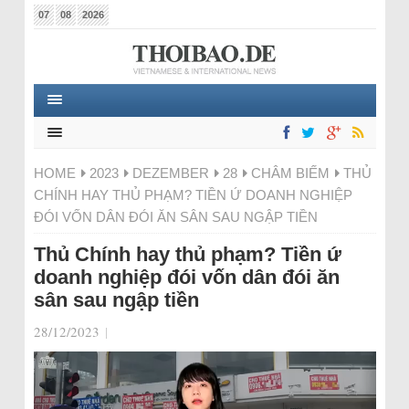
07
08
2026
HOME
2023
DEZEMBER
28
CHÂM BIẾM
THỦ
CHÍNH HAY THỦ PHẠM? TIỀN Ứ DOANH NGHIỆP
ĐÓI VỐN DÂN ĐÓI ĂN SÂN SAU NGẬP TIỀN
Thủ Chính hay thủ phạm? Tiền ứ
doanh nghiệp đói vốn dân đói ăn
sân sau ngập tiền
28/12/2023
|
Video-
Player