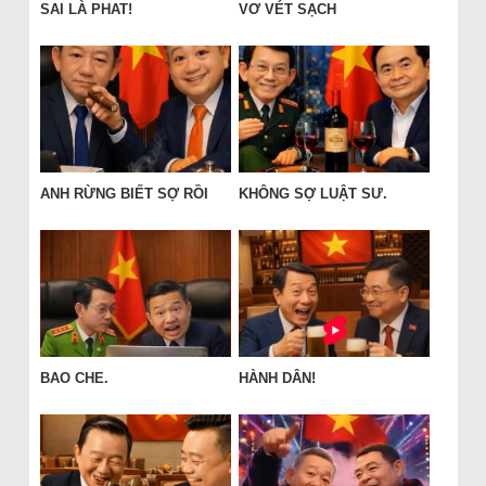
SAI LÀ PHAT!
VƠ VÉT SẠCH
ANH RỪNG BIẾT SỢ RỒI
KHÔNG SỢ LUẬT SƯ.
BAO CHE.
HÀNH DÂN!