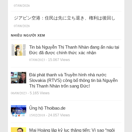
07/08/2026
ジアビン空港：住民は先に立ち退き、権利は後回し
07/08/2026
NHIỀU NGƯỜI XEM
Tin bà Nguyễn Thị Thanh Nhàn đang ẩn náu tại
Đức đã được chính thức xác nhận
07/08/2023
- 15.067 Views
Đài phát thanh và Truyền hình nhà nước
Slovakia (RTVS) công bố thông tin bà Nguyễn
Thị Thanh Nhàn trốn sang Đức!
06/08/2023
- 5.165 Views
Ủng hộ Thoibao.de
15/02/2018
- 24.057 Views
Mai Hoàng lập kỷ lục thăng tiến: Vì sao “ngôi