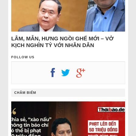
LÂM, MẪN, HƯNG NGỒI GHẾ MỚI – VỞ
KỊCH NGHÌN TỶ VỚI NHÂN DÂN
FOLLOW US
CHÂM BIẾM