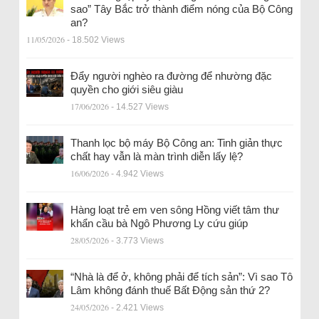
sao” Tây Bắc trở thành điểm nóng của Bộ Công
an?
11/05/2026
- 18.502 Views
Đẩy người nghèo ra đường để nhường đặc
quyền cho giới siêu giàu
17/06/2026
- 14.527 Views
Thanh lọc bộ máy Bộ Công an: Tinh giản thực
chất hay vẫn là màn trình diễn lấy lệ?
16/06/2026
- 4.942 Views
Hàng loạt trẻ em ven sông Hồng viết tâm thư
khẩn cầu bà Ngô Phương Ly cứu giúp
28/05/2026
- 3.773 Views
“Nhà là để ở, không phải để tích sản”: Vì sao Tô
Lâm không đánh thuế Bất Động sản thứ 2?
24/05/2026
- 2.421 Views