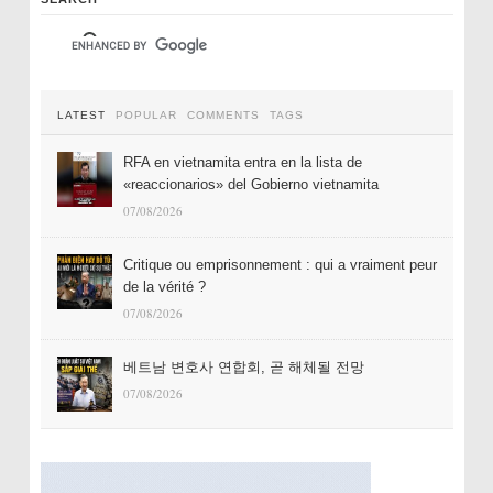
LATEST
POPULAR
COMMENTS
TAGS
RFA en vietnamita entra en la lista de
«reaccionarios» del Gobierno vietnamita
07/08/2026
Critique ou emprisonnement : qui a vraiment peur
de la vérité ?
07/08/2026
베트남 변호사 연합회, 곧 해체될 전망
07/08/2026