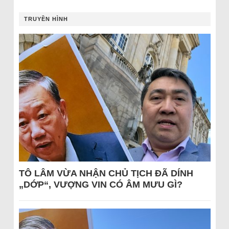
TRUYỀN HÌNH
TÔ LÂM VỪA NHẬN CHỦ TỊCH ĐÃ DÍNH
„DỚP“, VƯỢNG VIN CÓ ÂM MƯU GÌ?