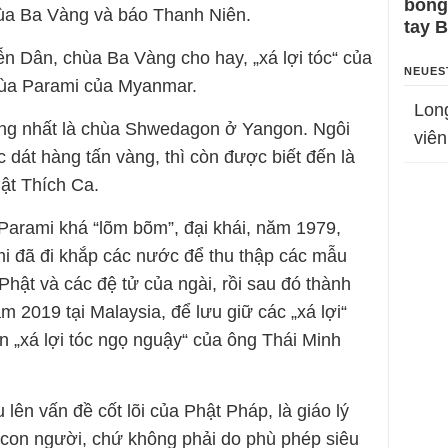
bỗng
chùa Ba Vàng và báo Thanh Niên.
tay 
ễn Dân, chùa Ba Vàng cho hay, „xá lợi tóc“ của
NEUES
hùa Parami của Myanmar.
Lon
ng nhất là chùa Shwedagon ở Yangon. Ngôi
viên
c dát hàng tấn vàng, thì còn được biết đến là
hật Thích Ca.
 Parami khá “lõm bõm”, đại khái, năm 1979,
mi đã đi khắp các nước để thu thập các mẫu
 Phật và các đệ tử của ngài, rồi sau đó thành
m 2019 tại Malaysia, để lưu giữ các „xá lợi“
n „xá lợi tóc ngọ nguậy“ của ông Thái Minh
lên vấn đề cốt lõi của Phật Pháp, là giáo lý
a con người, chứ không phải do phù phép siêu