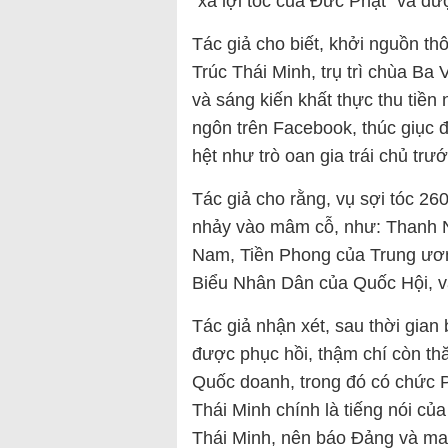
“xá lợi tóc của Đức Phật” và đ
Tác giả cho biết, khởi nguồn th
Trúc Thái Minh, trụ trì chùa Ba V
và sáng kiến khất thực thu tiền
ngôn trên Facebook, thúc giục 
hệt như trò oan gia trái chủ trư
Tác giả cho rằng, vụ sợi tóc 2
nhảy vào mâm cỗ, như: Thanh N
Nam, Tiền Phong của Trung ươ
Biểu Nhân Dân của Quốc Hội, và
Tác giả nhận xét, sau thời gian 
được phục hồi, thậm chí còn th
Quốc doanh, trong đó có chức 
Thái Minh chính là tiếng nói của
Thái Minh, nên báo Đảng và ma 