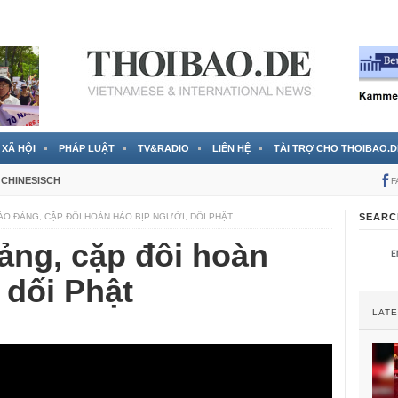
 đã được chính thức xác nhận
3 Jahren ago
XÃ HỘI
PHÁP LUẬT
TV&RADIO
LIÊN HỆ
TÀI TRỢ CHO THOIBAO.D
CHINESISCH
F
ÁO ĐẢNG, CẶP ĐÔI HOÀN HẢO BỊP NGƯỜI, DỐI PHẬT
SEARC
ảng, cặp đôi hoàn
 dối Phật
LAT