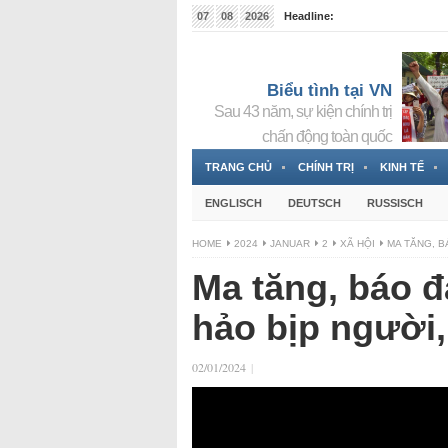
07
08
2026
Headline:
Tin bà Nguyễn Thị Thanh Nhàn đang ẩn náu tại Đức
Biểu tình tại VN
Sau 43 năm, sự kiện chính trị
chấn động toàn quốc
TRANG CHỦ
CHÍNH TRỊ
KINH TẾ
ENGLISCH
DEUTSCH
RUSSISCH
HOME
2024
JANUAR
2
XÃ HỘI
MA TĂNG, B
Ma tăng, báo đ
hảo bịp người,
02/01/2024
|