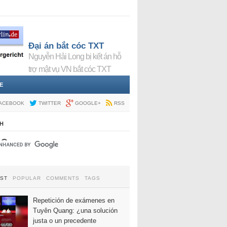
Đại án bắt cóc TXT
Nguyễn Hải Long bị kết án hỗ
trợ mật vụ VN bắt cóc TXT
E
ACEBOOK
TWITTER
GOOGLE+
RSS
H
EST
POPULAR
COMMENTS
TAGS
Repetición de exámenes en
Tuyên Quang: ¿una solución
justa o un precedente