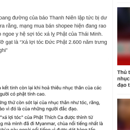
 hoang đường của báo Thanh Niên lập tức bị dư
 ra rằng, mạng mua bán shopee hiện đang rao
o ngoe y hệ sợi tóc xá lỵ Phật của Thái Minh.
ỡ gạt là “Xá lợi tóc Đức Phật 2.600 năm trưng
ghi”
Thủ 
nhục 
đạo 