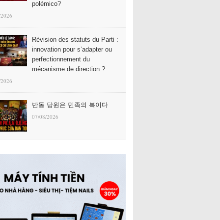
polémico?
/2026
Révision des statuts du Parti :
innovation pour s’adapter ou
perfectionnement du
mécanisme de direction ?
/2026
반동 당원은 민족의 복이다
07/08/2026