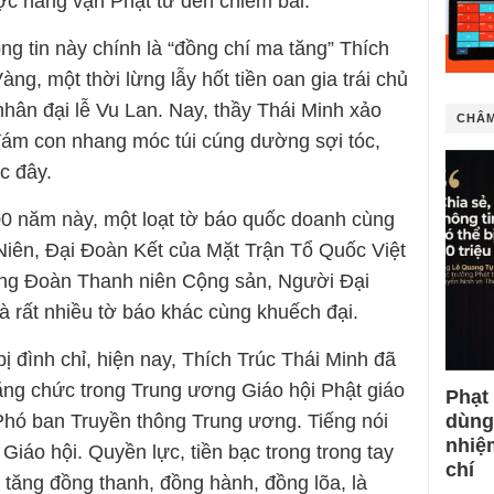
ược hàng vạn Phật tử đến chiêm bái.
ông tin này chính là “đồng chí ma tăng” Thích
àng, một thời lừng lẫy hốt tiền oan gia trái chủ
 nhân đại lễ Vu Lan. Nay, thầy Thái Minh xảo
CHÂM
đám con nhang móc túi cúng dường sợi tóc,
ớc đây.
600 năm này, một loạt tờ báo quốc doanh cùng
iên, Đại Đoàn Kết của Mặt Trận Tổ Quốc Việt
ng Đoàn Thanh niên Cộng sản, Người Đại
 rất nhiều tờ báo khác cùng khuếch đại.
bị đình chỉ, hiện nay, Thích Trúc Thái Minh đã
ăng chức trong Trung ương Giáo hội Phật giáo
Phạt
dùng
Phó ban Truyền thông Trung ương. Tiếng nói
nhiệ
 Giáo hội. Quyền lực, tiền bạc trong trong tay
chí
tăng đồng thanh, đồng hành, đồng lõa, là