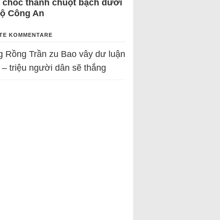
 chốc thành chuột bạch dưới
Bộ Công An
TE KOMMENTARE
g Rồng Trần
zu
Bao vây dư luận
 – triệu người dân sẽ thắng