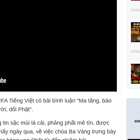
07/08
07/08
FA Tiếng Việt có bài bình luận “Ma tăng, báo
i, dối Phật”.
tin sặc mùi lá cải, phảng phất mê tín, được
mấy ngày qua, về việc chùa Ba Vàng trưng bày