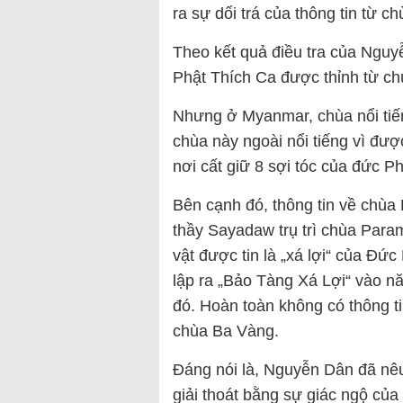
ra sự dối trá của thông tin từ 
Theo kết quả điều tra của Nguy
Phật Thích Ca được thỉnh từ c
Nhưng ở Myanmar, chùa nổi tiế
chùa này ngoài nổi tiếng vì đượ
nơi cất giữ 8 sợi tóc của đức P
Bên cạnh đó, thông tin về chùa
thầy Sayadaw trụ trì chùa Para
vật được tin là „xá lợi“ của Đức
lập ra „Bảo Tàng Xá Lợi“ vào nă
đó. Hoàn toàn không có thông ti
chùa Ba Vàng.
Đáng nói là, Nguyễn Dân đã nêu 
giải thoát bằng sự giác ngộ củ