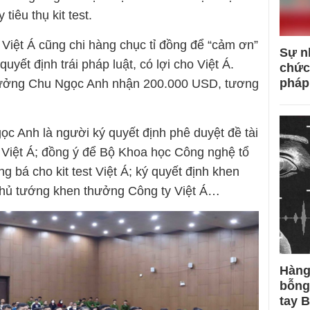
tiêu thụ kit test.
Việt Á cũng chi hàng chục tỉ đồng để “cảm ơn”
Sự n
uyết định trái pháp luật, có lợi cho Việt Á.
chức
pháp
trưởng Chu Ngọc Anh nhận 200.000 USD, tương
ọc Anh là người ký quyết định phê duyệt đề tài
 Việt Á; đồng ý để Bộ Khoa học Công nghệ tổ
 bá cho kit test Việt Á; ký quyết định khen
 Thủ tướng khen thưởng Công ty Việt Á…
Hàng
bỗng
tay 