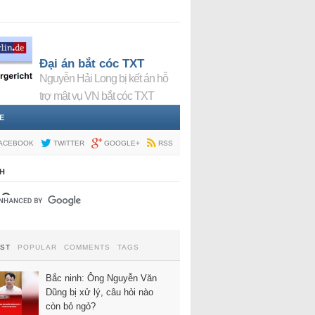
Đại án bắt cóc TXT
Nguyễn Hải Long bị kết án hỗ
trợ mật vụ VN bắt cóc TXT
E
ACEBOOK
TWITTER
GOOGLE+
RSS
H
EST
POPULAR
COMMENTS
TAGS
Bắc ninh: Ông Nguyễn Văn
Dũng bị xử lý, câu hỏi nào
còn bỏ ngỏ?