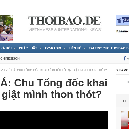
 đã được chính thức xác nhận
3 Jahren ago
XÃ HỘI
PHÁP LUẬT
TV&RADIO
LIÊN HỆ
TÀI TRỢ CHO THOIBAO.D
CHINESISCH
F
 VỤ VIỆT Á: CHU TỔNG ĐỐC KHAI GÌ KHIẾN TÔ ĐẠI GIẬT MÌNH THON THÓT?
SEARC
 Á: Chu Tổng đốc khai
 giật mình thon thót?
LAT