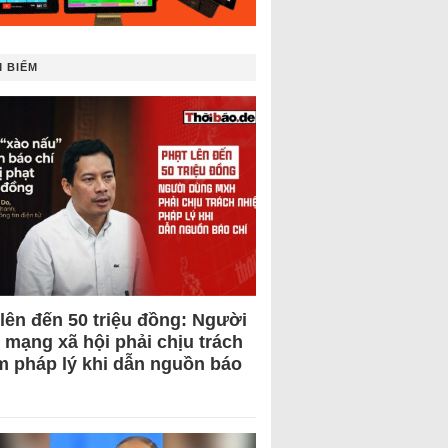
 BIẾM
 lên đến 50 triệu đồng: Người
 mạng xã hội phải chịu trách
m pháp lý khi dẫn nguồn báo