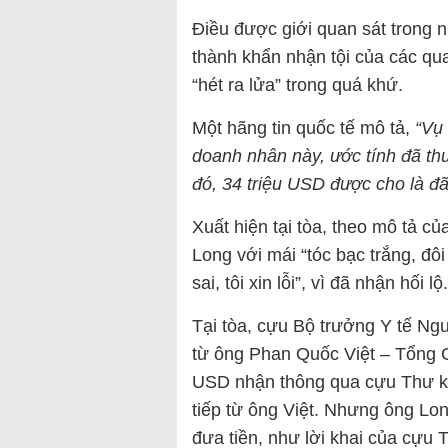
Điều được giới quan sát trong n
thành khẩn nhận tội của các q
“hét ra lửa” trong quá khứ.
Một hãng tin quốc tế mô tả,
“Vụ 
doanh nhân này, ước tính đã th
đó, 34 triệu USD được cho là đã
Xuất hiện tại tòa, theo mô tả 
Long với mái “tóc bạc trắng, đô
sai, tôi xin lỗi”, vì đã nhận hối lộ.
Tại tòa, cựu Bộ trưởng Y tế Ng
từ ông Phan Quốc Việt – Tổng Gi
USD nhận thông qua cựu Thư k
tiếp từ ông Việt. Nhưng ông Lon
đưa tiền, như lời khai của cựu