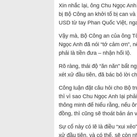
Xin nhắc lại, ông Chu Ngọc An
bị Bộ Công an khởi tố bị can và
USD từ tay Phan Quốc Việt, nga
Vậy mà, Bộ Công an của ông Tô
Ngọc Anh đã nói “tớ cảm ơn”, nê
phải là tiền đưa – nhận hối lộ.
Rõ ràng, thái độ “ăn năn” bất n
xét xử đầu tiên, đã bác bỏ lời c
Công luận đặt câu hỏi cho Bộ t
thì vì sao Chu Ngọc Anh lại ph
thông minh để hiểu rằng, nếu ông
đồng, thì cũng sẽ thoát bản án 
Sự cố này có lẽ là điều “xui xẻ
xử đầu tiên, và có thể, sẽ còn n