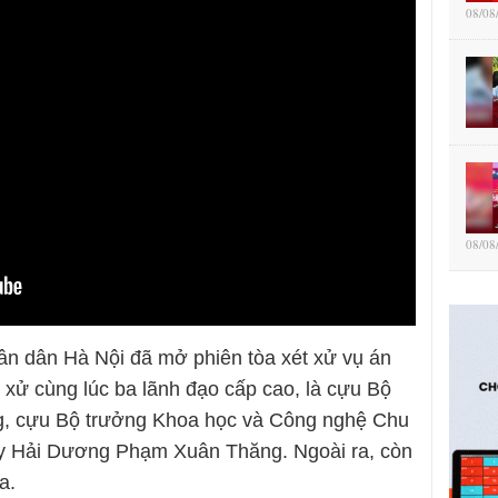
08/08
08/08
ân dân Hà Nội đã mở phiên tòa xét xử vụ án
t xử cùng lúc ba lãnh đạo cấp cao, là cựu Bộ
g, cựu Bộ trưởng Khoa học và Công nghệ Chu
ủy Hải Dương Phạm Xuân Thăng. Ngoài ra, còn
a.