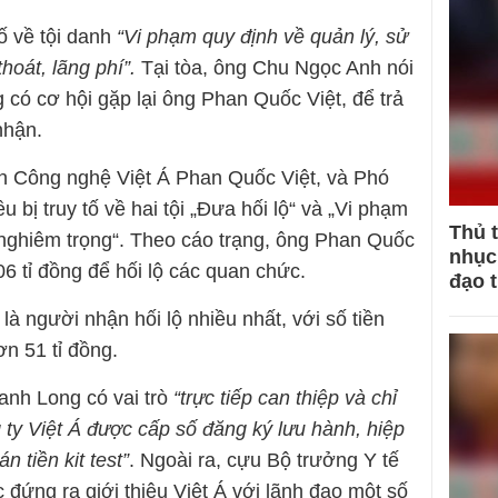
ố về tội danh
“Vi phạm quy định về quản lý, sử
hoát, lãng phí”.
Tại tòa, ông Chu Ngọc Anh nói
g có cơ hội gặp lại ông Phan Quốc Việt, để trả
nhận.
 Công nghệ Việt Á Phan Quốc Việt, và Phó
bị truy tố về hai tội „Đưa hối lộ“ và „Vi phạm
Thủ 
nghiêm trọng“. Theo cáo trạng, ông Phan Quốc
nhục 
06 tỉ đồng để hối lộ các quan chức.
đạo 
 người nhận hối lộ nhiều nhất, với số tiền
n 51 tỉ đồng.
anh Long có vai trò
“
trực tiếp can thiệp và chỉ
ty Việt Á được cấp số đăng ký lưu hành, hiệp
n tiền kit test
”
. Ngoài ra, cựu Bộ trưởng Y tế
đứng ra giới thiệu Việt Á với lãnh đạo một số