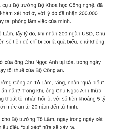
h, cựu Bộ trưởng Bộ Khoa học Công nghệ, đã
 khám xét nơi ở, với lý do đã nhận 200.000
y tại phòng làm việc của mình.
 Lâm, lấy lý do, khi nhận 200 ngàn USD, Chu
n số tiền đó chỉ bị coi là quà biếu, chứ không
gờ của ông Chu Ngọc Anh tại tòa, trong ngày
hạy tội thuê của Bộ Công an.
rưởng Công an Tô Lâm, rằng, nhận “quà biếu”
ải ăn năn? Trong khi, ông Chu Ngọc Anh thừa
 thoát tội nhận hối lộ, với số tiền khoảng 5 tỷ
với mức án từ 20 năm đến tử hình.
o” cho Bộ trưởng Tô Lâm, ngay trong ngày xét
hiều điều “xui xẻo” nữa sẽ xảy ra.