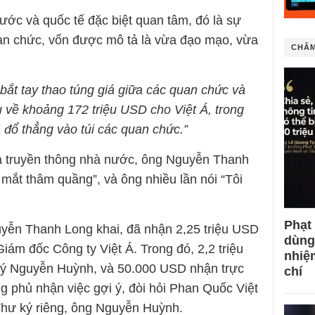
ước và quốc tế đặc biệt quan tâm, đó là sự
uan chức, vốn được mô tả là vừa đạo mạo, vừa
CHÂM
bắt tay thao túng giá giữa các quan chức và
u về khoảng 172 triệu USD cho Việt Á, trong
 đổ thẳng vào túi các quan chức.”
của truyền thông nhà nước, ông Nguyễn Thanh
i mắt thâm quầng”, và ông nhiều lần nói “Tôi
Phạt
uyễn Thanh Long khai, đã nhận 2,25 triệu USD
dùng
ám đốc Công ty Việt Á. Trong đó, 2,2 triệu
nhiệ
ý Nguyễn Huỳnh, và 50.000 USD nhận trực
chí
g phủ nhận việc gợi ý, đòi hỏi Phan Quốc Việt
 Thư ký riêng, ông Nguyễn Huỳnh.