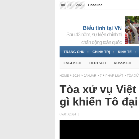
08
08
2026
Headline:
Tin bà Nguyễn Thị Thanh Nhàn đang ẩn náu tại Đức
Biểu tình tại VN
Sau 43 năm, sự kiện chính trị
chấn động toàn quốc
TRANG CHỦ
CHÍNH TRỊ
KINH TẾ
ENGLISCH
DEUTSCH
RUSSISCH
HOME
2024
JANUAR
7
PHÁP LUẬT
TÒA XỬ
Tòa xử vụ Việt
gì khiến Tô đại
07/01/2024
|