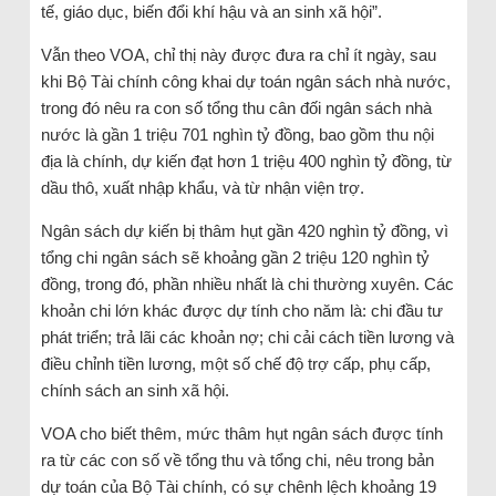
tế, giáo dục, biến đổi khí hậu và an sinh xã hội”.
Vẫn theo VOA, chỉ thị này được đưa ra chỉ ít ngày, sau
khi Bộ Tài chính công khai dự toán ngân sách nhà nước,
trong đó nêu ra con số tổng thu cân đối ngân sách nhà
nước là gần 1 triệu 701 nghìn tỷ đồng, bao gồm thu nội
địa là chính, dự kiến đạt hơn 1 triệu 400 nghìn tỷ đồng, từ
dầu thô, xuất nhập khẩu, và từ nhận viện trợ.
Ngân sách dự kiến bị thâm hụt gần 420 nghìn tỷ đồng, vì
tổng chi ngân sách sẽ khoảng gần 2 triệu 120 nghìn tỷ
đồng, trong đó, phần nhiều nhất là chi thường xuyên. Các
khoản chi lớn khác được dự tính cho năm là: chi đầu tư
phát triển; trả lãi các khoản nợ; chi cải cách tiền lương và
điều chỉnh tiền lương, một số chế độ trợ cấp, phụ cấp,
chính sách an sinh xã hội.
VOA cho biết thêm, mức thâm hụt ngân sách được tính
ra từ các con số về tổng thu và tổng chi, nêu trong bản
dự toán của Bộ Tài chính, có sự chênh lệch khoảng 19