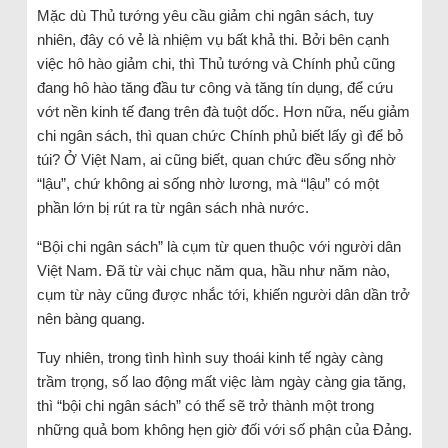
Mặc dù Thủ tướng yêu cầu giảm chi ngân sách, tuy
nhiên, đây có vẻ là nhiệm vụ bất khả thi. Bởi bên cạnh
việc hô hào giảm chi, thì Thủ tướng và Chính phủ cũng
đang hô hào tăng đầu tư công và tăng tín dụng, để cứu
vớt nền kinh tế đang trên đà tuột dốc. Hơn nữa, nếu giảm
chi ngân sách, thì quan chức Chính phủ biết lấy gì để bỏ
túi? Ở Việt Nam, ai cũng biết, quan chức đều sống nhờ
“lậu”, chứ không ai sống nhờ lương, mà “lậu” có một
phần lớn bị rút ra từ ngân sách nhà nước.
“Bội chi ngân sách” là cụm từ quen thuộc với người dân
Việt Nam. Đã từ vài chục năm qua, hầu như năm nào,
cụm từ này cũng được nhắc tới, khiến người dân dần trở
nên bàng quang.
Tuy nhiên, trong tình hình suy thoái kinh tế ngày càng
trầm trọng, số lao động mất việc làm ngày càng gia tăng,
thì “bội chi ngân sách” có thể sẽ trở thành một trong
những quả bom không hẹn giờ đối với số phận của Đảng.