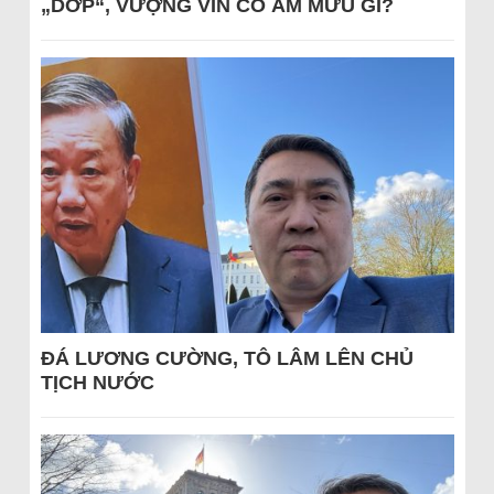
„DỚP“, VƯỢNG VIN CÓ ÂM MƯU GÌ?
ĐÁ LƯƠNG CƯỜNG, TÔ LÂM LÊN CHỦ
TỊCH NƯỚC