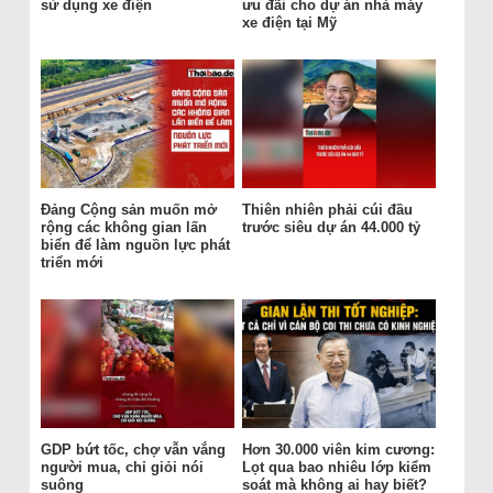
sử dụng xe điện
ưu đãi cho dự án nhà máy
xe điện tại Mỹ
Đảng Cộng sản muốn mở
Thiên nhiên phải cúi đầu
rộng các không gian lấn
trước siêu dự án 44.000 tỷ
biển để làm nguồn lực phát
triển mới
GDP bứt tốc, chợ vẫn vắng
Hơn 30.000 viên kim cương:
người mua, chỉ giỏi nói
Lọt qua bao nhiêu lớp kiểm
suông
soát mà không ai hay biết?