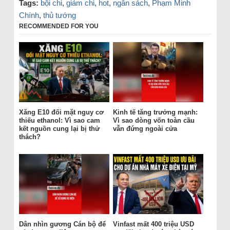
Tags:
bội chi
,
giảm chi
,
hot
,
ngân sách
,
Phạm Minh
Chính
,
thủ tướng
RECOMMENDED FOR YOU
Xăng E10 đối mặt nguy cơ
Kinh tế tăng trưởng mạnh:
thiếu ethanol: Vì sao cam
Vì sao dòng vốn toàn cầu
kết nguồn cung lại bị thử
vẫn đứng ngoài cửa
thách?
Dân nhìn gương Cán bộ để
Vinfast mất 400 triệu USD