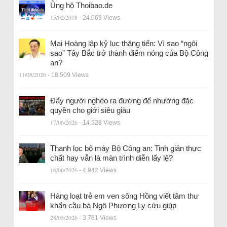
Ủng hộ Thoibao.de
15/02/2018
- 24.069 Views
Mai Hoàng lập kỷ lục thăng tiến: Vì sao “ngôi
sao” Tây Bắc trở thành điểm nóng của Bộ Công
an?
11/05/2026
- 18.509 Views
Đẩy người nghèo ra đường để nhường đặc
quyền cho giới siêu giàu
17/06/2026
- 14.528 Views
Thanh lọc bộ máy Bộ Công an: Tinh giản thực
chất hay vẫn là màn trình diễn lấy lệ?
16/06/2026
- 4.942 Views
Hàng loạt trẻ em ven sông Hồng viết tâm thư
khẩn cầu bà Ngô Phương Ly cứu giúp
28/05/2026
- 3.781 Views