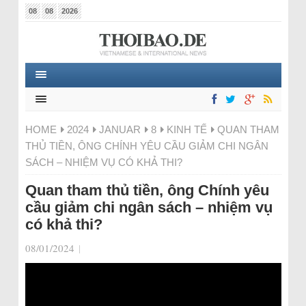
08
08
2026
HOME
2024
JANUAR
8
KINH TẾ
QUAN THAM
THỦ TIỀN, ÔNG CHÍNH YÊU CẦU GIẢM CHI NGÂN
SÁCH – NHIỆM VỤ CÓ KHẢ THI?
Quan tham thủ tiền, ông Chính yêu
cầu giảm chi ngân sách – nhiệm vụ
có khả thi?
08/01/2024
|