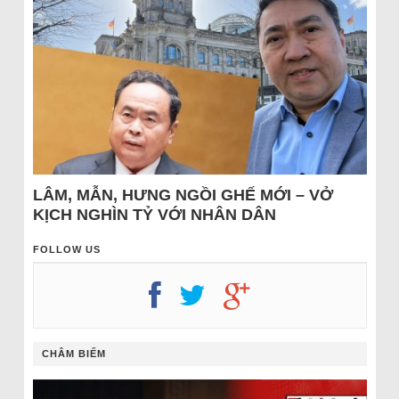
LÂM, MẪN, HƯNG NGỒI GHẾ MỚI – VỞ
KỊCH NGHÌN TỶ VỚI NHÂN DÂN
FOLLOW US
CHÂM BIẾM