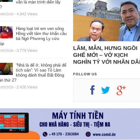
vẫn là màn trình diễn lấy
ệ?
/06/2026
- 4.942 Views
Hàng loạt trẻ em ven sông
Hồng viết tâm thư khẩn cầu
bà Ngô Phương Ly cứu
iúp
LÂM, MẪN, HƯNG NGỒI
/05/2026
- 3.779 Views
GHẾ MỚI – VỞ KỊCH
NGHÌN TỶ VỚI NHÂN DÂ
“Nhà là để ở, không phải để
tích sản”: Vì sao Tô Lâm
FOLLOW US
không đánh thuế Bất Động
ản thứ 2?
/05/2026
- 2.426 Views