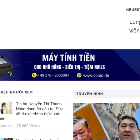
NEUES
Lon
viên
HIỀU NGƯỜI XEM
TRUYỀN HÌNH
Tin bà Nguyễn Thị Thanh
Nhàn đang ẩn náu tại Đức
đã được chính thức xác
hận
/08/2023
- 15.069 Views