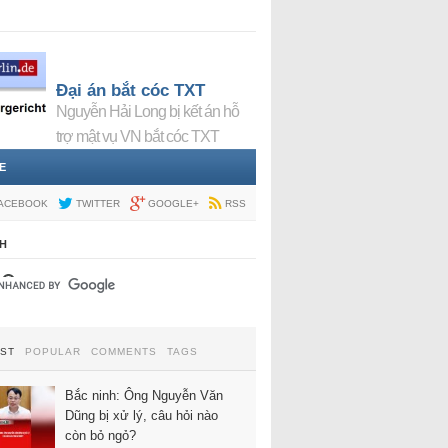
Đại án bắt cóc TXT
Nguyễn Hải Long bị kết án hỗ
trợ mật vụ VN bắt cóc TXT
E
ACEBOOK
TWITTER
GOOGLE+
RSS
H
EST
POPULAR
COMMENTS
TAGS
Bắc ninh: Ông Nguyễn Văn
Dũng bị xử lý, câu hỏi nào
còn bỏ ngỏ?