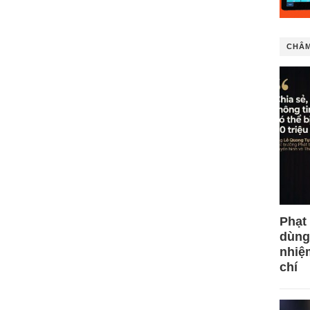
CHÂM
Phạt
dùng
nhiệ
chí