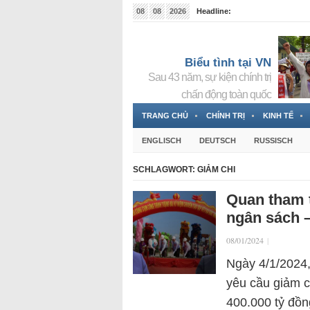
08
08
2026
Headline:
Tin bà Nguyễn Thị Thanh Nhàn đang ẩn náu tại Đức
Biểu tình tại VN
Sau 43 năm, sự kiện chính trị
chấn động toàn quốc
TRANG CHỦ
CHÍNH TRỊ
KINH TẾ
ENGLISCH
DEUTSCH
RUSSISCH
SCHLAGWORT:
GIẢM CHI
Quan tham t
ngân sách –
08/01/2024
|
Ngày 4/1/2024,
yêu cầu giảm c
400.000 tỷ đồn