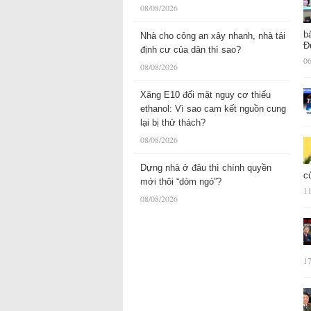
08/08/2026
b
Nhà cho công an xây nhanh, nhà tái
Đ
định cư của dân thì sao?
06
08/08/2026
Xăng E10 đối mặt nguy cơ thiếu
ethanol: Vì sao cam kết nguồn cung
lại bị thử thách?
08/08/2026
Dựng nhà ở đâu thì chính quyền
c
mới thôi “dòm ngó”?
11
08/08/2026
17