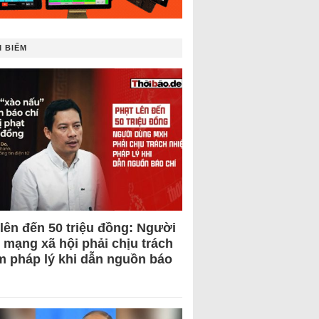
 BIẾM
 lên đến 50 triệu đồng: Người
 mạng xã hội phải chịu trách
m pháp lý khi dẫn nguồn báo