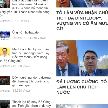
Đài phát thanh và Truyền
hình nhà nước Slovakia
(RTVS) công bố thông tin
à Nguyễn Thị Thanh Nhàn trốn sang
TÔ LÂM VỪA NHẬN CHỦ
ức!
TỊCH ĐÃ DÍNH „DỚP“,
/08/2023
- 5.165 Views
VƯỢNG VIN CÓ ÂM MƯ
GÌ?
Ủng hộ Thoibao.de
15/02/2018
- 24.066 Views
Mai Hoàng lập kỷ lục thăng
tiến: Vì sao “ngôi sao” Tây
Bắc trở thành điểm nóng
ủa Bộ Công an?
/05/2026
- 18.508 Views
Đẩy người nghèo ra đường
ĐÁ LƯƠNG CƯỜNG, TÔ
để nhường đặc quyền cho
giới siêu giàu
LÂM LÊN CHỦ TỊCH
/06/2026
- 14.528 Views
NƯỚC
Thanh lọc bộ máy Bộ Công
an: Tinh giản thực chất hay