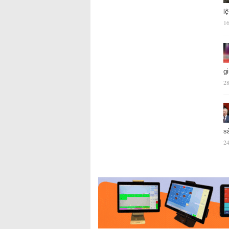
l
16
g
28
s
24