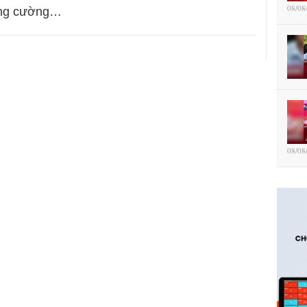
08/08
ăng cường…
08/08