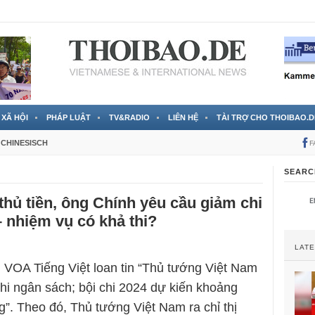
 đã được chính thức xác nhận
3 Jahren ago
XÃ HỘI
PHÁP LUẬT
TV&RADIO
LIÊN HỆ
TÀI TRỢ CHO THOIBAO.D
CHINESISCH
F
SEARC
hủ tiền, ông Chính yêu cầu giảm chi
 nhiệm vụ có khả thi?
LAT
 VOA Tiếng Việt loan tin “Thủ tướng Việt Nam
hi ngân sách; bội chi 2024 dự kiến khoảng
g”. Theo đó, Thủ tướng Việt Nam ra chỉ thị