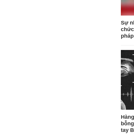
Sự n
chức
pháp
Hàng
bỗng
tay 