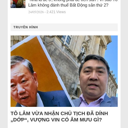
Lâm không đánh thuế Bất Động sản thứ 2?
24/05/2026
- 2.421 Views
TRUYỀN HÌNH
TÔ LÂM VỪA NHẬN CHỦ TỊCH ĐÃ DÍNH
„DỚP“, VƯỢNG VIN CÓ ÂM MƯU GÌ?