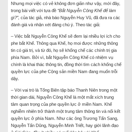
Nhưng mọi việc có vẻ không đơn giản như vậy, mới đây,
trong bài viết với tựa đề
“
Bắt Nguyễn Công Khế để làm
gì?
”,
của tác giả, nhà báo Nguyễn Huy Vũ, đã đưa ra các
đánh giá và nhận xét đáng chú ý. Theo tác giả:
– Việc bắt Nguyễn Công Khế sẽ đem lại nhiều lợi ích cho
phe bắt Khế. Thông qua Khế, họ moi được những thông
tin có giá trị, và từ đó, họ sẽ khống chế các chính trị gia
phía Nam. Bởi vì, bắt Nguyễn Công Khế có nhiệm vụ
chính là khai thác thông tin, đồng thời tìm cách khống chế
quyền lực của phe Cộng sản miền Nam đang muốn trỗi
dậy.
– Với vai trò là Tổng Biên tập báo Thanh Niên trong một
thời gian dài, Nguyễn Công Khế là một mắt xích trung
tâm quan trọng của phe quyền lực ở miền Nam. Khế
nghiễm nhiên trở thành một trung tâm thông tin và nối kết
quyền lực ở phía Nam. Như các ông Trương Tấn Sang,
Nguyễn Tấn Dũng, Nguyễn Minh Triết, hay giới lãnh đạo