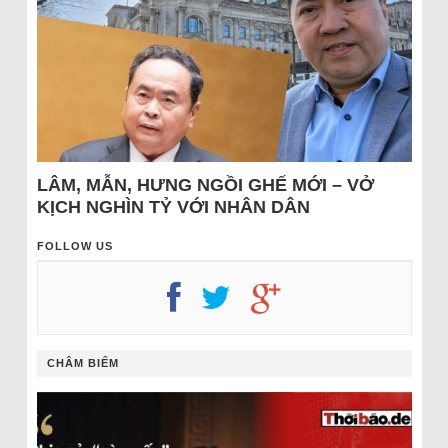
LÂM, MẪN, HƯNG NGỒI GHẾ MỚI – VỞ
KỊCH NGHÌN TỶ VỚI NHÂN DÂN
FOLLOW US
CHÂM BIẾM