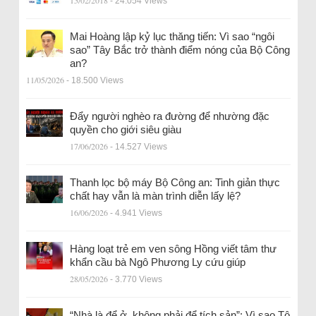
- 24.054 Views
Mai Hoàng lập kỷ lục thăng tiến: Vì sao “ngôi
sao” Tây Bắc trở thành điểm nóng của Bộ Công
an?
11/05/2026
- 18.500 Views
Đẩy người nghèo ra đường để nhường đặc
quyền cho giới siêu giàu
17/06/2026
- 14.527 Views
Thanh lọc bộ máy Bộ Công an: Tinh giản thực
chất hay vẫn là màn trình diễn lấy lệ?
16/06/2026
- 4.941 Views
Hàng loạt trẻ em ven sông Hồng viết tâm thư
khẩn cầu bà Ngô Phương Ly cứu giúp
28/05/2026
- 3.770 Views
“Nhà là để ở, không phải để tích sản”: Vì sao Tô