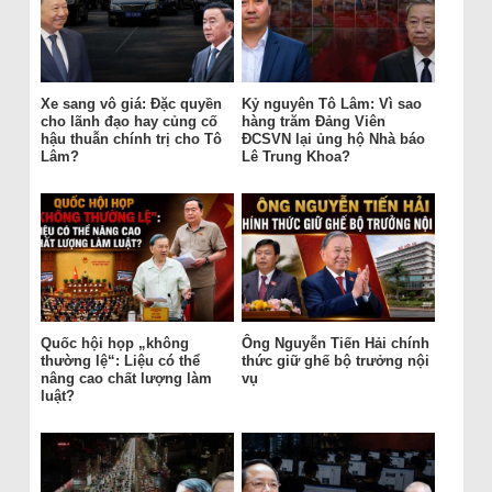
Xe sang vô giá: Đặc quyền
Kỷ nguyên Tô Lâm: Vì sao
cho lãnh đạo hay củng cố
hàng trăm Đảng Viên
hậu thuẫn chính trị cho Tô
ĐCSVN lại ủng hộ Nhà báo
Lâm?
Lê Trung Khoa?
Quốc hội họp „không
Ông Nguyễn Tiến Hải chính
thường lệ“: Liệu có thể
thức giữ ghế bộ trưởng nội
nâng cao chất lượng làm
vụ
luật?