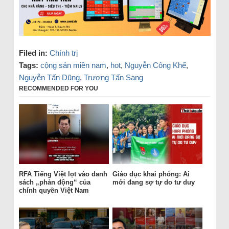
Filed in:
Chính trị
Tags:
cộng sản miền nam
,
hot
,
Nguyễn Công Khế
,
Nguyễn Tấn Dũng
,
Trương Tấn Sang
RECOMMENDED FOR YOU
RFA Tiếng Việt lọt vào danh
Giáo dục khai phóng: Ai
sách „phản động“ của
mới đang sợ tự do tư duy
chính quyền Việt Nam