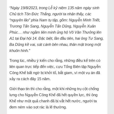
“Ngày 19/8/2023, trong Lễ kỷ niệm 135 năm ngày sinh
Chủ tịch Tôn Đức Thắng, người ta nhận thấy, các
“nguyên lão” phía Nam tụ tập, gồm: Nguyễn Minh Triết,
Trương Tấn Sang, Nguyễn Tấn Dũng, Nguyễn Xuân
Phúc… như ngầm liên minh ủng hộ Võ Văn Thưởng lên
A1 tại Đại hội 14. Đặc biệt, lần đầu tiên, hai ông Tư Sang,
Ba Dũng kề vai, sát cánh bên nhau, thân mật trong một
khuôn hình.”
Trong lúc, nhiều ý kiến cho rằng, những điều kể trên có
liên quan trực tiếp đến việc, cựu Tổng Biên tập Nguyễn
Công Khế bất ngờ bị khởi tố, bắt giam, vì một vụ án đã
xảy ra cách đây 15 năm.
Giới thạo tin thì cho rằng, một khi những trụ cột chống
lưng cho Nguyễn Công Khế đã hết quyền lực, thì ông
Khế như một quả chanh đã bị vắt hết nước, người ta
đem ném vào sọt rác là lẽ thường.