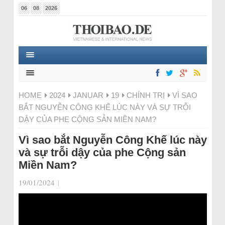
06
08
2026
HOME
2024
JANUAR
19
CHÍNH TRỊ
VÌ SAO
BẮT NGUYỄN CÔNG KHẾ LÚC NÀY VÀ SỰ TRỖI
DẬY CỦA PHE CỘNG SẢN MIỀN NAM?
Vì sao bắt Nguyễn Công Khế lúc này
và sự trỗi dậy của phe Cộng sản
Miền Nam?
19/01/2024
|