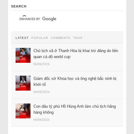
SEARCH
LATEST
POPULAR
COMMENTS
TAGS
Chủ tịch xã ở Thanh Hóa bị khai trừ đảng do liên
quan cá độ world cup
06/08/2026
Giám đốc sở Khoa học và ông nghệ bắc ninh bị
khởi tố
06/08/2026
Con dâu tỷ phú Hồ Hùng Anh làm chủ tịch hãng
hàng không
06/08/2026