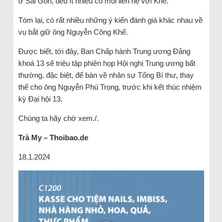
ở Sài Gòn, đều ít nhiều có mối liên hệ với Khế.
Tóm lại, có rất nhiều những ý kiến đánh giá khác nhau về
vụ bắt giữ ông Nguyễn Công Khế.
Được biết, tới đây, Ban Chấp hành Trung ương Đảng
khoá 13 sẽ triệu tập phiên họp Hội nghị Trung ương bất
thường, đặc biệt, để bàn về nhân sự Tổng Bí thư, thay
thế cho ông Nguyễn Phú Trọng, trước khi kết thúc nhiệm
kỳ Đại hội 13.
Chúng ta hãy chờ xem./.
Trà
My
– Thoibao.de
18.1.2024