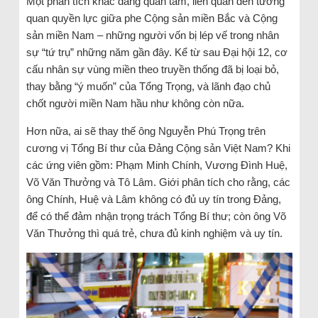
Một phân tích khác đáng quan tâm, liên quan đến tương
quan quyền lực giữa phe Cộng sản miền Bắc và Cộng
sản miền Nam – những người vốn bị lép vế trong nhân
sự “tứ trụ” những năm gần đây. Kể từ sau Đại hội 12, cơ
cấu nhân sự vùng miền theo truyền thống đã bị loại bỏ,
thay bằng “ý muốn” của Tổng Trọng, và lãnh đạo chủ
chốt người miền Nam hầu như không còn nữa.
Hơn nữa, ai sẽ thay thế ông Nguyễn Phú Trọng trên
cương vị Tổng Bí thư của Đảng Cộng sản Việt Nam? Khi
các ứng viên gồm: Phạm Minh Chính, Vương Đình Huệ,
Võ Văn Thưởng và Tô Lâm. Giới phân tích cho rằng, các
ông Chính, Huệ và Lâm không có đủ uy tín trong Đảng,
để có thể đảm nhận trọng trách Tổng Bí thư; còn ông Võ
Văn Thưởng thì quá trẻ, chưa đủ kinh nghiệm và uy tín.