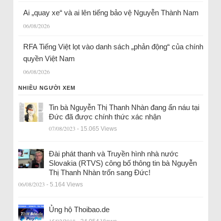
Ai „quay xe“ và ai lên tiếng bảo vệ Nguyễn Thành Nam
06/08/2026
RFA Tiếng Việt lọt vào danh sách „phản động“ của chính
quyền Việt Nam
06/08/2026
NHIỀU NGƯỜI XEM
Tin bà Nguyễn Thị Thanh Nhàn đang ẩn náu tại
Đức đã được chính thức xác nhận
07/08/2023
- 15.065 Views
Đài phát thanh và Truyền hình nhà nước
Slovakia (RTVS) công bố thông tin bà Nguyễn
Thị Thanh Nhàn trốn sang Đức!
06/08/2023
- 5.164 Views
Ủng hộ Thoibao.de
15/02/2018