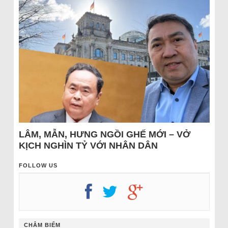
LÂM, MẪN, HƯNG NGỒI GHẾ MỚI – VỞ
KỊCH NGHÌN TỶ VỚI NHÂN DÂN
FOLLOW US
CHÂM BIẾM