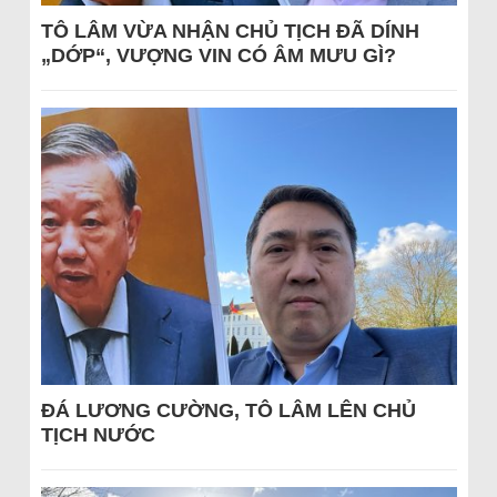
TÔ LÂM VỪA NHẬN CHỦ TỊCH ĐÃ DÍNH
„DỚP“, VƯỢNG VIN CÓ ÂM MƯU GÌ?
ĐÁ LƯƠNG CƯỜNG, TÔ LÂM LÊN CHỦ
TỊCH NƯỚC