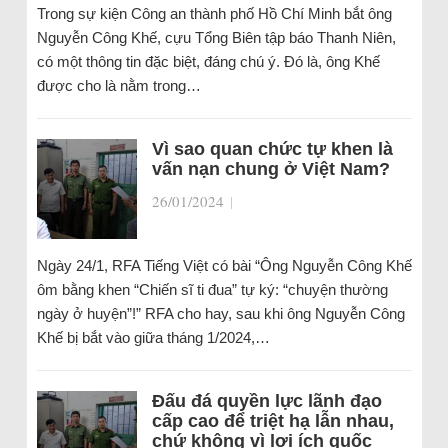
Trong sự kiện Công an thành phố Hồ Chí Minh bắt ông
Nguyễn Công Khế, cựu Tổng Biên tập báo Thanh Niên,
có một thông tin đặc biệt, đáng chú ý. Đó là, ông Khế
được cho là nằm trong…
Vì sao quan chức tự khen là
vấn nạn chung ở Việt Nam?
26/01/2024
|
Ngày 24/1, RFA Tiếng Việt có bài “Ông Nguyễn Công Khế
ôm bằng khen “Chiến sĩ ti đua” tự ký: “chuyện thường
ngày ở huyện”!” RFA cho hay, sau khi ông Nguyễn Công
Khế bị bắt vào giữa tháng 1/2024,…
Đấu đá quyền lực lãnh đạo
cấp cao để triệt hạ lẫn nhau,
chứ không vì lợi ích quốc