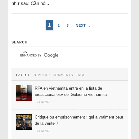
như sau: Cần nói…
1
2
3
NEXT →
SEARCH
LATEST
POPULAR
COMMENTS
TAGS
RFA en vietnamita entra en la lista de
«reaccionarios» del Gobierno vietnamita
07/08/2026
Critique ou emprisonnement : qui a vraiment peur
de la vérité ?
07/08/2026