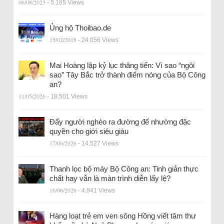
06/08/2023
- 5.165 Views
Ủng hộ Thoibao.de
15/02/2018
- 24.056 Views
Mai Hoàng lập kỷ lục thăng tiến: Vì sao “ngôi
sao” Tây Bắc trở thành điểm nóng của Bộ Công
an?
11/05/2026
- 18.501 Views
Đẩy người nghèo ra đường để nhường đặc
quyền cho giới siêu giàu
17/06/2026
- 14.527 Views
Thanh lọc bộ máy Bộ Công an: Tinh giản thực
chất hay vẫn là màn trình diễn lấy lệ?
16/06/2026
- 4.941 Views
Hàng loạt trẻ em ven sông Hồng viết tâm thư