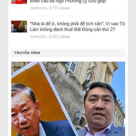
khẩn cầu bà Ngô Phương Ly cứu giúp
28/05/2026
- 3.773 Views
“Nhà là để ở, không phải để tích sản”: Vì sao Tô
Lâm không đánh thuế Bất Động sản thứ 2?
24/05/2026
- 2.421 Views
TRUYỀN HÌNH