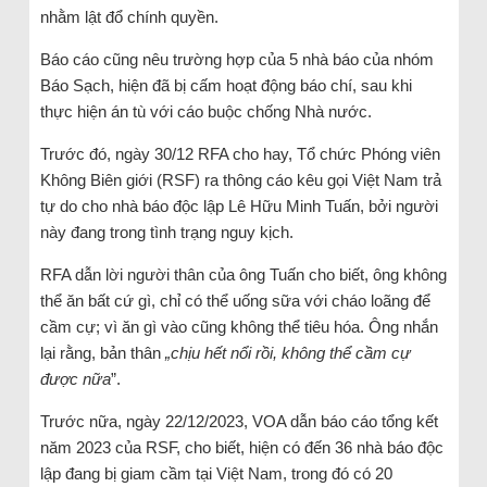
nhằm lật đổ chính quyền.
Báo cáo cũng nêu trường hợp của 5 nhà báo của nhóm
Báo Sạch, hiện đã bị cấm hoạt động báo chí, sau khi
thực hiện án tù với cáo buộc chống Nhà nước.
Trước đó, ngày 30/12 RFA cho hay, Tổ chức Phóng viên
Không Biên giới (RSF) ra thông cáo kêu gọi Việt Nam trả
tự do cho nhà báo độc lập Lê Hữu Minh Tuấn, bởi người
này đang trong tình trạng nguy kịch.
RFA dẫn lời người thân của ông Tuấn cho biết, ông không
thể ăn bất cứ gì, chỉ có thể uống sữa với cháo loãng để
cầm cự; vì ăn gì vào cũng không thể tiêu hóa. Ông nhắn
lại rằng, bản thân
„chịu hết nổi rồi, không thể cầm cự
được nữa
”.
Trước nữa, ngày 22/12/2023, VOA dẫn báo cáo tổng kết
năm 2023 của RSF, cho biết, hiện có đến 36 nhà báo độc
lập đang bị giam cầm tại Việt Nam, trong đó có 20