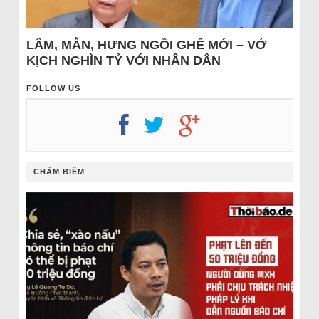
LÂM, MẪN, HƯNG NGỒI GHẾ MỚI – VỞ
KỊCH NGHÌN TỶ VỚI NHÂN DÂN
FOLLOW US
CHÂM BIẾM