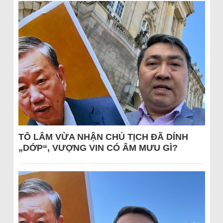
TÔ LÂM VỪA NHẬN CHỦ TỊCH ĐÃ DÍNH
„DỚP“, VƯỢNG VIN CÓ ÂM MƯU GÌ?