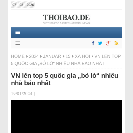
07
08
2026
HOME
2024
JANUAR
19
XÃ HỘI
VN LÊN TOP
5 QUỐC GIA „BỎ LÒ“ NHIỀU NHÀ BÁO NHẤT
VN lên top 5 quốc gia „bỏ lò“ nhiều
nhà báo nhất
19/01/2024
|