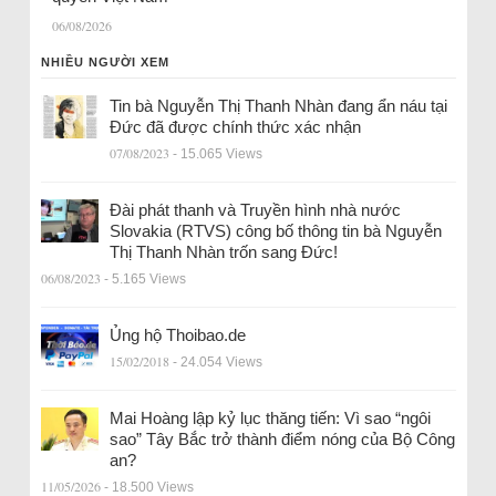
06/08/2026
NHIỀU NGƯỜI XEM
Tin bà Nguyễn Thị Thanh Nhàn đang ẩn náu tại
Đức đã được chính thức xác nhận
07/08/2023
- 15.065 Views
Đài phát thanh và Truyền hình nhà nước
Slovakia (RTVS) công bố thông tin bà Nguyễn
Thị Thanh Nhàn trốn sang Đức!
06/08/2023
- 5.165 Views
Ủng hộ Thoibao.de
15/02/2018
- 24.054 Views
Mai Hoàng lập kỷ lục thăng tiến: Vì sao “ngôi
sao” Tây Bắc trở thành điểm nóng của Bộ Công
an?
11/05/2026
- 18.500 Views