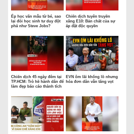
Ép học văn mẫu từ bé, sao
Chiến dịch tuyên truyền
lại đòi học sinh tư duy đột
xăng E10: Bản chất của sự
phá như Steve Jobs?
áp đặt độc quyền
Chiến dịch 45 ngày đêm tại
EVN ôm lãi khổng lồ nhưng
TP.HCM: Trò hề hành dân để
hóa đơn dân vẫn tăng vọt
làm đẹp báo cáo thành tích