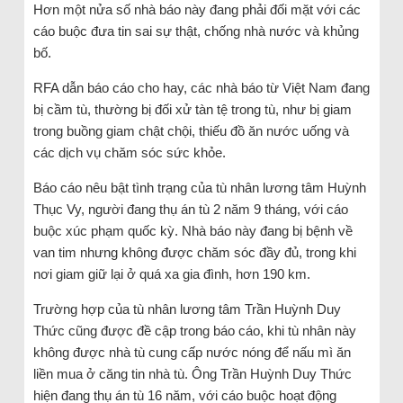
Hơn một nửa số nhà báo này đang phải đối mặt với các
cáo buộc đưa tin sai sự thật, chống nhà nước và khủng
bố.
RFA dẫn báo cáo cho hay, các nhà báo từ Việt Nam đang
bị cầm tù, thường bị đối xử tàn tệ trong tù, như bị giam
trong buồng giam chật chội, thiếu đồ ăn nước uống và
các dịch vụ chăm sóc sức khỏe.
Báo cáo nêu bật tình trạng của tù nhân lương tâm Huỳnh
Thục Vy, người đang thụ án tù 2 năm 9 tháng, với cáo
buộc xúc phạm quốc kỳ. Nhà báo này đang bị bệnh về
van tim nhưng không được chăm sóc đầy đủ, trong khi
nơi giam giữ lại ở quá xa gia đình, hơn 190 km.
Trường hợp của tù nhân lương tâm Trần Huỳnh Duy
Thức cũng được đề cập trong báo cáo, khi tù nhân này
không được nhà tù cung cấp nước nóng để nấu mì ăn
liền mua ở căng tin nhà tù. Ông Trần Huỳnh Duy Thức
hiện đang thụ án tù 16 năm, với cáo buộc hoạt động