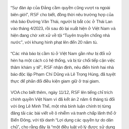
“Sự đàn áp của Đảng cầm quyền cũng vượt ra ngoài
biên giới”, RSF cho biết, đồng thời nêu trường hợp của
nhà báo Đường Văn Thái, người bị bắt cóc ở Thái Lan
vào tháng 4/2023, rồi sau đó lại xuất hiện ở Việt Nam và
hiện đang chờ xét xử về tội “Tuyên truyền chống nhà
nước”, với khung hình phạt lên đến 20 năm tù.
“Các nhà báo bị cầm tù ở Việt Nam gần như bị đối xử
hèn hạ một cách có hệ thống, và bị từ chối tiếp cận việc
thăm khám y tế”, RSF nhận định, nêu điển hình hai nhà
báo độc lập Phạm Chí Dũng và Lê Trọng Hùng, đã tuyệt
thực để phản đối điều kiện giam giữ ở trại giam.
VOA cho biết thêm, ngày 11/12, RSF lên tiếng chỉ trích
chính quyền Việt Nam vì đã kết án 2 năm 6 tháng tù đối
với ông Lê Minh Thể, một nhà bình luận chính trị từng
đăng tải các bài viết về ô nhiễm và tranh chấp lãnh thổ ở
Biển Đông, với tội danh “Lợi dụng các quyền tự do dân
chủ”, cho rằng đây là “một điều luật vô lý được sử dụng