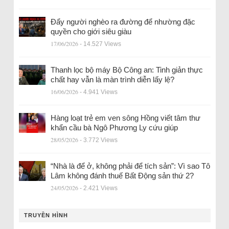
Đẩy người nghèo ra đường để nhường đặc
quyền cho giới siêu giàu
17/06/2026
- 14.527 Views
Thanh lọc bộ máy Bộ Công an: Tinh giản thực
chất hay vẫn là màn trình diễn lấy lệ?
16/06/2026
- 4.941 Views
Hàng loạt trẻ em ven sông Hồng viết tâm thư
khẩn cầu bà Ngô Phương Ly cứu giúp
28/05/2026
- 3.772 Views
“Nhà là để ở, không phải để tích sản”: Vì sao Tô
Lâm không đánh thuế Bất Động sản thứ 2?
24/05/2026
- 2.421 Views
TRUYỀN HÌNH