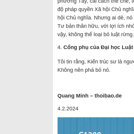
phương Tây, cải cách thể chế, 
độ pháp quyền Xã hội Chủ nghĩa
hội Chủ nghĩa. Nhưng ai dè, nó 
Tư bản thân hữu, với lợi ích nh
vậy, không thể loại bỏ luật rừng.
Cổng phụ của Đại học Luật
Tôi tin rằng, Kiến trúc sư là ng
Không nên phá bỏ nó.
Quang Minh – thoibao.de
4.2.2024