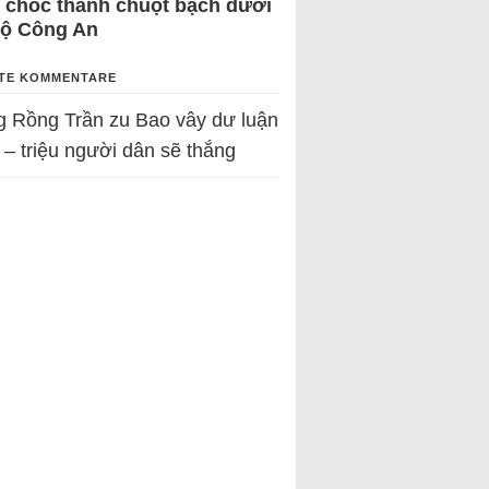
 chốc thành chuột bạch dưới
Bộ Công An
TE KOMMENTARE
g Rồng Trần
zu
Bao vây dư luận
 – triệu người dân sẽ thắng