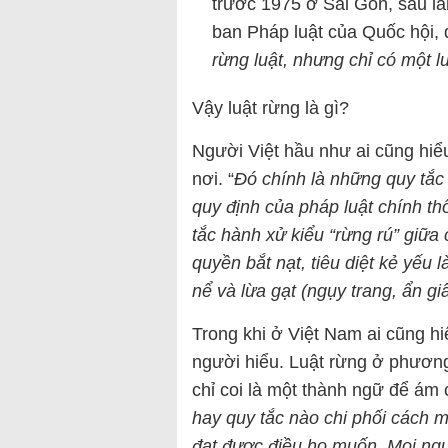
trước 1975 ở Sài Gòn, sau là
ban Pháp luật của Quốc hội, đ
rừng luật, nhưng chỉ có một l
Vậy luật rừng là gì?
Người Việt hầu như ai cũng hiểu 
nơi. “
Đó chính là những quy tắc
quy định của pháp luật chính th
tắc hành xử kiểu “rừng rú” giữa 
quyền bắt nạt, tiêu diệt kẻ yếu 
nể và lừa gạt (ngụy trang, ẩn gi
Trong khi ở Việt Nam ai cũng hiể
người hiểu. Luật rừng ở phương
chỉ coi là một thành ngữ để ám c
hay quy tắc nào chi phối cách 
đạt được điều họ muốn. Mọi ngư