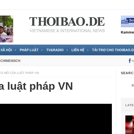
 đã được chính thức xác nhận
3 Jahren ago
XÃ HỘI
PHÁP LUẬT
TV&RADIO
LIÊN HỆ
TÀI TRỢ CHO THOIBAO.D
CHINESISCH
F
O MÓ CỦA LUẬT PHÁP VN
SEARC
 luật pháp VN
LAT