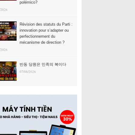
polémico?
/2026
Révision des statuts du Parti :
innovation pour s’adapter ou
perfectionnement du
mécanisme de direction ?
/2026
반동 당원은 민족의 복이다
07/08/2026