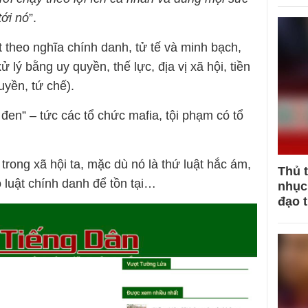
ới nó
”.
t theo nghĩa chính danh, tử tế và minh bạch,
lý bằng uy quyền, thế lực, địa vị xã hội, tiền
uyền, tứ chế).
i đen” – tức các tổ chức mafia, tội phạm có tổ
n trong xã hội ta, mặc dù nó là thứ luật hắc ám,
Thủ 
 luật chính danh để tồn tại…
nhục 
đạo 