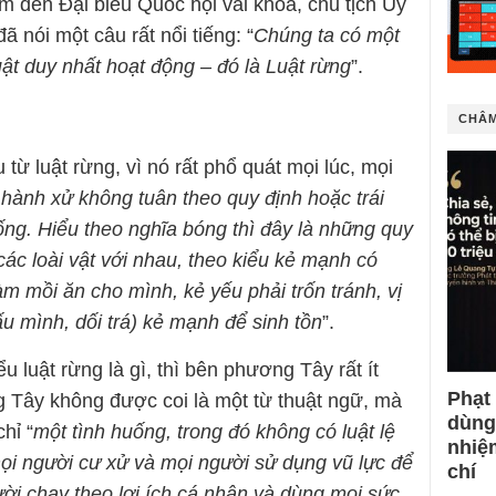
m đến Đại biểu Quốc hội vài khóa, chủ tịch Ủy
ã nói một câu rất nổi tiếng: “
Chúng ta có một
uật duy nhất hoạt động – đó là Luật rừng
”.
CHÂM
từ luật rừng, vì nó rất phổ quát mọi lúc, mọi
 hành xử không tuân theo quy định hoặc trái
ống. Hiểu theo nghĩa bóng thì đây là những quy
các loài vật với nhau, theo kiểu kẻ mạnh có
làm mồi ăn cho mình, kẻ yếu phải trốn tránh, vị
ấu mình, dối trá) kẻ mạnh để sinh tồn
”.
u luật rừng là gì, thì bên phương Tây rất ít
Phạt
 Tây không được coi là một từ thuật ngữ, mà
dùng
hỉ “
một tình huống, trong đó không có luật lệ
nhiệ
mọi người cư xử và mọi người sử dụng vũ lực để
chí
ời chạy theo lợi ích cá nhân và dùng mọi sức