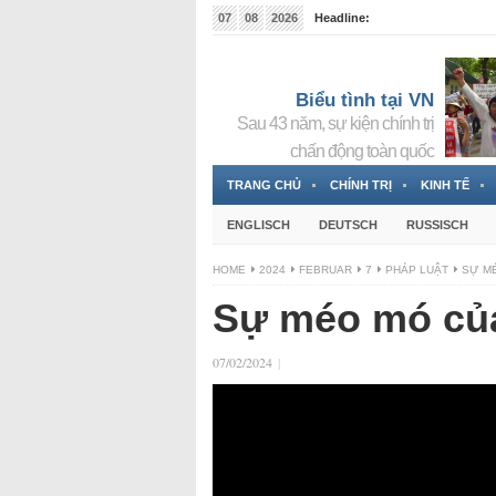
07
08
2026
Headline:
Tin bà Nguyễn Thị Thanh Nhàn đang ẩn náu tại Đức
Biểu tình tại VN
Sau 43 năm, sự kiện chính trị
chấn động toàn quốc
TRANG CHỦ
CHÍNH TRỊ
KINH TẾ
ENGLISCH
DEUTSCH
RUSSISCH
HOME
2024
FEBRUAR
7
PHÁP LUẬT
SỰ MÉ
Sự méo mó của
07/02/2024
|