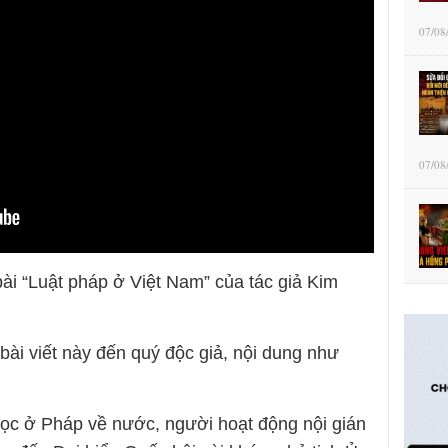
07/08
07/08
ài “Luật pháp ở Việt Nam” của tác giả Kim
 bài viết này đến quý độc giả, nội dung như
học ở Pháp về nước, người hoạt động nội gián