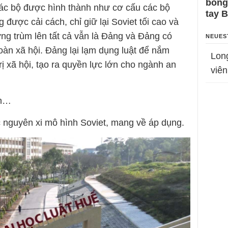
bỗng
các bộ được hình thành như cơ cấu các bộ
tay 
được cải cách, chỉ giữ lại Soviet tối cao và
g trùm lên tất cả vẫn là Đảng và Đảng có
NEUES
oàn xã hội. Đảng lại lạm dụng luật để nắm
Lon
ị xã hội, tạo ra quyền lực lớn cho ngành an
viên
nh…
c nguyên xi mô hình Soviet, mang về áp dụng.