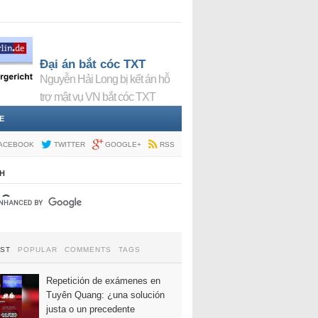
Đại án bắt cóc TXT
Nguyễn Hải Long bị kết án hỗ
trợ mật vụ VN bắt cóc TXT
E
ACEBOOK
TWITTER
GOOGLE+
RSS
H
EST
POPULAR
COMMENTS
TAGS
Repetición de exámenes en
Tuyên Quang: ¿una solución
justa o un precedente