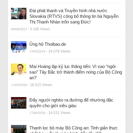
Đài phát thanh và Truyền hình nhà nước
Slovakia (RTVS) công bố thông tin bà Nguyễn
Thị Thanh Nhàn trốn sang Đức!
06/08/2023
- 5.166 Views
Ủng hộ Thoibao.de
15/02/2018
- 24.076 Views
Mai Hoàng lập kỷ lục thăng tiến: Vì sao “ngôi
sao” Tây Bắc trở thành điểm nóng của Bộ Công
an?
11/05/2026
- 18.515 Views
Đẩy người nghèo ra đường để nhường đặc
quyền cho giới siêu giàu
17/06/2026
- 14.531 Views
Thanh lọc bộ máy Bộ Công an: Tinh giản thực