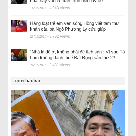
chất hay vẫn là màn trình diễn lấy lệ?
16/06/2026
- 4.943 Views
Hàng loạt trẻ em ven sông Hồng viết tâm thư
khẩn cầu bà Ngô Phương Ly cứu giúp
28/05/2026
- 3.782 Views
“Nhà là để ở, không phải để tích sản”: Vì sao Tô
Lâm không đánh thuế Bất Động sản thứ 2?
24/05/2026
- 2.431 Views
TRUYỀN HÌNH