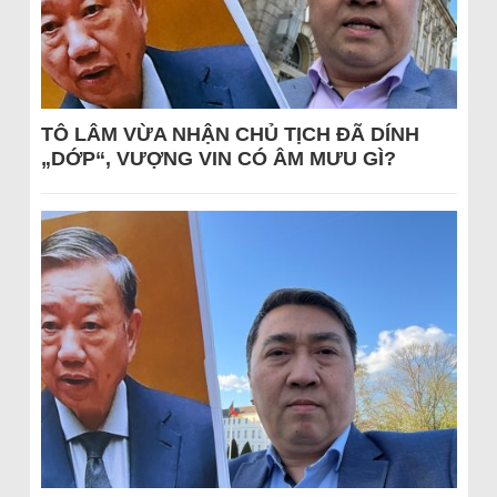
TÔ LÂM VỪA NHẬN CHỦ TỊCH ĐÃ DÍNH
„DỚP“, VƯỢNG VIN CÓ ÂM MƯU GÌ?