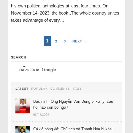
his own political anthologies at least four times. On
November 14, 2023, the book „The whole country unites,
takes advantage of every…
1
2
3
NEXT →
SEARCH
LATEST
POPULAR
COMMENTS
TAGS
Bắc ninh: Ông Nguyễn Văn Dũng bị xử lý, câu
hỏi nào còn bỏ ngỏ?
08/08/2026
Cá độ bóng đá: Chủ tịch xã Thanh Hóa bị khai