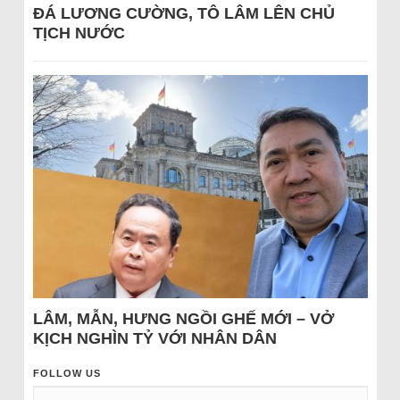
ĐÁ LƯƠNG CƯỜNG, TÔ LÂM LÊN CHỦ
TỊCH NƯỚC
LÂM, MẪN, HƯNG NGỒI GHẾ MỚI – VỞ
KỊCH NGHÌN TỶ VỚI NHÂN DÂN
FOLLOW US