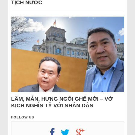
TỊCH NƯỚC
LÂM, MẪN, HƯNG NGỒI GHẾ MỚI – VỞ
KỊCH NGHÌN TỶ VỚI NHÂN DÂN
FOLLOW US