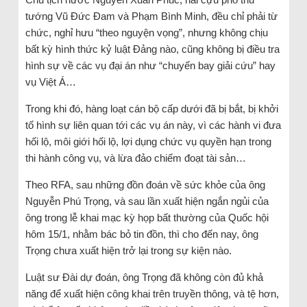
tướng Vũ Đức Đam và Phạm Bình Minh, đều chỉ phải từ
chức, nghỉ hưu “theo nguyện vọng”, nhưng không chịu
bất kỳ hình thức kỷ luật Đảng nào, cũng không bị điều tra
hình sự về các vụ đại án như “chuyến bay giải cứu” hay
vụ Việt Á…
Trong khi đó, hàng loạt cán bộ cấp dưới đã bị bắt, bị khởi
tố hình sự liên quan tới các vụ án này, vì các hành vi đưa
hối lộ, môi giới hối lộ, lợi dụng chức vụ quyền hạn trong
thi hành công vụ, và lừa đảo chiếm đoạt tài sản…
Theo RFA, sau những đồn đoán về sức khỏe của ông
Nguyễn Phú Trọng, và sau lần xuất hiện ngắn ngủi của
ông trong lễ khai mạc kỳ họp bất thường của Quốc hội
hôm 15/1, nhằm bác bỏ tin đồn, thì cho đến nay, ông
Trọng chưa xuất hiện trở lại trong sự kiện nào.
Luật sư Đài dự đoán, ông Trọng đã không còn đủ khả
năng để xuất hiện công khai trên truyền thông, và tệ hơn,