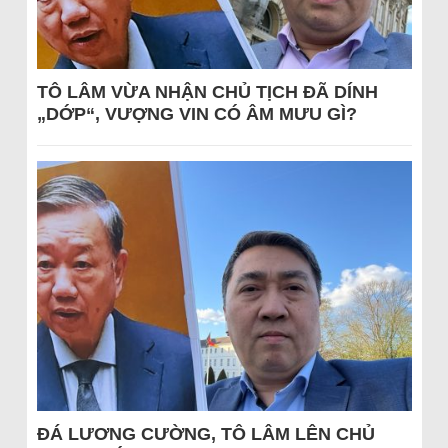
TÔ LÂM VỪA NHẬN CHỦ TỊCH ĐÃ DÍNH
„DỚP“, VƯỢNG VIN CÓ ÂM MƯU GÌ?
ĐÁ LƯƠNG CƯỜNG, TÔ LÂM LÊN CHỦ