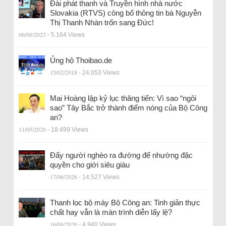
Đài phát thanh và Truyền hình nhà nước
Slovakia (RTVS) công bố thông tin bà Nguyễn
Thị Thanh Nhàn trốn sang Đức!
06/08/2023
- 5.164 Views
Ủng hộ Thoibao.de
15/02/2018
- 24.053 Views
Mai Hoàng lập kỷ lục thăng tiến: Vì sao “ngôi
sao” Tây Bắc trở thành điểm nóng của Bộ Công
an?
11/05/2026
- 18.499 Views
Đẩy người nghèo ra đường để nhường đặc
quyền cho giới siêu giàu
17/06/2026
- 14.527 Views
Thanh lọc bộ máy Bộ Công an: Tinh giản thực
chất hay vẫn là màn trình diễn lấy lệ?
16/06/2026
- 4.940 Views