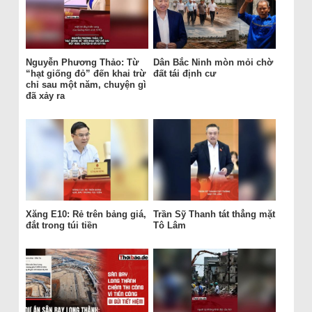
Nguyễn Phương Thảo: Từ
Dân Bắc Ninh mòn mỏi chờ
“hạt giống đỏ” đến khai trừ
đất tái định cư
chỉ sau một năm, chuyện gì
đã xảy ra
Xăng E10: Rẻ trên bảng giá,
Trần Sỹ Thanh tát thẳng mặt
đắt trong túi tiền
Tô Lâm