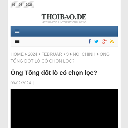
06
08
2026
HOME
2024
FEBRUAR
9
NỘI CHÍNH
ÔNG
TỔNG ĐỐT LÒ CÓ CHỌN LỌC?
Ông Tổng đốt lò có chọn lọc?
09/02/2024
|