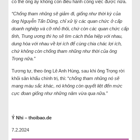
có thể ông ấy không còn điều hành công việc được nữa.
“Chống tham nhũng sẽ giảm đi, giống như thời kỳ của
ông Nguyễn Tấn Dũng, chỉ xử lý các quan chức ở cấp
doanh nghiệp và cỡ nhỏ thôi, chứ còn các quan chức cấp
tỉnh, Trung ương thì họ sẽ tìm cách thỏa hiệp với nhau,
dung hòa với nhau về lợi ích để cùng chia chác lợi ích,
chứ không còn chống tham nhũng như thời của ông
Trọng nữa.”
Tương tự, theo ông Lê Anh Hùng, sau khi ông Trọng rời
khỏi sân khấu chính trị, thì: “
chống tham nhũng nó sẽ
mang màu sắc khác, nó không còn quyết liệt đến mức
cực đoan giống như những năm vừa qua nữa.”
Ý Nhi – thoibao.de
7.2.2024