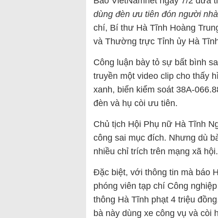
Báo VietNamnet ngày 7/2 đưa t
dùng đèn ưu tiên đón người nhà
chí, Bí thư Hà Tĩnh Hoàng Trun
và Thường trực Tỉnh ủy Hà Tĩnh
Công luận bày tỏ sự bất bình sa
truyền một video clip cho thấy 
xanh, biển kiểm soát 38A-066.8
đèn và hụ còi ưu tiên.
Chủ tịch Hội Phụ nữ Hà Tĩnh N
công sai mục đích. Nhưng dù bà 
nhiều chỉ trích trên mạng xã hội.
Đặc biệt, với thông tin mà báo 
phóng viên tạp chí Công nghiệp
thông Hà Tĩnh phạt 4 triệu đồng,
bà này dùng xe công vụ và còi 