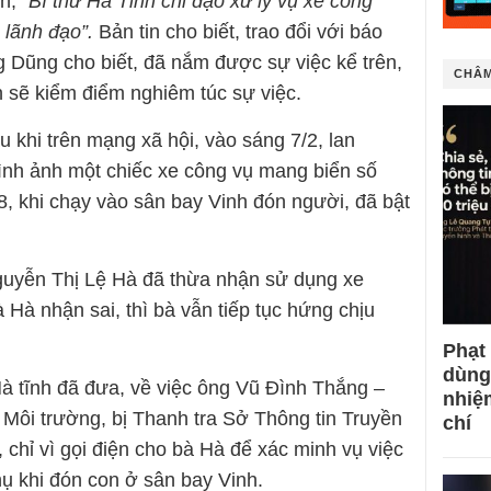
in,
“Bí thư Hà Tĩnh chỉ đạo xử lý vụ xe công
 lãnh đạo”.
Bản tin cho biết, trao đổi với báo
g Dũng cho biết, đã nắm được sự việc kể trên,
CHÂM
 sẽ kiểm điểm nghiêm túc sự việc.
u khi trên mạng xã hội, vào sáng 7/2, lan
hình ảnh một chiếc xe công vụ mang biển số
8, khi chạy vào sân bay Vinh đón người, đã bật
guyễn Thị Lệ Hà đã thừa nhận sử dụng xe
Hà nhận sai, thì bà vẫn tiếp tục hứng chịu
Phạt
dùng
Hà tĩnh đã đưa, về việc ông Vũ Đình Thắng –
nhiệ
 Môi trường, bị Thanh tra Sở Thông tin Truyền
chí
 chỉ vì gọi điện cho bà Hà để xác minh vụ việc
hụ khi đón con ở sân bay Vinh.