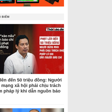
 BIẾM
 lên đến 50 triệu đồng: Người
 mạng xã hội phải chịu trách
m pháp lý khi dẫn nguồn báo