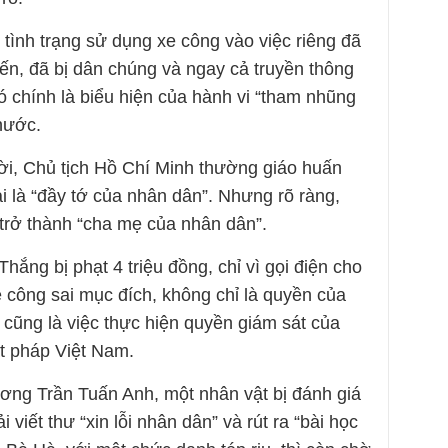
 tình trạng sử dụng xe công vào việc riêng đã
ến, đã bị dân chúng và ngay cả truyền thông
ó chính là biểu hiện của hành vi “tham nhũng
nước.
hời, Chủ tịch Hồ Chí Minh thường giáo huấn
i là “đầy tớ của nhân dân”. Nhưng rõ ràng,
 trở thành “cha mẹ của nhân dân”.
hắng bị phạt 4 triệu đồng, chỉ vì gọi điện cho
 công sai mục đích, không chỉ là quyền của
u cũng là việc thực hiện quyền giám sát của
ật pháp Việt Nam.
ng Trần Tuấn Anh, một nhân vật bị đánh giá
 viết thư “xin lỗi nhân dân” và rút ra “bài học