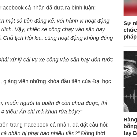
Facebook cá nhân đã đưa ra bình luận:
h một số tiền đáng kể, với hành vi hoạt động
Sự n
 đích. Vậy, chiếc xe công chạy vào sân bay
chức
pháp
à Chủ tịch Hội kia, cũng hoạt động không đúng
 phải xử lý cái vụ xe công vào sân bay đón rước
 giảng viên những khóa đầu tiên của Đại học
n, muốn người ta quên đi còn chưa được, thì
 4 triệu! Ăn chi mà khun rứa bây?”
Hàng
rên trang Facebook cá nhân, đã đặt câu hỏi:
bỗng
tay 
cá nhân bị phạt bao nhiêu tiền?”
Đồng thời