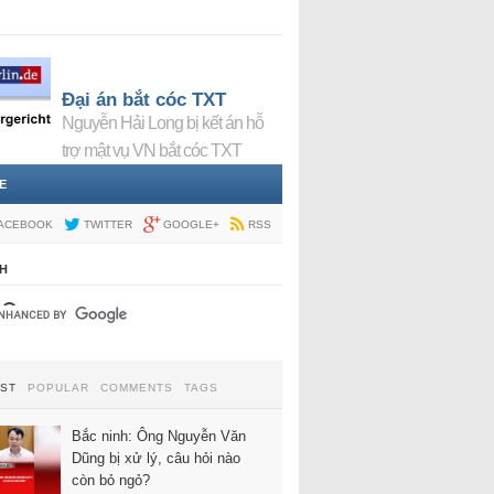
Đại án bắt cóc TXT
Nguyễn Hải Long bị kết án hỗ
trợ mật vụ VN bắt cóc TXT
E
ACEBOOK
TWITTER
GOOGLE+
RSS
H
EST
POPULAR
COMMENTS
TAGS
Bắc ninh: Ông Nguyễn Văn
Dũng bị xử lý, câu hỏi nào
còn bỏ ngỏ?