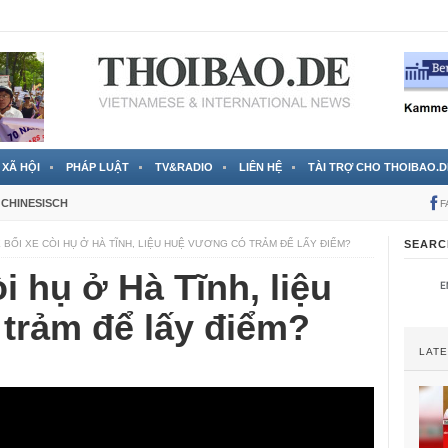
 đã được chính thức xác nhận
3 Jahren ago
XÃ HỘI
PHÁP LUẬT
TV&RADIO
LIÊN HỆ
TÀI TRỢ CHO THOIBAO.D
CHINESISCH
F
 BỐI XE CÒI HỤ Ở HÀ TĨNH, LIỆU HUỆ VƯƠNG CÓ TRẢM ĐỂ LẤY ĐIỂM?
SEARC
i hụ ở Hà Tĩnh, liệu
trảm để lấy điểm?
LAT