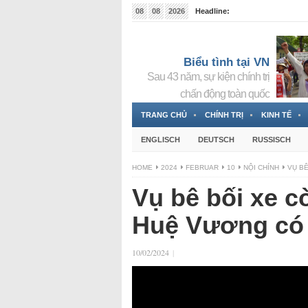
08
08
2026
Headline:
Tin bà Nguyễn Thị Thanh Nhàn đang ẩn náu tại Đức
Biểu tình tại VN
Sau 43 năm, sự kiện chính trị
chấn động toàn quốc
TRANG CHỦ
CHÍNH TRỊ
KINH TẾ
ENGLISCH
DEUTSCH
RUSSISCH
HOME
2024
FEBRUAR
10
NỘI CHÍNH
VỤ BÊ
Vụ bê bối xe cò
Huệ Vương có 
10/02/2024
|