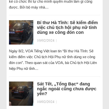
kẻ có chức thì tự cho mình quyền muốn làm gì cũng
được. Bởi bộ máy nhà…
Bí thư Hà Tĩnh: Sẽ kiểm điểm
việc chủ tịch hội phụ nữ tỉnh
dùng xe công đón con
10/02/2024
|
Ngày 8/2, VOA Tiếng Việt loan tin “Bí thư Hà Tĩnh: Sẽ
kiểm điểm việc Chủ tịch Hội Phụ nữ tỉnh dùng xe công
đón con”. Theo quan sát của VOA, bà Chủ tịch Hội Liên
hiệp Phụ nữ tỉnh…
Sát Tết, „Tổng Bạc“ đang
ngắc ngoải cũng chưa được
yên?
10/02/2024
|