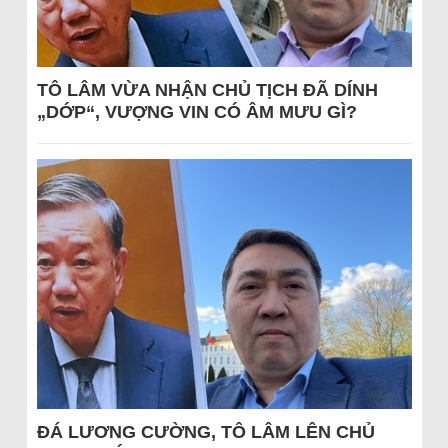
TÔ LÂM VỪA NHẬN CHỦ TỊCH ĐÃ DÍNH
„DỚP“, VƯỢNG VIN CÓ ÂM MƯU GÌ?
ĐÁ LƯƠNG CƯỜNG, TÔ LÂM LÊN CHỦ