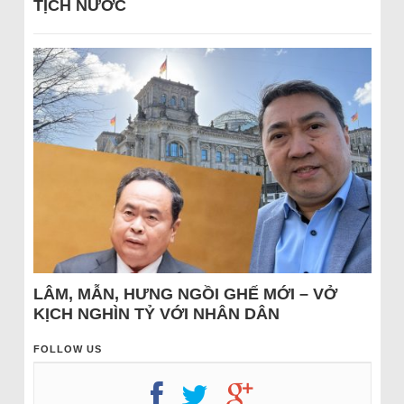
TỊCH NƯỚC
LÂM, MẪN, HƯNG NGỒI GHẾ MỚI – VỞ
KỊCH NGHÌN TỶ VỚI NHÂN DÂN
FOLLOW US