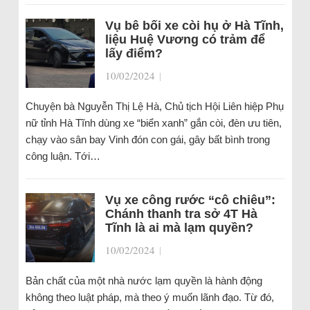
Vụ bê bối xe còi hụ ở Hà Tĩnh,
liệu Huệ Vương có trảm để
lấy điểm?
10/02/2024
|
Chuyện bà Nguyễn Thị Lệ Hà, Chủ tịch Hội Liên hiệp Phụ
nữ tỉnh Hà Tĩnh dùng xe “biển xanh” gắn còi, đèn ưu tiên,
chạy vào sân bay Vinh đón con gái, gây bất bình trong
công luận. Tới…
Vụ xe công rước “cô chiêu”:
Chánh thanh tra sở 4T Hà
Tĩnh là ai mà lạm quyền?
10/02/2024
|
Bản chất của một nhà nước lạm quyền là hành động
không theo luật pháp, mà theo ý muốn lãnh đạo. Từ đó,