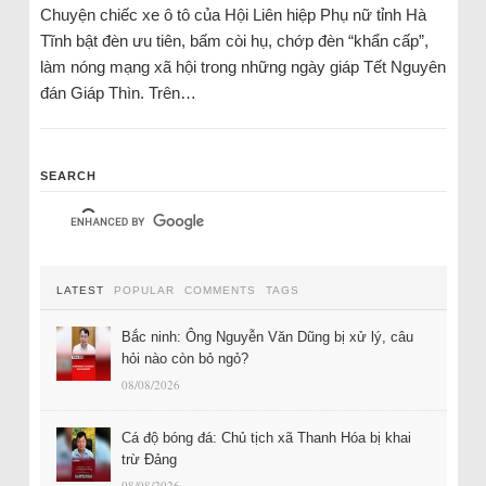
Chuyện chiếc xe ô tô của Hội Liên hiệp Phụ nữ tỉnh Hà
Tĩnh bật đèn ưu tiên, bấm còi hụ, chớp đèn “khẩn cấp”,
làm nóng mạng xã hội trong những ngày giáp Tết Nguyên
đán Giáp Thìn. Trên…
SEARCH
LATEST
POPULAR
COMMENTS
TAGS
Bắc ninh: Ông Nguyễn Văn Dũng bị xử lý, câu
hỏi nào còn bỏ ngỏ?
08/08/2026
Cá độ bóng đá: Chủ tịch xã Thanh Hóa bị khai
trừ Đảng
08/08/2026