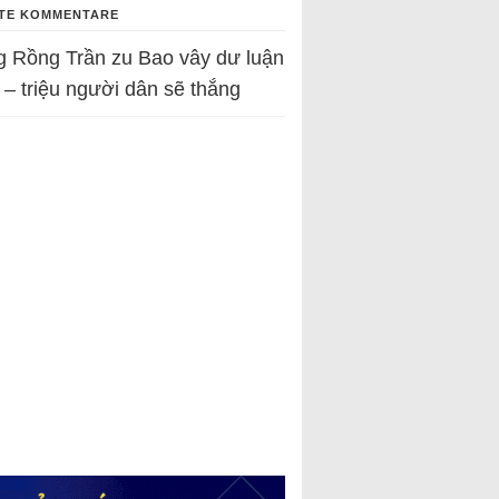
TE KOMMENTARE
g Rồng Trần
zu
Bao vây dư luận
 – triệu người dân sẽ thắng