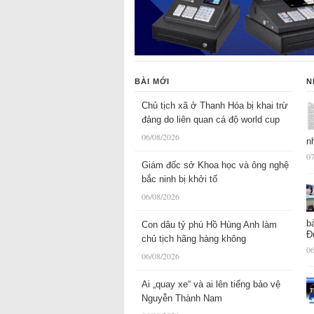
BÀI MỚI
N
Chủ tịch xã ở Thanh Hóa bị khai trừ
đảng do liên quan cá độ world cup
06/08/2026
n
07
Giám đốc sở Khoa học và ông nghệ
bắc ninh bị khởi tố
06/08/2026
b
Con dâu tỷ phú Hồ Hùng Anh làm
Đ
chủ tịch hãng hàng không
06
06/08/2026
Ai „quay xe“ và ai lên tiếng bảo vệ
Nguyễn Thành Nam