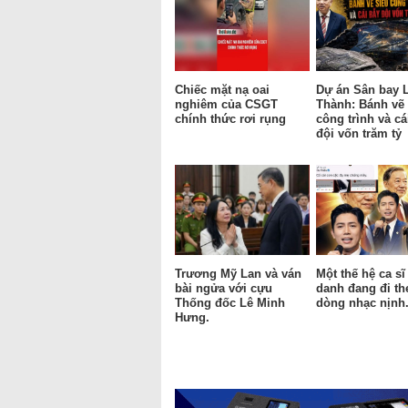
Chiếc mặt nạ oai
Dự án Sân bay 
nghiêm của CSGT
Thành: Bánh vẽ 
chính thức rơi rụng
công trình và cá
đội vốn trăm tỷ
Trương Mỹ Lan và ván
Một thế hệ ca sĩ
bài ngửa với cựu
danh đang đi th
Thống đốc Lê Minh
dòng nhạc nịnh
Hưng.