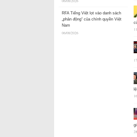
06/08/2026
RFA Tiếng Việt lọt vào danh sách
„phản động“ của chính quyền Việt
c
Nam
11
06/08/2026
17
l
16
g
28