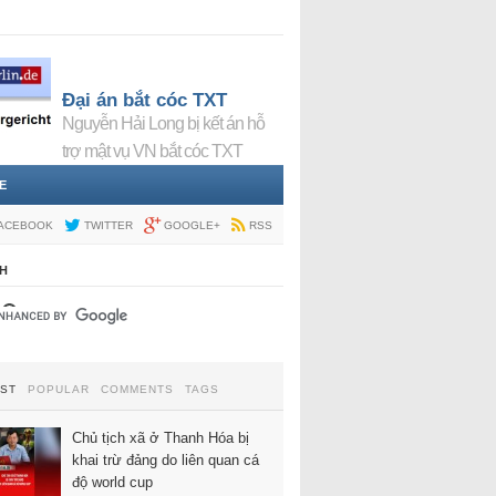
Đại án bắt cóc TXT
Nguyễn Hải Long bị kết án hỗ
trợ mật vụ VN bắt cóc TXT
E
ACEBOOK
TWITTER
GOOGLE+
RSS
H
EST
POPULAR
COMMENTS
TAGS
Chủ tịch xã ở Thanh Hóa bị
khai trừ đảng do liên quan cá
độ world cup