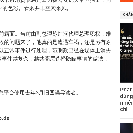
秘书泰清贵缺席是因为被公安机关单位拘留，为
杀”的色彩。看来并非空穴来风。
CHÂM
前露面。当前由副总理陈红河代理总理职权，维
故的问题来了，他真的是遭遇车祸，还是另有原
以正常事件进行处理，范明政已经在媒体上消失
着事件越复杂，越共高层选择隐瞒事情的做法，
Phạt
子信息平台使用去年3月旧图误导读者。
dùng
nhiệ
chí
.de