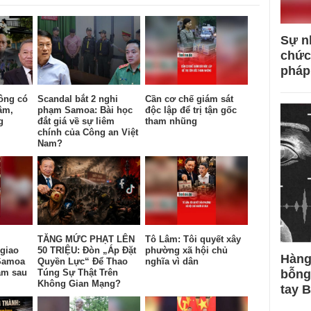
Sự n
chức
pháp
ông có
Scandal bắt 2 nghi
Cần cơ chế giám sát
âm,
phạm Samoa: Bài học
độc lập để trị tận gốc
g
đắt giá về sự liêm
tham nhũng
chính của Công an Việt
Nam?
TĂNG MỨC PHẠT LÊN
Tô Lâm: Tôi quyết xây
giao
50 TRIỆU: Đòn „Áp Đặt
phường xã hội chủ
Hàng
Samoa
Quyền Lực“ Để Thao
nghĩa vì dân
am sau
Túng Sự Thật Trên
bỗng
Không Gian Mạng?
tay 