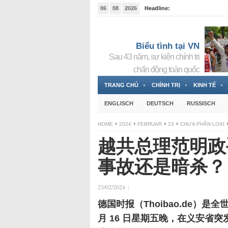
06
08
2026
Headline:
Tin bà Nguyễn Thị Thanh Nhàn đang ẩn náu tại Đức
Biểu tình tại VN
Sau 43 năm, sự kiện chính trị
chấn động toàn quốc
TRANG CHỦ
CHÍNH TRỊ
KINH TẾ
ENGLISCH
DEUTSCH
RUSSISCH
HOME
2024
FEBRUAR
23
CHƯA PHÂN LOẠI
越共总理范明政
事故还是暗杀？
23/02/2024
|
德国时报（Thoibao.de）是
月 16 日星期五晚，在义安省