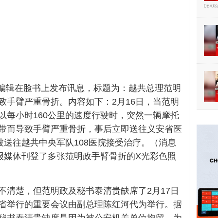
06/08
媒体编辑在脸书上发布讯息，标题为：越共总理范明
致手臂严重骨折。内容如下：2月16日，当范明
以每小时160公里的速度行驶时，突然一辆摩托
带而导致手臂严重骨折，事后立即送往义安省医
被送往越共中央军队108医院接受治疗。（消息
时报媒体刊登了多张范明政手臂骨折的X光彩色照
不清楚，但范明政及秘书泰清贵缺席了2月17日
省举行的重要会议由副总理陈红河代为举行。据