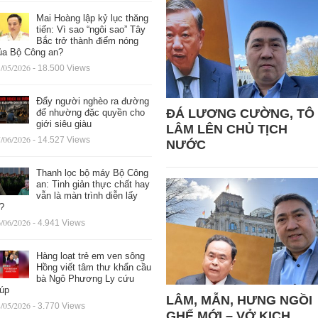
Mai Hoàng lập kỷ lục thăng
tiến: Vì sao “ngôi sao” Tây
Bắc trở thành điểm nóng
ủa Bộ Công an?
/05/2026
- 18.500 Views
Đẩy người nghèo ra đường
ĐÁ LƯƠNG CƯỜNG, TÔ
để nhường đặc quyền cho
giới siêu giàu
LÂM LÊN CHỦ TỊCH
/06/2026
- 14.527 Views
NƯỚC
Thanh lọc bộ máy Bộ Công
an: Tinh giản thực chất hay
vẫn là màn trình diễn lấy
ệ?
/06/2026
- 4.941 Views
Hàng loạt trẻ em ven sông
Hồng viết tâm thư khẩn cầu
bà Ngô Phương Ly cứu
iúp
LÂM, MẪN, HƯNG NGỒI
/05/2026
- 3.770 Views
GHẾ MỚI – VỞ KỊCH