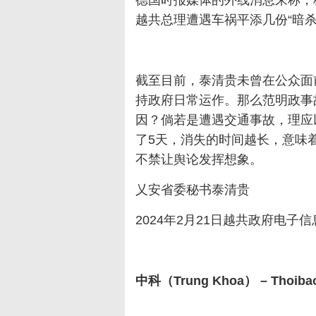
德国时报媒体的外线消息来称，
越共总理遭遇车祸平添几份“暗
截至目前，泰清贵未曾在公众面
持政府日常运作。那么范明政事
因？倘若是遭遇交通事故，理应
了5天，消失的时间越长，意味
不禁让舆论发挥想象。
乂安省委秘书泰清贵
2024年2月21日越共政府电
中科（Trung Khoa） – Thoibao