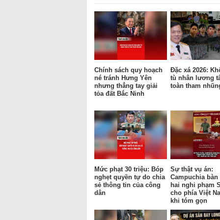
Chính sách quy hoạch
Đặc xá 2026: Kh
né tránh Hưng Yên
tù nhân lương t
nhưng thẳng tay giải
toàn tham nhũn
tỏa đất Bắc Ninh
Mức phạt 30 triệu: Bóp
Sự thật vụ án:
nghẹt quyền tự do chia
Campuchia bàn 
sẻ thông tin của công
hai nghi phạm 
dân
cho phía Việt N
khi tóm gọn