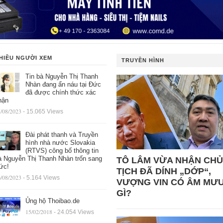
HIỀU NGƯỜI XEM
TRUYỀN HÌNH
Tin bà Nguyễn Thị Thanh
Nhàn đang ẩn náu tại Đức
đã được chính thức xác
hận
/08/2023
- 15.065 Views
Đài phát thanh và Truyền
hình nhà nước Slovakia
(RTVS) công bố thông tin
à Nguyễn Thị Thanh Nhàn trốn sang
TÔ LÂM VỪA NHẬN CHỦ
ức!
TỊCH ĐÃ DÍNH „DỚP“,
/08/2023
- 5.164 Views
VƯỢNG VIN CÓ ÂM MƯ
GÌ?
Ủng hộ Thoibao.de
15/02/2018
- 24.054 Views