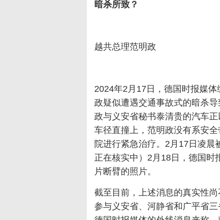
暗杀所致？
越共总理范明政
2024年2月17日，德国时报
政疑似遭遇交通事故式的暗杀导
政与义安省秘书泰清贵的汽车正
车径直撞上，范明政没有系安全
院进行紧急治疗。2月17日凌晨
正在核实中）2月18日，德国
片断臂的照片。
截至目前，上述消息的真实性尚
参与义安省、河静省和广平省三