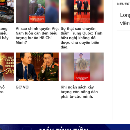
NEUES
Lon
viên
Long
Vì sao chính quyền Việt
Sự thật sau chuyến
siêu
Nam luôn cần đến biểu
thăm Trung Quốc: Tình
i bẫy
tượng hư ảo Hồ Chí
hữu nghị không đổi
Minh?
được chủ quyền biển
đảo.
 vô
GỠ VỘI
Khi ngân sách xây
eo
tượng còn nông dân
.
phải tự cứu mình.