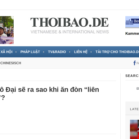
 đã được chính thức xác nhận
3 Jahren ago
XÃ HỘI
PHÁP LUẬT
TV&RADIO
LIÊN HỆ
TÀI TRỢ CHO THOIBAO.D
CHINESISCH
F
SEARC
ô Đại sẽ ra sao khi ăn đòn “liên
”?
LAT