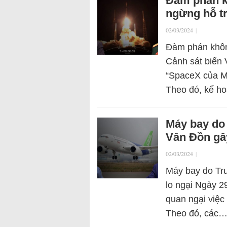
Đàm phán k
ngừng hỗ tr
02/03/2024
|
Đàm phán khôn
Cảnh sát biển 
“SpaceX của Mỹ
Theo đó, kế h
Máy bay do 
Vân Đồn gâ
02/03/2024
|
Máy bay do Tru
lo ngại Ngày 2
quan ngại việc
Theo đó, các