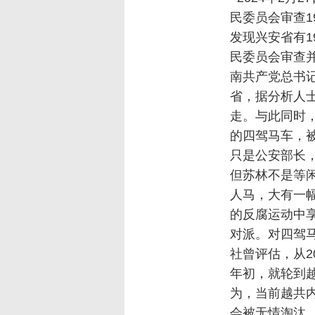
民委员会审查
发现兴安省有
民委员会审查
南共产党总书
省，据分析人
走。与此同时
的四驾马车，
只是公安部长
但苏林不是等
人马，大有一
的反腐运动中
对派。对四驾
社曾评估，从2
年初，就轮到越
为，当前越共内
会被无情淘汰