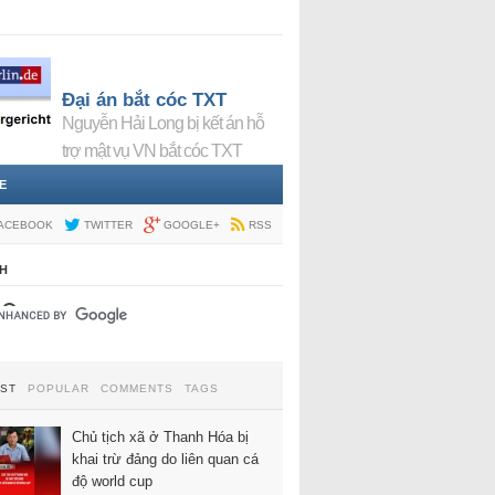
Đại án bắt cóc TXT
Nguyễn Hải Long bị kết án hỗ
trợ mật vụ VN bắt cóc TXT
E
ACEBOOK
TWITTER
GOOGLE+
RSS
H
EST
POPULAR
COMMENTS
TAGS
Chủ tịch xã ở Thanh Hóa bị
khai trừ đảng do liên quan cá
độ world cup