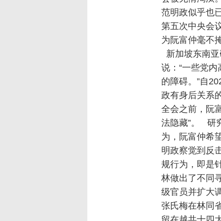
范明政似乎也
第五次中央会
为阮富仲毫不
新加坡东南亚研究
说：“一些党
的障碍。”自2
政有身后关系的
全会之前，阮
法隐藏”。 
为，阮富仲希
明政察觉到反
规行为，即是针
林做出了不同
级官员并扩大
张氏梅在林同
留在越共十四大