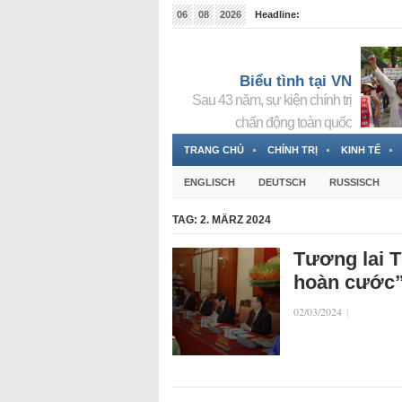
06
08
2026
Headline:
Tin bà Nguyễn Thị Thanh Nhàn đang ẩn náu tại Đức
Biểu tình tại VN
Sau 43 năm, sự kiện chính trị
chấn động toàn quốc
TRANG CHỦ
CHÍNH TRỊ
KINH TẾ
ENGLISCH
DEUTSCH
RUSSISCH
TAG:
2. MÄRZ 2024
Tương lai T
hoàn cước
02/03/2024
|