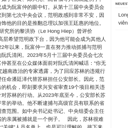
NEUES
已成为阮富仲的眼中钉。从第十三届中央委员会
Lon
议到第七次中央会议，范明政感到非常不安，因
viên
掩饰他的目的是推翻总理以加强王廷惠的地位。
所的黎洪协（Le Hong Hiep）曾评价
内高层希望范明政下台，因为他可能会成为其他人
022年以来，阮富仲一直在努力推动抓捕与范明
阮氏清闲。2023年5月十三届中央委员会七次
富仲甚至在公众媒体面前对阮氏清闲喊话：“你无
研究越南政治的专家透露，为了回应苏林的违规行
望任命潘廷泽代替苏林担任公安部长。因此，范
击的机会，即刻要求兴安省审查19个项目相关违
对苏林的行动。从2023年底至今，公安部长苏
寻常的举动。他不断逮捕与高级官员有联系的省
调查范围。如中央书记处书记、中央组委会主任
省的亲属被捕就是一个例子。 因此，苏林很难
“关键”人员名单上，也是可以理解的。接下来