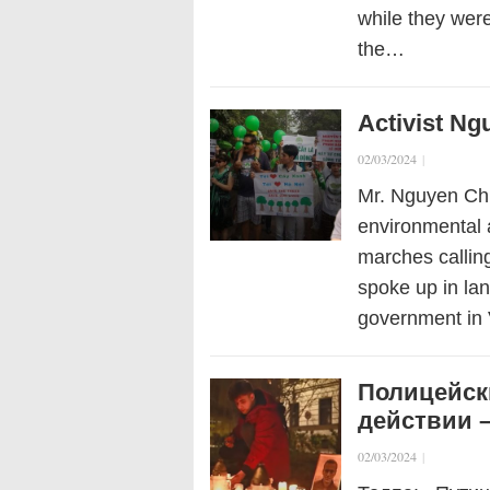
while they were
the…
Activist Ng
02/03/2024
|
Mr. Nguyen Ch
environmental a
marches calling
spoke up in la
government i
Полицейск
действии –
02/03/2024
|