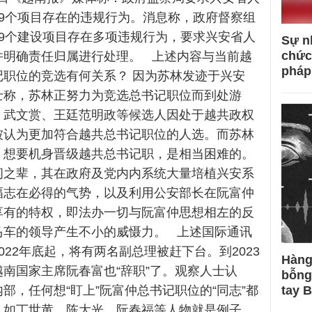
19个项目存在的违规行为。消息称，政府督察组
19个建设项目存在多项违规行为，要求兴安省人
Sự n
chức
并明确责任归属进行处理。 上述内容与当前越
pháp
记职位的竞选有何关系？ 因为苏林发迹于兴安
士称，苏林正努力为竞选总书记职位而到处游
，武文赏、王廷范明政等候选人因处于越共政权
被认为更加符合越共总书记职位的人选。而苏林
，想要机身晋级越共总书记职，是相当困难的。
闲之辈，其在政府及党内内系统大量培植兴安系
幅志在必得的气势，以及利用公安部长在阮富仲
享有的特权，即法办一切与阮富仲思想相左的反
马车的领导产生不小的威慑力。 上述国际通讯
022年底起，将有两名副总理被赶下台。到2023
Hàng
南国家主席阮春富也“辞职”了。观察人士认
bỗng
部，任何想“盯上”阮富仲总书记职位的“同志”都
tay 
。如丁世黄、陈大光、阮春福等人物就是例子。