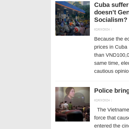
Cuba suffer
doesn’t Ge
Socialism?
02/03/2024
|
Because the ec
prices in Cuba
than VND100,00
same time, elec
cautious opin
Police bring
02/03/2024
|
The Vietnamese
force that caus
entered the ci