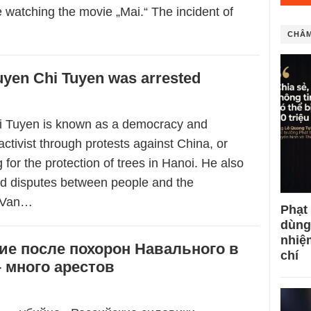
 watching the movie „Mai.“ The incident of
CHÂM
uyen Chi Tuyen was arrested
i Tuyen is known as a democracy and
ctivist through protests against China, or
 for the protection of trees in Hanoi. He also
nd disputes between people and the
n Van…
Phạt
dùng
nhiệ
ие после похорон Навального в
chí
 много арестов