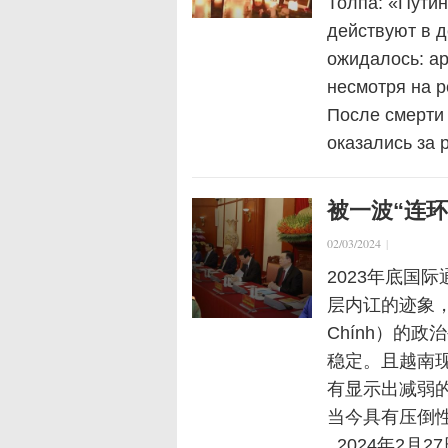
Толпа: «Пути
действуют в д
ожидалось: а
несмотря на 
После смерти
оказались за 
被一波“连
02/03/2024
|
2023年底国
层内讧的迹象，表
Chính）的
稳定。且越南
有显示出减弱
当今具有压倒性
2024年2月