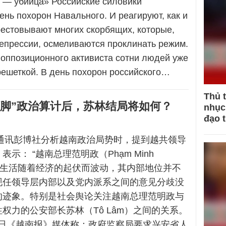
н — убийца» Российские силовики
ень похорон Навального. И реагируют, как и
рестовывают многих скорбящих, которые,
репрессии, осмеливаются проклинать режим.
 оппозиционного активиста сотни людей уже
решеткой. В день похорон российского…
Thủ 
环脚”政治算计后，苏林结局将如何？
nhục 
đạo 
际通讯彭博社分析越南政治局势时，提到越共领导
示： “越南总理范明政（Phạm Minh
政治生活随着经济的起伏而波动，其内部地位并不
现任领导层内部以及党内派系之间的意见分歧没
的迹象。特别是社会舆论关注越南总理范明政与
权力的公安部长苏林（Tô Lâm）之间的关系。
27日《越南报》媒体称：政府监察局要求兴安省人