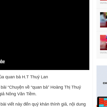
08/08
08/08
của quan bà H.T Thuý Lan
 bài “Chuyện về “quan bà” Hoàng Thị Thuý
 giả Nông Văn Tiềm.
 bài viết này đến quý khán thính giả, nội dung