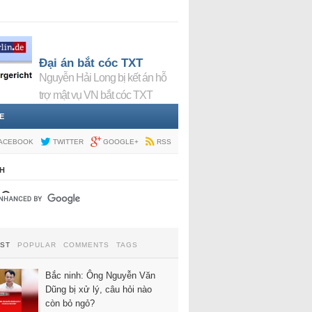
Đại án bắt cóc TXT
Nguyễn Hải Long bị kết án hỗ
trợ mật vụ VN bắt cóc TXT
E
ACEBOOK
TWITTER
GOOGLE+
RSS
H
EST
POPULAR
COMMENTS
TAGS
Bắc ninh: Ông Nguyễn Văn
Dũng bị xử lý, câu hỏi nào
còn bỏ ngỏ?