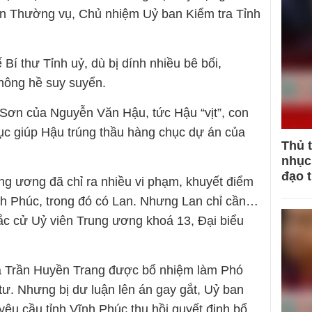
an Thường vụ, Chủ nhiệm Uỷ ban Kiểm tra Tỉnh
Bí thư Tỉnh uỷ, dù bị dính nhiều bê bối,
hông hề suy suyển.
Sơn của Nguyễn Văn Hậu, tức Hậu “vịt”, con
tục giúp Hậu trúng thầu hàng chục dự án của
Thủ 
nhục 
đạo 
g ương đã chỉ ra nhiều vi phạm, khuyết điểm
h Phúc, trong đó có Lan. Nhưng Lan chỉ cần…
đắc cử Uỷ viên Trung ương khoá 13, Đại biểu
là Trần Huyền Trang được bổ nhiệm làm Phó
ư. Nhưng bị dư luận lên án gay gắt, Uỷ ban
êu cầu tỉnh Vĩnh Phúc thu hồi quyết định bổ