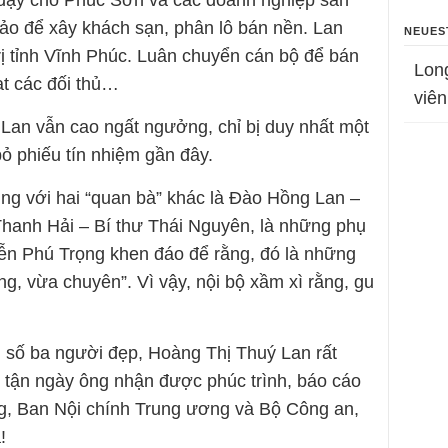
 đậy cho Phúc Sơn và các doanh nghiệp sân
Đảo để xây khách sạn, phân lô bán nền. Lan
NEUES
rị tỉnh Vĩnh Phúc. Luân chuyển cán bộ để bán
Lon
ạt các đối thủ…
viên
 Lan vẫn cao ngất ngưởng, chỉ bị duy nhất một
bỏ phiếu tín nhiệm gần đây.
ùng với hai “quan bà” khác là Đào Hồng Lan –
hanh Hải – Bí thư Thái Nguyên, là những phụ
ễn Phú Trọng khen đáo để rằng, đó là những
g, vừa chuyên”. Vì vậy, nội bộ xầm xì rằng, gu
g số ba người đẹp, Hoàng Thị Thuý Lan rất
n tận ngày ông nhận được phúc trình, báo cáo
g, Ban Nội chính Trung ương và Bộ Công an,
!