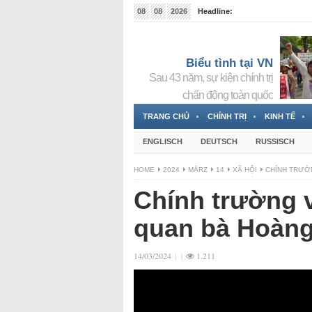
08
08
2026
Headline:
Tin bà Nguyễn Thị Thanh Nhàn đang ẩn náu tại Đức
Biểu tình tại VN
Sau 43 năm, sự kiện chính trị
chấn động toàn quốc
TRANG CHỦ
CHÍNH TRỊ
KINH TẾ
ENGLISCH
DEUTSCH
RUSSISCH
HOME
2024
MÄRZ
14
XÃ HỘI
CHÍNH TRƯỜ
Chính trường v
quan bà Hoàng
14/03/2024
|
|
1.211