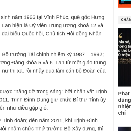
 sinh năm 1966 tại Vĩnh Phúc, quê gốc Hưng
CHÂM
. Lan hiện là Uỷ viên Trung ương khoá 12 và
n đại biểu Quốc hội, Chủ tịch Hội đồng Nhân
 Bộ trưởng Tài chính nhiệm kỳ 1987 – 1992;
ơng Đảng khóa 5 và 6. Lan từ một giáo trung
 nữ thị xã, rồi nhảy qua làm cán bộ Đoàn của
được “nâng đỡ trong sáng” bởi nhân vật Trịnh
Phạt
11, Trịnh Đình Dũng giữ chức Bí thư Tỉnh ủy
dùng
nhiệ
lên như diều gặp gió.
chí
ư Tỉnh đoàn; đến năm 2011, khi Trịnh Đình
Nội nhậm chức Thứ trưởng Bộ Xây dựng, thì