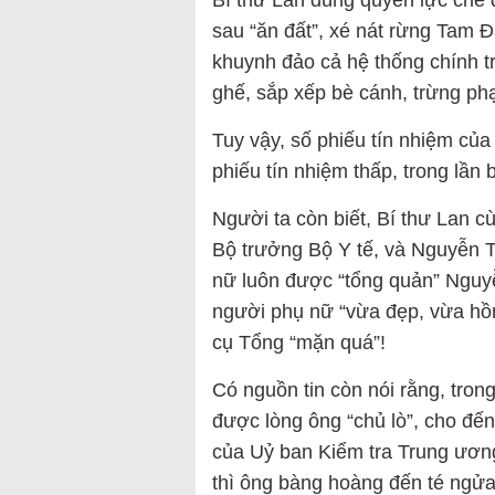
Bí thư Lan dùng quyền lực che
sau “ăn đất”, xé nát rừng Tam 
khuynh đảo cả hệ thống chính t
ghế, sắp xếp bè cánh, trừng ph
Tuy vậy, số phiếu tín nhiệm của
phiếu tín nhiệm thấp, trong lần 
Người ta còn biết, Bí thư Lan c
Bộ trưởng Bộ Y tế, và Nguyễn T
nữ luôn được “tổng quản” Nguy
người phụ nữ “vừa đẹp, vừa hồn
cụ Tổng “mặn quá”!
Có nguồn tin còn nói rằng, tron
được lòng ông “chủ lò”, cho đế
của Uỷ ban Kiểm tra Trung ươn
thì ông bàng hoàng đến té ngửa