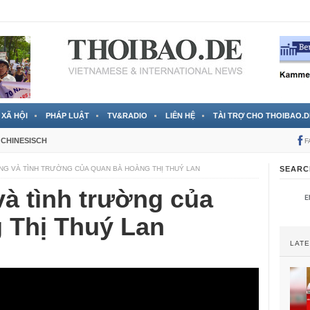
 đã được chính thức xác nhận
3 Jahren ago
XÃ HỘI
PHÁP LUẬT
TV&RADIO
LIÊN HỆ
TÀI TRỢ CHO THOIBAO.D
CHINESISCH
F
NG VÀ TÌNH TRƯỜNG CỦA QUAN BÀ HOÀNG THỊ THUÝ LAN
SEARC
à tình trường của
 Thị Thuý Lan
LAT