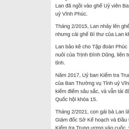
Lan đã ngồi vào ghế Uỷ viên B
uỷ Vĩnh Phúc.
Tháng 2/2015, Lan nhảy lên ghế 
nhưng cái ghế Bí thư của Lan k
Lan bảo kê cho Tập đoàn Phúc 
nuôi của Trịnh Đình Dũng, liên 
tỉnh.
Năm 2017, Uỷ ban Kiểm tra Trun
của Ban Thường vụ Tỉnh uỷ Vĩn
kiểm điểm sâu sắc, và vẫn tái 
Quốc hội khóa 15.
Tháng 2/2021, con gái bà Lan 
Giám đốc Sở Kế hoạch và Đầu t
Kiểm tra Trung ương vào cuộc, y