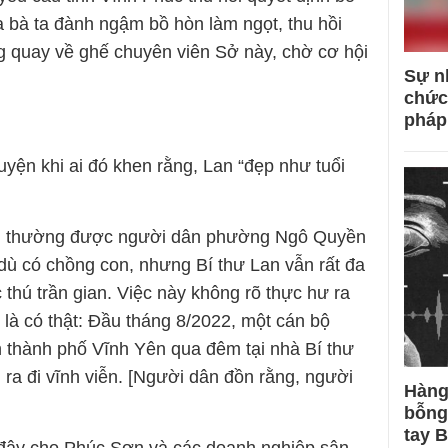
a bà ta đành ngậm bồ hòn làm ngọt, thu hồi
g quay về ghế chuyên viên Sở này, chờ cơ hội
Sự n
chức
pháp
yện khi ai đó khen rằng, Lan “đẹp như tuổi
an thường được người dân phường Ngô Quyền
 dù có chồng con, nhưng Bí thư Lan vẫn rất đa
 thú trần gian. Việc này không rõ thực hư ra
là có thật: Đầu tháng 8/2022, một cán bộ
 thành phố Vĩnh Yên qua đêm tại nhà Bí thư
 ra đi vĩnh viễn. [Người dân đồn rằng, người
Hàng
bỗng
tay 