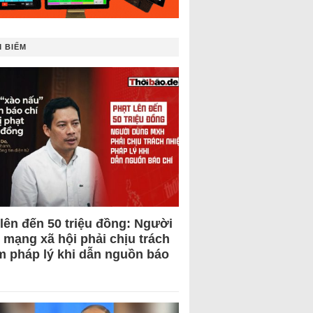
 BIẾM
 lên đến 50 triệu đồng: Người
 mạng xã hội phải chịu trách
m pháp lý khi dẫn nguồn báo