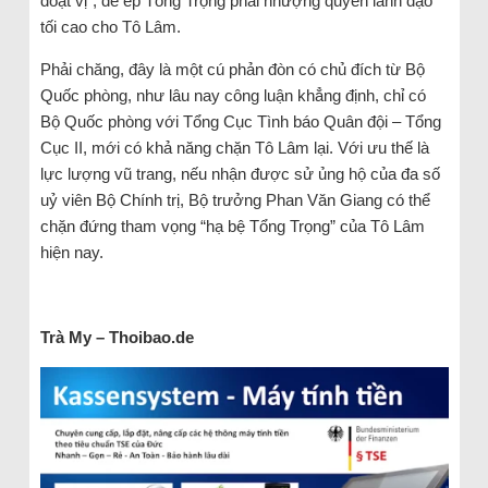
đoạt vị”, để ép Tổng Trọng phải nhượng quyền lãnh đạo
tối cao cho Tô Lâm.
Phải chăng, đây là một cú phản đòn có chủ đích từ Bộ
Quốc phòng, như lâu nay công luận khẳng định, chỉ có
Bộ Quốc phòng với Tổng Cục Tình báo Quân đội – Tổng
Cục II, mới có khả năng chặn Tô Lâm lại. Với ưu thế là
lực lượng vũ trang, nếu nhận được sử ủng hộ của đa số
uỷ viên Bộ Chính trị, Bộ trưởng Phan Văn Giang có thể
chặn đứng tham vọng “hạ bệ Tổng Trọng” của Tô Lâm
hiện nay.
Trà My – Thoibao.de