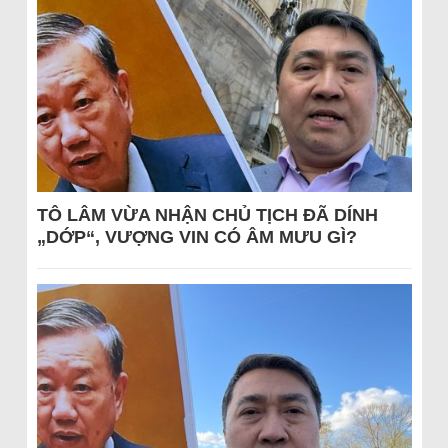
TÔ LÂM VỪA NHẬN CHỦ TỊCH ĐÃ DÍNH
„DỚP“, VƯỢNG VIN CÓ ÂM MƯU GÌ?