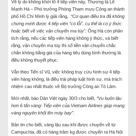
Về lý do không khởi tố 4 tiếp viên này, Thượng tá Lê
Mạnh Hà – Phó trưởng Phòng Tham mưu Công an thành
phố Hồ Chí Minh lý giải rằng,
“Cơ quan điều tra đã không
chứng minh được 4 tiếp viên “có lỗi”, cụ thể là có ý thức
hoặc biết về việc vận chuyển ma túy”.
Ông Hà còn phân
tích rằng, nếu các tiếp viên hàng không ý thức, và biết
rằng, vận chuyển ma túy thì số tiền vận chuyển chắc
chắn không bằng giá của hàng tiêu dùng bình thường là
điều không thuyết phục.
Vẫn theo Tiến sĩ Vũ, việc không truy cứu hình sự 4 tiếp
viên hàng không, là điều trái pháp luật hình sự, mà trách
nhiệm cao nhất thuộc về Bộ trưởng Công an Tô Lâm.
Mới nhất, báo Dân Việt ngày 30/3 cho biết,
“Vụ buôn lậu
hơn 6 tấn vàng: Tiếp viên của Vietnam Airlines giúp mang
vàng nguyên khối lên máy bay”.
Bản tin cho biết, vàng lậu sau khi được chuyển về từ
Campuchia, đã có hàng trăm kg được chuyển ra Hà Nội