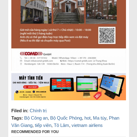
Filed in:
Chính trị
Tags:
Bộ Công an
,
Bộ Quốc Phòng
,
hot
,
Ma túy
,
Phan
Văn Giang
,
tiếp viên
,
Tô Lâm
,
vietnam airliens
RECOMMENDED FOR YOU