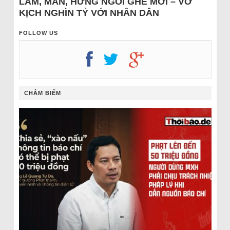
LÂM, MẪN, HƯNG NGỒI GHẾ MỚI – VỞ
KỊCH NGHÌN TỶ VỚI NHÂN DÂN
FOLLOW US
CHÂM BIẾM