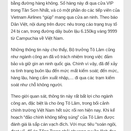
bằng đường hàng không. Số hàng này đi qua cửa VIP
trong Tân Sơn Nhất, và có một phần do các tiếp viên của
Vietnam Airlines “giúp” mang qua cửa an ninh. Theo báo
Dân Việt, nội dung trên được nêu trong cáo trạng truy tố
24 bị can, trong đường dây buôn lậu 6.150kg vàng 9999
từ Campuchia về Việt Nam.
Những thông tin này cho thấy, Bộ trưởng Tô Lâm cũng
như ngành công an đã vô trách nhiệm trong việc đảm
bảo và giữ gìn an ninh quốc gia. Chính vì vậy, đã để xảy
ra tình trạng buôn lậu đến mức mất kiểm soát; đến mức,
hàng lậu, hàng cấm xuất nhập,… đi qua các trạm kiểm
soát như chỗ không người.
Theo giới quan sát, thông tin này rất bất lợi cho ngành
công an, đặc biệt là cho ông Tô Lâm, trong bối cảnh
chính trường Việt Nam hết sức rối ren hiện nay. Khi kế
hoạch “đảo chính không tiếng súng” của Tô Lâm được
đánh giá là sắp cán vạch đích. Với mục tiêu “soán ngôi,