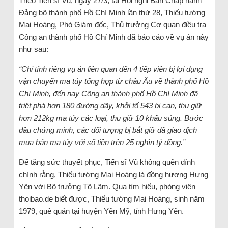
Theo Tiến sĩ Vũ, ngày 27/3, tại Hội nghị Ban Chấp hành
Đảng bộ thành phố Hồ Chí Minh lần thứ 28, Thiếu tướng
Mai Hoàng, Phó Giám đốc, Thủ trưởng Cơ quan điều tra
Công an thành phố Hồ Chí Minh đã báo cáo về vụ án này
như sau:
“Chỉ tính riêng vụ án liên quan đến 4 tiếp viên bị lợi dụng
vận chuyển ma túy tổng hợp từ châu Âu về thành phố Hồ
Chí Minh, đến nay Công an thành phố Hồ Chí Minh đã
triệt phá hơn 180 đường dây, khởi tố 543 bị can, thu giữ
hơn 212kg ma túy các loại, thu giữ 10 khẩu súng. Bước
đầu chứng minh, các đối tượng bị bắt giữ đã giao dịch
mua bán ma túy với số tiền trên 25 nghìn tỷ đồng.”
Để tăng sức thuyết phục, Tiến sĩ Vũ không quên đính
chính rằng, Thiếu tướng Mai Hoàng là đồng hương Hưng
Yên với Bộ trưởng Tô Lâm. Qua tìm hiểu, phóng viên
thoibao.de biết được, Thiếu tướng Mai Hoàng, sinh năm
1979, quê quán tại huyện Yên Mỹ, tỉnh Hưng Yên.