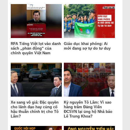
RFA Tiếng Việt lọt vào danh
Giáo dục khai phóng: Ai
sách „phản động“ của
mới đang sợ tự do tư duy
chính quyền Việt Nam
Xe sang vô giá: Đặc quyền
Kỷ nguyên Tô Lâm: Vì sao
cho lãnh đạo hay củng cố
hàng trăm Đảng Viên
hậu thuẫn chính trị cho Tô
ĐCSVN lại ủng hộ Nhà báo
Lâm?
Lê Trung Khoa?