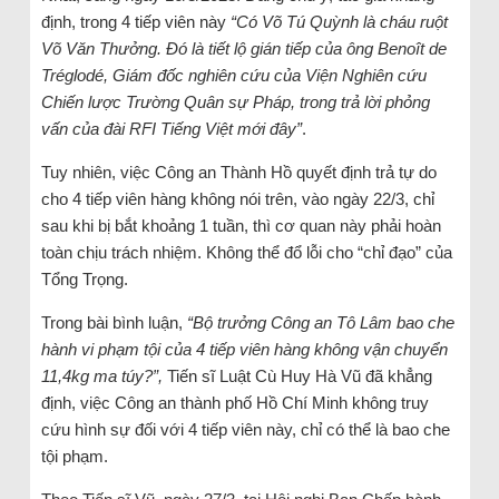
định, trong 4 tiếp viên này
“Có Võ Tú Quỳnh là cháu ruột
Võ Văn Thưởng. Đó là tiết lộ gián tiếp của ông Benoît de
Tréglodé, Giám đốc nghiên cứu của Viện Nghiên cứu
Chiến lược Trường Quân sự Pháp, trong trả lời phỏng
vấn của đài RFI Tiếng Việt mới đây”
.
Tuy nhiên, việc Công an Thành Hồ quyết định trả tự do
cho 4 tiếp viên hàng không nói trên, vào ngày 22/3, chỉ
sau khi bị bắt khoảng 1 tuần, thì cơ quan này phải hoàn
toàn chịu trách nhiệm. Không thể đổ lỗi cho “chỉ đạo” của
Tổng Trọng.
Trong bài bình luận,
“Bộ trưởng Công an Tô Lâm bao che
hành vi phạm tội của 4 tiếp viên hàng không vận chuyển
11,4kg ma túy?”,
Tiến sĩ Luật Cù Huy Hà Vũ đã khẳng
định, việc Công an thành phố Hồ Chí Minh không truy
cứu hình sự đối với 4 tiếp viên này, chỉ có thể là bao che
tội phạm.