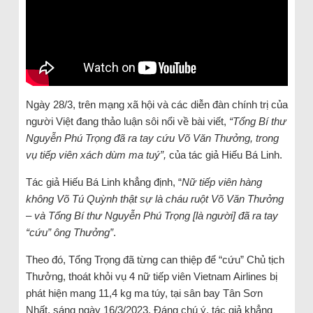
Ngày 28/3, trên mạng xã hội và các diễn đàn chính trị của
người Việt đang thảo luận sôi nổi về bài viết,
“Tổng Bí thư
Nguyễn Phú Trọng đã ra tay cứu Võ Văn Thưởng, trong
vụ tiếp viên xách dùm ma tuý”,
của tác giả Hiếu Bá Linh.
Tác giả Hiếu Bá Linh khẳng định, “
Nữ tiếp viên hàng
không Võ Tú Quỳnh thật sự là cháu ruột Võ Văn Thưởng
– và Tổng Bí thư Nguyễn Phú Trọng [là người] đã ra tay
“cứu” ông Thưởng”
.
Theo đó, Tổng Trọng đã từng can thiệp để “cứu” Chủ tịch
Thưởng, thoát khỏi vụ 4 nữ tiếp viên Vietnam Airlines bị
phát hiện mang 11,4 kg ma túy, tại sân bay Tân Sơn
Nhất, sáng ngày 16/3/2023. Đáng chú ý, tác giả khẳng