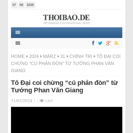
07
08
2026
HOME
2024
MÄRZ
31
CHÍNH TRỊ
TÔ ĐẠI COI
CHỪNG “CÚ PHẢN ĐÒN” TỪ TƯỚNG PHAN VĂN
GIANG
Tô Đại coi chừng “cú phản đòn” từ
Tướng Phan Văn Giang
31/03/2024
|
|
2.835