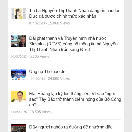
Tin bà Nguyễn Thị Thanh Nhàn đang ẩn náu tại
Đức đã được chính thức xác nhận
07/08/2023
- 15.068 Views
Đài phát thanh và Truyền hình nhà nước
Slovakia (RTVS) công bố thông tin bà Nguyễn
Thị Thanh Nhàn trốn sang Đức!
06/08/2023
- 5.165 Views
Ủng hộ Thoibao.de
15/02/2018
- 24.060 Views
Mai Hoàng lập kỷ lục thăng tiến: Vì sao “ngôi
sao” Tây Bắc trở thành điểm nóng của Bộ Công
an?
11/05/2026
- 18.505 Views
Đẩy người nghèo ra đường để nhường đặc