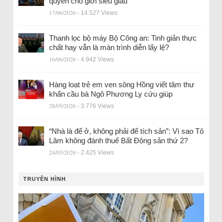
quyền cho giới siêu giàu
17/06/2026
- 14.527 Views
Thanh lọc bộ máy Bộ Công an: Tinh giản thực
chất hay vẫn là màn trình diễn lấy lệ?
16/06/2026
- 4.942 Views
Hàng loạt trẻ em ven sông Hồng viết tâm thư
khẩn cầu bà Ngô Phương Ly cứu giúp
28/05/2026
- 3.776 Views
“Nhà là để ở, không phải để tích sản”: Vì sao Tô
Lâm không đánh thuế Bất Động sản thứ 2?
24/05/2026
- 2.425 Views
TRUYỀN HÌNH