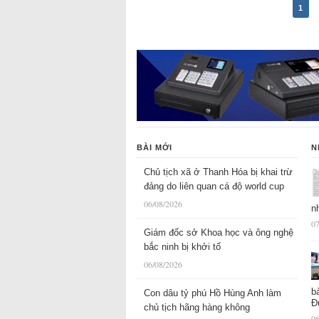
1
BÀI MỚI
N
Chủ tịch xã ở Thanh Hóa bị khai trừ
đảng do liên quan cá độ world cup
06/08/2026
n
07
Giám đốc sở Khoa học và ông nghệ
bắc ninh bị khởi tố
06/08/2026
b
Con dâu tỷ phú Hồ Hùng Anh làm
Đ
chủ tịch hãng hàng không
06