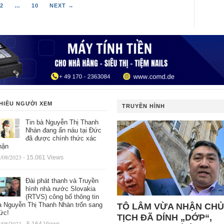
2
…
10
NEXT →
HIỀU NGƯỜI XEM
TRUYỀN HÌNH
Tin bà Nguyễn Thị Thanh
Nhàn đang ẩn náu tại Đức
đã được chính thức xác
hận
/08/2023
- 15.061 Views
Đài phát thanh và Truyền
hình nhà nước Slovakia
(RTVS) công bố thông tin
à Nguyễn Thị Thanh Nhàn trốn sang
TÔ LÂM VỪA NHẬN CHỦ
ức!
TỊCH ĐÃ DÍNH „DỚP“,
/08/2023