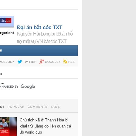
Đại án bắt cóc TXT
Nguyễn Hải Long bị kết án hỗ
trợ mật vụ VN bắt cóc TXT
E
ACEBOOK
TWITTER
GOOGLE+
RSS
H
EST
POPULAR
COMMENTS
TAGS
Chủ tịch xã ở Thanh Hóa bị
khai trừ đảng do liên quan cá
độ world cup