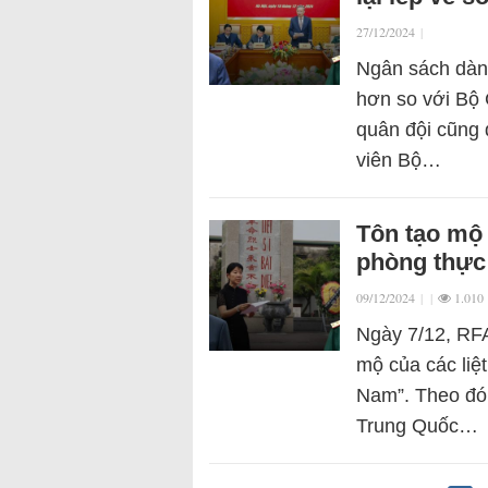
27/12/2024
|
Ngân sách dàn
hơn so với Bộ
quân đội cũng 
viên Bộ…
Tôn tạo mộ 
phòng thực 
09/12/2024
|
|
1.010
Ngày 7/12, RFA
mộ của các liệ
Nam”. Theo đó,
Trung Quốc…