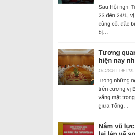
Sau Hội nghị 
23 đến 24/1, v
củng cố, đặc b
bị…
Tương quan
hiện nay nh
28/12/2024
|
|
4.751
Trong những ng
trên cương vị 
vắng mặt trong
giữa Tổng…
Nắm vũ lực
lại lép vế 