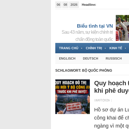
06
08
2026
Headline:
Tin bà Nguyễn Thị Thanh Nhàn đang ẩn náu tại Đức
Biểu tình tại VN
Sau 43 năm, sự kiện chính trị
chấn động toàn quốc
TRANG CHỦ
CHÍNH TRỊ
KINH TẾ
ENGLISCH
DEUTSCH
RUSSISCH
SCHLAGWORT:
BỘ QUỐC PHÒNG
Quy hoạch Đ
khi phê duy
18/07/2026
|
Hồ sơ dự án Lu
công khai để c
ngàng vì một q