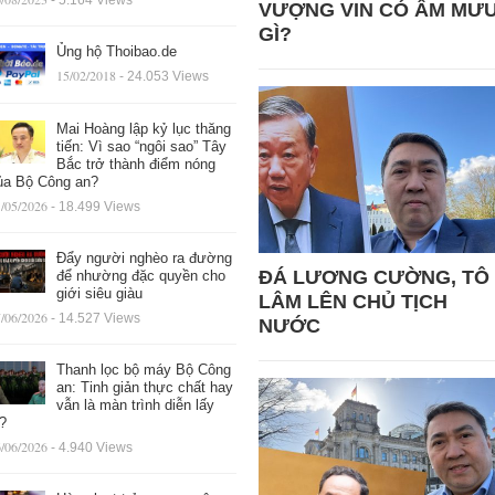
- 5.164 Views
VƯỢNG VIN CÓ ÂM MƯ
GÌ?
Ủng hộ Thoibao.de
15/02/2018
- 24.053 Views
Mai Hoàng lập kỷ lục thăng
tiến: Vì sao “ngôi sao” Tây
Bắc trở thành điểm nóng
ủa Bộ Công an?
/05/2026
- 18.499 Views
Đẩy người nghèo ra đường
ĐÁ LƯƠNG CƯỜNG, TÔ
để nhường đặc quyền cho
giới siêu giàu
LÂM LÊN CHỦ TỊCH
/06/2026
- 14.527 Views
NƯỚC
Thanh lọc bộ máy Bộ Công
an: Tinh giản thực chất hay
vẫn là màn trình diễn lấy
ệ?
/06/2026
- 4.940 Views