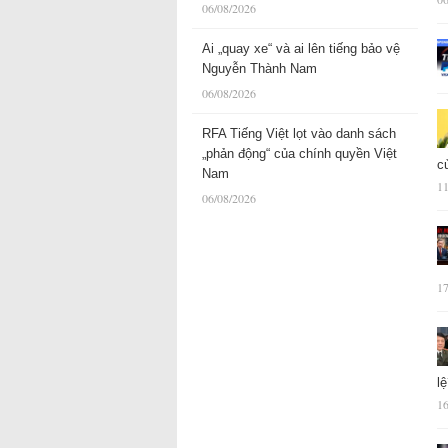
06/08/2026
Ai „quay xe“ và ai lên tiếng bảo vệ
Nguyễn Thành Nam
06/08/2026
RFA Tiếng Việt lọt vào danh sách
„phản động“ của chính quyền Việt
c
Nam
11
06/08/2026
17
l
16