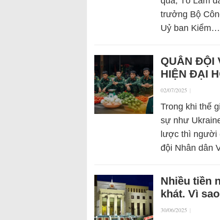
qua, Tô Lâm đ
trưởng Bộ Côn
Uỷ ban Kiểm…
QUÂN ĐỘI 
HIỆN ĐẠI
02/07/2025
|
Trong khi thế 
sự như Ukraine 
lược thì người
đội Nhân dân 
Nhiều tiền
khát. Vì sa
30/06/2025
|