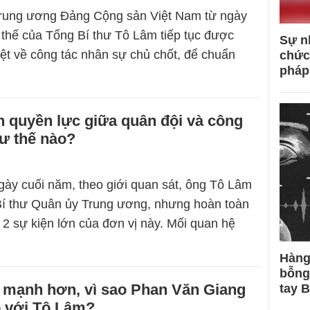
Trung ương Đảng Cộng sản Việt Nam từ ngày
ị thế của Tổng Bí thư Tô Lâm tiếp tục được
Sự n
iệt về công tác nhân sự chủ chốt, để chuẩn
chức
pháp
 quyền lực giữa quân đội và công
ư thế nào?
ày cuối năm, theo giới quan sát, ông Tô Lâm
Bí thư Quân ủy Trung ương, nhưng hoàn toàn
 2 sự kiện lớn của đơn vị này. Mối quan hệ
Hàng
bỗng
 mạnh hơn, vì sao Phan Văn Giang
tay 
so với Tô Lâm?