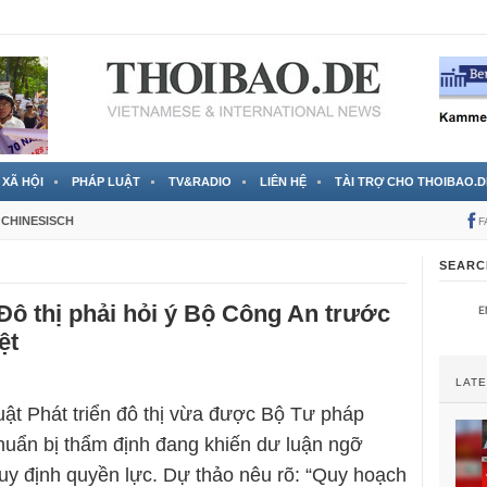
 đã được chính thức xác nhận
3 Jahren ago
XÃ HỘI
PHÁP LUẬT
TV&RADIO
LIÊN HỆ
TÀI TRỢ CHO THOIBAO.D
CHINESISCH
F
SEARC
ô thị phải hỏi ý Bộ Công An trước
ệt
LAT
ật Phát triển đô thị vừa được Bộ Tư pháp
huẩn bị thẩm định đang khiến dư luận ngỡ
uy định quyền lực. Dự thảo nêu rõ: “Quy hoạch