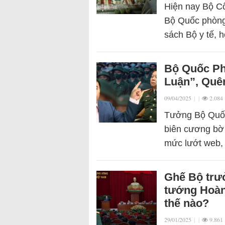
Hiện nay Bộ Cô
Bộ Quốc phòng.
sách Bộ y tế, 
Bộ Quốc Ph
Luận”, Quê
09/04/2025
|
|
2.084
Tưởng Bộ Quốc 
biên cương bờ c
mức lướt web, 
Ghế Bộ trư
tướng Hoàn
thế nào?
29/01/2025
|
|
9.861