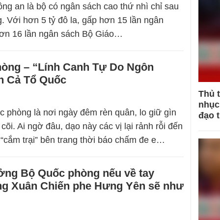
ng an là bộ có ngân sách cao thứ nhì chỉ sau
 Với hơn 5 tỷ đô la, gấp hơn 15 lần ngân
hơn 16 lần ngân sách Bộ Giáo…
òng – “Lính Canh Tự Do Ngôn
n Cả Tổ Quốc
Thủ 
nhục 
phòng là nơi ngày đêm rèn quân, lo giữ gìn
đạo 
õi. Ai ngờ đâu, dạo này các vị lại rảnh rỗi đến
“cắm trại” bên trang thời báo chấm đe e…
ởng Bộ Quốc phòng nếu về tay
g Xuân Chiến phe Hưng Yên sẽ như