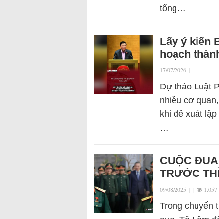
tổng…
Lấy ý kiến
hoạch thàn
17/07/2026
|
Dự thảo Luật Ph
nhiều cơ quan
khi đề xuất lậ
…
CUỘC ĐUA
TRƯỚC THỀ
09/08/2025
|
|
1.057
Trong chuyến t