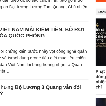
ã dẫn theo cả bộ sậu của mình, bao gồm Bộ
g an Đại tướng Lương Tam Quang, Chủ nhiệm
CHÂM
VIỆT NAM MẢI KIẾM TIỀN, BỎ RƠI
 HÓA QUỐC PHÒNG
giới chứng kiến bước nhảy vọt công nghệ quân
và Israel dùng drone tiêu diệt mục tiêu chiến
 dân Việt Nam lại bàng hoàng nhận ra Quân
Việt…
Phạt
dùng
nhiệ
 nhưng Bộ Lương 3 Quang vẫn đói
chí
o?