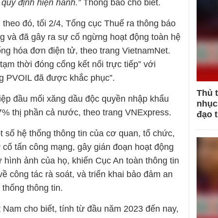
 quy định hiện hành.”
Thông báo cho biết.
theo đó, tối 2/4, Tổng cục Thuế ra thông báo
ng và đã gây ra sự cố ngừng hoạt động toàn hệ
ống hóa đơn điện tử, theo trang VietnamNet.
ạm thời đóng cổng kết nối trực tiếp” với
ng PVOIL đã được khắc phục”.
Thủ 
iệp đầu mối xăng dầu độc quyền nhập khẩu
nhục 
7% thị phần cả nước, theo trang VNExpress.
đạo 
 số hệ thống thông tin của cơ quan, tổ chức,
ự cố tấn công mạng, gây gián đoạn hoạt động
ư hình ảnh của họ, khiến Cục An toàn thông tin
ề công tác rà soát, và triển khai bảo đảm an
 thống thông tin.
 Nam cho biết, tính từ đầu năm 2023 đến nay,