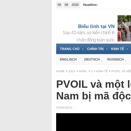
06
08
2026
Headline:
Tin bà Nguyễn Thị Thanh Nhàn đang ẩn náu tại Đức
Biểu tình tại VN
Sau 43 năm, sự kiện chính trị
chấn động toàn quốc
TRANG CHỦ
CHÍNH TRỊ
KINH TẾ
ENGLISCH
DEUTSCH
RUSSISCH
HOME
2024
APRIL
5
KINH TẾ
PVOIL VÀ MỘ
PVOIL và một l
Nam bị mã độc
05/04/2024
|