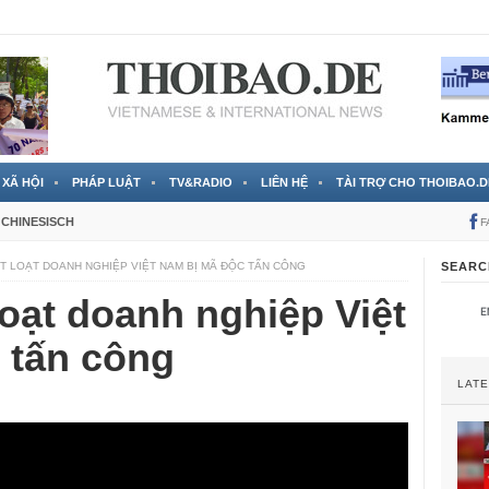
 đã được chính thức xác nhận
3 Jahren ago
XÃ HỘI
PHÁP LUẬT
TV&RADIO
LIÊN HỆ
TÀI TRỢ CHO THOIBAO.D
CHINESISCH
F
T LOẠT DOANH NGHIỆP VIỆT NAM BỊ MÃ ĐỘC TẤN CÔNG
SEARC
oạt doanh nghiệp Việt
 tấn công
LAT