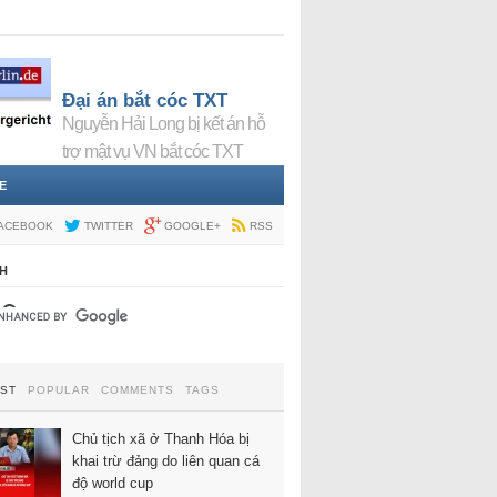
Đại án bắt cóc TXT
Nguyễn Hải Long bị kết án hỗ
trợ mật vụ VN bắt cóc TXT
E
ACEBOOK
TWITTER
GOOGLE+
RSS
H
EST
POPULAR
COMMENTS
TAGS
Chủ tịch xã ở Thanh Hóa bị
khai trừ đảng do liên quan cá
độ world cup