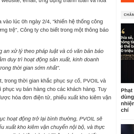
 website, email, ứng dụng thanh toán và hóa
CHÂM
 vào lúc 0h ngày 2/4, “khiến hệ thống công
ng trệ”, Công ty cho biết trong một thông báo
 an xử lý theo pháp luật và có văn bản báo
m duy trì hoạt động sản xuất, kinh doanh
rong thời gian sớm nhất”.
, trong thời gian khắc phục sự cố, PVOIL và
trì phục vụ bán hàng cho các khách hàng. Tuy
Phạt
dùng
được hóa đơn điện tử, phiếu xuất kho kiêm vận
nhiệ
chí
ục hoạt động trở lại bình thường, PVOIL sẽ
ếu xuất kho kiêm vận chuyển nội bộ, và thực