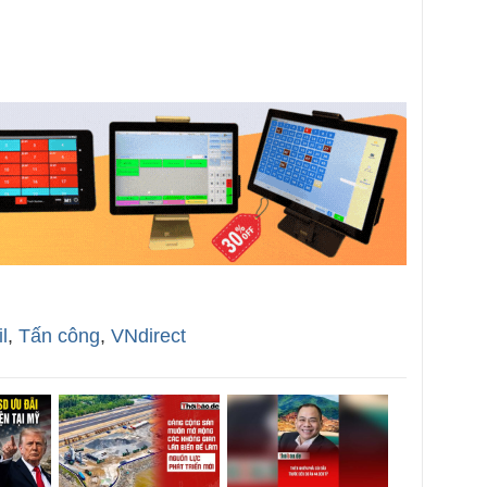
l
,
Tấn công
,
VNdirect