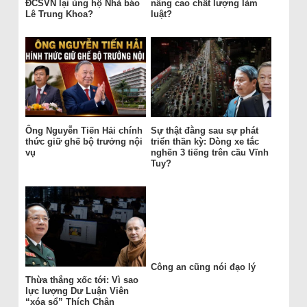
ĐCSVN lại ủng hộ Nhà báo
nâng cao chất lượng làm
Lê Trung Khoa?
luật?
Ông Nguyễn Tiến Hải chính
Sự thật đằng sau sự phát
thức giữ ghế bộ trưởng nội
triển thần kỳ: Dòng xe tắc
vụ
nghẽn 3 tiếng trên cầu Vĩnh
Tuy?
Công an cũng nói đạo lý
Thừa thắng xốc tới: Vì sao
lực lượng Dư Luận Viên
“xóa sổ” Thích Chân