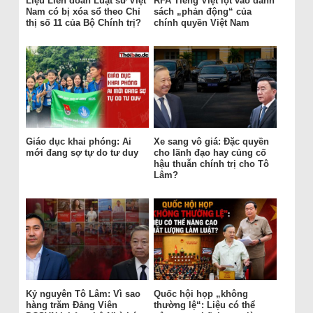
Liệu Liên đoàn Luật sư Việt
RFA Tiếng Việt lọt vào danh
Nam có bị xóa sổ theo Chỉ
sách „phản động“ của
thị số 11 của Bộ Chính trị?
chính quyền Việt Nam
Giáo dục khai phóng: Ai
Xe sang vô giá: Đặc quyền
mới đang sợ tự do tư duy
cho lãnh đạo hay củng cố
hậu thuẫn chính trị cho Tô
Lâm?
Kỷ nguyên Tô Lâm: Vì sao
Quốc hội họp „không
hàng trăm Đảng Viên
thường lệ“: Liệu có thể