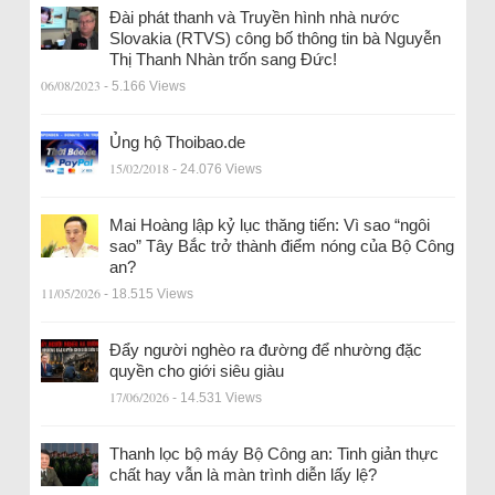
Đài phát thanh và Truyền hình nhà nước
Slovakia (RTVS) công bố thông tin bà Nguyễn
Thị Thanh Nhàn trốn sang Đức!
06/08/2023
- 5.166 Views
Ủng hộ Thoibao.de
15/02/2018
- 24.076 Views
Mai Hoàng lập kỷ lục thăng tiến: Vì sao “ngôi
sao” Tây Bắc trở thành điểm nóng của Bộ Công
an?
11/05/2026
- 18.515 Views
Đẩy người nghèo ra đường để nhường đặc
quyền cho giới siêu giàu
17/06/2026
- 14.531 Views
Thanh lọc bộ máy Bộ Công an: Tinh giản thực
chất hay vẫn là màn trình diễn lấy lệ?