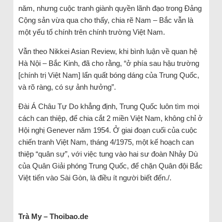
năm, nhưng cuộc tranh giành quyền lãnh đạo trong Đảng
Cộng sản vừa qua cho thấy, chia rẽ Nam – Bắc vẫn là
một yếu tố chính trên chính trường Việt Nam.
Vẫn theo Nikkei Asian Review, khi bình luận về quan hệ
Hà Nội – Bắc Kinh, đã cho rằng, “ở phía sau hậu trường
[chính trị Việt Nam] lẩn quất bóng dáng của Trung Quốc,
và rõ ràng, có sự ảnh hưởng”.
Đài Á Châu Tự Do khẳng định, Trung Quốc luôn tìm mọi
cách can thiệp, để chia cắt 2 miền Việt Nam, không chỉ ở
Hội nghị Genever năm 1954. Ở giai đoạn cuối của cuộc
chiến tranh Việt Nam, tháng 4/1975, một kế hoạch can
thiệp “quân sự”, với việc tung vào hai sư đoàn Nhảy Dù
của Quân Giải phóng Trung Quốc, để chặn Quân đội Bắc
Việt tiến vào Sài Gòn, là điều ít người biết đến./.
Trà My – Thoibao.de