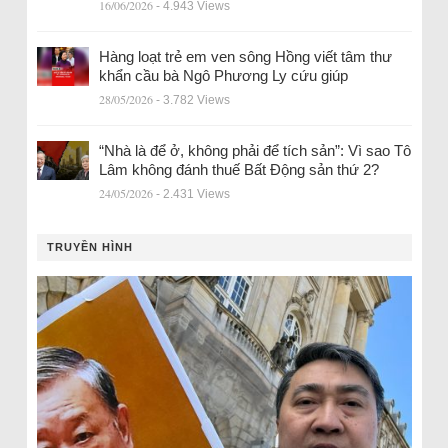
16/06/2026
- 4.943 Views
Hàng loạt trẻ em ven sông Hồng viết tâm thư
khẩn cầu bà Ngô Phương Ly cứu giúp
28/05/2026
- 3.782 Views
“Nhà là để ở, không phải để tích sản”: Vì sao Tô
Lâm không đánh thuế Bất Động sản thứ 2?
24/05/2026
- 2.431 Views
TRUYỀN HÌNH