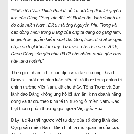
“Phiên tòa Vạn Thịnh Phát là nỗ lực khẳng định lại quyền
lực của Đảng Cộng sản đối với lối làm ăn, kinh doanh tự
do của miền Nam. Điều mà ông Nguyễn Phú Trọng và
các đồng minh trong Đảng của ông ta đang cố gắng làm,
là giành lại quyền kiểm soát Sài Gòn, hoặc ít nhất là ngăn
chặn nó tuột khỏi tầm tay. Từ trước cho đến năm 2016,
Đảng Cộng sản gần như đã để cho nhóm mafia gốc Hoa
này tung hoành.”
Theo giới phân tích, nhận định vừa kể của ông David
Brown – một nhà bình luận hiểu rất rõ thực trạng chính trị
chính trường Việt Nam, đã cho thấy, Tổng Trọng và Ban
lãnh đạo Đảng không ủng hộ lối làm ăn, kinh doanh năng
động và tự do, theo kinh tế thị trường ở miền Nam. Đặc
biệt thành phần thương gia người Việt gốc Hoa.
Đây là điều trái ngược với tư duy của số đông lãnh đạo
Cộng sản miền Nam. Điển hình là mối quan hệ của cựu