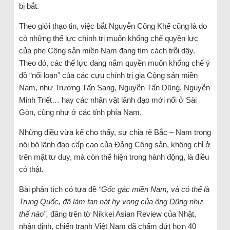
bị bắt.
Theo giới thạo tin, việc bắt Nguyễn Công Khế cũng là do
có những thế lực chính trị muốn khống chế quyền lực
của phe Cộng sản miền Nam đang tìm cách trỗi dậy.
Theo đó, các thế lực đang nắm quyền muốn khống chế ý
đồ “nổi loạn” của các cựu chính trị gia Cộng sản miền
Nam, như Trương Tấn Sang, Nguyễn Tấn Dũng, Nguyễn
Minh Triết… hay các nhân vật lãnh đạo mới nổi ở Sài
Gòn, cũng như ở các tỉnh phía Nam.
Những điều vừa kể cho thấy, sự chia rẽ Bắc – Nam trong
nội bộ lãnh đạo cấp cao của Đảng Cộng sản, không chỉ ở
trên mặt tư duy, mà còn thể hiện trong hành động, là điều
có thật.
Bài phân tích có tựa đề
“Gốc gác miền Nam, và có thể là
Trung Quốc, đã làm tan nát hy vọng của ông Dũng như
thế nào”,
đăng trên tờ Nikkei Asian Review của Nhật,
nhận định, chiến tranh Việt Nam đã chấm dứt hơn 40