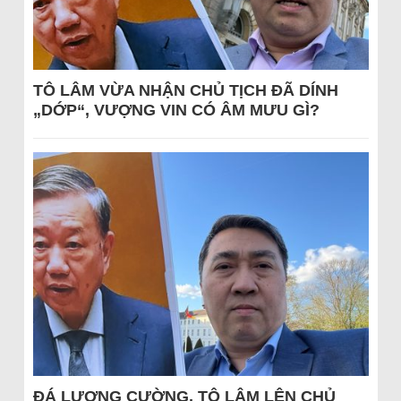
TÔ LÂM VỪA NHẬN CHỦ TỊCH ĐÃ DÍNH
„DỚP“, VƯỢNG VIN CÓ ÂM MƯU GÌ?
ĐÁ LƯƠNG CƯỜNG, TÔ LÂM LÊN CHỦ