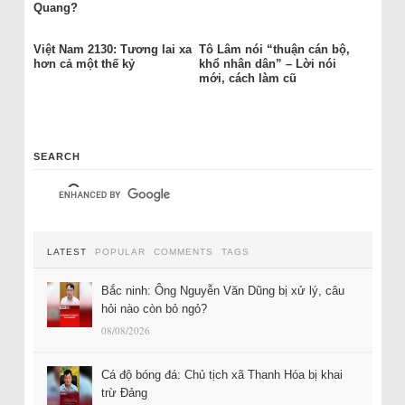
Quang?
Việt Nam 2130: Tương lai xa
Tô Lâm nói “thuận cán bộ,
hơn cả một thế kỷ
khổ nhân dân” – Lời nói
mới, cách làm cũ
SEARCH
LATEST
POPULAR
COMMENTS
TAGS
Bắc ninh: Ông Nguyễn Văn Dũng bị xử lý, câu
hỏi nào còn bỏ ngỏ?
08/08/2026
Cá độ bóng đá: Chủ tịch xã Thanh Hóa bị khai
trừ Đảng