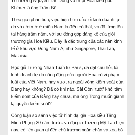
Thủ tướng Nguyễn Tấn Dũng với một Hoa kiều gốc
Kh’mer là ông Trầm Bê.
Theo giới phân tích, việc hiện hữu của lối kinh doanh tự
do và cởi mở ở miền Nam là điều có thật, và đã từng tồn
tại hàng trăm năm, với sự đóng góp đáng kể của giới
thương gia Hoa Kiều. Đây là đặc trưng của các nền kinh
tế ở khu vực Đông Nam Á, như Singapore, Thái Lan,
Malaisia…
Học giả Trương Nhân Tuấn từ Paris, đã đặt câu hỏi, lối
kinh doanh tự do năng động của người Hoa có vi phạm
luật của Việt Nam, hay vượt ra ngoài vòng kiểm soát của
Đảng hay không? Đã có khi nào, Sài Gòn “tuột” khỏi tầm
kiểm soát của Đảng hay chưa, mà ông Trọng muốn giành
lại quyền kiểm soát?
Công luận so sánh việc tử hình đại gia Hoa kiều Tăng
Minh Phụng 20 năm trước và đại gia Trương Mỹ Lan hiện
nay, có liên quan gì đến chủ trương ngăn chặn và xóa bỏ