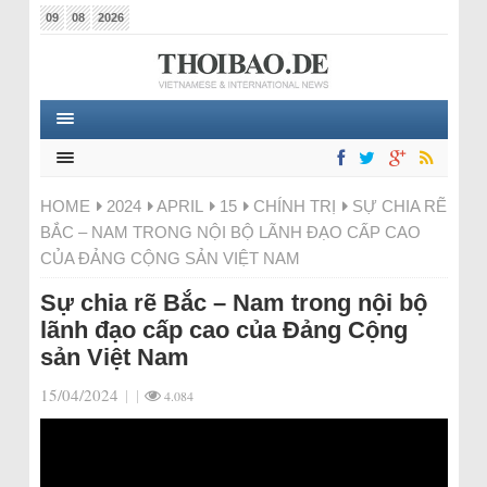
09
08
2026
HOME
2024
APRIL
15
CHÍNH TRỊ
SỰ CHIA RẼ
BẮC – NAM TRONG NỘI BỘ LÃNH ĐẠO CẤP CAO
CỦA ĐẢNG CỘNG SẢN VIỆT NAM
Sự chia rẽ Bắc – Nam trong nội bộ
lãnh đạo cấp cao của Đảng Cộng
sản Việt Nam
15/04/2024
|
|
4.084