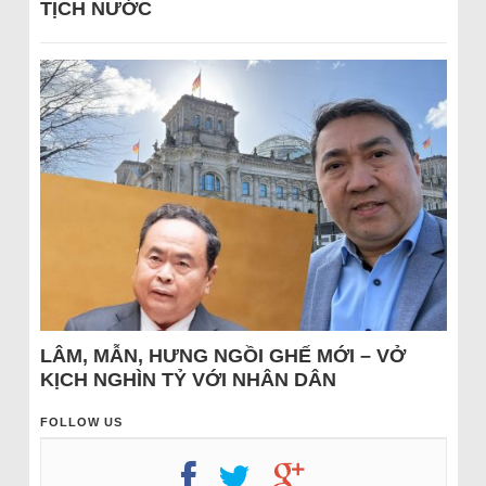
TỊCH NƯỚC
LÂM, MẪN, HƯNG NGỒI GHẾ MỚI – VỞ
KỊCH NGHÌN TỶ VỚI NHÂN DÂN
FOLLOW US