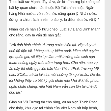
Theo luật sư Mạnh, đây là vụ án lớn “nhưng lại không có
bất kỳ quan chức nào thuộc Bộ Tài chính hoặc Ngân
hàng Nhà nước, vốn có chức năng quản lý Nhà nước,
đứng ra chịu trách nhiệm pháp lý, là điều hết sức vô lý.”
Nhận xét về nạn sở hữu chéo, Luật sư Đặng Đình Mạnh
cho rằng, đây là vấn đề nan giải:
“Với tình hình chính trị trong nước hiện tại, việc duy trì
chế độ độc tài, không có sự kiểm soát, kiềm chế quyền
lực quốc gia, sẽ tiếp tục làm môi trường sản sinh nạn
tham nhũng ngày một trầm trọng hơn. Cho nên, sau vụ
án này thì những phiên bản Vạn Thịnh Phát, Trương Mỹ
Lan, SCB… sẽ lại tái sinh với những tên gọi khác. Do đó,
tôi không thấy có bất kỳ giải pháp nào khả dĩ khắc phục,
ngăn chặn chúng, nếu Việt Nam vẫn còn tồn tại chế độ
độc tài.”
Giáo sư Vũ Tường thì cho rằng, vụ án Vạn Thịnh Phát
cho thấy, khu vực tài chính của Việt Nam rất bấp bênh,