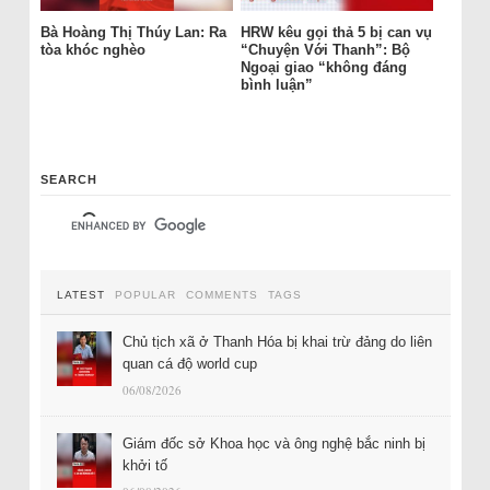
Bà Hoàng Thị Thúy Lan: Ra
HRW kêu gọi thả 5 bị can vụ
tòa khóc nghèo
“Chuyện Với Thanh”: Bộ
Ngoại giao “không đáng
bình luận”
SEARCH
LATEST
POPULAR
COMMENTS
TAGS
Chủ tịch xã ở Thanh Hóa bị khai trừ đảng do liên
quan cá độ world cup
06/08/2026
Giám đốc sở Khoa học và ông nghệ bắc ninh bị
khởi tố