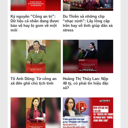
Kỷ nguyên “Công an trị”:
Du Thiên và những clip
Dữ liệu cá nhân đang được
“nhạc nịnh”: Lấy lòng cấp
bảo vệ hay bị gom về một
trên hay vô tình giúp dân xả
mối
stress
Tô Anh Dũng: Từ công an
Hoàng Thị Thúy Lan: Nộp
xã đến ghế chủ tịch tỉnh
48 tỷ, có phải tín hiệu đặc
xá?