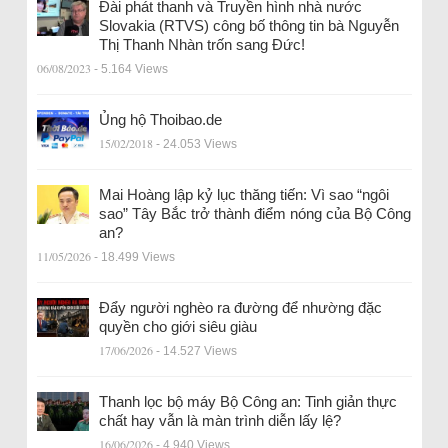
Đài phát thanh và Truyền hình nhà nước
Slovakia (RTVS) công bố thông tin bà Nguyễn
Thị Thanh Nhàn trốn sang Đức!
06/08/2023
- 5.164 Views
Ủng hộ Thoibao.de
15/02/2018
- 24.053 Views
Mai Hoàng lập kỷ lục thăng tiến: Vì sao “ngôi
sao” Tây Bắc trở thành điểm nóng của Bộ Công
an?
11/05/2026
- 18.499 Views
Đẩy người nghèo ra đường để nhường đặc
quyền cho giới siêu giàu
17/06/2026
- 14.527 Views
Thanh lọc bộ máy Bộ Công an: Tinh giản thực
chất hay vẫn là màn trình diễn lấy lệ?
16/06/2026
- 4.940 Views