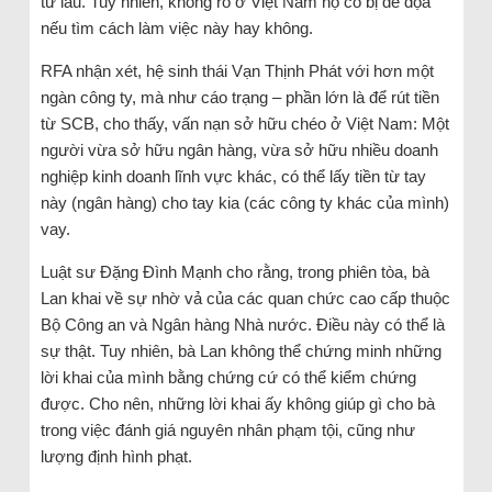
từ lâu. Tuy nhiên, không rõ ở Việt Nam họ có bị đe dọa
nếu tìm cách làm việc này hay không.
RFA nhận xét, hệ sinh thái Vạn Thịnh Phát với hơn một
ngàn công ty, mà như cáo trạng – phần lớn là để rút tiền
từ SCB, cho thấy, vấn nạn sở hữu chéo ở Việt Nam: Một
người vừa sở hữu ngân hàng, vừa sở hữu nhiều doanh
nghiệp kinh doanh lĩnh vực khác, có thể lấy tiền từ tay
này (ngân hàng) cho tay kia (các công ty khác của mình)
vay.
Luật sư Đặng Đình Mạnh cho rằng, trong phiên tòa, bà
Lan khai về sự nhờ vả của các quan chức cao cấp thuộc
Bộ Công an và Ngân hàng Nhà nước. Điều này có thể là
sự thật. Tuy nhiên, bà Lan không thể chứng minh những
lời khai của mình bằng chứng cứ có thể kiểm chứng
được. Cho nên, những lời khai ấy không giúp gì cho bà
trong việc đánh giá nguyên nhân phạm tội, cũng như
lượng định hình phạt.