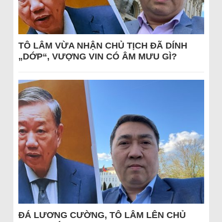
TÔ LÂM VỪA NHẬN CHỦ TỊCH ĐÃ DÍNH
„DỚP“, VƯỢNG VIN CÓ ÂM MƯU GÌ?
ĐÁ LƯƠNG CƯỜNG, TÔ LÂM LÊN CHỦ