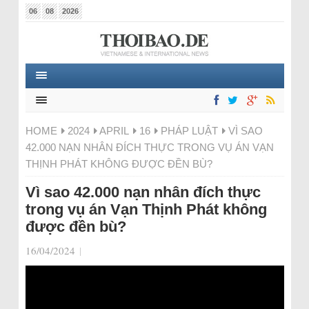
06
08
2026
HOME
2024
APRIL
16
PHÁP LUẬT
VÌ SAO
42.000 NẠN NHÂN ĐÍCH THỰC TRONG VỤ ÁN VẠN
THỊNH PHÁT KHÔNG ĐƯỢC ĐỀN BÙ?
Vì sao 42.000 nạn nhân đích thực
trong vụ án Vạn Thịnh Phát không
được đền bù?
16/04/2024
|