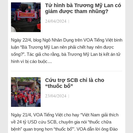
Tử hình bà Trương Mỹ Lan có
giảm được tham nhũng?
24/04/2024
|
Ngày 22/4, blog Ngô Nhân Dụng trên VOA Tiếng Việt bình
luận “Bà Trương Mỹ Lan nên phải chết hay nên được
sống?”. Tác giả cho rằng, bà Trương Mỹ Lan bị kết án tử
hình vì bị cáo buộc…
Cứu trợ SCB chỉ là cho
“thuốc bổ”
23/04/2024
|
Ngày 21/4, VOA Tiếng Việt cho hay “Việt Nam giải thích
về 24 tỷ USD cứu SCB, chuyên gia nói “thuốc chữa
bệnh” quan trọng hơn “thuốc bổ”’. VOA dẫn lời ông Đào