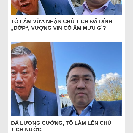
TÔ LÂM VỪA NHẬN CHỦ TỊCH ĐÃ DÍNH
„DỚP“, VƯỢNG VIN CÓ ÂM MƯU GÌ?
ĐÁ LƯƠNG CƯỜNG, TÔ LÂM LÊN CHỦ
TỊCH NƯỚC