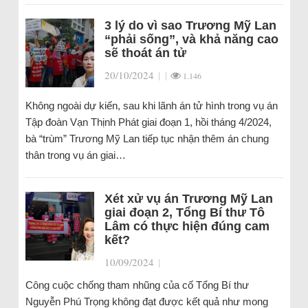
3 lý do vì sao Trương Mỹ Lan
“phải sống”, và khả năng cao
sẽ thoát án tử
20/10/2024
|
|
1.146
Không ngoài dự kiến, sau khi lãnh án tử hình trong vụ án
Tập đoàn Vạn Thịnh Phát giai đoạn 1, hồi tháng 4/2024,
bà “trùm” Trương Mỹ Lan tiếp tục nhận thêm án chung
thân trong vụ án giai…
Xét xử vụ án Trương Mỹ Lan
giai đoạn 2, Tổng Bí thư Tô
Lâm có thực hiện đúng cam
kết?
10/09/2024
|
Công cuộc chống tham nhũng của cố Tổng Bí thư
Nguyễn Phú Trọng không đạt được kết quả như mong