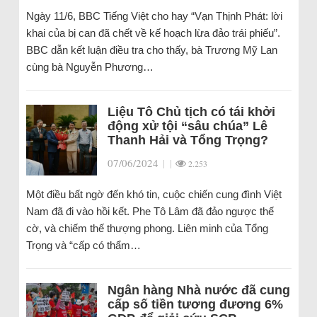
Ngày 11/6, BBC Tiếng Việt cho hay “Vạn Thịnh Phát: lời
khai của bị can đã chết về kế hoạch lừa đảo trái phiếu”.
BBC dẫn kết luận điều tra cho thấy, bà Trương Mỹ Lan
cùng bà Nguyễn Phương…
Liệu Tô Chủ tịch có tái khởi
động xử tội “sâu chúa” Lê
Thanh Hải và Tổng Trọng?
07/06/2024
|
|
2.253
Một điều bất ngờ đến khó tin, cuộc chiến cung đình Việt
Nam đã đi vào hồi kết. Phe Tô Lâm đã đảo ngược thế
cờ, và chiếm thế thượng phong. Liên minh của Tổng
Trọng và “cấp có thẩm…
Ngân hàng Nhà nước đã cung
cấp số tiền tương đương 6%