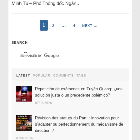
Minh Tú – Phó Thống đốc Ngân…
1
…
2
4
NEXT →
SEARCH
LATEST
POPULAR
COMMENTS
TAGS
Repetición de exámenes en Tuyên Quang: ¿una
solución justa o un precedente polémico?
07/08/2026
Révision des statuts du Parti : innovation pour
s’adapter ou perfectionnement du mécanisme de
direction ?
07/08/2026