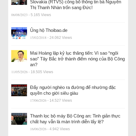
Slovakia (RTVS) công bố thông tin bà Nguyễn
Thị Thanh Nhàn trốn sang Đức!
06/08/2023
- 5.165 Views
Ủng hộ Thoibao.de
15/02/2018
- 24.062 Views
Mai Hoàng lập kỷ lục thăng tiến: Vì sao “ngôi
sao” Tây Bắc trở thành điểm nóng của Bộ Công
an?
11/05/2026
- 18.505 Views
Đẩy người nghèo ra đường để nhường đặc
quyền cho giới siêu giàu
17/06/2026
- 14.527 Views
Thanh lọc bộ máy Bộ Công an: Tinh giản thực
chất hay vẫn là màn trình diễn lấy lệ?
16/06/2026
- 4.942 Views