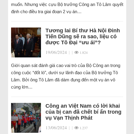
muốn. Nhưng việc cựu Bộ trưởng Công an Tô Lâm quyết
định cho điều tra giai đoạn 2 vụ án…
Tương lai Bí thư Hà Nội Đinh
Tiến Dũng sẽ ra sao, liệu có
được Tô Đại “ưu ái”?
19/06/2024
|
|
1.824
Giới quan sát đánh giá cao vai trò của Bộ Công an trong
công cuộc “đốt lò”, dưới sự lãnh đạo của Bộ trưởng Tô
Lâm. Bởi ông Tô Lâm đã dám đụng đến một vụ án vô
cùng lớn…
Công an Việt Nam có lời khai
của bị can đã chết bí ẩn trong
vụ Vạn Thịnh Phát
13/06/2024
|
|
1.237